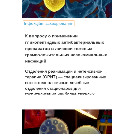
Інфекційні захворювання
К вопросу о применении
гликопептидных антибактериальных
препаратов в лечении тяжелых
грамположительных нозокомиальных
инфекций
Отделения реанимации и интенсивной
терапии (ОРИТ) — специализированные
высокотехнологичные лечебные
отделения стационаров для
госпитализации наиболее тяжелых
больных. В таких отделениях
осуществляются мониторинг и временное
замещение функций...