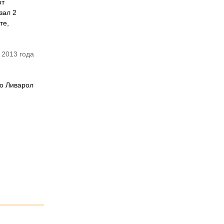
от
зал 2
те,
 2013 года
го Ливарол