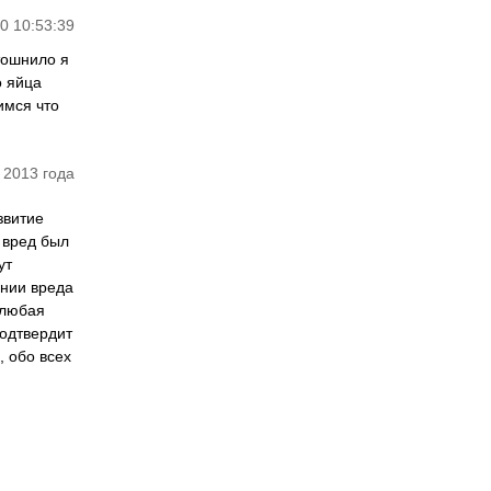
0 10:53:39
тошнило я
о яйца
имся что
 2013 года
звитие
 вред был
ут
ении вреда
 любая
подтвердит
 обо всех