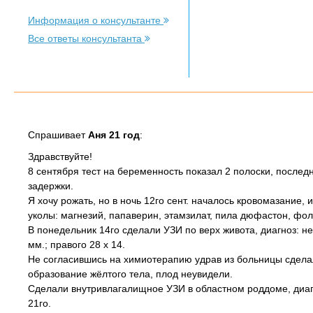
Информация о консультанте
Все ответы консультанта
Спрашивает
Аня 21 год
:
Здравствуйте!
8 сентября тест на беременность показал 2 полоски, последн
задержки.
Я хочу рожать, но в ночь 12го сент. началось кровомазание
уколы: магнезий, папаверин, этамзилат, пила дюфастон, фол
В понедельник 14го сделали УЗИ по верх живота, диагноз: не
мм.; правого 28 х 14.
Не согласившись на химиотерапию удрав из больницы сделал
образование жёлтого тела, плод неувидели.
Сделали внутривлагалищное УЗИ в областном роддоме, диаг
21го.