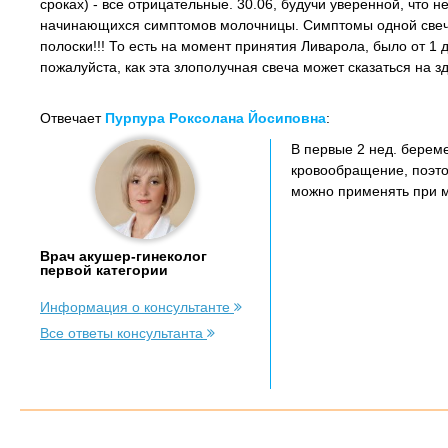
сроках) - все отрицательные. 30.06, будучи уверенной, что 
начинающихся симптомов молочницы. Симптомы одной свечой 
полоски!!! То есть на момент принятия Ливарола, было от 1
пожалуйста, как эта злополучная свеча может сказаться на 
Отвечает
Пурпура Роксолана Йосиповна
:
В первые 2 нед. берем
кровообращение, поэтом
можно применять при 
Врач акушер-гинеколог
первой категории
Информация о консультанте
Все ответы консультанта