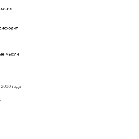
 растет
оисходит
ные мысли
 2010 года
а