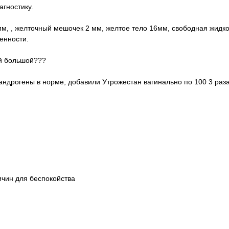
агностику.
м, , желточный мешочек 2 мм, желтое тело 16мм, свободная жидко
енности.
ой большой???
ндрогены в норме, добавили Утрожестан вагинально по 100 3 раза
ичин для беспокойства