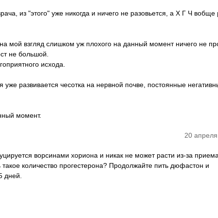
ача, из "этого" уже никогда и ничего не разовьется, а Х Г Ч вобще
на мой взгляд слишком уж плохого на данный момент ничего не пр
ост не большой.
агоприятного исхода.
 уже развивается чесотка на нервной почве, постоянные негатив
нный момент.
20 апреля
уцируется ворсинами хориона и никак не может расти из-за прием
 такое количество прогестерона? Продолжайте пить дюфастон и
5 дней.