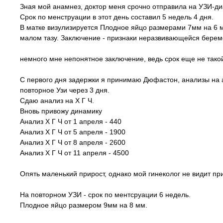
Зная мой анамнез, доктор меня срочно отправила на УЗИ-ди
Срок по менструации в этот день составил 5 недель 4 дня.
В матке визулизируется Плодное яйцо размерами 7мм на 6 м
малом тазу. Заключение - признаки неразвивающейся берем
немного мне непонятное заключение, ведь срок еще не так
С первого дня задержки я принимаю Дюфастон, анализы на а
повторное Узи через 3 дня.
Сдаю анализ на Х Г Ч.
Вновь привожу динамику
Анализ Х Г Ч от 1 апреля - 440
Анализ Х Г Ч от 5 апреля - 1900
Анализ Х Г Ч от 8 апреля - 2600
Анализ Х Г Ч от 11 апреля - 4500
Опять маленький прирост, однако мой гинеколог не видит пр
На повторном УЗИ - срок по ментсруации 6 недель.
Плодное яйцо размером 9мм на 8 мм.