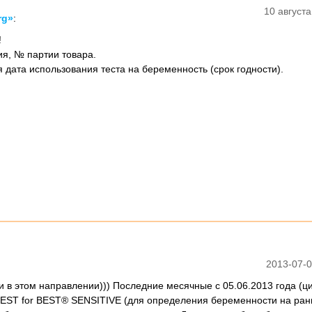
10 августа
rg»
:
!
рия, № партии товара.
я дата использования теста на беременность (срок годности).
2013-07-0
 в этом направлении))) Последние месячные с 05.06.2013 года (ци
ы TEST for BEST® SENSITIVE (для определения беременности на ран