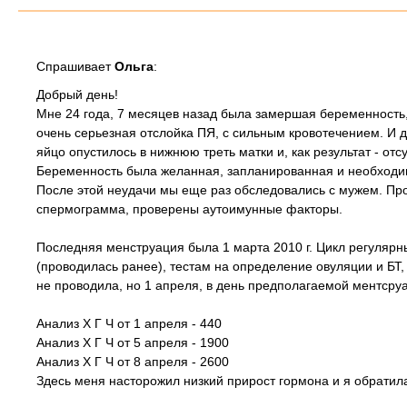
Спрашивает
Ольга
:
Добрый день!
Мне 24 года, 7 месяцев назад была замершая беременность
очень серьезная отслойка ПЯ, с сильным кровотечением. И
яйцо опустилось в нижнюю треть матки и, как результат - от
Беременность была желанная, запланированная и необход
После этой неудачи мы еще раз обследовались с мужем. Пр
спермограмма, проверены аутоимунные факторы.
Последняя менструация была 1 марта 2010 г. Цикл регулярн
(проводилась ранее), тестам на определение овуляции и БТ, 
не проводила, но 1 апреля, в день предполагаемой ментсруа
Анализ Х Г Ч от 1 апреля - 440
Анализ Х Г Ч от 5 апреля - 1900
Анализ Х Г Ч от 8 апреля - 2600
Здесь меня насторожил низкий прирост гормона и я обратил