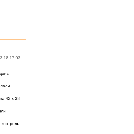
3 18:17:03
 день
елали
ка 43 х 38
или
 контроль