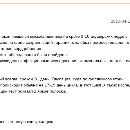
2010-04-1
, окончившаяся выскабливанием на сроке 9-10 акушерских недель.
 даже на фоне сохраняющей терапии, отслойка прогрессировала, п
сутствие сердцебиения.
имые обследования были пройдены.
оизведены инфекционные исследования, гормональные, анализ гем
ый всегда, сроком 31 день. Овуляция, судя по фолликулометрии
происходит обычно на 17-19 день цикла. в этот цикл ,я таких иссл
ции тест показал 2 яркие полоски.
ась в женскую консультацию.