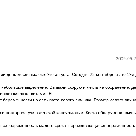
2009-09-2
ий день месячных был 9го августа. Сегодня 23 сентября а это 19й
, и небольшое выделение. Вызвали скорую и легла на сохранение. д
иевая кислота, витамин Е.
т беременности но есть киста левого яичника. Размер левого яични
и повторное узи в женской консультации. Киста обнаружена, выяв
ноз: беременность малого срока, неразвивающаяся беременность,