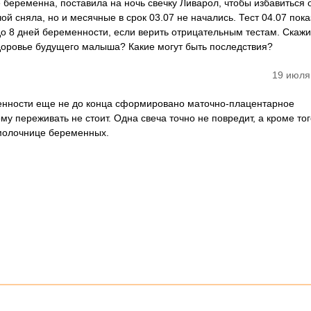
не беременна, поставила на ночь свечку Ливарол, чтобы избавиться 
сняла, но и месячные в срок 03.07 не начались. Тест 04.07 пока
 до 8 дней беременности, если верить отрицательным тестам. Скажи
здоровье будущего малыша? Какие могут быть последствия?
19 июля
енности еще не до конца сформировано маточно-плацентарное
у переживать не стоит. Одна свеча точно не повредит, а кроме то
молочнице беременных.