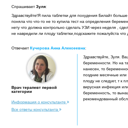
Спрашивает
Зуля
:
Здравствуйте!Я пила таблетки для похудения Билайт больше
поняла что что-то не то купила тест на определения беремен
нету что должна контрольно сделать УЗИ через неделя , сдел
не навредили ли плоду таблетки,подскажите пожалуйста что 
Отвечает
Кучерова Анна Алексеевна
:
Здравствуйте, Зуля. Ва
беременности. Но на та
нанесен, то беременнос
поздние месячные или 
плоду не следует, т к 
вирусная инфекция или
Врач терапевт первой
категории
беременность, то вына
рекомендованный обсл
Информация о консультанте
Все ответы консультанта