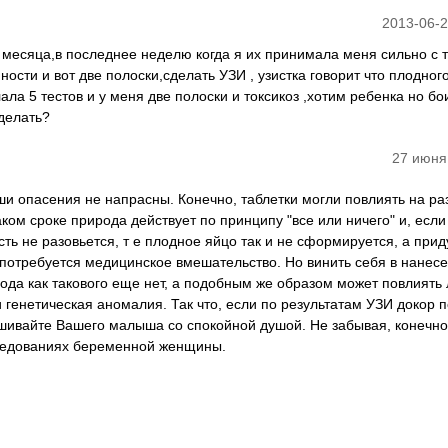
2013-06-2
 месяца,в последнее неделю когда я их принимала меня сильно с 
ности и вот две полоски,сделать УЗИ , узистка говорит что плодног
ала 5 тестов и у меня две полоски и токсикоз ,хотим ребенка но бо
делать?
27 июня
ши опасения не напрасны. Конечно, таблетки могли повлиять на ра
ком сроке природа действует по принципу "все или ничего" и, если
ть не разовьется, т е плодное яйцо так и не сформируется, а прид
потребуется медицинское вмешательство. Но винить себя в нанес
плода как такового еще нет, а подобным же образом может повлиять
 генетическая аномалия. Так что, если по результатам УЗИ докор 
шивайте Вашего малыша со спокойной душой. Не забывая, конечно,
едованиях беременной женщины.