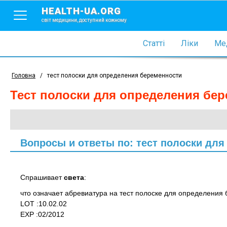
HEALTH-UA.ORG
світ медицини, доступний кожному
Статті
Ліки
Мед
Головна
/
тест полоски для определения беременности
тест полоски для определения бе
Вопросы и ответы по: тест полоски дл
Спрашивает
света
:
что означает абревиатура на тест полоске для определения
LOT :10.02.02
EXP :02/2012