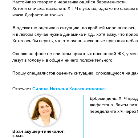
Настойчиво говорят о неразвивающейся беременности.
Хотели сначала назначить Х Г Ч в уколах, однако по словам вр
из=за Дюфастона только.
Я адекватно оцениваю ситуацию, по крайней мере пытаюсь, 
и в любом случае нужна динамика и т.д., хотя вижу, что прир
Хотелось бы верить, что это очень косвенные признаки небл
Однако на фоне не слишком приятных посещений ЖК, у меня
лезут в голову и в общем ничего положительного.
Прошу специалистов оценить ситуацию, сложивщуюся на да
Отвечает
Силина Наталья Константиновна
:
Добрый день. ХГЧ прод
дюфастона. Зачем пить
переделайте хгч через 
Врач акушер-гинеколог,
к.м.н.