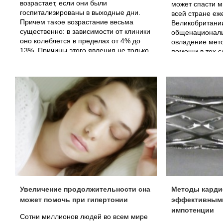
возрастает, если они были
может спасти м
госпитализированы в выходные дни.
всей стране еж
Причем такое возрастание весьма
Великобритани
существенно: в зависимости от клиники
общенациональ
оно колеблется в пределах от 4% до
овладение мет
13%. Причины этого явления не только
помощи в тех сл
субъективны, но и объективны: во
решают несколь
время уикенда в больнице меньше
приступы удуш
врачей, меньше младшего
кровотечения.
медицинского персонала, потому на
госпитализацию, постановку диагноза и
проведение нужных анализов уходит
намного больше драгоценного
времени. Но, как предупреждают
авторы исследования, мрачная
статистика отнюдь не повод для того,
чтобы откладывать вызов скорой
помощи при инфаркте, инсульте и
других тяжелых состояниях.
Увеличение продолжительности сна
Методы карди
может помочь при гипертонии
эффективными
импотенции
Сотни миллионов людей во всем мире