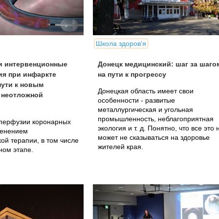
Школа здоров'я
и интервенционные
Донецк медицинский: шаг за шаго
ия при инфаркте
на пути к прогрессу
пути к новым
Донецкая область имеет свои
 неотложной
особенности - развитые
металлургическая и угольная
промышленность, неблагоприятная
перфузии коронарных
экология и т. д. Понятно, что все это 
менением
может не сказываться на здоровье
ой терапии, в том числе
жителей края.
ном этапе.