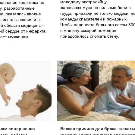
молодому австралийцу,
овления кровотока по
жаловавшемуся на сильные боли в
у, разработанные
груди, приехали не только медики, н
и, оказались вполне
команды спасателей и пожарных.
 использования и в
Чтобы перенести больного весом 300
ой области медицины –
в машину «скорой помощи»
ий сердце от инфаркта,
понадобилось сломать стену.
щает мужчинам
нам совершенно
Веская причина для брака: женат