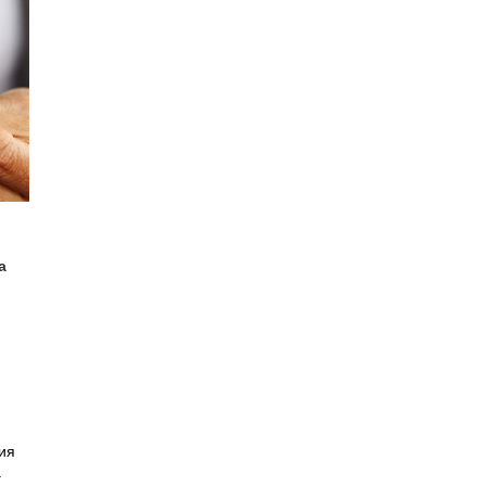
а
ия
.