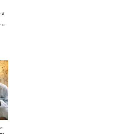
о и
 кг
ые