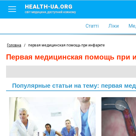
HEALTH-UA.ORG
світ медицини, доступний кожному
Статті
Ліки
Мед
Головна
/
первая медицинская помощь при инфаркте
первая медицинская помощь при 
Популярные статьи на тему: первая ме