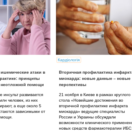
Кардіологія
 ишемические атаки в
Вторичная профилактика инфаркт
рактике: принципы
миокарда: новые данные – новые
и неотложной помощи
перспективы
е инсульт развивается
21 ноября в Киеве в рамках круглого
млн человек, из них
стола «Новейшие достижения во
ирают, а еще около 5
вторичной профилактике инфаркта
стаются зависимыми от
миокарда» ведущие специалисты
омощи.
России и Украины обсуждали
возможности клинического применен
новых средств фармакотерапии ИБС