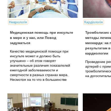
Неврологія
Кардіологія
Медицинская помощь при инсульте
Тромболизис 
в мире и у нас, или Повод
методы лечен
задуматься
миокарда: на 
результатам в
Качество медицинской помощи при
кардиологии
инсульте может и должно быть
улучшено – об этом говорят
Проведение ре
значительные различия показателей
артерий с при
ежегодной заболеваемости и
тромболитическ
смертности в разных странах мира.
на догоспиталь
Несмотря на то что в большинстве
развитых стран действуют
национальные..