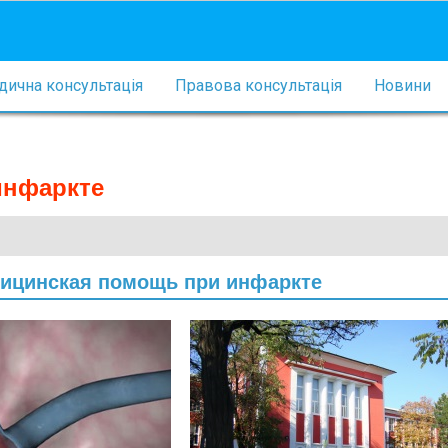
ична консультація
Правова консультація
Новини
инфаркте
дицинская помощь при инфаркте