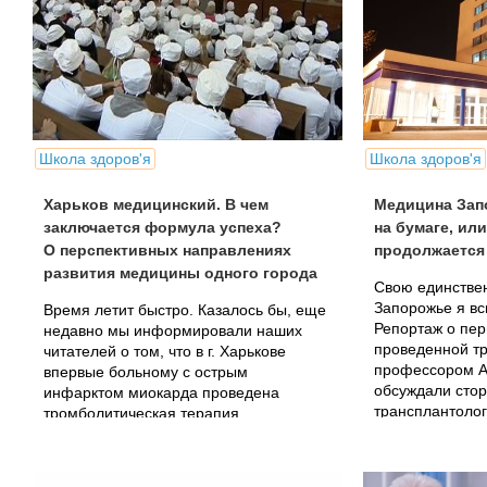
Школа здоров'я
Школа здоров'я
Харьков медицинский. В чем
Медицина Зап
заключается формула успеха?
на бумаге, ил
О перспективных направлениях
продолжается
развития медицины одного города
Свою единствен
Запорожье я вс
Время летит быстро. Казалось бы, еще
Репортаж о пер
недавно мы информировали наших
проведенной т
читателей о том, что в г. Харькове
профессором А
впервые больному с острым
обсуждали стор
инфарктом миокарда проведена
трансплантолог
тромболитическая терапия
познакомиться с
современным препаратом
тенектеплаза в условиях стационара, а
прошло...