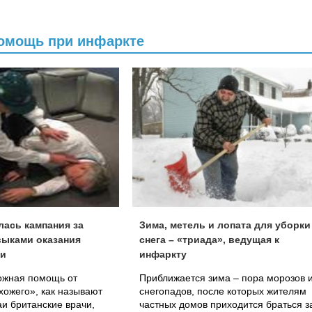
помощь при инфаркте
лась кампания за
Зима, метель и лопата для уборки
выками оказания
снега – «триада», ведущая к
щи
инфаркту
ожная помощь от
Приближается зима – пора морозов 
хожего», как называют
снегопадов, после которых жителям
и британские врачи,
частных домов приходится браться з