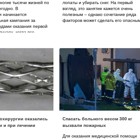
ногие тысячи жизней по
лопаты и убирать снег. На первый
егодно. В
взгляд, это занятие кажется очень
и начинается
полезным – однако сочетание ряда
ная кампания за
факторов может сделать его опасны
одами оказания первой
учаях, когда все
ко минут – инфаркты,
ья и сильные
охирургии оказались
Спасать больного весом 300 кг
 и при лечении
вызвали пожарных
Для оказания медицинской помощи