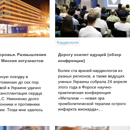
Кардіологія
орожья. Размышления
Дорогу осилит идущий (обзор
и Миссия энтузиастов
конфренции)
Более ста врачей-кардиологов из
разных регионов, а также ведущих
ную поездку в
ученых Украины собрала 24 апреля
поминаю до сих пор.
этого года в Форосе научно-
вой в Украине удачно
практическая конференция
рансплантации сердца
«Метализе — новая эра
.С. Никоненко долго
тромболитической терапии острого
онники и противники
инфаркта миокарда»,...
ии. Тогда мне удалось
о...