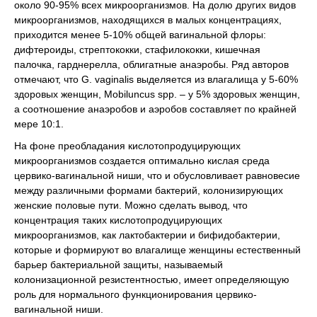
около 90-95% всех микроорганизмов. На долю других видов
микроорганизмов, находящихся в малых концентрациях,
приходится менее 5-10% общей вагинальной флоры:
дифтероиды, стрептококки, стафилококки, кишечная
палочка, гарднерелла, облигатные анаэробы. Ряд авторов
отмечают, что G. vaginalis выделяется из влагалища у 5-60%
здоровых женщин, Mobiluncus spp. – у 5% здоровых женщин,
а соотношение анаэробов и аэробов составляет по крайней
мере 10:1.
На фоне преобладания кислотопродуцирующих
микроорганизмов создается оптимально кислая среда
цервико-вагинальной ниши, что и обусловливает равновесие
между различными формами бактерий, колонизирующих
женские половые пути. Можно сделать вывод, что
концентрация таких кислотопродуцирующих
микроорганизмов, как лактобактерии и бифидобактерии,
которые и формируют во влагалище женщины естественный
барьер бактериальной защиты, называемый
колонизационной резистентностью, имеет определяющую
роль для нормального функционирования цервико-
вагинальной ниши.