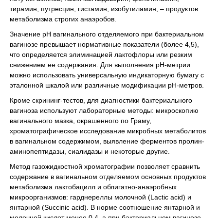
тирамин, путресцин, гистамин, изобутиламин, – продуктов
метаболизма строгих анаэробов.
Значение рН вагинального отделяемого при бактериальном
вагинозе превышает нормативные показатели (более 4,5),
что определяется элиминацией лактофлоры или резким
снижением ее содержания. Для выполнения рН-метрии
можно использовать универсальную индикаторную бумагу с
эталонной шкалой или различные модификации рН-метров.
Кроме скрининг-тестов, для диагностики бактериального
вагиноза используют лабораторные методы: микроскопию
вагинального мазка, окрашенного по Граму,
хроматографическое исследование микробных метаболитов
в вагинальном содержимом, выявление ферментов пролин-
аминопептидазы, сиалидазы и некоторые другие.
Метод газожидкостной хроматографии позволяет сравнить
содержание в вагинальном отделяемом основных продуктов
метаболизма лактобацилл и облигатно-анаэробных
микроорганизмов: гарднереллы молочной (Lactic acid) и
янтарной (Succinic acid). В норме соотношение янтарной и
молочной кислот менее 0,4, а при бактериальном вагинозе –