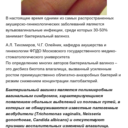
В настоящее время одними из самых распространенных
акушерско-гинекологических заболеваний являются
вульвовагинальные инфекции, среди которых 30-50%
занимает бактериальный вагиноз.
А.Л. Тихомиров, Ч.Г. Олейник, кафедра акушерства и
гинекологии ФПДО Московского государственного медико-
стоматологического университета
По определению многих авторов бактериальный вагиноз –
это дисбиоз биотопа влагалища, вызванный усиленным
ростом преимущественно облигатно-анаэробных бактерий и
резким снижением концентрации лактобактерий.
Бактериальный вагиноз является полимикробным
вагинальным синдромом, характеризующимся
появлением обильных выделений из половых путей, в
которых не обнаруживаются известные патогенные
возбудители (Trichomonas vaginalis, Neisseria
gonorrhoeae, Candida albicans) и отсутствуют
признаки воспалительных изменений влагалища.