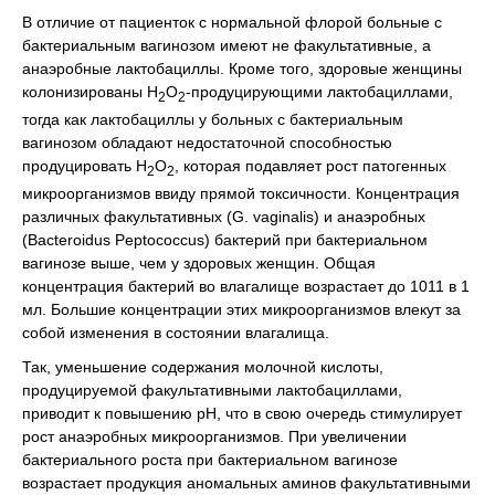
В отличие от пациенток с нормальной флорой больные с
бактериальным вагинозом имеют не факультативные, а
анаэробные лактобациллы. Кроме того, здоровые женщины
колонизированы Н
О
-продуцирующими лактобациллами,
2
2
тогда как лактобациллы у больных с бактериальным
вагинозом обладают недостаточной способностью
продуцировать Н
О
, которая подавляет рост патогенных
2
2
микроорганизмов ввиду прямой токсичности. Концентрация
различных факультативных (G. vaginalis) и анаэробных
(Bacteroidus Peptococcus) бактерий при бактериальном
вагинозе выше, чем у здоровых женщин. Общая
концентрация бактерий во влагалище возрастает до 1011 в 1
мл. Большие концентрации этих микроорганизмов влекут за
собой изменения в состоянии влагалища.
Так, уменьшение содержания молочной кислоты,
продуцируемой факультативными лактобациллами,
приводит к повышению рН, что в свою очередь стимулирует
рост анаэробных микроорганизмов. При увеличении
бактериального роста при бактериальном вагинозе
возрастает продукция аномальных аминов факультативными