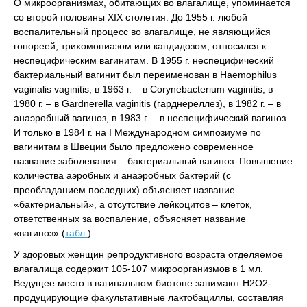
О микроорганизмах, обитающих во влагалище, упоминается
со второй половины XIX столетия. До 1955 г. любой
воспалительный процесс во влагалище, не являющийся
гонореей, трихомониазом или кандидозом, относился к
неспецифическим вагинитам. В 1955 г. неспецифический
бактериальный вагинит был переименован в Haemophilus
vaginalis vaginitis, в 1963 г. – в Corynebacterium vaginitis, в
1980 г. – в Gardnerella vaginitis (гарднереллез), в 1982 г. – в
анаэробный вагиноз, в 1983 г. – в неспецифический вагиноз.
И только в 1984 г. на I Международном симпозиуме по
вагинитам в Швеции было предложено современное
название заболевания – бактериальный вагиноз. Повышение
количества аэробных и анаэробных бактерий (с
преобладанием последних) объясняет название
«бактериальный», а отсутствие лейкоцитов – клеток,
ответственных за воспаление, объясняет название
«вагиноз» (
табл.
).
У здоровых женщин репродуктивного возраста отделяемое
влагалища содержит 105-107 микроорганизмов в 1 мл.
Ведущее место в вагинальном биотопе занимают Н2О2-
продуцирующие факультативные лактобациллы, составляя