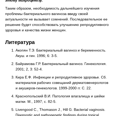
этому микроценозу.
Таким образом, необходимость дальнейшего изучения
проблемы бактериального вагиноза ввиду своей
актуальности не вызывает сомнений. Последовательное ее
решение будет способствовать улучшению репродуктивного
здоровья и качества жизни женщин.
Литература
Акопян Т.Э. Бактериальный вагиноз и беременность.
Акуш. и гин. 1996; 6: 3-5.
Байрамова Г.Р. Бактериальный вагиноз. Гинекология.
2001; 2, 3: 52-4.
Кира Е.Ф. Инфекции и репродуктивное здоровье. Сб.
материалов рабочих совещаний дерматовенерологов
и акушеров-гинекологов. 1999-2000 гг. С. 22.
Краснопольский В.И. Патология влагалища и шейки
матки. М., 1997; с. 82-5.
Livengood C., Thomason J., Hill G. Bacterial vaginosis.
Diagnostic and pathogenetic findings during topical