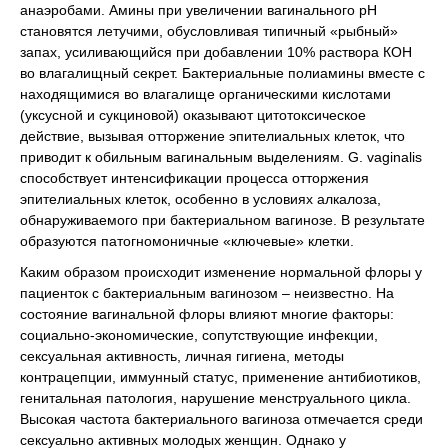
анаэробами. Амины при увеличении вагинального рН
становятся летучими, обусловливая типичный «рыбный»
запах, усиливающийся при добавлении 10% раствора КОН
во влагалищный секрет. Бактериальные полиамины вместе с
находящимися во влагалище органическими кислотами
(уксусной и сукциновой) оказывают цитотоксическое
действие, вызывая отторжение эпителиальных клеток, что
приводит к обильным вагинальным выделениям. G. vaginalis
способствует интенсификации процесса отторжения
эпителиальных клеток, особенно в условиях алкалоза,
обнаруживаемого при бактериальном вагинозе. В результате
образуются патогномоничные «ключевые» клетки.
Каким образом происходит изменение нормальной флоры у
пациенток с бактериальным вагинозом – неизвестно. На
состояние вагинальной флоры влияют многие факторы:
социально-экономические, сопутствующие инфекции,
сексуальная активность, личная гигиена, методы
контрацепции, иммунный статус, применение антибиотиков,
генитальная патология, нарушение менструального цикла.
Высокая частота бактериального вагиноза отмечается среди
сексуально активных молодых женщин. Однако у