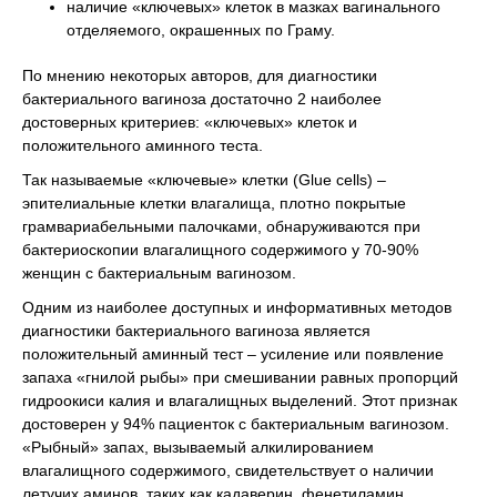
наличие «ключевых» клеток в мазках вагинального
отделяемого, окрашенных по Граму.
По мнению некоторых авторов, для диагностики
бактериального вагиноза достаточно 2 наиболее
достоверных критериев: «ключевых» клеток и
положительного аминного теста.
Так называемые «ключевые» клетки (Glue cells) –
эпителиальные клетки влагалища, плотно покрытые
грамвариабельными палочками, обнаруживаются при
бактериоскопии влагалищного содержимого у 70-90%
женщин с бактериальным вагинозом.
Одним из наиболее доступных и информативных методов
диагностики бактериального вагиноза является
положительный аминный тест – усиление или появление
запаха «гнилой рыбы» при смешивании равных пропорций
гидроокиси калия и влагалищных выделений. Этот признак
достоверен у 94% пациенток с бактериальным вагинозом.
«Рыбный» запах, вызываемый алкилированием
влагалищного содержимого, свидетельствует о наличии
летучих аминов, таких как кадаверин, фенетиламин,