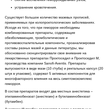
устранение кровотечения.
Существует большое количество мазевых прописей,
применяемых при колопроктологических заболеваниях.
Исходя из того, что при геморрое необходимы
комбинированные препараты, содержащие
обезболивающие, тромболитические и
противовоспалительные компоненты, проанализировав
составы разных мазей и данные литературы, мы
обоснованно сконцентрировали свое внимание на
лекарственных препаратах Проктоседил и Проктоседил М,
производства компании Sanofi-Аventis. Препараты
выпускаются в виде мази (10 г/туба) и ректальных капсул (20
штук в упаковке), содержат 5 активных компонентов для
многофакторного влияния на весь симптомокомплекс
геморроя.
В состав препаратов входят два местных анестетика –
этиламинобензоат (анестезин) и бутиламинобензоат
(бутамбен).