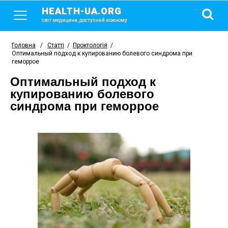
HEALTH-UA.ORG
світ медицини, доступний кожному
Головна
/
Статті
/
Проктологія
/
Оптимальный подход к купированию болевого синдрома при
геморрое
Оптимальный подход к
купированию болевого
синдрома при геморрое