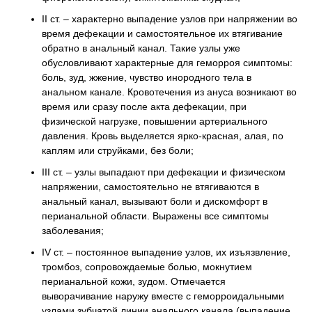
ІІ ст. – характерно выпадение узлов при напряжении во
время дефекации и самостоятельное их втягивание
обратно в анальный канал. Такие узлы уже
обусловливают характерные для геморроя симптомы:
боль, зуд, жжение, чувство инородного тела в
анальном канале. Кровотечения из ануса возникают во
время или сразу после акта дефекации, при
физической нагрузке, повышении артериального
давления. Кровь выделяется ярко-красная, алая, по
каплям или струйками, без боли;
ІІІ ст. – узлы выпадают при дефекации и физическом
напряжении, самостоятельно не втягиваются в
анальный канал, вызывают боли и дискомфорт в
перианальной области. Выражены все симптомы
заболевания;
IV ст. – постоянное выпадение узлов, их изъязвление,
тромбоз, сопровождаемые болью, мокнутием
перианальной кожи, зудом. Отмечается
выворачивание наружу вместе с геморроидальными
узлами зубчатой линии анального канала (выпадение