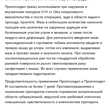
Проктоседил (мазь) использовали при наружном и
внутреннем геморрое ІІ-IV ст. (без оперативного
вмешательства и после операции), зуде в области заднего
прохода, проктите. Мазь в небольшом количестве наносили
пальцем или шпателем на наружные зудящие или
болезненные участки утром и вечером, а также после
каждого акта дефекации. Для ректального введения мази
присоединенный к горловине тюбика аппликатор вводили в
прямую кишку до упора, потом его извлекали, выдавливая
мазь в просвет кишки и анального канала. При наличии
послеоперационных ран после стандартной обработки
раневой поверхности рыхло тампонировали рану
салфетками с мазью. Во всех случаях применению мази
предшествовала гидротерапия.
Продолжительность применения Проктоседил и Проктоседил
М составляла не более 7 дней. Противопоказаниями к
назначению препаратов считали поражения аноректальной
области туберкулезной, вирусной или грибковой этиологии,
повышенную чувствительность к компонентам препарата.