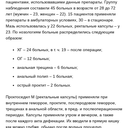
пациентами, использовавшими данные препараты. Группу
наблюдения составили 45 больных в возрасте от 28 до 72
лет (мужчин – 23, женщин – 22). 15 пациентов применяли
препараты в амбулаторных условиях, 30 – в стационаре.
Мазь использовалась у 22 больных, ректальные капсулы – у
23. По нозологиям больные распределились следующим
образом:
ХГ – 24 больных, в т. ч. 19 – после операции;
ОГ – 12 больных;
анальная трещина – 6 больных;
анальный полип – 1 больная;
острый проктит – 2 больных.
Проктоседил М (ректальные капсулы) применяли при
внутреннем геморрое, проктите, послеродовом геморрое,
трещинах в анальной области, в пред- и послеоперационном
периодах. Капсулы применяли утром и вечером, а также
после каждого акта дефекации. Их вводили в прямую кишку
как можно глубже, обычно после водных процедур.