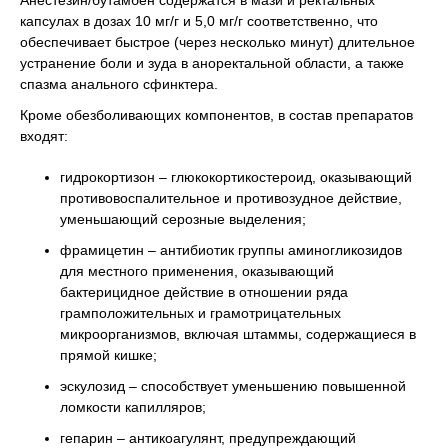
Анестезин/бутамбен содержатся в мази и ректальных
капсулах в дозах 10 мг/г и 5,0 мг/г соответственно, что
обеспечивает быстрое (через несколько минут) длительное
устранение боли и зуда в аноректальной области, а также
спазма анального сфинктера.
Кроме обезболивающих компонентов, в состав препаратов
входят:
гидрокортизон – глюкокортикостероид, оказывающий
противовоспалительное и противозудное действие,
уменьшающий серозные выделения;
фрамицетин – антибиотик группы аминогликозидов
для местного применения, оказывающий
бактерицидное действие в отношении ряда
грамположительных и грамотрицательных
микроорганизмов, включая штаммы, содержащиеся в
прямой кишке;
эскулозид – способствует уменьшению повышенной
ломкости капилляров;
гепарин – антикоагулянт, предупреждающий