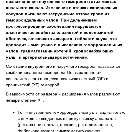
возникновения внутреннего геморроя в этих местах
анального канала. Изменения в стенках кавернозных
сосудов вызывают затруднение оттока крови из
геморроидальных узлов. При дальнейшем
прогрессировании заболевания нарушаются
эластические свойства слизистой и подслизистой
оболочек, связочного аппарата в области ануса, что
приводит к смещению и выпадению геморроидальных
узлов, травматизации артерий, кровоснабжающих
узлы, и артериальным кровотечениям.
Сочетание внутреннего и наружного геморроя называется
комбинированным геморроем. По выраженности
воспалительного процесса различают острый (ОГ) и
хронический (ХГ) геморрой.
В зависимости от размера и расширения узлов различают
четыре степени ХГ:
І ст. – внутренние геморроидальные узлы видны только
с помощью введенных в прямую кишку аппаратов
(ректальное зеркало, аноскоп, ректороманоскоп,
фиброколоноскоп), симптоматика скудная;