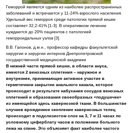
Геморрой является одним из наиболее распространенных
заболеваний и встречается у 11-24% взрослого населения.
Удельный вес геморроя среди патологии прямой кишки
составляет 32,2-41% [1-3]. В оперативном лечении
нуждаются до 20% пациентов с патологией
геморроидальных узлов [3].
В.В. Гапонов, д.м.н., профессор кафедры факультетской
хирургии и хирургии интернов Днепропетровской
государственной медицинской академии
В нижней части прямой кишки, в области ануса,
имеются 2 венозных сплетения – наружное и
внутреннее, принимающее активное участие в
герметичном закрытии анального канала, которое
происходит в результате набухания сосудов венозных
сплетений и образования своеобразных «подушечек»
из имеющейся здесь кавернозной ткани. В большинстве
случаев врожденное скопление кавернозных телец
происходит в подслизистом слое на 3, 7 и 11 часах по
условному циферблату часов в положении больного
лежа на спине. Это объясняет факт наиболее частого