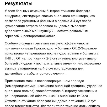
Результаты
У всех больных отмечены быстрое стихание болевого
синдрома, ликвидация спазма анального сфинктера, что
позволяло ургентным больным в первые 3-4 сут после
купирования острого болевого синдрома выполнять
дополнительные манипуляции – осмотр ректальным
зеркалом и ректороманоскопию.
Особенно следует отметить высокую эффективность
применения мази Проктоседил у больных ОГ. 2-3-кратное
использование препарата после гидротерапии у больных с
ІІ-ІІІ ст. ОГ на протяжении 2-3 сут значительно уменьшало
болевой синдром и воспалительные явления, что позволяло
выписать пациентов на 4-5 сут из стационара для
дальнейшего амбулаторного лечения.
Применение мази в послеоперационном периоде
(геморроидэктомия, иссечение анальной трещины, удаление
анального полипа) способствовало быстрому заживлению
ран перианальной области и зоны анального канала.
Отмечено стихание болевого синдрома в течение 1-2 сут
после вмешательства, благоприятное течение дальнейшего