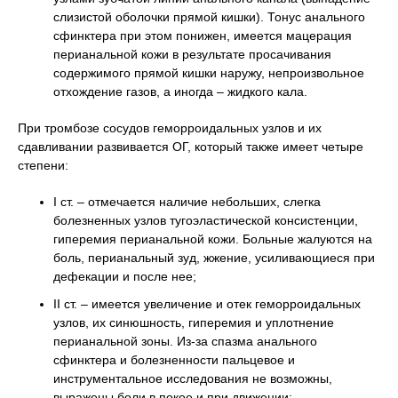
слизистой оболочки прямой кишки). Тонус анального
сфинктера при этом понижен, имеется мацерация
перианальной кожи в результате просачивания
содержимого прямой кишки наружу, непроизвольное
отхождение газов, а иногда – жидкого кала.
При тромбозе сосудов геморроидальных узлов и их
сдавливании развивается ОГ, который также имеет четыре
степени:
І ст. – отмечается наличие небольших, слегка
болезненных узлов тугоэластической консистенции,
гиперемия перианальной кожи. Больные жалуются на
боль, перианальный зуд, жжение, усиливающиеся при
дефекации и после нее;
ІІ ст. – имеется увеличение и отек геморроидальных
узлов, их синюшность, гиперемия и уплотнение
перианальной зоны. Из-за спазма анального
сфинктера и болезненности пальцевое и
инструментальное исследования не возможны,
выражены боли в покое и при движении;