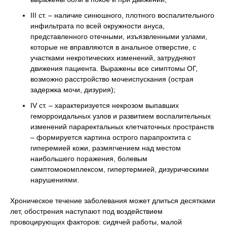
ІІІ ст. – наличие синюшного, плотного воспалительного
инфильтрата по всей окружности ануса,
представленного отечными, изъязвленными узлами,
которые не вправляются в анальное отверстие, с
участками некротических изменений, затрудняют
движения пациента. Выражены все симптомы ОГ,
возможно расстройство мочеиспускания (острая
задержка мочи, дизурия);
IV ст. – характеризуется некрозом выпавших
геморроидальных узлов и развитием воспалительных
изменений параректальных клетчаточных пространств
– формируется картина острого парапроктита с
гиперемией кожи, размягчением над местом
наибольшего поражения, болевым
симптомокомплексом, гипертермией, дизурическими
нарушениями.
Хроническое течение заболевания может длиться десятками
лет, обострения наступают под воздействием
провоцирующих факторов: сидячей работы, малой