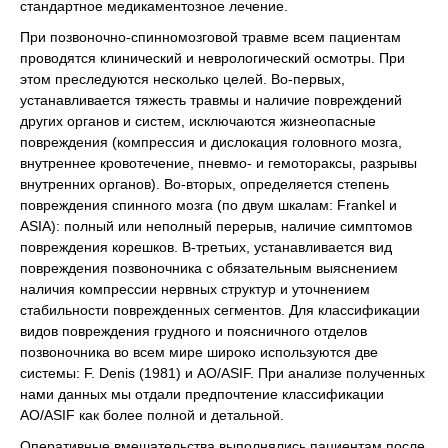
стандартное медикаментозное лечение.
При позвоночно-спинномозговой травме всем пациентам
проводятся клинический и неврологический осмотры. При
этом преследуются несколько целей. Во-первых,
устанавливается тяжесть травмы и наличие повреждений
других органов и систем, исключаются жизнеопасные
повреждения (компрессия и дислокация головного мозга,
внутреннее кровотечение, пневмо- и гемотораксы, разрывы
внутренних органов). Во-вторых, определяется степень
повреждения спинного мозга (по двум шкалам: Frankel и
ASIA): полный или неполный перерыв, наличие симптомов
повреждения корешков. В-третьих, устанавливается вид
повреждения позвоночника с обязательным выяснением
наличия компрессии нервных структур и уточнением
стабильности поврежденных сегментов. Для классификации
видов повреждения грудного и поясничного отделов
позвоночника во всем мире широко используются две
системы: F. Denis (1981) и AO/ASIF. При анализе полученных
нами данных мы отдали предпочтение классификации
AO/ASIF как более полной и детальной.
Оперативные вмешательства выполнялись пациентам после