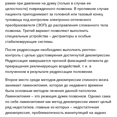
рамки при давлении на дужку (только в случае ее
целостности) поврежденного позвонка. В противном случае
пациента приподнимают за головной или тазовый конец
туловища под контролем электронно-оптического
преобразователя (ЭОП) до расправления сломанного тела
позвонка. Третий вариант позволяют выполнить
специальные устройства – дистракторы и особые
стабилизирующие системы.
После редрессации необходимо выполнить рентген-
контроль с целью удостоверения достигнутой декомпрессии.
Редрессация завершается прочной фиксацией сегмента до
прекращения реклинирующих воздействий, т. е. в
полученном в результате редрессации положении.
Второе место среди методов декомпрессии спинного мозга
занимает ламинэктомия, которая до недавнего времени
была основным методом лечения данной патологии.
Ламинэктомия – это резекция дужек позвонков. Однако сама
по себе ламинэктомия как метод декомпрессии имеет целый
ряд недостатков, главные из которых – недостаточная
декомпрессия, проблематичность манипуляций на задних