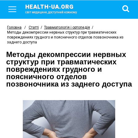
HEALTH-UA.ORG
світ медицини, доступний кожному
Головна
/
Статті
/
Травматологія і ортопедія
/
Методы декомпрессии нервных структур при травматических
повреждениях грудного и поясничного отделов позвоночника из
заднего доступа
Методы декомпрессии нервных
структур при травматических
повреждениях грудного и
поясничного отделов
позвоночника из заднего доступа