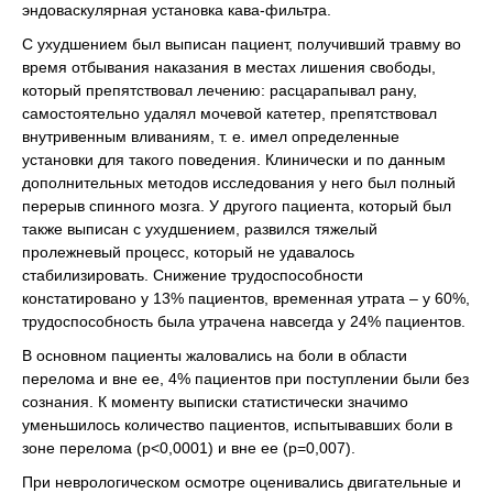
эндоваскулярная установка кава-фильтра.
С ухудшением был выписан пациент, получивший травму во
время отбывания наказания в местах лишения свободы,
который препятствовал лечению: расцарапывал рану,
самостоятельно удалял мочевой катетер, препятствовал
внутривенным вливаниям, т. е. имел определенные
установки для такого поведения. Клинически и по данным
дополнительных методов исследования у него был полный
перерыв спинного мозга. У другого пациента, который был
также выписан с ухудшением, развился тяжелый
пролежневый процесс, который не удавалось
стабилизировать. Снижение трудоспособности
констатировано у 13% пациентов, временная утрата – у 60%,
трудоспособность была утрачена навсегда у 24% пациентов.
В основном пациенты жаловались на боли в области
перелома и вне ее, 4% пациентов при поступлении были без
сознания. К моменту выписки статистически значимо
уменьшилось количество пациентов, испытывавших боли в
зоне перелома (р<0,0001) и вне ее (р=0,007).
При неврологическом осмотре оценивались двигательные и