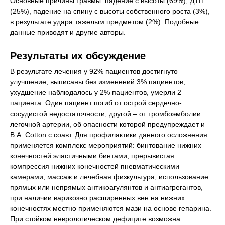
Основные причины травмы: падение с высоты (69%), ДТП
(25%), падение на спину с высоты собственного роста (3%),
в результате удара тяжелым предметом (2%). Подобные
данные приводят и другие авторы.
Результаты их обсуждение
В результате лечения у 92% пациентов достигнуто
улучшение, выписаны без изменений 3% пациентов,
ухудшение наблюдалось у 2% пациентов, умерли 2
пациента. Один пациент погиб от острой сердечно-
сосудистой недостаточности, другой – от тромбоэмболии
легочной артерии, об опасности которой предупреждает и
B.A. Cotton с соавт. Для профилактики данного осложнения
применяется комплекс мероприятий: бинтование нижних
конечностей эластичными бинтами, прерывистая
компрессия нижних конечностей пневматическими
камерами, массаж и лечебная физкультура, использование
прямых или непрямых антикоагулянтов и антиагрегантов,
при наличии варикозно расширенных вен на нижних
конечностях местно применяются мази на основе гепарина.
При стойком неврологическом дефиците возможна