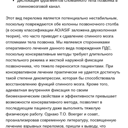
дислокация фрагментов сломанного тела позвонка в
спинномозговой канал.
Этот вид перелома является потенциально нестабильным,
поскольку повреждаются обе колонны позвоночного столба
(в основу классификации AO/ASIF заложена двухколонная
теория), что часто приводит к сдавлению спинного мозга
отломками тела позвонка. Мы являемся сторонниками
оперативного лечения данного вида повреждения ПДС,
поскольку консервативные методы требуют длительного
постельного режима и жесткой наружной фиксации
позвоночника, что тяжело переносится пациентами. При
консервативном лечении практически не удается достигнуть
такой степени декомпрессии, которая бы способствовала
восстановлению функций спинного мозга. Кроме того,
адекватная внутренняя фиксация по своим
биомеханическим свойствам и эффективности превышает
возможности консервативного метода, позволяет в
последующем пациенту даже выполнять тяжелую
физическую работу. Однако T.O. Boerger и соавт.,
проанализировав современную литературу, посвященную
лечению взрывных переломов, пришли к выводу, что