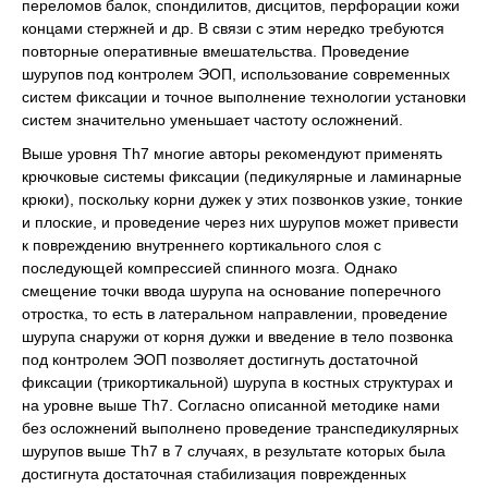
переломов балок, спондилитов, дисцитов, перфорации кожи
концами стержней и др. В связи с этим нередко требуются
повторные оперативные вмешательства. Проведение
шурупов под контролем ЭОП, использование современных
систем фиксации и точное выполнение технологии установки
систем значительно уменьшает частоту осложнений.
Выше уровня Th7 многие авторы рекомендуют применять
крючковые системы фиксации (педикулярные и ламинарные
крюки), поскольку корни дужек у этих позвонков узкие, тонкие
и плоские, и проведение через них шурупов может привести
к повреждению внутреннего кортикального слоя с
последующей компрессией спинного мозга. Однако
смещение точки ввода шурупа на основание поперечного
отростка, то есть в латеральном направлении, проведение
шурупа снаружи от корня дужки и введение в тело позвонка
под контролем ЭОП позволяет достигнуть достаточной
фиксации (трикортикальной) шурупа в костных структурах и
на уровне выше Th7. Согласно описанной методике нами
без осложнений выполнено проведение транспедикулярных
шурупов выше Th7 в 7 случаях, в результате которых была
достигнута достаточная стабилизация поврежденных