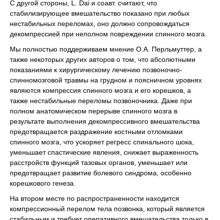
C другой стороны, L. Dai и соавт. считают, что
стабилизирующее вмешательство показано при любых
нестабильных переломах, оно должно сопровождаться
декомпрессией при неполном повреждении спинного мозга.
Мы полностью поддерживаем мнение О.А. Перльмуттер, а
также некоторых других авторов о том, что абсолютными
показаниями к хирургическому лечению позвоночно-
спинномозговой травмы на грудном и поясничном уровнях
являются компрессия спинного мозга и его корешков, а
также нестабильные переломы позвоночника. Даже при
полном анатомическом перерыве спинного мозга в
результате выполнения декомпрессивного вмешательства
предотвращается раздражение костными отломками
спинного мозга, что ускоряет регресс спинального шока,
уменьшает спастические явления, снижает выраженность
расстройств функций тазовых органов, уменьшает или
предотвращает развитие болевого синдрома, особенно
корешкового генеза.
На втором месте по распространенности находится
компрессионный перелом тела позвонка, который является
стабильным и требует оперативного вмешательства только в