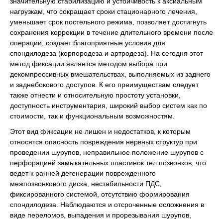
значительную стабилизацию и устойчивость к аксиальным
нагрузкам, что сокращает сроки стационарного лечения,
уменьшает срок постельного режима, позволяет достигнуть
сохранения коррекции в течение длительного времени после
операции, создает благоприятные условия для
спондилодеза (корпородеза и артродеза). На сегодня этот
метод фиксации является методом выбора при
декомпрессивных вмешательствах, выполняемых из заднего
и заднебокового доступов. К его преимуществам следует
также отнести и относительную простоту установки,
доступность инструментария, широкий выбор систем как по
стоимости, так и функциональным возможностям.
Этот вид фиксации не лишен и недостатков, к которым
относятся опасность повреждения нервных структур при
проведении шурупов, неправильное положение шурупов с
перфорацией замыкательных пластинок тел позвонков, что
ведет к ранней дегенерации поврежденного
межпозвонкового диска, нестабильности ПДС,
фиксированного системой, отсутствию формирования
спондилодеза. Наблюдаются и отсроченные осложнения в
виде переломов, выпадения и прорезывания шурупов,