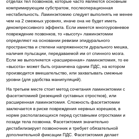
отделах тел позвонков, которые часто являются основным
компримирующим субстратом, послеоперационная
нестабильность. Ламинэктомию следует выполнять не менее
чем на 2 смежных уровнях, иначе она не будет иметь
декомпрессивного эффекта. Если имеется многоуровневое
повреждение позвонков, то «высоту» ламинэктомии
определяют на основании ревизии эпидурального
пространства и степени напряженности дурального мешка,
наличия пульсации, передаваемой им от спинного мозга.
Если же выполняется «расширенная» ламинэктомия, то ее
«высота» может быть ограничена одним ПДС, на котором
производится вмешательство, или захватывать смежные
уровни (для удобства манипуляций).
На третьем месте стоит метод сочетания ламинэктомии с
фасетэктомией (резекцией суставных отростков), или
расширенная ламинэктомия. Сложность фасетэктомии
заключается в риске повреждения нервных корешков, в
норме располагающихся перед суставными отростками и
позади тела позвонка. Фасетэктомия значительно
дестабилизирует позвоночник и требует обязательной
дополнительной фиксации ПДС. Фасетэктомия делает