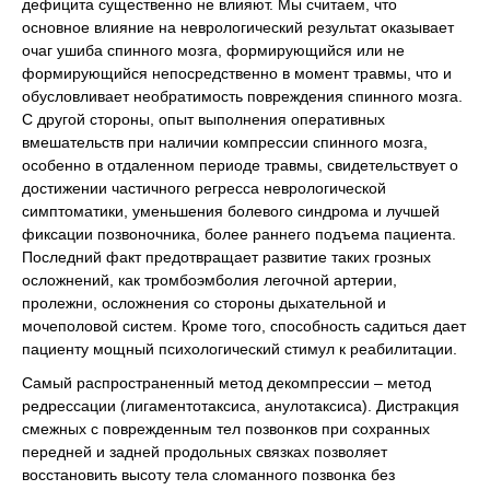
дефицита существенно не влияют. Мы считаем, что
основное влияние на неврологический результат оказывает
очаг ушиба спинного мозга, формирующийся или не
формирующийся непосредственно в момент травмы, что и
обусловливает необратимость повреждения спинного мозга.
С другой стороны, опыт выполнения оперативных
вмешательств при наличии компрессии спинного мозга,
особенно в отдаленном периоде травмы, свидетельствует о
достижении частичного регресса неврологической
симптоматики, уменьшения болевого синдрома и лучшей
фиксации позвоночника, более раннего подъема пациента.
Последний факт предотвращает развитие таких грозных
осложнений, как тромбоэмболия легочной артерии,
пролежни, осложнения со стороны дыхательной и
мочеполовой систем. Кроме того, способность садиться дает
пациенту мощный психологический стимул к реабилитации.
Самый распространенный метод декомпрессии – метод
редрессации (лигаментотаксиса, анулотаксиса). Дистракция
смежных с поврежденным тел позвонков при сохранных
передней и задней продольных связках позволяет
восстановить высоту тела сломанного позвонка без