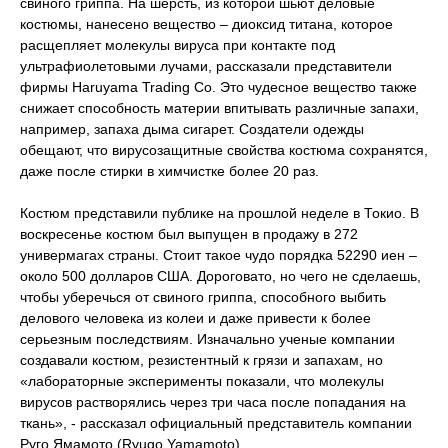
свиного гриппа. На шерсть, из которой шьют деловые
костюмы, нанесено вещество – диоксид титана, которое
расщепляет молекулы вируса при контакте под
ультрафиолетовыми лучами, рассказали представители
фирмы Haruyama Trading Co. Это чудесное вещество также
снижает способность материи впитывать различные запахи,
например, запаха дыма сигарет. Создатели одежды
обещают, что вирусозащитные свойства костюма сохранятся,
даже после стирки в химчистке более 20 раз.
Костюм представили публике на прошлой неделе в Токио. В
воскресенье костюм был выпущен в продажу в 272
универмагах страны. Стоит такое чудо порядка 52290 иен –
около 500 долларов США. Дороговато, но чего не сделаешь,
чтобы уберечься от свиного гриппа, способного выбить
делового человека из колеи и даже привести к более
серьезным последствиям. Изначально ученые компании
создавали костюм, резистентный к грязи и запахам, но
«лабораторные эксперименты показали, что молекулы
вирусов растворялись через три часа после попадания на
ткань», - рассказал официальный представитель компании
Руго Ямамото (Ryugo Yamamoto).