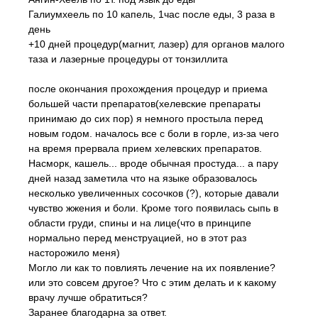
Галиумхеель по 10 капель, 1час после еды, 3 раза в
день
+10 дней процедур(магнит, лазер) для органов малого
таза и лазерные процедуры от тонзиллита
после окончания прохождения процедур и приема
большей части препаратов(хелевские препараты
принимаю до сих пор) я немного простыла перед
новым годом. началось все с боли в горле, из-за чего
на время прервала прием хелевских препаратов.
Насморк, кашель... вроде обычная простуда... а пару
дней назад заметила что на языке образовалось
несколько увеличенных сосочков (?), которые давали
чувство жжения и боли. Кроме того появилась сыпь в
области груди, спины и на лице(что в принципе
нормально перед менструацией, но в этот раз
насторожило меня)
Могло ли как то повлиять лечение на их появление?
или это совсем другое? Что с этим делать и к какому
врачу лучше обратиться?
Заранее благодарна за ответ.