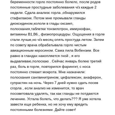
беременности горло постоянно болело, после родов
постоянные простудные заболевания ч/з каждые 2
недели. Сдала анализс горла ,обнаружился
стафилакокк. Потом мне промывали гланды
диоксидином,кололи в глады оксамп,
полоскания,таблетки тонзилотрон, иммунофан,
витамины В1,В6., физиопроцедуры. Ощущения в горле
стали лучше,но ч/з месяц опять простуда летом. Затем
по совету врача обрабатывала горло чистым
авиационным керосином. Сама пила Вобензим. Все
равно в гландах накопляется гной , я его
выдавливаю,полоскаю . Сейчас январь болею третий
раз, боль в горле, повторился фарингит, с носа
постоянно стекает мокрота. Мне назначили:
полоскания сангвинитрином, цефалексин, анаферон,
супрастин на ночь. Через 7 дней нужно сдать посев
сгорла , если анализ не изменится, то врач
посоветовала удалять, так как гланды не потдаются
лечению. Устала болеть, что делать??? Я уже хотела
завести еще ребенка, но не хочу ему вредить
постоянными болезнями. Дайте совет!