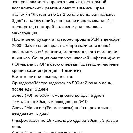
эхопризнаки кисты правого яичника, остаточной
воспалительной реакции левого яичника. Врач
назначил "Лютеина по 1т. 2 раза в день, вагинально,
3дня" на следующий день после использования 1т.
препарата, во второй половине дня началась
менструация.
После менструации я повторно прошла УЗИ в декабре
2009г. Заключение врача: эхопризнаки остаточной
воспалительной реакции, мелкокистозного изменения
яичников. Санация очагов хронической инфекции(конс.
ЛОР-врача). ЛОР в свою очередь подтвердил наличие
хронической инфекции - Тонзиллит.
В итоге лечение выглядело так:
Орнидазол(Метронидазол) по 500мг 2 раза в день,
после еды, 5 дней
Золев (70) по 500мг ежедневно до еды, 5 дней
Тималин по 30мг, в/м, ежедневно №10
Свечи "Мовалис"(Ревмоксикам) по 1св. ректально,
ежедневно, 6 дней
Лимфомиазот по 15 капель до еды за 30мин, 3 раза в
день
Ангин-Хеель по 1т. под язык до еды