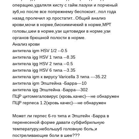
операцию,удаляля кисту с гайм.пазухи и порченый
зуб,но после все попрежнему беспокоит...пол года
назад пролечил хр.простатит...Общий анализ
крови,мочи в норме,биохимичекий в норме,МРТ
головы,шеи в норме,узи щетовидки в норме,узи
органов брюшной полости в норме.
Анализ крови
антитела igm HSV 1/2 --0.5
антитела igg HSV 1 типа --8.35
антитела igg HSV 2 типа --0.5
антитела igg HSV 6 типа --3.35
антитела igm к вирусу Varicella 3 типа ---35.22
антитела igm Эпштейна -Барра---10
антитела igg Эпштейна -Барра---302
ПЦР цитомегаловирус (кровь.качес)---не обнаружен
ПЦР герпеса 1.2(кровь качес)---не обнаружен
Может ли герпес 6-го типа и Эпштейн -Барра в
перенесеной форме давати субфибрильную
температуру,небольшуб головную боль,и
постреливающие боли в шее???