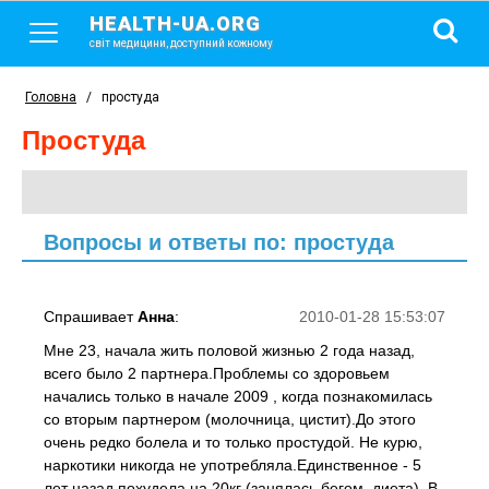
HEALTH-UA.ORG
світ медицини, доступний кожному
Головна
/
простуда
простуда
Вопросы и ответы по: простуда
Спрашивает
Анна
:
2010-01-28 15:53:07
Мне 23, начала жить половой жизнью 2 года назад,
всего было 2 партнера.Проблемы со здоровьем
начались только в начале 2009 , когда познакомилась
со вторым партнером (молочница, цистит).До этого
очень редко болела и то только простудой. Не курю,
наркотики никогда не употребляла.Единственное - 5
лет назад похудела на 20кг (занялась бегом, диета). В