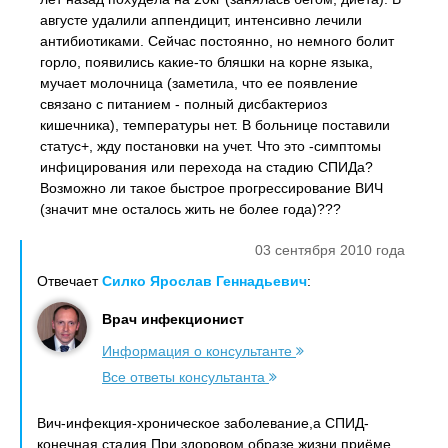
августе удалили аппендицит, интенсивно лечили
антибиотиками. Сейчас постоянно, но немного болит
горло, появились какие-то бляшки на корне языка,
мучает молочница (заметила, что ее появление
связано с питанием - полный дисбактериоз
кишечника), температуры нет. В больнице поставили
статус+, жду постановки на учет. Что это -симптомы
инфицирования или перехода на стадию СПИДа?
Возможно ли такое быстрое прогрессирование ВИЧ
(значит мне осталось жить не более года)???
03 сентября 2010 года
Отвечает
Силко Ярослав Геннадьевич
:
Врач инфекционист
Информация о консультанте
Все ответы консультанта
Вич-инфекция-хроническое заболевание,а СПИД-
конечная стадия.При здоровом образе жизни,приёме