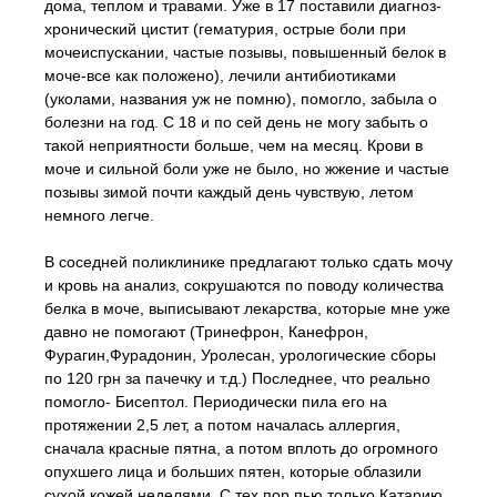
дома, теплом и травами. Уже в 17 поставили диагноз-
хронический цистит (гематурия, острые боли при
мочеиспускании, частые позывы, повышенный белок в
моче-все как положено), лечили антибиотиками
(уколами, названия уж не помню), помогло, забыла о
болезни на год. С 18 и по сей день не могу забыть о
такой неприятности больше, чем на месяц. Крови в
моче и сильной боли уже не было, но жжение и частые
позывы зимой почти каждый день чувствую, летом
немного легче.
В соседней поликлинике предлагают только сдать мочу
и кровь на анализ, сокрушаются по поводу количества
белка в моче, выписывают лекарства, которые мне уже
давно не помогают (Тринефрон, Канефрон,
Фурагин,Фурадонин, Уролесан, урологические сборы
по 120 грн за пачечку и т.д.) Последнее, что реально
помогло- Бисептол. Периодически пила его на
протяжении 2,5 лет, а потом началась аллергия,
сначала красные пятна, а потом вплоть до огромного
опухшего лица и больших пятен, которые облазили
сухой кожей неделями. С тех пор пью только Катарию,