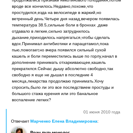
продолжались признаки никотинового голодания,потом
вроде все кончилось.Недавно,похоже,что
простудился,езда на велосипеде в жаркий,но
ветренный день.Четыре дня назад,вечером появилась
температура 38.5,сильные боли в бронхах ,даже
отдавало в легкие,сильно затруднилось
дыхание,приходилось напрягаться,чтобы сделать
вдох.Принимал антибиотики и парацетамол,пока
пью,помогает,но вчера появился сильный сухой
кашель и боли переместились выше по горлу,начал в
дополнение принимать отхаркивающее,кашель
прекратился.Сейчас дышу абсолютно свободно,так
свободно я еще не дышал в последние 4
месяца,лекарства продолжаю принимать.Хочу
спросить,было ли это все последствием простуды и
большого стажа курения или это банальное
воспаление легких?
01 июня 2010 года
Отвечает
Марченко Елена Владимировна
:
Врач пульмонолог