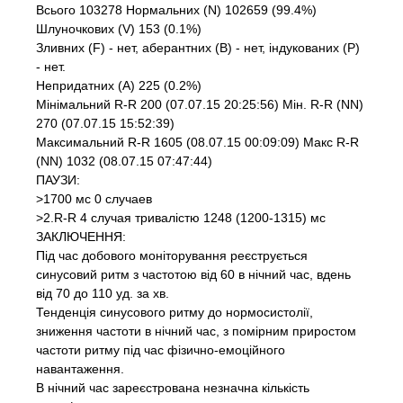
Всього 103278 Нормальних (N) 102659 (99.4%)
Шлуночкових (V) 153 (0.1%)
Зливних (F) - нет, аберантних (В) - нет, індукованих (Р)
- нет.
Непридатних (А) 225 (0.2%)
Мінімальний R-R 200 (07.07.15 20:25:56) Мін. R-R (NN)
270 (07.07.15 15:52:39)
Максимальний R-R 1605 (08.07.15 00:09:09) Макс R-R
(NN) 1032 (08.07.15 07:47:44)
ПАУЗИ:
>1700 мс 0 случаев
>2.R-R 4 случая тривалістю 1248 (1200-1315) мс
ЗАКЛЮЧЕННЯ:
Під час добового моніторування реєструється
синусовий ритм з частотою від 60 в нічний час, вдень
від 70 до 110 уд. за хв.
Тенденція синусового ритму до нормосистолії,
зниження частоти в нічний час, з помірним приростом
частоти ритму під час фізично-емоційного
навантаження.
В нічний час зареєстрована незначна кількість