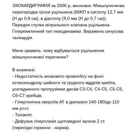
ЭХОКАРДИГРАФІЯ за 2006 р, висновок: Міжшлуночкова
перегородка трохи ущільнена (МЖП в систолу 12,7 мм
(Н до 0,9 см), в діастолу (9,0 мм (Н до 0,7 см)).
Передня стулка мітрального клапана ущільнена.
Гіперкінетичний тип гемодинаміки. Виражена синусова
тахікардія.
Мене цікавить, чому відбувається ущільнення
міжшлуночкової перетинки?
В анамнезі:
- Недостатність мозкового кровообігу на фоні
остеохондрозу шийного та грудного відділів хребта,
ускладненого протрузіями дисків С3-С4, С4-С5, С5-С6,
С6-С7 хребців.
- Гіпертонічна хвороба АТ в діапазоні 140-180/до 110
мм рт.ст.
- Тонзиліт.
- Дифузна гіперплазія щитовидної залози 2 ст.
(тиреоїдні гормони - норма).