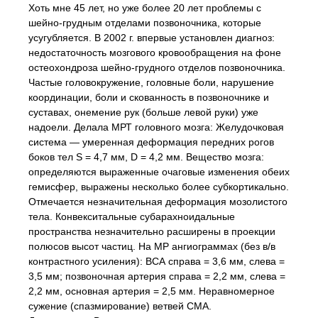
Хоть мне 45 лет, но уже более 20 лет проблемы с
шейно-грудным отделами позвоночника, которые
усугубляется. В 2002 г. впервые установлен диагноз:
недостаточность мозгового кровообращения на фоне
остеохондроза шейно-грудного отделов позвоночника.
Частые головокружение, головные боли, нарушение
координации, боли и скованность в позвоночнике и
суставах, онемение рук (больше левой руки) уже
надоели. Делала МРТ головного мозга: Желудочковая
система — умеренная деформация передних рогов
боков тел S = 4,7 мм, D = 4,2 мм. Вещество мозга:
определяются выраженные очаговые изменения обеих
гемисфер, выражены несколько более субкортикально.
Отмечается незначительная деформация мозолистого
тела. Конвекситальные субарахноидальные
пространства незначительно расширены в проекции
полюсов высот частиц. На МР ангиограммах (без в/в
контрастного усиления): ВСА справа = 3,6 мм, слева =
3,5 мм; позвоночная артерия справа = 2,2 мм, слева =
2,2 мм, основная артерия = 2,5 мм. Неравномерное
сужение (спазмирование) ветвей СМА.