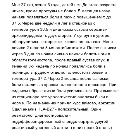
Мне 27 лет, женат 3 года, детей нет. До этого возраста
ничем, кроме простуды не болел. 5 месяцев назад
начали появляться боли в паху с повышением т. до
37,5. Через две недели я лег в стационар с
температурой 38,5 и диагнозом острый серозный
орхоэпидидимит с двух сторон. У супруги в уретре
обнаружились: энтерококк, кишечная палочка. Меня
лечили 2 недели 3-мя антибиотиками. После выписки
через 3 дня по ночам сильно начали болеть ноги в
области голеностопа, после правый сустав опух. в
течении 3-х недель по ночам появлялись боли в
поянице, в грудном отделе, голеностоп правый и
температура 37,2. Через 2 месяца после выписки,
боли остались в правом голеностопе и пояснице. При
сидячем образе жизни боли усиливаются. При выписке
из стационара все урологические анализы были в
норме. По назначению принял курс вимово, аркоксии.
Сдал анализ HLA-B27 - положительный. Один
ревматолог диагностировала -
недефференцированный спондилоартрит, другой -
реактивный урогенный артрит (тенит правой стопы).