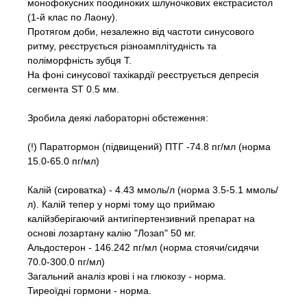
монофокусних поодиноких шлуночкових екстрасистол
(1-й клас по Лаону).
Протягом доби, незалежно від частоти синусового
ритму, реєструється різноамплітудність та
поліморфність зубця Т.
На фоні синусової тахікардії реєструється депресія
сегмента ST 0.5 мм.
Зробила деякі лабораторні обстеження:
(!) Паратгормон (підвищений) ПТГ -74.8 пг/мл (норма
15.0-65.0 пг/мл)
Калій (сироватка) - 4.43 ммоль/л (норма 3.5-5.1 ммоль/
л). Калій тепер у нормі тому що приймаю
калійзберігаючий антигіпертензивний препарат на
основі лозартану калію "Лозап" 50 мг.
Альдостерон - 146.242 пг/мл (норма стоячи/сидячи
70.0-300.0 пг/мл)
Загальний аналіз крові і на глюкозу - норма.
Тиреоїдні гормони - норма.