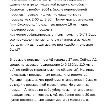
сдавления в груди, нехваткой воздуха, ознобом -
беспокоят с ноября 2004 г. (после перенесенной
простуды). Бывают и днем, но чаще ночью (в
промежутке с 2-00 до 3-30). Приму кратал, атенолол
(или бисопролол), лозап, вестинорм 16 мг - через
некоторое время проходит...
Как можно зафиксировать эти симптомы на ЭКГ? Ведь
все происходит ночью, а потом симптомы исчезают
(остается лишь пошатывание при ходьбе и головная
боль)?
Впервые о повышенном АД узнала в 27 лет. Сейчас АД,
вроде, не высокое (в диапазоне 140-180/до 110 мм рт.
ст.), но стойкое (практически, не сбивается). Начинаю
привыкать к повышенным показаниям тонометра...
Раньше я думала, что проблемы с гипертонией бывают
у людей с повышенной массой тела. Но у меня же
норма!... А теперь на себе убедилась, что гипертония
нещадит никого - контроль АД, особенно после 30 лет,
нужен постоянно, вне зависимости от массы тела.