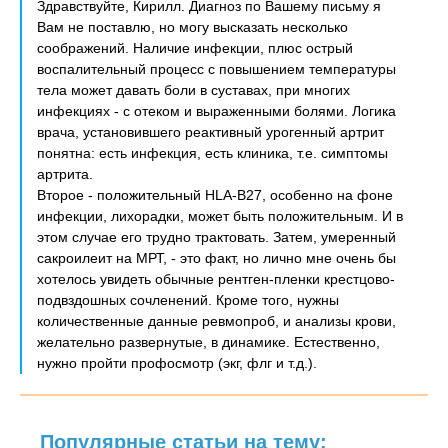
Здравствуйте, Кирилл. Диагноз по Вашему письму я
Вам не поставлю, но могу высказать несколько
соображений. Наличие инфекции, плюс острый
воспалительный процесс с повышением температуры
тела может давать боли в суставах, при многих
инфекциях - с отеком и выраженными болями. Логика
врача, установившего реактивный урогенный артрит
понятна: есть инфекция, есть клиника, т.е. симптомы
артрита.
Второе - положительный HLA-B27, особенно на фоне
инфекции, лихорадки, может быть положительным. И в
этом случае его трудно трактовать. Затем, умеренный
сакроилеит на МРТ, - это факт, но лично мне очень бы
хотелось увидеть обычные рентген-пленки крестцово-
подвздошных сочленений. Кроме того, нужны
количественные данные ревмопроб, и анализы крови,
желательно развернутые, в динамике. Естественно,
нужно пройти профосмотр (экг, флг и т.д.).
Популярные статьи на тему: