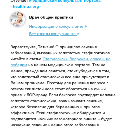
Отвечает
Медицинский консультант портала
«health-ua.org»
:
Врач общей практики
Информация о консультанте
Все ответы консультанта
Здравствуйте, Татьяна! О принципах лечения
заболеваний, вызванных золотистым стафилококком,
читайте в статье
Стафилококк. Вооружен, опасен, но
победим
на нашем медицинском портале. Тем не
менее, прежде чем лечиться, стоит убедиться в том,
что золотистый стафилококк все еще присутствует в
Вашем организме. Поэтому для решения вопроса с
отеком слизистой носа стоит обратиться на очный
прием к ЛОР-врачу. Если бакпосев подтвердит наличие
золотисто стафилококка, врач назначит лечение,
которое безопасно для беременных и при этом
эффективно. Если стафилококк не обнаружится и
подтвердится наличие вазомоторного ринита – будет
назначено лечение именно этого заболевания.