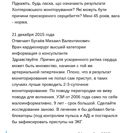
Підкажіть, будь ласка, що означають результати
Холтеровського моніторування? Які можуть бути
причини прискореного серцебиття? Мені 45 років, вага
- норма.
21 декабря 2015 года
Отвечает Бугаёв Михаил Валентинович:
Врач кардиохирург высшей категории
информация о консультанте
Здравствуйте. Причин для ускоренного ритма сердца
может быть множество, начиная с той же
артериальной гипертензии. Плохо, что в результат
мониторирования не попал сам приступ, в таких
случаях лучше проводить 2-3-суточное
мониторирование. По поводу перегородки не вижу
повода для волнения, УЗИ от 2006 года само по себе
малоинформативно, 9 лет - срок большой. Сделайте
исследование заново. В лечение я бы добавил бета-
блокаторы (под контролем пульса и АД) и постарался
бы зафиксировать приступы на ЭКГ.