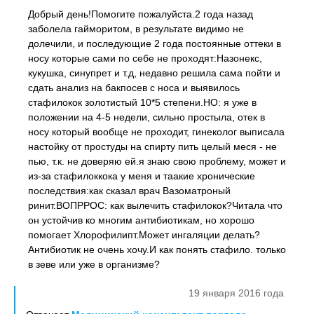
Добрый день!Помогите пожалуйста.2 года назад
заболела гайморитом, в результате видимо не
долечили, и последующие 2 года постоянные оттеки в
носу которые сами по себе не проходят:Назонекс,
кукушка, синупрет и т.д, недавно решила сама пойти и
сдать анализ на бакпосев с носа и выявилось
стафилокок золотистый 10*5 степени.НО: я уже в
положении на 4-5 недели, сильно простыла, отек в
носу который вообще не проходит, гинеколог выписала
настойку от простуды на спирту пить целый меся - не
пью, т.к. не доверяю ей.я знаю свою проблему, может и
из-за стафилоккока у меня и таакие хронические
последствия:как сказал врач Вазоматроный
ринит.ВОПРРОС: как вылечить стафилокок?Читала что
он устойчив ко многим антибиотикам, но хорошо
помогает Хлорофилипт.Может ингаляции делать?
Антибиотик не очень хочу.И как понять стафило. только
в зеве или уже в организме?
19 января 2016 года