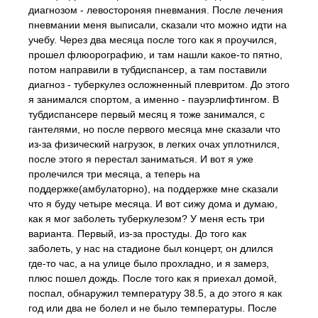
диагнозом - левостороняя пневмания. После лечения
пневмании меня выписали, сказали что можно идти на
учебу. Через два месяца после того как я проучился,
прошел флюорографию, и там нашли какое-то пятно,
потом направили в тубдиспансер, а там поставили
диагноз - туберкулез осложненный плевритом. До этого
я занимался спортом, а именно - пауэрлифтингом. В
тубдиспансере первый месяц я тоже занимался, с
гантелями, но после первого месяца мне сказали что
из-за физический нагрузок, в легких очах уплотнился,
после этого я перестал заниматься. И вот я уже
пролечился три месяца, а теперь на
поддержке(амбулаторно), на поддержке мне сказали
что я буду четыре месяца. И вот сижу дома и думаю,
как я мог заболеть туберкулезом? У меня есть три
варианта. Первый, из-за простуды. До того как
заболеть, у нас на стадионе был концерт, он длился
где-то час, а на улице было прохладно, и я замерз,
плюс пошел дождь. После того как я приехал домой,
поспал, обнаружил температуру 38.5, а до этого я как
год или два не болел и не было температуры. После