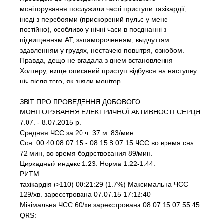
моніторування послужили часті приступи тахікардії,
іноді з перебоями (прискорений пульс у мене
постійно), особливо у нічні часи в поєднанні з
підвищенням АТ, запамороченням, выдчуттям
здавленням у грудях, нестачею повытря, ознобом.
Правда, дещо не вгадала з днем встановлення
Холтеру, вище описаний приступ відбувся на наступну
ніч після того, як зняли монітор...
ЗВІТ ПРО ПРОВЕДЕННЯ ДОБОВОГО
МОНІТОРУВАННЯ ЕЛЕКТРИЧНОЇ АКТИВНОСТІ СЕРЦЯ
7.07. - 8.07.2015 р.:
Средняя ЧСС за 20 ч. 37 м. 83/мин.
Сон: 00:40 08.07.15 - 08:15 8.07.15 ЧСС во время сна
72 мин, во время бодрствования 89/мин.
Циркадный индекс 1.23. Норма 1.22-1.44.
РИТМ:
тахікардія (>110) 00:21:29 (1.7%) Максимальна ЧСС
129/хв. зареєстрована 07.07.15 17:12:40
Мінімальна ЧСС 60/хв зареєстрована 08.07.15 07:55:45
QRS: