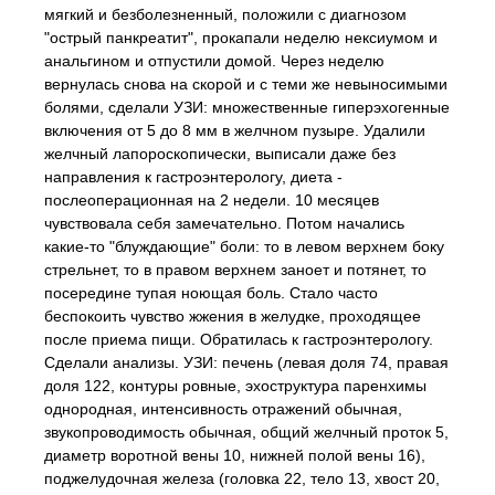
мягкий и безболезненный, положили с диагнозом
"острый панкреатит", прокапали неделю нексиумом и
анальгином и отпустили домой. Через неделю
вернулась снова на скорой и с теми же невыносимыми
болями, сделали УЗИ: множественные гиперэхогенные
включения от 5 до 8 мм в желчном пузыре. Удалили
желчный лапороскопически, выписали даже без
направления к гастроэнтерологу, диета -
послеоперационная на 2 недели. 10 месяцев
чувствовала себя замечательно. Потом начались
какие-то "блуждающие" боли: то в левом верхнем боку
стрельнет, то в правом верхнем заноет и потянет, то
посередине тупая ноющая боль. Стало часто
беспокоить чувство жжения в желудке, проходящее
после приема пищи. Обратилась к гастроэнтерологу.
Сделали анализы. УЗИ: печень (левая доля 74, правая
доля 122, контуры ровные, эхоструктура паренхимы
однородная, интенсивность отражений обычная,
звукопроводимость обычная, общий желчный проток 5,
диаметр воротной вены 10, нижней полой вены 16),
поджелудочная железа (головка 22, тело 13, хвост 20,