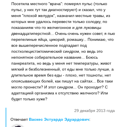
Посетила местного "врача": померял пульс (только
пульс, у них тут так диагностируют) и сказал, что у
меня "плохой желудок", назначил местные травы, из
которых мне удалось перевести только солодку, по
показаниям что-то желчегонное и для луковицы
двенадцатиперстной... Очень-очень нужен совет, я пью
перепелиные яйца, цикорий, ромашку... Понимаю, что
все вышеперечисленное подпадает под
постхолецистэктомический синдром, но ведь это
непонятное собирательное название... Боюсь
панкреатита, но ведь у меня нет температуры, живот
мягкий и безболезненный, от еды мне только лучше, а
длительное время без еды - плохо, нет тошноты, нет
опоясывающих болей, как пишут на сайтах... Все таки
могло пронести? И этот синдром... Он проходит? С
адаптацией организма к отсутствию желчного? Или
будет только хуже?
29 декабря 2013 года
Отвечает
Васкес Эстуардо Эдуардович
: