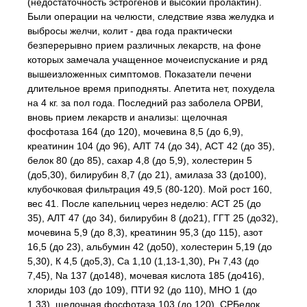
(недостаточность эстрогенов и высокий пролактин).
Были операции на челюсти, следствие язва желудка и
выбросы желчи, колит - два года практически
безперерывно прием различных лекарств, на фоне
которых замечала учащенное мочеиспускание и ряд
вышеизложенных симптомов. Показатели печени
длительное время приподняты. Апетита нет, похудела
на 4 кг. за пол года. Последний раз заболела ОРВИ,
вновь прием лекарств и анализы: щелочная
фосфотаза 164 (до 120), мочевина 8,5 (до 6,9),
креатинин 104 (до 96), АЛТ 74 (до 34), АСТ 42 (до 35),
белок 80 (до 85), сахар 4,8 (до 5,9), холестерин 5
(до5,30), билирубин 8,7 (до 21), амилаза 33 (до100),
клубочковая фильтрация 49,5 (80-120). Мой рост 160,
вес 41. После капельниц через неделю: АСТ 25 (до
35), АЛТ 47 (до 34), билирубин 8 (до21), ГГТ 25 (до32),
мочевина 5,9 (до 8,3), креатинин 95,3 (до 115), азот
16,5 (до 23), альбумин 42 (до50), холестерин 5,19 (до
5,30), К 4,5 (до5,3), Ca 1,10 (1,13-1,30), Рн 7,43 (до
7,45), Na 137 (до148), мочевая кислота 185 (до416),
хлориды 103 (до 109), ПТИ 92 (до 110), МНО 1 (до
1,33), щелочная фосфотаза 103 (до 120), СРБелок