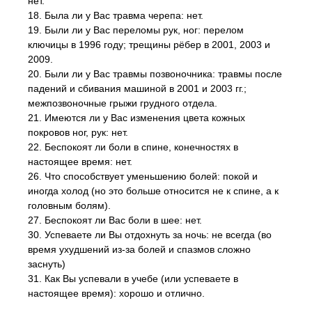
нет.
18. Была ли у Вас травма черепа: нет.
19. Были ли у Вас переломы рук, ног: перелом
ключицы в 1996 году; трещины рёбер в 2001, 2003 и
2009.
20. Были ли у Вас травмы позвоночника: травмы после
падений и сбивания машиной в 2001 и 2003 гг.;
межпозвоночные грыжи грудного отдела.
21. Имеются ли у Вас изменения цвета кожных
покровов ног, рук: нет.
22. Беспокоят ли боли в спине, конечностях в
настоящее время: нет.
26. Что способствует уменьшению болей: покой и
иногда холод (но это больше относится не к спине, а к
головным болям).
27. Беспокоят ли Вас боли в шее: нет.
30. Успеваете ли Вы отдохнуть за ночь: не всегда (во
время ухудшений из-за болей и спазмов сложно
заснуть)
31. Как Вы успевали в учебе (или успеваете в
настоящее время): хорошо и отлично.