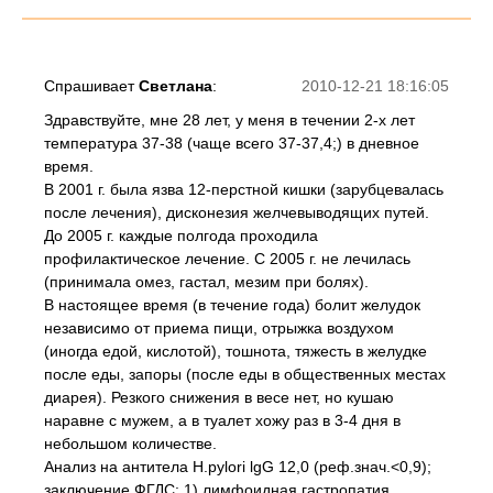
Спрашивает
Светлана
:
2010-12-21 18:16:05
Здравствуйте, мне 28 лет, у меня в течении 2-х лет
температура 37-38 (чаще всего 37-37,4;) в дневное
время.
В 2001 г. была язва 12-перстной кишки (зарубцевалась
после лечения), дисконезия желчевыводящих путей.
До 2005 г. каждые полгода проходила
профилактическое лечение. С 2005 г. не лечилась
(принимала омез, гастал, мезим при болях).
В настоящее время (в течение года) болит желудок
независимо от приема пищи, отрыжка воздухом
(иногда едой, кислотой), тошнота, тяжесть в желудке
после еды, запоры (после еды в общественных местах
диарея). Резкого снижения в весе нет, но кушаю
наравне с мужем, а в туалет хожу раз в 3-4 дня в
небольшом количестве.
Анализ на антитела H.pylori lgG 12,0 (реф.знач.<0,9);
заключение ФГДС: 1) лимфоидная гастропатия