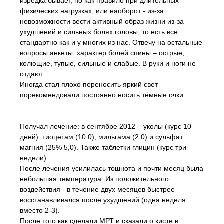
изредка бывает, но как правило при длительных
физических нагрузках, или наоборот - из-за
невозможности вести активный образ жизни из-за
ухудшений и сильных болях головы, то есть все
стандартно как и у многих из нас. Отвечу на остальные
вопросы анкеты: характер болей спины – острые,
колющие, тупые, сильные и слабые. В руки и ноги не
отдают.
Иногда стал плохо переносить яркий свет –
порекомендовали постоянно носить тёмные очки.
Получал лечение: в сентябре 2012 – уколы (курс 10
дней): тиоцетам (10.0), мильгама (2.0) и сульфат
магния (25% 5,0). Также таблетки глицин (курс три
недели).
После лечения усилилась тошнота и почти месяц была
небольшая температура. Из положительного
воздействия - в течение двух месяцев быстрее
восстанавливался после ухудшений (одна неделя
вместо 2-3).
После того как сделали МРТ и сказали о кисте в