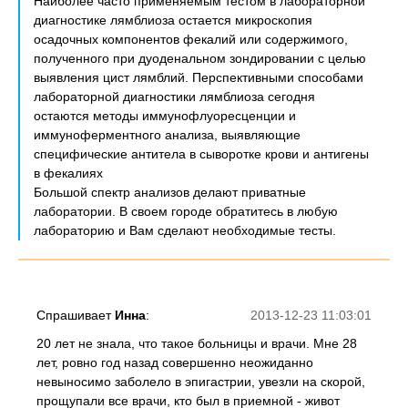
Наиболее часто применяемым тестом в лабораторной
диагностике лямблиоза остается микроскопия
осадочных компонентов фекалий или содержимого,
полученного при дуоденальном зондировании с целью
выявления цист лямблий. Перспективными способами
лабораторной диагностики лямблиоза сегодня
остаются методы иммунофлуоресценции и
иммуноферментного анализа, выявляющие
специфические антитела в сыворотке крови и антигены
в фекалиях
Большой спектр анализов делают приватные
лаборатории. В своем городе обратитесь в любую
лабораторию и Вам сделают необходимые тесты.
Спрашивает
Инна
:
2013-12-23 11:03:01
20 лет не знала, что такое больницы и врачи. Мне 28
лет, ровно год назад совершенно неожиданно
невыносимо заболело в эпигастрии, увезли на скорой,
прощупали все врачи, кто был в приемной - живот