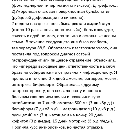
(фолликулярная гиперплазия слизистой), ДГ-рефлюкс;
2)Умеренная очаговая поверхностная бульбопатия
(рубцовой деформации не виявлено).
2 недели назад всю ночь была рвота и жидкий стул
(около 10 раз за ночь, «проточный»), боль в желудке;
связать с едой не могу, ела то, что и остальные члены
семьи. В течение следующего дня была слабость,
температура 38,5. Обратилась к гастроэнтерологу, она
поставила под вопросом диагноз острый
гастродуоденит или пищевое отравление, объяснила,
что «впереди выходные дни, ответственность на себя
брать не собирается» и отправила к инфекционисту. Я
пропила в течение 3-х дней амоксил, регидрон, мезим,
интетрикс, бифиформ. Обратилась к другому
гастроэнтерологу, она связала рвоту и понос с
большим скоплением желчи и назначили курс
антибиотика на 7 дней: амоксил 500 мг. (7 дн.х3р.д.)+
бифиформ (7 дн.х3 р.д) + метронидазол (10 д.х3 р.д.),
пульцет 40 мг. (7 д. натощак и на ночь); 20 дней
хофитол (3 р.д/еды), 15 дней моторикс (3 р.д.п/еды).
Пропила курс антибиотиков, но частая отрыжка