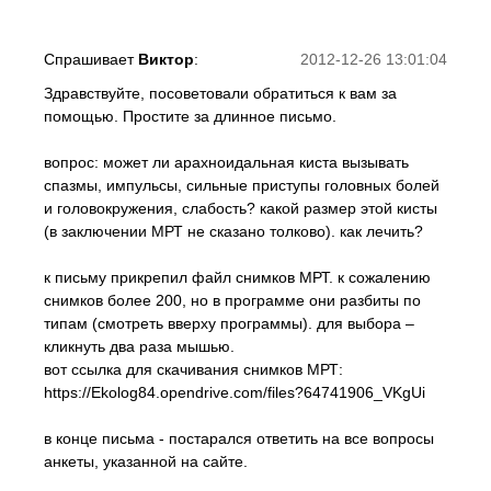
Спрашивает
Виктор
:
2012-12-26 13:01:04
Здравствуйте, посоветовали обратиться к вам за
помощью. Простите за длинное письмо.
вопрос: может ли арахноидальная киста вызывать
спазмы, импульсы, сильные приступы головных болей
и головокружения, слабость? какой размер этой кисты
(в заключении МРТ не сказано толково). как лечить?
к письму прикрепил файл снимков МРТ. к сожалению
снимков более 200, но в программе они разбиты по
типам (смотреть вверху программы). для выбора –
кликнуть два раза мышью.
вот ссылка для скачивания снимков МРТ:
https://Ekolog84.opendrive.com/files?64741906_VKgUi
в конце письма - постарался ответить на все вопросы
анкеты, указанной на сайте.