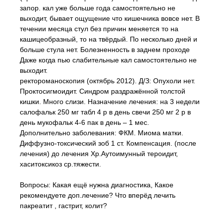
запор. кал уже больше года самостоятельно не
выходит, бывает ощущение что кишечника вовсе нет. В
течении месяца стул без причин меняется то на
кашицеобразный, то на твёрдый. По несколько дней и
больше стула нет. Болезненность в заднем проходе
Даже когда пью слабительные кал самостоятельно не
выходит.
ректороманоскопия (октябрь 2012). Д/З: Опухоли нет.
Проктосигмоидит. Синдром раздражённой толстой
кишки. Много слизи. Назначение лечения: на 3 недели
салофальк 250 мг табл 4 р в день свечи 250 мг 2 р в
день мукофальк 4-6 пак в день – 1 мес.
Дополнительно заболевания: ФКМ. Миома матки.
Диффузно-токсический зоб 1 ст. Компенсация. (после
лечения) до лечения Хр.Аутоимунный тероидит,
хаситоксикоз ср.тяжести.
Вопросы: Какая ещё нужна диагностика, Какое
рекомендуете доп.лечение? Что вперёд лечить
пакреатит , гастрит, колит?