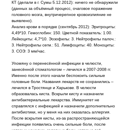
КТ (делали в г. Сумы 5.12.2012): ничего не обнаружили
(данных за объёмный процесс, очаговое поражение
головного мозга, внутричерепное кровоизлияние не
выявлено).
Анализ крови в порядке (сентябрь 2012): Эритроциты:
4,49*10. Гемоглобин: 150. Цветной показатель: 1.00.
Лейкоциты: 4,7*10. Эозофилы: 3. Нейтрофилы палоч.:
3. Нейтрофилы сегм.: 51. Лимфоциты: 40. Моноциты:
3. СОЭ: 3 мм/час.
Упомяну о перенесённой инфекции в челюсти,
занесённой стоматологом – лечился в 2007-2008 гг.
Именно после этого начали беспокоить сильные
головные боли. Названия лекарств не сохранились –
лечился в Тростянце и Харькове. В челюсти
образовалась киста. Вскрыли кисту и назначили
антибактериальные лекарства. Иммунитет не
справлялся с инфекцией и назначили дополнительно
антибиотики, но у меня на них оказалась аллергия.
После вскрытия кисты, из-за распространяющейся
инфекции появились очень сильные боли, после