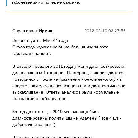
заболеваниями почек не связана.
Спрашивает
Ирина
:
2012-02-10 08:27:56
Здравствуйте . Мне 44 года.
Около года мучают ноющие боли внизу живота
.Сильная слабость .
В апреле прошлого 2011 года у меня диагностировали
дисплазию шм 1 степени . Повторно , в июле - диагноз
повторился . После направления к онкогинекологу - в
августе врач сделала конизацию шм и диагностическое
выскабливание .Ответы анализов были нормальные
-патологии не обнаружено .
За год до этого - , в 2010 мае месяце были
диагностированы полипы шм - и удалены ( все 4 шт -
доброкачественные ).
В январе я прошла плановую проверку .