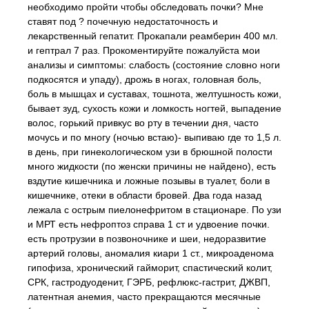
необходимо пройти чтобы обследовать почки? Мне
ставят под ? почечную недостаточность и
лекарственный гепатит. Прокапали реамберин 400 мл.
и гептрал 7 раз. Прокоментируйте пожалуйста мои
анализы и симптомы: слабость (состояние словно ноги
подкосятся и упаду), дрожь в ногах, головная боль,
боль в мышцах и суставах, тошнота, желтушность кожи,
бывает зуд, сухость кожи и ломкость ногтей, выпадение
волос, горький привкус во рту в течении дня, часто
мочусь и по многу (ночью встаю)- выпиваю где то 1,5 л.
в день, при гинекологическом узи в брюшной полости
много жидкости (по женски причины не найдено), есть
вздутие кишечника и ложные позывы в туалет, боли в
кишечнике, отеки в области бровей. Два года назад
лежала с острым пиелонефритом в стационаре. По узи
и МРТ есть нефроптоз справа 1 ст и удвоение почки.
есть протрузии в позвоночнике и шеи, недоразвитие
артерий головы, аномалия киари 1 ст., микроаденома
гипофиза, хронический гайморит, спастический колит,
СРК, гастродуоденит, ГЭРБ, рефлюкс-гастрит, ДЖВП,
латентная анемия, часто прекращаются месячные