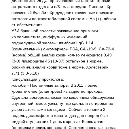
Диагностика: ЭГДС -хр.выраженный гастрит. Эрозии
антрального отдела и н/3 тела желудка. Пилорит. Хр.
эрозивный бульбит. Хр.дуоденит. косвенные признаки
патологии панкреатобилярной системы. Нр (+)- лёгкая
ст. обсеменения.
УЗИ брюшной полости: заключение признаки
хр.холицистита, диффузных изменений
поджелудочной железы. лямблии LgG 1.14
(сомнительный) онкомаркеры РЭА, СА -19-9, СА-72-4
(норма) общий анализ крови кол-во лейкоцитов 9,49
(3-9) лимфоциты 45 (19-37) остальное в норме,
биохимич. анализ крови тоже в норме. Холестерин
7,71 (3,3-5,18)
Консультация у проктолога:
жалобы - Постоянные запоры. В 2011 г. было
кровотечение (алая кровь) из заднегно прохода.
Сделала ректороманоскопию кишечника обнаружены
внутренний гемор. узлы, тут же сделали легирование
узлов латексными кольцами . Сейчас в течении 2
недель дискомфорт в животе. два дня подряд был
жидкий стул, из них 1 день с кровью. Кровь алая
(прожилки и слизь кровяная). Сегодня снова как всегда