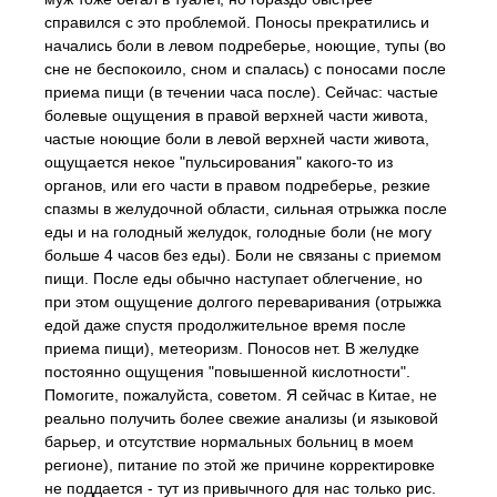
справился с это проблемой. Поносы прекратились и
начались боли в левом подреберье, ноющие, тупы (во
сне не беспокоило, сном и спалась) с поносами после
приема пищи (в течении часа после). Сейчас: частые
болевые ощущения в правой верхней части живота,
частые ноющие боли в левой верхней части живота,
ощущается некое "пульсирования" какого-то из
органов, или его части в правом подреберье, резкие
спазмы в желудочной области, сильная отрыжка после
еды и на голодный желудок, голодные боли (не могу
больше 4 часов без еды). Боли не связаны с приемом
пищи. После еды обычно наступает облегчение, но
при этом ощущение долгого переваривания (отрыжка
едой даже спустя продолжительное время после
приема пищи), метеоризм. Поносов нет. В желудке
постоянно ощущения "повышенной кислотности".
Помогите, пожалуйста, советом. Я сейчас в Китае, не
реально получить более свежие анализы (и языковой
барьер, и отсутствие нормальных больниц в моем
регионе), питание по этой же причине корректировке
не поддается - тут из привычного для нас только рис.