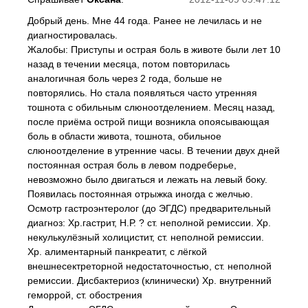
Добрый день. Мне 44 года. Ранее не лечилась и не
диагностировалась.
Жалобы: Приступы и острая боль в животе были лет 10
назад в течении месяца, потом повторилась
аналогичная боль через 2 года, больше не
повторялись. Но стала появляться часто утренняя
тошнота с обильным слюноотделением. Месяц назад,
после приёма острой пищи возникла опоясывающая
боль в области живота, тошнота, обильное
слюноотделение в утренние часы. В течении двух дней
постоянная острая боль в левом подреберье,
невозможно было двигаться и лежать на левый боку.
Появилась постоянная отрыжка иногда с желчью.
Осмотр гастроэнтеролог (до ЭГДС) предварительный
диагноз: Хр.гастрит, Н.Р. ? ст. неполной ремиссии. Хр.
некулькулёзный холицистит, ст. неполной ремиссии.
Хр. алиментарный панкреатит, с лёгкой
внешнесектреторной недостаточностью, ст. неполной
ремиссии. Дисбактериоз (клинически) Хр. внутренний
геморрой, ст. обострения