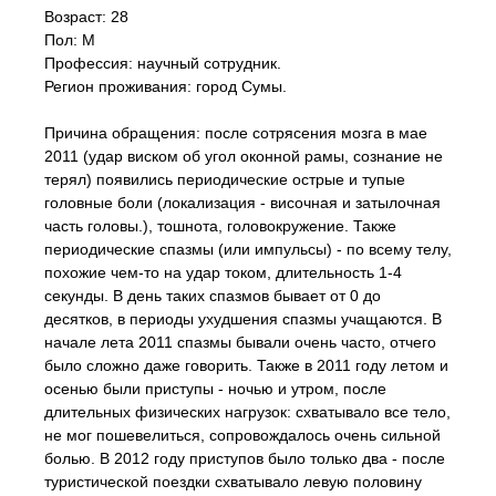
Возраст: 28
Пол: М
Профессия: научный сотрудник.
Регион проживания: город Сумы.
Причина обращения: после сотрясения мозга в мае
2011 (удар виском об угол оконной рамы, сознание не
терял) появились периодические острые и тупые
головные боли (локализация - височная и затылочная
часть головы.), тошнота, головокружение. Также
периодические спазмы (или импульсы) - по всему телу,
похожие чем-то на удар током, длительность 1-4
секунды. В день таких спазмов бывает от 0 до
десятков, в периоды ухудшения спазмы учащаются. В
начале лета 2011 спазмы бывали очень часто, отчего
было сложно даже говорить. Также в 2011 году летом и
осенью были приступы - ночью и утром, после
длительных физических нагрузок: схватывало все тело,
не мог пошевелиться, сопровождалось очень сильной
болью. В 2012 году приступов было только два - после
туристической поездки схватывало левую половину