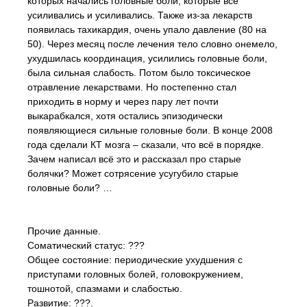
которых начались головные боли, которые всё
усиливались и усиливались. Также из-за лекарств
появилась тахикардия, очень упало давление (80 на
50). Через месяц после лечения тело словно онемело,
ухудшилась координация, усилились головные боли,
была сильная слабость. Потом было токсическое
отравление лекарствами. Но постепенно стал
приходить в норму и через пару лет почти
выкарабкался, хотя остались эпизодически
появляющиеся сильные головные боли. В конце 2008
года сделали КТ мозга – сказали, что всё в порядке.
Зачем написал всё это и рассказал про старые
болячки? Может сотрясение усугубило старые
головные боли? …
Прочие данные.
Соматический статус: ???
Общее состояние: периодические ухудшения с
приступами головных болей, головокружением,
тошнотой, спазмами и слабостью.
Развитие: ???.