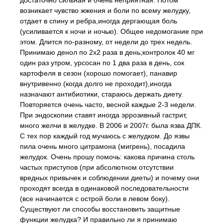
достаточно сильная и очень неприятная. Потом
возникает чувство жжения и боли по всему желудку,
отдает в спину и ребра,иногда дергающая боль
(усиливается к ночи и ночью). Общее недомогание при
этом. Длится по-разному, от недели до трех недель.
Принимаю денол по 2х2 раза в день;контролок 40 мг
один раз утром, урсосан по 1 два раза в день, сок
картофеля в сезон (хорошо помогает), панавир
внутривенно (когда долго не проходит),иногда
назначают антибиотики, стараюсь держать диету.
Повторяется очень часто, весной каждые 2-3 недели.
При эндоскопии ставят иногда эррозивный гастрит,
много желчи в желудке. В 2006 и 2007г. была язва ДПК.
С тех пор каждый год мучаюсь с желудком. До язвы
пила очень много цитрамона (мигрень), посадила
желудок. Очень прошу помочь: какова причина столь
частых приступов (при абсолютном отсутствии
вредных привычек и соблюдении диеты) и почему они
проходят всегда в одинаковой последовательности
(все начинается с острой боли в левом боку).
Существуют ли способы восстановить защитные
функции желудка? И правильно ли я принимаю