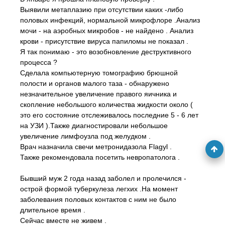
Выявили метаплазию при отсутствии каких -либо
половых инфекций, нормальной микрофлоре .Анализ
мочи - на аэробных микробов - не найдено . Анализ
крови - присутствие вируса папиломы не показал .
Я так понимаю - это возобновление деструктивного
процесса ?
Сделала компьютерную томографию брюшной
полости и органов малого таза - обнаружено
незначительное увеличение правого яичника и
скопление небольшого количества жидкости около (
это его состояние отслеживалось последние 5 - 6 лет
на УЗИ ).Также диагностировали небольшое
увеличение лимфоузла под желудком .
Врач назначила свечи метронидазола Flagyl .
Также рекомендовала посетить невропатолога .
Бывший муж 2 года назад заболел и пролечился -
острой формой туберкулеза легхих .На момент
заболевания половых контактов с ним не было
длительное время .
Сейчас вместе не живем .