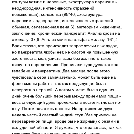
контуры четкие и неровные, эхоструктура паренхимы
неоднородная, интенсивность отражений
повышенная), селезенка (95*40, эхоструктура
паренхимы однородная, интенсивность отражений
обычная, селезеночная вена 6), метеоризм кишечника,
заключение: хронический панкреатит. Анализ крови на
амилазу: 37,6. Анализ мочи на альфа-амилазу: 161,4.
Врач сказал, что происходит запрос желчи в желудок,
но панкреатита якобы нет, не смотря на повышенную
эхогенность, мол, узисты всем без желчного такое
пишут по определению. Прописали курс дуспаталина,
гепабене и панкреатина. Два месяца после этого
чувствовала себя замечательно, может быть еще на
фоне смены работы, так как предыдущая была
невероятно нервной. А потом у меня был в один из
дней очень большой перерыв между приемами пищи -
весь следующий день пролежала в постели, глотая но-
шпу. Потом начались поносы. На протяжении двух
недель частый светлый жидкий стул (без примеси не
переваренной пищи, вроде бы не жирный) с резями в
желудочной области. Я думала, что отравилась, так как
муж тоже бегал в туалет, но гораздо быстрее