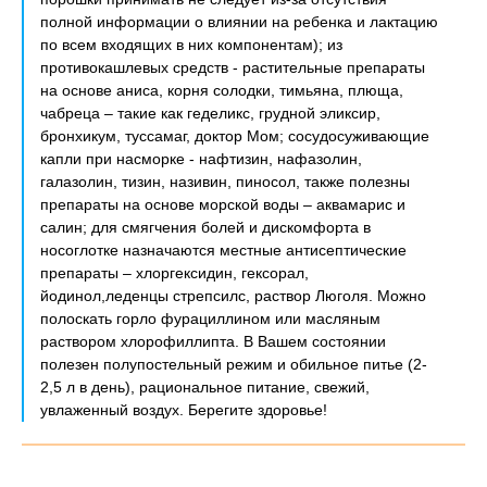
полной информации о влиянии на ребенка и лактацию
по всем входящих в них компонентам); из
противокашлевых средств - растительные препараты
на основе аниса, корня солодки, тимьяна, плюща,
чабреца – такие как геделикс, грудной эликсир,
бронхикум, туссамаг, доктор Мом; сосудосуживающие
капли при насморке - нафтизин, нафазолин,
галазолин, тизин, називин, пиносол, также полезны
препараты на основе морской воды – аквамарис и
салин; для смягчения болей и дискомфорта в
носоглотке назначаются местные антисептические
препараты – хлоргексидин, гексорал,
йодинол,леденцы стрепсилс, раствор Люголя. Можно
полоскать горло фурациллином или масляным
раствором хлорофиллипта. В Вашем состоянии
полезен полупостельный режим и обильное питье (2-
2,5 л в день), рациональное питание, свежий,
увлаженный воздух. Берегите здоровье!