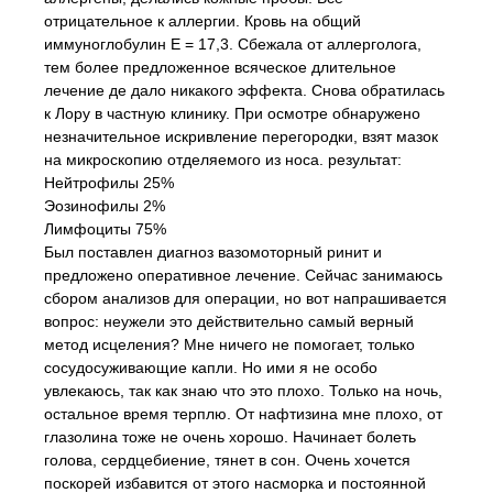
отрицательное к аллергии. Кровь на общий
иммуноглобулин Е = 17,3. Сбежала от аллерголога,
тем более предложенное всяческое длительное
лечение де дало никакого эффекта. Снова обратилась
к Лору в частную клинику. При осмотре обнаружено
незначительное искривление перегородки, взят мазок
на микроскопию отделяемого из носа. результат:
Нейтрофилы 25%
Эозинофилы 2%
Лимфоциты 75%
Был поставлен диагноз вазомоторный ринит и
предложено оперативное лечение. Сейчас занимаюсь
сбором анализов для операции, но вот напрашивается
вопрос: неужели это действительно самый верный
метод исцеления? Мне ничего не помогает, только
сосудосуживающие капли. Но ими я не особо
увлекаюсь, так как знаю что это плохо. Только на ночь,
остальное время терплю. От нафтизина мне плохо, от
глазолина тоже не очень хорошо. Начинает болеть
голова, сердцебиение, тянет в сон. Очень хочется
поскорей избавится от этого насморка и постоянной