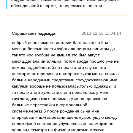
обследований в норме, то переживать не стоит.
Спрашивает
надежда
:
2012-12-16 11:04:14
добрый день.немного истории:9лет назад на 8-м
месяце беременности заболела острым ринитом да
так что нос вообще не дышал.это был август
месяц.делала ингаляции ,потом вроде прошло.уже не
помню подробностей,но после этого случая эти
насморки поторялись и повторялись.как могла лечила
больше народными средствами.сосудосуживающими
каплями вообще не пользовалась.только однажды, и
то после этого хуже стало.они появлялись у меня
круглогодично.как я понимаю у меня произошли
большие перестройки в гормональной
системе.через1,5 после рождения сына мне
оперировали щж(вырезали аденому,ростущую между
долями)моё состояние улучшилось,но насморки не
прошли,несмотря на физио и медкоментозную