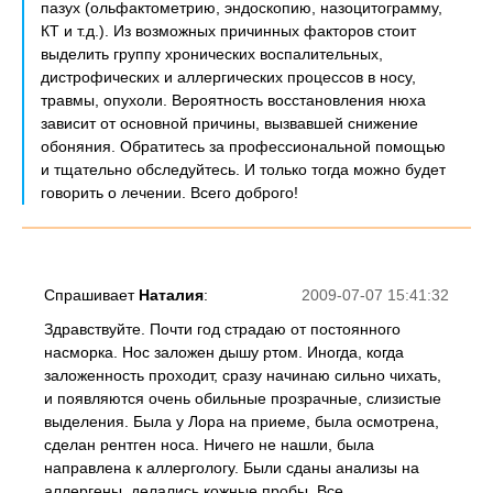
пазух (ольфактометрию, эндоскопию, назоцитограмму,
КТ и т.д.). Из возможных причинных факторов стоит
выделить группу хронических воспалительных,
дистрофических и аллергических процессов в носу,
травмы, опухоли. Вероятность восстановления нюха
зависит от основной причины, вызвавшей снижение
обоняния. Обратитесь за профессиональной помощью
и тщательно обследуйтесь. И только тогда можно будет
говорить о лечении. Всего доброго!
Спрашивает
Наталия
:
2009-07-07 15:41:32
Здравствуйте. Почти год страдаю от постоянного
насморка. Нос заложен дышу ртом. Иногда, когда
заложенность проходит, сразу начинаю сильно чихать,
и появляются очень обильные прозрачные, слизистые
выделения. Была у Лора на приеме, была осмотрена,
сделан рентген носа. Ничего не нашли, была
направлена к аллергологу. Были сданы анализы на
аллергены, делались кожные пробы. Все