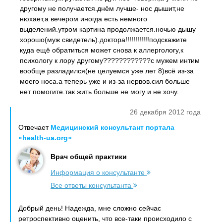
другому не получается.днём лучше- нос дышит,не
нюхает,а вечером иногда есть немного
выделений.утром картина продолжается.ночью дышу
хорошо(муж свидетель).доктора!!!!!!!!!!!!подскажите
куда ещё обратиться может снова к аллергологу,к
психологу к лору другому????????????с мужем интим
вообще разладился(не целуемся уже лет 8)всё из-за
моего носа.а теперь уже и из-за нервов.сил больше
нет помогите.так жить больше не могу и не хочу.
26 декабря 2012 года
Отвечает
Медицинский консультант портала
«health-ua.org»
:
Врач общей практики
Информация о консультанте
Все ответы консультанта
Добрый день! Надежда, мне сложно сейчас
ретроспективно оценить, что все-таки происходило с