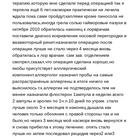
терапию,которую мне сделали перед операцией.так я
терпела ещё 6 лет.насморки практически не лечила
ждала пока сами пройдут,каплями кроме пиносола не
пользовалась,иногда грела солью гайморовые пазухи.в
октябре 2010 обратилась наконец к лорврачам.
поставили диагноз искривление носовой перегородки и
вазамоторный ринит.назначили операцию.после
операции лучше не стало.через 4 месяца вновь
обратилась к лор врачам. сам зав. отделением
смотрел,сказал,что операция сделана хорошо,но
якобы присутствует алллергический
компонент.аллерголог назначил пробы на самые
распрастранёные аллергены.в итоге ничего не
выяснилось т.к.аллергии не подтвердилось.тем не
менее назначили:флостерон 1ампула в неделю.всего
2 ампулы и эролин по 1ч.л.10 дней по утрам. стало
лучше около 3-х месяцев я наконец дышала как
человек только обоняния с правой стороны так и не
было,но через 3 месяца мой насморк вновь вернулся и
я снова прибегла к этому лечению. опять стало
лучше.но затем последовал рецидив через2 или3