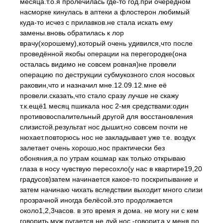
месяца.т.о.я пролечилась где-то год.при очередном
насморке кинулась в аптеки а флостерон любимый
куда-то исчез с прилавков.не стала искать ему
замены.вновь обратилась к лор
врачу(хорошему),который очень удивился,что после
проведённой якобы операции на перегородке(она
осталась видимо не совсем ровная)не провели
операцию по деструкции субмукозного слоя носовых
раковин,что и назначил мне.12.09.12.мне её
провели.сказать,что стало сразу лучше не скажу
т.к.ещё1 месяц пшикала нос 2-мя средствами:один
противовоспалительный другой для восстановления
слизистой.результат нос дышит,но совсем почти не
нюхает.повторюсь нос не закладывает уже т.е. воздух
залетает очень хорошо,нос практически без
обоняния,а по утрам кошмар как только открываю
глаза в носу чувствую пересохло(у нас в квартире19,20
градусов)затем начинается какое-то поскрипывание и
затем начинаю чихать вследствии выходит много слизи
прозрачной иногда белёсой.это продолжается
около1,2,3часов. в это время я дома. не могу ни с кем
говорить.муж ругается не дуй нос -говорит,а у меня по