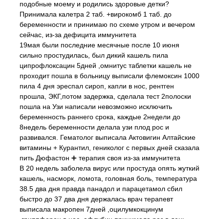
подобные моему и родились здоровые детки?
Принимала калетра 2 таб. +вирокомб 1 таб. до
беременности и принимаю по схеме утром и вечером
сейчас, из-за дефицита иммунитета
19мая были последние месячные после 10 июня
сильно простудилась, был дикий кашель пила
ципрофлоксацин 5дней ,омнитус таблетки кашель не
проходит пошла в больницу выписали флемоксин 1000
пила 4 дня эреспал сироп, капли в нос, рентген
прошла, ЭКГ,потом задержка, сделала тест 2полоски
пошла на Узи написали невозможно исключить
беременность раннего срока, каждые 2недели до
8недель беременности делала узи плод рос и
развивался. Гематолог выписала Актовигин Алтайские
витамины + Курантил, гениколог с первых дней сказала
пить Дюфастон ➕ терапия своя из-за иммунитета
В 20 недель заболела вирус или простуда опять жуткий
кашель, насморк, ломота, головная боль, температура
38.5 два дня правда панадол и парацетамол сбил
быстро до 37 два дня держалась врач терапевт
выписала макропен 7дней ,оцилумкокцинум