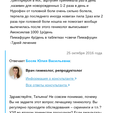
,гриппферон в нос, афлубин принимала раз в день
,називин для новорожденных 1-2 раза в день и
Нурофен от головной боли очень сильно болела,
терпела до последнего иногда новиган пила 1раз или 2
раза при головной боли ношпа не помогает вообще
вылечилась после этого гениколог выписывает
Амоксиклав 1000 1р/день
Пимафуцин 4р/день в таблетках +свечи Пимафуцин
-7дней лечение
25 октября 2016 года
Отвечает
Босяк Юлия Васильевна
:
Врач гинеколог, репродуктолог
Информация о консультанте
Все ответы консультанта
Здравствуйте, Татьяна! Не совсем понимаю, почему
Вы не задаете этот вопрос лечащему гинекологу. Вы
регулярно проходите обследования – скрининги и т.п.?
УЗД во втором триместре проходили? Если результаты