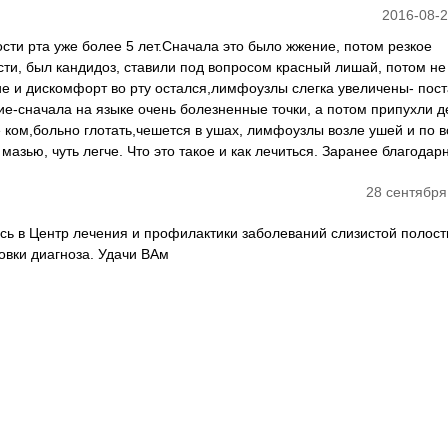
2016-08-2
сти рта уже более 5 лет.Сначала это было жжение, потом резкое
сти, был кандидоз, ставили под вопросом красный лишай, потом не
е и дискомфорт во рту остался,лимфоузлы слегка увеличены- пос
ние-сначала на языке очень болезненные точки, а потом припухли д
ле ком,больно глотать,чешется в ушах, лимфоузлы возле ушей и по 
азью, чуть легче. Что это такое и как лечиться. Заранее благодар
28 сентября
сь в Центр лечения и профилактики заболеваний слизистой полост
овки диагноза. Удачи ВАм