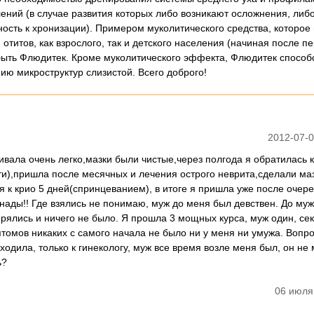
лений (в случае развития которых либо возникают осложнения, либ
ость к хронизации). Примером муколитического средства, которое
 отитов, как взрослого, так и детского населения (начиная после п
быть Флюдитек. Кроме муколитического эффекта, Флюдитек способс
ию микроструктур слизистой. Всего доброго!
2012-07-0
вала очень легко,мазки были чистые,через полгода я обратилась к
ти),пришла после месячных и лечения острого неврита,сделали маз
ся к крио 5 дней(спринцеванием), в итоге я пришла уже после очер
нады!! Где взялись не понимаю, муж до меня был девствен. До муж
рялись и ничего не было. Я прошла 3 мощных курса, муж один, сек
томов никаких с самого начала не было ни у меня ни умужа. Вопро
ходила, только к гинекологу, муж все время возле меня был, он не 
ь?
06 июля