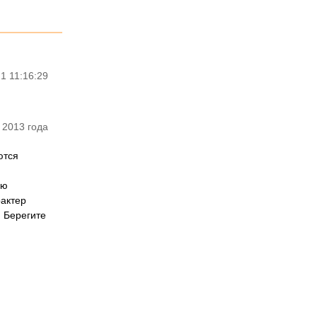
1 11:16:29
 2013 года
ются
ую
рактер
 Берегите