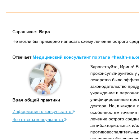
Спрашивает
Вера
:
Не могли бы примерно написать схему лечения острого средн
Отвечает
Медицинский консультант портала «health-ua.o
Здравствуйте, Ирина! Е
проконсультируйтесь у 
лекарство было эффект
законодательство пред
учреждение и персонал
унифицированные прото
Врач общей практики
доктора. Но, в каждом
Информация о консультанте
особенностям течения п
лечение острого средн
Все ответы консультанта
антибактериальных и/и
противовоспалительных
последних обусловлено