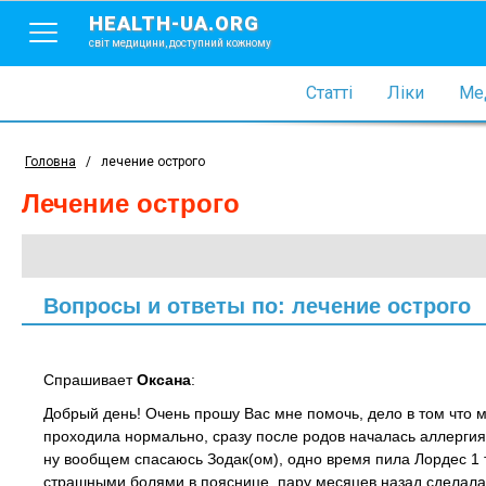
HEALTH-UA.ORG
світ медицини, доступний кожному
Статті
Ліки
Мед
Головна
/
лечение острого
лечение острого
Вопросы и ответы по: лечение острого
Спрашивает
Оксана
:
Добрый день! Очень прошу Вас мне помочь, дело в том что м
проходила нормально, сразу после родов началась аллергия 
ну вообщем спасаюсь Зодак(ом), одно время пила Лордес 1 
страшными болями в пояснице, пару месяцев назад сделала 