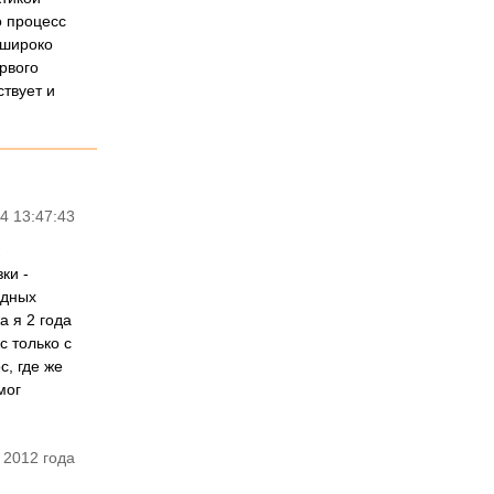
о процесс
 широко
ервого
твует и
4 13:47:43
ки -
едных
а я 2 года
с только с
с, где же
мог
 2012 года