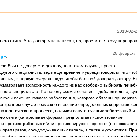
2013-02-2
его отита. А то доктор мне написал, но, простите, я хочу перепр
25 февраля
rg»
:
сли Выи не доверяете доктору, то в таком случае, просто
другого специалиста. ведь еще древние мудрецы говорили, что что
ивным, в первую очередь надо, чтобы больной доверял доктору. 
усматривает возможность каждого из нас свободно выбирать лечеб
ьного специалиста. По поводу схемы лечения – действительно, су
колы лечения каждого заболевания, которого обязаны придержив
 конкретном случае возможно внесение определенных корректив, со
атологического процесса, наличия сопутствующих заболеваний и т.
его отита (катаральная форма) предполагает использование
ли противогрибковых и/или противовирусных средств (по показания
 препаратов, сосудосуживающих капель, а также муколитиков. Пр
 необходимостью дренирования системы среднего уха и профилак