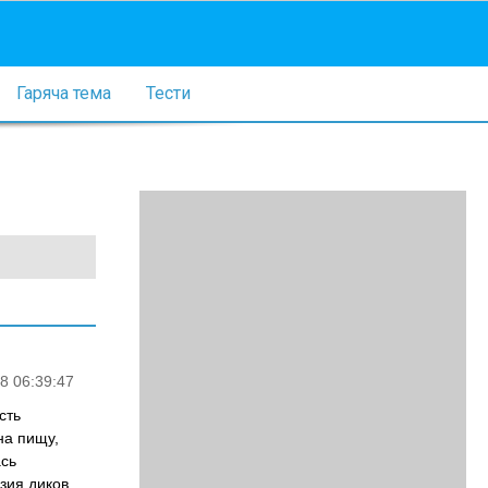
Гаряча тема
Тести
8 06:39:47
сть
на пищу,
ась
зия диков,