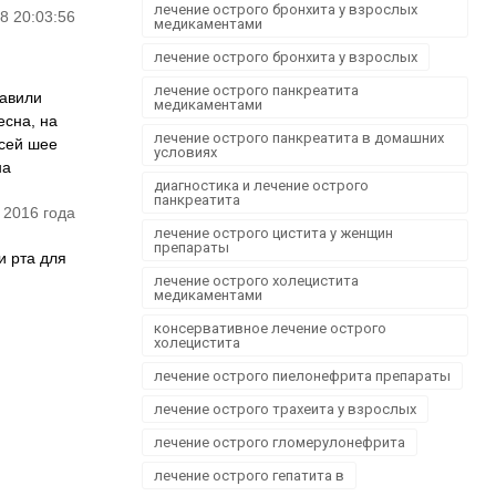
лечение острого бронхита у взрослых
8 20:03:56
медикаментами
лечение острого бронхита у взрослых
лечение острого панкреатита
тавили
медикаментами
есна, на
лечение острого панкреатита в домашних
всей шее
условиях
на
диагностика и лечение острого
панкреатита
 2016 года
лечение острого цистита у женщин
препараты
и рта для
лечение острого холецистита
медикаментами
консервативное лечение острого
холецистита
лечение острого пиелонефрита препараты
лечение острого трахеита у взрослых
лечение острого гломерулонефрита
лечение острого гепатита в