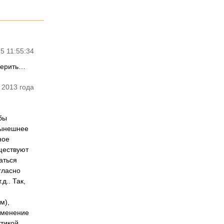
5 11:55:34
оверить…
 2013 года
бы
Нынешнее
ное
ществуют
аться
гласно
д.. Так,
м),
именение
тикой