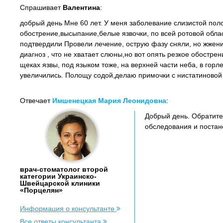
Спрашивает
Валентина
:
добрый день Мне 60 лет. У меня заболевание слизистой поло
обострение,высыпание,белые язвочки, по всей ротовой обла
подтвердили Провели лечение, острую фазу сняли, но жжени
диагноз , что не хватает слюны,но вот опять резкое обостре
щеках язвы, под языком тоже, на верхней части неба, в гор
увеличились. Полощу содой,делаю примочки с нистатиновой м
Отвечает
Имшенецкая Мария Леонидовна
:
Добрый день. Обратите
обследования и постан
врач-стоматолог второй
категории Украинско-
Швейцарской клиники
«Порцелян»
Информация о консультанте
Все ответы консультанта