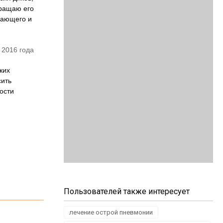
кращаю его
вающего и
 2016 года
ких
сить
ости
Пользователей также интересует
лечение острой пневмонии