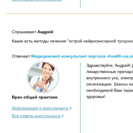
Спрашивает
Андрей
:
Какие есть методы лечения "острой нейросенсорной тугоухос
Отвечает
Медицинский консультант портала «health-ua.o
Здравствуйте, Андрей!
лекарственные препара
внутреннего уха, элек
оксигенацию. Шансы на
необходимой Вам терап
здоровье!
Врач общей практики
Информация о консультанте
Все ответы консультанта