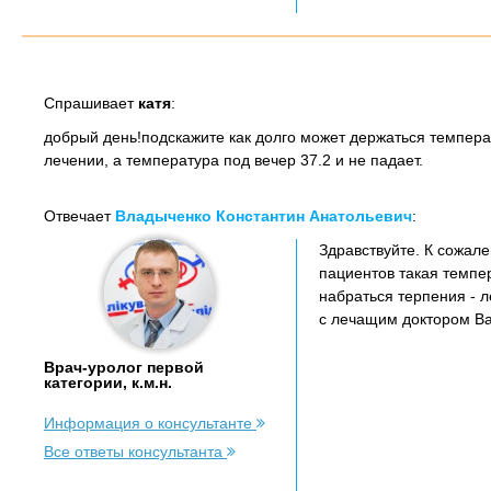
Спрашивает
катя
:
добрый день!подскажите как долго может держаться темпер
лечении, а температура под вечер 37.2 и не падает.
Отвечает
Владыченко Константин Анатольевич
:
Здравствуйте. К сожал
пациентов такая темпе
набраться терпения - 
с лечащим доктором В
Врач-уролог первой
категории, к.м.н.
Информация о консультанте
Все ответы консультанта