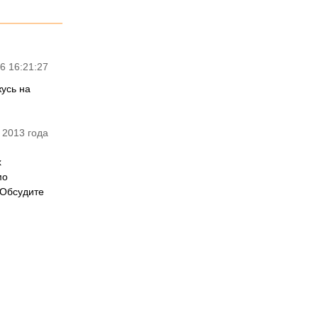
6 16:21:27
усь на
 2013 года
х
мо
 Обсудите