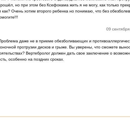
прошёл, но при этом без Ксефокама жить я не могу, как только пре
и как? Очень хотим второго ребенка но понимаю, что без обезболе
могите!!!
09 сентября
 Проблема даже не в приеме обезболивающих и противоаллергичес
оночной протрузии дисков и грыже. Вы уверены, что сможете выно
тоятельствах? Вертебролог должен дать свое заключение о возможн
ть, особенно на поздних сроках.