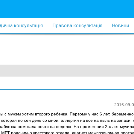
ична консультація
Правова консультація
Новини
2016-09-0
ы с мужем хотим второго ребенка. Первому у нас 6 лет, беременно
которая по сей день со мной, аллергия на все на пыль на запахи, 
таблетка помогала почти на неделю. На протяжении 2-х лет мучил
МРТ пояснично крестового отдела, диагноз межпозоночная протру