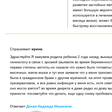
развития застойных яв
имеет большую вероятн
используется в лечении
месяца жизни), может 
быстрому восстановлен
Спрашивает
ирина
:
Здраствуйте.Я замужем,родила ребенка 2 года назад, вынаши
гинекологу в связи с эрозией (выявили во время беременнос
первая степень чистоты,но сказали что нужно было готовить
месячных, взяли мазок и тут мне заявили что у меня трихомо
была в гражданском браке с другим мужчиной, на иппп прове
презервативом, и все равно инфекция у меня есть, хотя симп
оно могло взятся? во время декрета я даже редко из дому вы
принести. посоветуйте что делать, еще одну схему пробоват
Отвечает
Дикая Надежда Ивановна
: