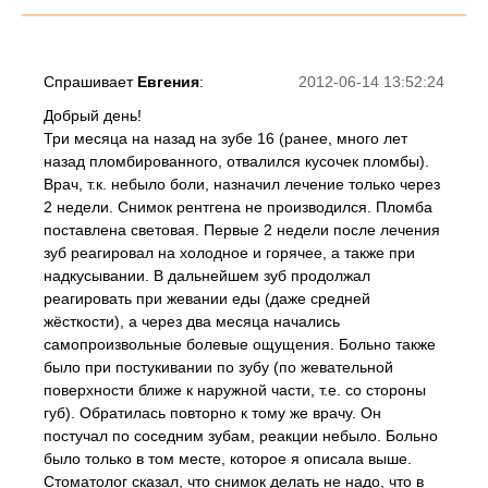
Спрашивает
Евгения
:
2012-06-14 13:52:24
Добрый день!
Три месяца на назад на зубе 16 (ранее, много лет
назад пломбированного, отвалился кусочек пломбы).
Врач, т.к. небыло боли, назначил лечение только через
2 недели. Снимок рентгена не производился. Пломба
поставлена световая. Первые 2 недели после лечения
зуб реагировал на холодное и горячее, а также при
надкусывании. В дальнейшем зуб продолжал
реагировать при жевании еды (даже средней
жёсткости), а через два месяца начались
самопроизвольные болевые ощущения. Больно также
было при постукивании по зубу (по жевательной
поверхности ближе к наружной части, т.е. со стороны
губ). Обратилась повторно к тому же врачу. Он
постучал по соседним зубам, реакции небыло. Больно
было только в том месте, которое я описала выше.
Стоматолог сказал, что снимок делать не надо, что в