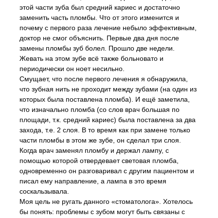
этой части зуба был средний кариес и достаточно
заменить часть пломбы. Что от этого изменится и
почему с первого раза лечение небыло эффективным,
доктор не смог объяснить. Первые два дня после
замены пломбы зуб болел. Прошло две недели.
Жевать на этом зубе всё также больновато и
периодически он ноет несильно.
Смущает, что после первого лечения я обнаружила,
что зубная нить не проходит между зубами (на один из
которых была поставлена пломба). И ещё заметила,
что изначально пломба (со слов врач большая по
площади, т.к. средний кариес) была поставлена за два
захода, т.е. 2 слоя. В то время как при замене только
части пломбы в этом же зубе, он сделал три слоя.
Когда врач заменял пломбу и держал лампу, с
помощью которой отвердевает световая пломба,
одновременно он разговаривал с другим пациентом и
писал ему направление, а лампа в это время
соскальзывала.
Моя цель не ругать данного «стоматолога». Хотелось
бы понять: проблемы с зубом могут быть связаны с