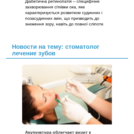
Діабетична ретинопатія – специфічне
захворювання сітківки ока, яке
характеризується розвитком судинних і
позасудинних змін, що призводить до
зниження зору, навіть до повної сліпоти.
Новости на тему: стоматолог
лечение зубов
Акупунктура облегчает визит к