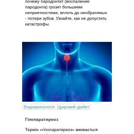
почему пародонтит (воспаление
пародонта) грозит большими
неприятностями, вплоть до необратимых
- потери зубов. Узнайте, как не допустить
катастрофы.
Ендокринологія. Цукровий діабет
Гіпопаратиреоз
Термін «гіпопаратиреоз» вживається