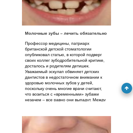
Молочные зубы – лечить обязательно
Профессор медицины, патриарх
британской детской стоматологии
опубликовал статью, в которой подверг
своих коллег зубодробительной критике,
досталось и родителям детишек.
Уважаемый эскулап обвиняет детских
дантистов в недостаточном внимании к
здоровью молочных зубов у детей,
поскольку очень многие врачи считают,
что возиться с «временными» зубами
незачем – все равно они выпадут. Между
тем, такое пренебрежение чревато
хронической болью, распространением
инфекции в опасной близости от
головного мозга и даже заражением
крови.