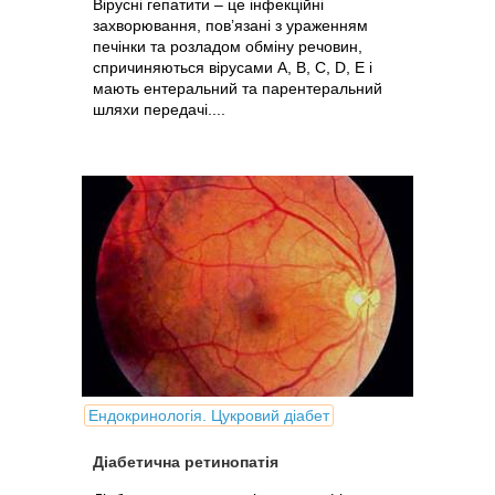
Вірусні гепатити – це інфекційні
захворювання, пов’язані з ураженням
печінки та розладом обміну речовин,
спричиняються вірусами А, В, С, D, E і
мають ентеральний та парентеральний
шляхи передачі....
Ендокринологія. Цукровий діабет
Діабетична ретинопатія