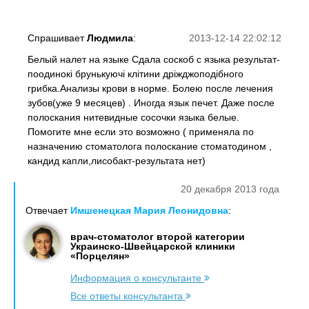
Спрашивает
Людмила
:
2013-12-14 22:02:12
Белый налет на языке Сдала соскоб с языка результат-
поодинокі брунькуючі клітини дріжджоподібного
грибка.Анализы крови в норме. Болею после лечения
зубов(уже 9 месяцев) . Иногда язык печет. Даже после
полоскания нитевидные сосочки языка белые.
Помогите мне если это возможно ( применяла по
назначению стоматолога полоскание стоматодином ,
кандид капли,лисобакт-результата нет)
20 декабря 2013 года
Отвечает
Имшенецкая Мария Леонидовна
:
врач-стоматолог второй категории
Украинско-Швейцарской клиники
«Порцелян»
Информация о консультанте
Все ответы консультанта