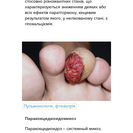
стосовно різноманітних станів, що
характеризуються зниженням деяких або
всіх ефектів паратгормону, кінцевим
результатом якого, у нелікованому стані, є
гіпокальціємія.
Пульмонологія, фтизіатрія
Паракокцидиоидомикоз
Паракокцидиоидоз – системный микоз,