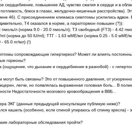
ое сердцебиение, повышение АД, чувство сжатия в сердце и в обла
отливость, блеск в глазах, желудочно-кишечные расстройства). Эт
мне 46). С присоединением климакса симптомы усилились вдвое. В
ивительно, Т4 оказался в норме, а паратгормон повышен (?)):
 пмоль/л (норма 9.0 - 20.0 пмоль/л); Т3 свободный (FT3) - 4.42 пм
U/ml (норма до 50 lU/ml); ТТГ - 1.63 мМЕ/мл (норма 0.25 - 5.0 мМЕ/м
- 65.0 пг/мл) (!)
имптомы сопровождающие гипертиреоз? Может ли влиять постоянн
дные гормоны?
ха (ощущение, что дыхание и сердцебиение в разнобой) - с гиперто
м могут быть связаны? Это от повышенного давления, от ускоренно
церин, легче, но появлялась выраженная головная боль... В поли
вности Недостаточности мозгового кровообращения в ВВБ...
ера ЭКГ (данные предыдущей консультации публикую ниже)?
ился кашель (особенно, если спиной упираюсь об спинку кресла) - 
акие лабораторные обследования пройти?