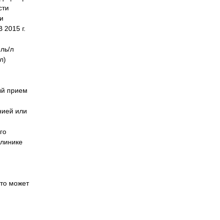
сти
и
 2015 г.
оль/л
л)
ый прием
нией или
го
клинике
это может