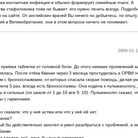
ьма контактная инфекция и обычно формирует семейные очаги. А
ва стафилококка тоже не бывает: его нужно лечить всегда. Подроб
 на сайте. От английских врачей Вы ничего но добьетесь: по опыту
й в Великобритании, они в этом вопросе ничего не понимают.
2009-01-1
приёма таблетки от головной боли. До этого никаких проявлений 
влялась. После отёка Квинке через 3 месяца простудилась и ОРВИ 
ом с бронхоспазмами, от которых спасала скорая помощь, делая ук
лела 5 раз, всегда есть бронхоспазмы. Она ходила к пульманологу,
и сильные (по шкале от 1 до 10 все 9, 10). Пульманолог сказал, чт
ы с гармонами.
 сказали, что у неё астма или что у неё её нет.
винке?
ый бы действительно захотел и умел разобраться с проблемой, а н
Киеве.
ва сделать всё, лишь бы она выздоровела.