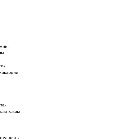
мин.
ым
ок,
ахикардии
та-
знаю каким
итудность