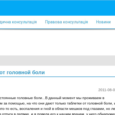
ична консультація
Правова консультація
Новини
от головной боли
2011-08-0
остоянные головные боли...В данный момент мы проживаем в
 за помощью, на что они дают только таблетки от головной боли, 
что-то есть, воспаления и гной в области мешков под глазами, но ле
 в отпуск в латвию, и я повела его к нашим врачам, у него обнаружи