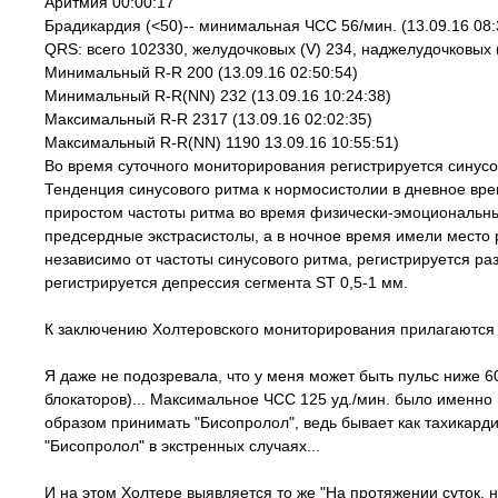
Аритмия 00:00:17
Брадикардия (<50)-- минимальная ЧСС 56/мин. (13.09.16 08:
QRS: всего 102330, желудочковых (V) 234, наджелудочковых (
Минимальный R-R 200 (13.09.16 02:50:54)
Минимальный R-R(NN) 232 (13.09.16 10:24:38)
Максимальный R-R 2317 (13.09.16 02:02:35)
Максимальный R-R(NN) 1190 13.09.16 10:55:51)
Во время суточного мониторирования регистрируется синусовы
Тенденция синусового ритма к нормосистолии в дневное вр
приростом частоты ритма во время физически-эмоциональны
предсердные экстрасистолы, а в ночное время имели место 
независимо от частоты синусового ритма, регистрируется р
регистрируется депрессия сегмента ST 0,5-1 мм.
К заключению Холтеровского мониторирования прилагаются 
Я даже не подозревала, что у меня может быть пульс ниже 6
блокаторов)... Максимальное ЧСС 125 уд./мин. было именно 
образом принимать "Бисопролол", ведь бывает как тахикарди
"Бисопролол" в экстренных случаях...
И на этом Холтере выявляется то же "На протяжении суток, 