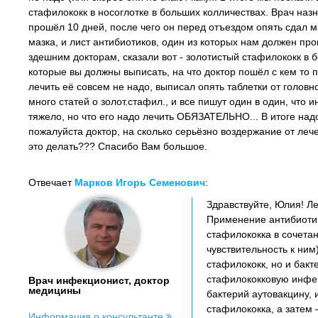
стафилококк в носоглотке в больших колличествах. Врач назн
прошёл 10 дней, после чего он перед отъездом опять сдал м
мазка, и лист антибиотиков, один из которых нам должен про
здешним докторам, сказали вот - золотистый стафилококк в б
которые вы должны выписать, на что доктор пошёл с кем то п
лечить её совсем не надо, выписал опять таблетки от головн
много статей о золот.стафил., и все пишут один в один, что
тяжело, но что его надо лечить ОБЯЗАТЕЛЬНО... В итоге надо
пожалуйста доктор, на сколько серьёзно воздержание от лече
это делать??? Спасибо Вам большое.
Отвечает
Марков Игорь Семенович
:
Здравствуйте, Юлия! Л
Применение антибиотик
стафилококка в сочета
чувствительность к ним
стафилококк, но и бак
стафилококковую инфекц
Врач инфекционист, доктор
медицины
бактерий аутовакцину,
стафилококка, а затем 
Информация о консультанте