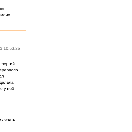
нее
 моих
3 10:53:25
аллергий
перерасло
ол
 делала
о у неё
е лечить