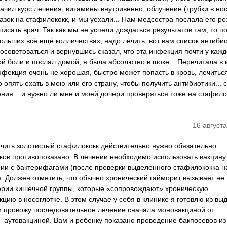
ачил курс лечения, витамины внутривенно, облучение (трубки в нос
азок на стафилококк, и мы уехали... Нам медсестра послала его ре
писать врач. Так как мы не успели дождаться результатов там, то п
ольших всё ещё колличествах, надо лечить, вот вам список антибио
осоветоваться и вернувшись сказал, что эта инфекция почти у кажд
ой боли и послал домой, я была абсолютно в шоке... Перечитала в
 инфекция очень не хорошая, быстро может попасть в кровь, лечитьс
 опять ехать в мою или его страну, чтобы получить антибиотики... 
ния... и нужно ли мне и моей дочери проверяться тоже на стафилок
16 августа
ечить золотистый стафилококк действительно нужно обязательно.
ов противопоказано. В лечении необходимо использовать вакцину
нии с бактерифагами (после проверки выделенного стафилококка н
). Должен отметить, что обычно хронический гайморит вызывает не 
терии кишечной группы, которые «сопровождают» хроническую
ию в носоглотке. В этом случае у себя в клинике я готовлю из в
 и провожу последовательное лечение сначала моновакциной от
– аутовакциной. Вам и ребенку показано проведение бакпосевов из