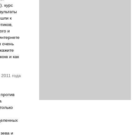
). курс
зультаты
ошли к
тиков,
ого и
 интернете
я очень
скажите
окк и как
 2011 года
 против
а
только
ыделенных
 зева и