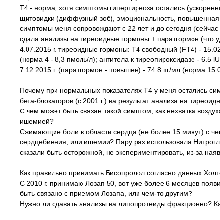
Т4 - норма, хотя симптомы гипертиреоза остались (ускоренн
щитовидки (диффузный зоб), эмоциональность, повышенная п
симптомы меня сопровождают с 22 лет и до сегодня (сейчас 
сдала анализы на тиреоидные гормоны + паратгормон (что уд
4.07.2015 г. тиреоидные гормоны: Т4 свободный (FT4) - 15.02
(норма 4 - 8,3 пмоль/л); антитела к тиреопироксидазе - 6.5 l
7.12.2015 г. (паратгормон - повышен) - 74.8 пг/мл (норма 15.0 
Почему при нормальных показателях Т4 у меня остались с
бета-блокаторов (с 2001 г.) на результат анализа на тиреои
С чем может быть связан такой симптом, как нехватка возду
ишемией?
Сжимающие боли в области сердца (не более 15 минут) с че
сердцебиения, или ишемии? Пару раз использовала Нитрогли
сказали быть осторожной, не экспериментировать, из-за ная
Как правильно принимать Бисопролол согласно данных Холт
С 2010 г. принимаю Лозап 50, вот уже более 6 месяцев появ
быть связано с приемом Лозапа, или чем-то другим?
Нужно ли сдавать анализы на липопротеиды фракционно? К