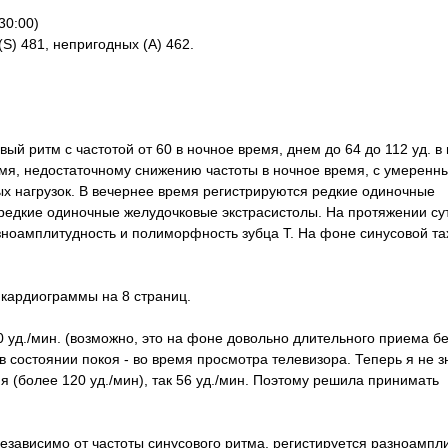
30:00)
S) 481, непригодных (A) 462.
й ритм с частотой от 60 в ночное время, днем до 64 до 112 уд. в 
емя, недостаточному снижению частоты в ночное время, с умеренн
х нагрузок. В вечернее время регистрируются редкие одиночные
редкие одиночные желудочковые экстрасистолы. На протяжении сут
азноамплитудность и полиморфность зубца Т. На фоне синусовой т
кардиограммы на 8 страниц.
0 уд./мин. (возможно, это на фоне довольно длительного приема бе
в состоянии покоя - во время просмотра телевизора. Теперь я не 
я (более 120 уд./мин), так 56 уд./мин. Поэтому решила принимать
независимо от частоты синусового ритма, регистируется разноампл