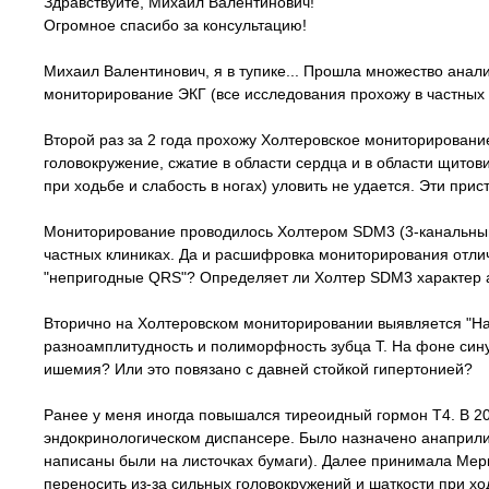
Здравствуйте, Михаил Валентинович!
Огромное спасибо за консультацию!
Михаил Валентинович, я в тупике... Прошла множество ана
мониторирование ЭКГ (все исследования прохожу в частных кл
Второй раз за 2 года прохожу Холтеровское мониторировани
головокружение, сжатие в области сердца и в области щитови
при ходьбе и слабость в ногах) уловить не удается. Эти при
Мониторирование проводилось Холтером SDM3 (3-канальный, 
частных клиниках. Да и расшифровка мониторирования отлич
"непригодные QRS"? Определяет ли Холтер SDM3 характер
Вторично на Холтеровском мониторировании выявляется "На 
разноамплитудность и полиморфность зубца Т. На фоне сину
ишемия? Или это повязано с давней стойкой гипертонией?
Ранее у меня иногда повышался тиреоидный гормон Т4. В 2004
эндокринологическом диспансере. Было назначено анаприлин 
написаны были на листочках бумаги). Далее принимала Мер
переносить из-за сильных головокружений и шаткости при ход