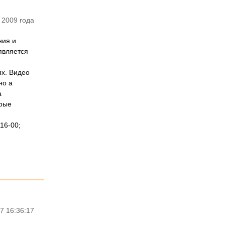
 2009 года
ния и
является
х. Видео
но а
а
крые
16-00;
7 16:36:17