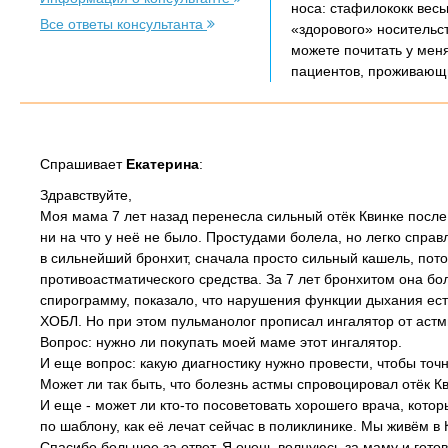
носа: стафилококк вес
Все ответы консультанта
«здорового» носительст
можете почитать у меня
пациентов, проживающи
Спрашивает
Екатерина
:
Здравствуйте,
Моя мама 7 лет назад перенесла сильный отёк Квинке после 
ни на что у неё не было. Простудами болела, но легко спра
в сильнейший бронхит, сначала просто сильный кашель, пот
противоастматического средства. За 7 лет бронхитом она бо
спирограмму, показало, что нарушения функции дыхания есть 
ХОБЛ. Но при этом пульманолог прописал ингалятор от астм
Вопрос: нужно ли покупать моей маме этот ингалятор.
И еще вопрос: какую диагностику нужно провести, чтобы точно
Может ли так быть, что болезнь астмы спровоцировал отёк К
И еще - может ли кто-то посоветовать хорошего врача, котор
по шаблону, как её лечат сейчас в поликлинике. Мы живём в 
Спасибо большое за ответ. Я очень волнуюсь за маму и гото