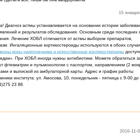
15 января
на! Диагноз астмы устанавливается на основании истории заболева
оявлений и результатов обследования. Основным среди последних 
ния. Лечение ХОБЛ отличается от астмы выбором препаратов,
зм. Ингаляционные кортикостероиды используются в обоих случая
моны коры надпочечника и искусственные кортикостероиды
доступ
дии». При ХОБЛ иногда нужны антибиотики. Можете обратиться з
тут фтизиатрии и пульмонологии с паспортом, направлением (2 мо
мами и выпиской из амбулаторной карты. Адрес и график работы
иники института: ул. Амосова, 10, понедельник - пятница с 9-00 до 
4)275 23 88.
2016-11-0