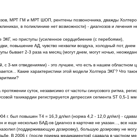
лизов, МРТ ГМ и МРТ ШОП, рентгены позвоночника, дважды Холтеро
иниках, в поликлинике нет возможности) - диагнозов и лечения нет
е ЭКГ, но приступы (усиленное сердцебиение (с перебоями),
дки, повышение АД, чувство нехватки воздуха, холодный пот, днем 
ступы бывает 2-3 раза на месяц (могут днем, могут ночью, неожидан
с 3-мя отведениями) - это лучшее, что есть в нашем областном ц
ается... Какие характеристики этой модели Холтера ЭКГ? Что тако
 аритмии?
протяжении суток, независимо от частоты синусового ритма, реги
совой тахикардии регистрируется депрессия сегмента ST 0,5-1 мм.
 г. был повышен Т4 = 16,3 дл/мл (норма 4,2 - 12,0 дл/мл) - сдава
и еще несколько БАД-ов (диагноз в карточке не указан..., все наз
казолил (поддерживающую дозировку), большую дозировку не могу
ьбе. В 2006 г. (после приема медикаментов) сдавала в частном ме