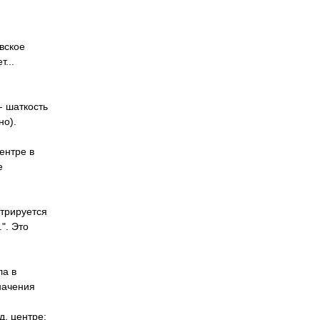
вское
...
- шаткость
но).
ентре в
е
стрируется
". Это
ла в
начения
д. центре: