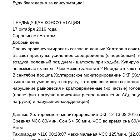
Буду благодарна за консультацию!
ПРЕДЫДУЩАЯ КОНСУЛЬТАЦИЯ:
17 октября 2016 года
Спрашивает Наталья:
Добрый день!
Прошу проконсультировать согласно данных Холтера в соче
Бывают приступы: усиленное сердцебиение (с перебоями), г
воздуха, холодный пот, днем - шаткость при ходьбе. Купирую
он вызывает кашель. Чем можно заменить? Иногда отекают г
В сентябре прошла Холтеровское мониторирование ЭКГ (Хол
выполняла умеренную нагрузку, которую возможно выполнит
нарушение равновесия и кратковременные (но частые) голов
(после физ. нагрузки происходит резкое повышение АД), ощу
нагрузки) и нарушение координации).
Данные Холтеровского мониторирования ЭКГ 12-13.09.2016 г
Средняя ЧСС 80/мин. Сон 6 ч.50 мин. ЧСС во время сна 69/м
Ритм:
Тахикардия >110 00:28:07 максимальная ЧСС 125/мин. (12.09