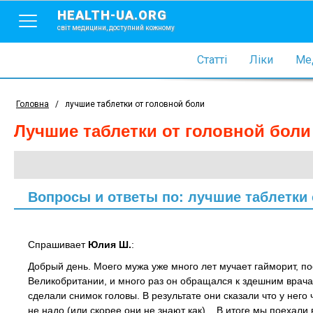
HEALTH-UA.ORG
світ медицини, доступний кожному
Статті
Ліки
Мед
Головна
/
лучшие таблетки от головной боли
лучшие таблетки от головной боли
Вопросы и ответы по: лучшие таблетки 
Спрашивает
Юлия Ш.
:
Добрый день. Моего мужа уже много лет мучает гайморит, п
Великобритании, и много раз он обращался к здешним врачам
сделали снимок головы. В результате они сказали что у него 
не надо (или скорее они не знают как)... В итоге мы поехали