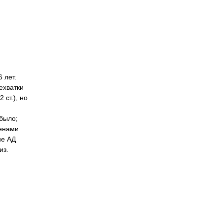
 лет.
ехватки
 ст.), но
было;
менами
ие АД
из.