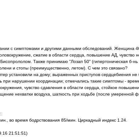
тании с симптомами и другими данными обследований. Женщина 46
оловокружение, сжатие в области сердца, повышение АД, чувство н
 Бисопрололом. Также принимаю "Лозап 50" (гипертоническая б-нь 2
олени и стопы (преимущественно, летом). С чем это связано?
тер установили на дому; выраженных приступов сердцебиения не 
ь при нарушении координации; отмечались такие симптомы - вре
окружения, чувство сдавления в области сердца, стойкое повышен
щение нехватки воздуха, шаткость при ходьбе (после умеренной ф
.:
ин., во время бодрствования 85/мин. Циркадный индекс 1.24.
.16 21:51:51)