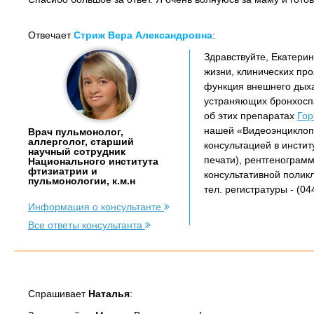
Отвечает
Стриж Вера Александровна
:
Здравствуйте, Екатери
жизни, клинических пр
функция внешнего дыха
устраняющих бронхоспа
об этих препаратах
Гор
нашей «Видеоэнциклопе
Врач пульмонолог,
аллерголог, старший
консультацией в инсти
научный сотрудник
печати), рентгенограм
Национального института
фтизиатрии и
консультативной поликл
пульмонологии, к.м.н
тел. регистратуры - (04
Информация о консультанте
Все ответы консультанта
Спрашивает
Наталья
: