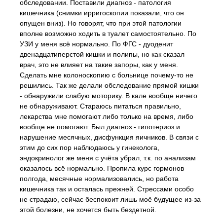
обследовании. Поставили диагноз - патология
кишечника (снимки ирригоскопии показали, что он
опущен вниз). Но говорят, что при этой патологии
вполне возможно ходить в туалет самостоятельно. По
УЗИ у меня всё нормально. По ФГС - дуоденит
двенадцатиперстой кишки и полипы, но как сказал
врач, это не влияет на такие запоры, как у меня.
Сделать мне колоноскопию с больнице почему-то не
решились. Так же делали обследование прямой кишки
- обнаружили слабую моторику. В кале вообще ничего
не обнаруживают. Стараюсь питаться правильно,
лекарства мне помогают либо только на время, либо
вообще не помогают. Был диагноз - гипотериоз и
нарушение месячных, дисфункция яичников. В связи с
этим до сих пор наблюдаюсь у гинеколога,
эндокринолог же меня с учёта убрал, т.к. по анализам
оказалось всё нормально. Пропила курс гормонов
полгода, месячные нормализовались, но работа
кишечника так и осталась прежней. Стрессами особо
не страдаю, сейчас беспокоит лишь моё будущее из-за
этой болезни, не хочется быть бездетной.