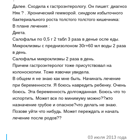
Далее. Сходила к гастроэнтерологу. Он пишет: диагноз
Няк ? . Хронический гемморой. синдром избыточного
бактериального роста толстого толстого кишечника:
В плане лечения :
Диета.
Салофальк по 0,5 г 2 табл 3 раза в денье осле еды.
Микроклизмы с преднизолоном 30г+60 мл воды 2 раза
в день.
Салофальк микроклизмы 2 раза в день.
Причем гастроэнтеролог тоже присутствовал на
колоноскопии. Тоже язвочки увидела.
В общем я не знаю как мне быть. Начинать лечение
при беременности. Я боюсь навредить ребенку. Очень
боюсь. Эта беременность долгожданная. Боюсь что то
испортить. Может все по минимуму можно??жто
назначение грубое и опасное?что делать не знаю.
Позове уйти что нибудь. Может переждать и начать
лечение после родов??
03 июля 2013 года