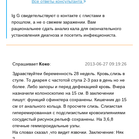
Все ответы консультанта
Ig G свидетельствуют о контакте с глистами в
прошлом, а не о свежем заражении. Вам
рациональнее сдать анализ кала для окончательного
установления диагноза и посетить инфекциониста.
Спрашивает
Коко
:
2013-06-27 09:19:26
Здравствуйтеи беременность 28 недель. Кровь,слизь в
стуле. То диарея с частотой стула 2-3 раз в день но не
более. Либо запоры и перед дефекацией кровь. Вчера
назначили колоноскопию на 15 см. В заключении
пишут: функций сфинктера сохранены. Кишечник до 15
см от анального кольца. В просчете слизь. Слизистая
гиперемированная с подслизистыми кровоизлияниями
сосудистый рисунок,рельеф сохранены. На 3,6,8
отечные геммороидальные узлы.
На словах сказал ,что видит язвочки. Заключение: Няк
?