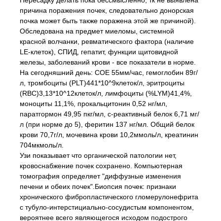
Пересадку делать пока бессмысленно, тк не выявлена
причина поражения почек, следовательно донорская
почка может быть также поражена этой же причиной).
Обследована на предмет миеломы, системной
красной волчанки, ревматического фактора (наличие
LE-клеток), СПИД, гепатит, функции щитовидной
железы, заболеваний крови - все показатели в норме.
На сегодняшний день: СОЕ 55мм/час, гемоглобин 89г/
л, тромбоциты (PLT)441*10^9клеток/л, эритроциты
(RBC)3,13*10^12клеток/л, лимфоциты (%LYM)41,4%,
моноциты 11,1%, прокальцитонин 0,52 нг/мл,
паратгормон 49,95 пкг/мл, с-реактивный белок 6,71 мг/
л (при норме до 5), феритин 137 нг/мл. Общий белок
крови 70,7г/л, мочевина крови 10,2ммоль/л, креатинин
704мкмоль/л.
Узи показывает что органической патологии нет,
кровоснабжение почек сохранено. Компьютерная
томография определяет "диффузные изменения
печени и обеих почек".Биопсия почек: признаки
хронического фибропластического гломерулонефрита
с тубуло-интерстициально-сосудистым компонентом,
вероятнее всего являющегося исходом подострого