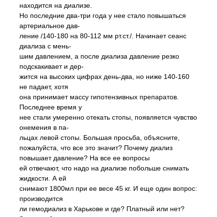
находится на диализе.
Но последние два-три года у нее стало повышаться
артериальное дав-
ление /140-180 на 80-112 мм рт.ст./. Начинает сеанс
диализа с мень-
шим давлением, а после диализа давление резко
подскакивает и дер-
жится на высоких цифрах день-два, но ниже 140-160
не падает, хотя
она принимает массу гипотензивных препаратов.
Последнее время у
нее стали умеренно отекать стопы, появляется чувство
онемения в па-
льцах левой стопы. Большая просьба, объясните,
пожалуйста, что все это значит? Почему диализ
повышает давление? На все ее вопросы
ей отвечают, что надо на диализе побольше снимать
жидкости. А ей
снимают 1800мл при ее весе 45 кг. И еще один вопрос:
производится
ли гемодиализ в Харькове и где? Платный или нет?