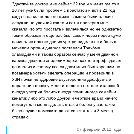
Здаствуйте доктор мне сейчас 22 год и у меня где то в
18 лет уже были проблем с прастатои и вот в 21 год
когда я начил полового жизнь самнои были плохие
девушки не удачний как то и вот я проверил мне
сказали что это простата и вилечилься но не одикватно
таким образом я еще рас был секс и через недео цуже
начиналис плохие дни из уретри виделялос и боль в
мочевом органи диагноз поставили Трахо́ма
хламидиями и таким образом сейчас у меня дваинои
варикоз дваинои эпидидимоорхит как то я кроф здавал
на анализ и сперму все ок дажи моча был хорошим но
позавчера хотели зделать операцию и проверили в
УЗИ почки не здоровие двусторонние диффузные
поражения почек у меня и тошнота нет опетита озноб
иногда уретрия болить иногда почки иногда семейни
канатик либо это либо другои и чертвие врачи нечего
немогут для меня зделать я так и болею у вас такои
было случие поможите дават совет я так и 3 месяц
страдаю
07 февраля 2012 года