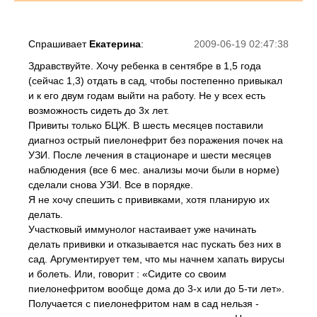
Спрашивает
Екатерина
:
2009-06-19 02:47:38
Здравствуйте. Хочу ребенка в сентябре в 1,5 года
(сейчас 1,3) отдать в сад, чтобы постепенно привыкал
и к его двум годам выйти на работу. Не у всех есть
возможность сидеть до 3х лет.
Привиты только БЦЖ. В шесть месяцев поставили
диагноз острый пиелонефрит без поражения почек на
УЗИ. После лечения в стационаре и шести месяцев
наблюдения (все 6 мес. анализы мочи были в норме)
сделали снова УЗИ. Все в порядке.
Я не хочу спешить с прививками, хотя планирую их
делать.
Участковый иммунолог настаивает уже начинать
делать прививки и отказывается нас пускать без них в
сад. Аргументирует тем, что мы начнем хапать вирусы
и болеть. Или, говорит : «Сидите со своим
пиелонефритом вообще дома до 3-х или до 5-ти лет».
Получается с пиелонефритом нам в сад нельзя -