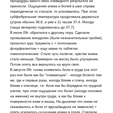
процедуры какого-либо очевидного результата не
принесли. Ощущение комка и болей в шее справа
периодически то стихали, то усиливались. При этом
субфебрильная температура продолжала держаться
(утром обычно 36,6, а уже к 11 часам 37,4. Иногда
(чаще вечером) поднималась до 37,7).
В июне 09г. обратился к другому лору. Сделали
промывание миндалин (были незначительные пробки),
проколол курс траумель с + полоскание
флорфилиптом + еще какие-то таблетки
гомеопатические. Стало чуть полегче, чувство комка
стало меньше. Примерно на месяц было улучшение.
Потом опять все вернулось на круги своя.
В августе 09г. снова появились боли в груди (на этот
раз они были как бы "плавающие" - иногда болело там
же, где и первые разы, иногда ближе к плечу, иногда
ближе к ключице, т.е. боли как бы блуждали по грудной
клетке, при этом ощущение что болит (иногда похожее
на жжение) не внутри груди, а как бы ближе к
повержности кожи и мышц. На дыхании это никак не
сказывалось и боли от вдоха/выдоха не зависели) +
опять усилилось ощущение комка в горле. Сделали