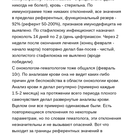
никогда не болел), кровь - стерильна. По
иммунограмме тоже никаких отклонений, все значения
в пределах референтных, функциональный резерв -
92% (рефернт 50-200%), признаков имунодефицита не
выявлено. По стафилококу инфекционист назначил
проколоть 14 дней по 2 р./день цефтриаксон. Через 2
недели после окончания лечения (конец февраля -
начало марта) повторвно делал бак-посев - чистый,
золотистого стафилокока не выялено (вроде
победили).
С онокологом-гематологом тоже общался (февраль
10г). По анализам крови она не видит каких-либо
причин для беспокойства в области онокологии крови.
Анализ крови я делал регулярно (примерно каждые
1.5-2 месяца) на протяжении всего периода плохого
самочувствия делал развернутые анализы крови.
Вцелом они все примерно одинаковые были. Есть
повторяющиеся отклонения по некоторым
параметрам, но по словам гематолога, эти отклонения
незначительны и не вызывают опасений. Вот что
выходит за границы референтных значений в