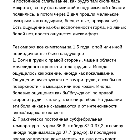
и постоянное сглатывание, как будто там скопилась
мокрота), во рту (на слизистой в подъязычной области
появились, а потом через 2 дня прошли маленькие
пузырьки как волдырики, бесцветные, прозрачные).
Есть ощущение как-бы восполенности горла, но явных
болей нет, просто ощущется дискомфорт.
Резюмируя все симптомы за 1,5 года, с той или иной
периодичностью было следующее:
1. Боли в груди с правой стороны, чаще в области
мочевидного отростка и тела грудины. Иногда
ощущалось как жжение, иногда как покалывание.
Ощущения чувствуются не внутри груди, а как бы на
поверхности - в мышцах или под кожей. Иногда
болевые ощущения как бы"блуждают" по правой
стороне груди - к плечу, к ключице, вбок. На дыхании
эти боли никак не сказываются и от интенсивности
вдоха/выдоха не зависят.
2. Практически постоянная субфебрильная
темпаратура - утром 36.6, к обеду 37,0-37,2, к вечеру
иногда поднималась до 37,7 (редко). В последнее
время уж престал даже мерять, т.к. она есть почти