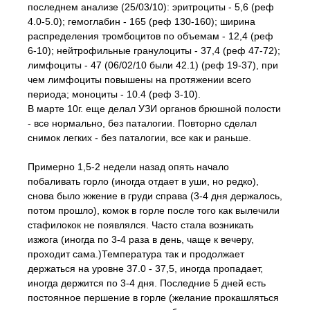
последнем анализе (25/03/10): эритроциты - 5,6 (реф
4.0-5.0); гемоглабин - 165 (реф 130-160); ширина
распределения тромбоцитов по объемам - 12,4 (реф
6-10); нейтрофильные гранулоциты - 37,4 (реф 47-72);
лимфоциты - 47 (06/02/10 были 42.1) (реф 19-37), при
чем лимфоциты повышены на протяжении всего
периода; моноциты - 10.4 (реф 3-10).
В марте 10г. еще делал УЗИ органов брюшной полости
- все нормально, без паталогии. Повторно сделал
снимок легких - без паталогии, все как и раньше.
Примерно 1,5-2 недели назад опять начало
побаливать горло (иногда отдает в уши, но редко),
снова было жжение в груди справа (3-4 дня держалось,
потом прошло), комок в горле после того как вылечили
стафилокок не появлялся. Часто стала возникать
изжога (иногда по 3-4 раза в день, чаще к вечеру,
проходит сама.)Температура так и продолжает
держаться на уровне 37.0 - 37,5, иногда пропадает,
иногда держится по 3-4 дня. Последние 5 дней есть
постоянное першение в горле (желание прокашляться