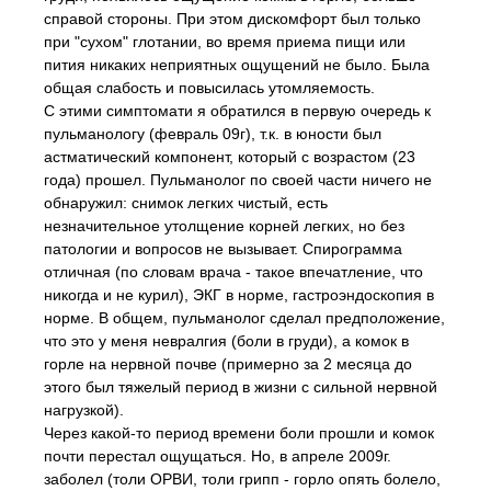
справой стороны. При этом дискомфорт был только
при "сухом" глотании, во время приема пищи или
пития никаких неприятных ощущений не было. Была
общая слабость и повысилась утомляемость.
С этими симптомати я обратился в первую очередь к
пульманологу (февраль 09г), т.к. в юности был
астматический компонент, который с возрастом (23
года) прошел. Пульманолог по своей части ничего не
обнаружил: снимок легких чистый, есть
незначительное утолщение корней легких, но без
патологии и вопросов не вызывает. Спирограмма
отличная (по словам врача - такое впечатление, что
никогда и не курил), ЭКГ в норме, гастроэндоскопия в
норме. В общем, пульманолог сделал предположение,
что это у меня невралгия (боли в груди), а комок в
горле на нервной почве (примерно за 2 месяца до
этого был тяжелый период в жизни с сильной нервной
нагрузкой).
Через какой-то период времени боли прошли и комок
почти перестал ощущаться. Но, в апреле 2009г.
заболел (толи ОРВИ, толи грипп - горло опять болело,