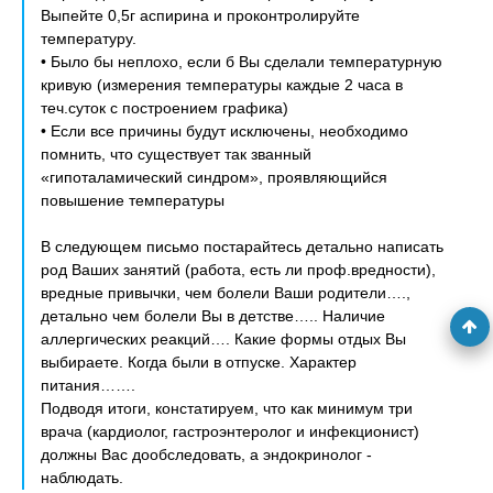
Выпейте 0,5г аспирина и проконтролируйте
температуру.
• Было бы неплохо, если б Вы сделали температурную
кривую (измерения температуры каждые 2 часа в
теч.суток с построением графика)
• Если все причины будут исключены, необходимо
помнить, что существует так званный
«гипоталамический синдром», проявляющийся
повышение температуры
В следующем письмо постарайтесь детально написать
род Ваших занятий (работа, есть ли проф.вредности),
вредные привычки, чем болели Ваши родители….,
детально чем болели Вы в детстве….. Наличие
аллергических реакций…. Какие формы отдых Вы
выбираете. Когда были в отпуске. Характер
питания…….
Подводя итоги, констатируем, что как минимум три
врача (кардиолог, гастроэнтеролог и инфекционист)
должны Вас дообследовать, а эндокринолог -
наблюдать.