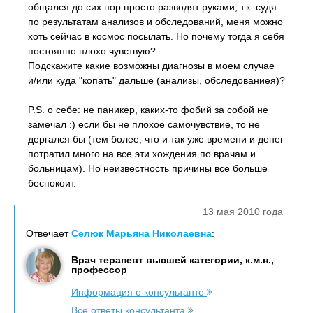
общался до сих пор просто разводят руками, т.к. судя
по результатам анализов и обследований, меня можно
хоть сейчас в космос посылать. Но почему тогда я себя
постоянно плохо чувствую?
Подскажите какие возможны диагнозы в моем случае
и/или куда "копать" дальше (анализы, обследованиея)?
P.S. о себе: не паникер, каких-то фобий за собой не
замечал :) если бы не плохое самочувствие, то не
дергался бы (тем более, что и так уже времени и денег
потратил много на все эти хождения по врачам и
больницам). Но неизвестность причины все больше
беспокоит.
13 мая 2010 года
Отвечает
Селюк Марьяна Николаевна
:
Врач терапевт высшей категории, к.м.н.,
профессор
Информация о консультанте
Все ответы консультанта