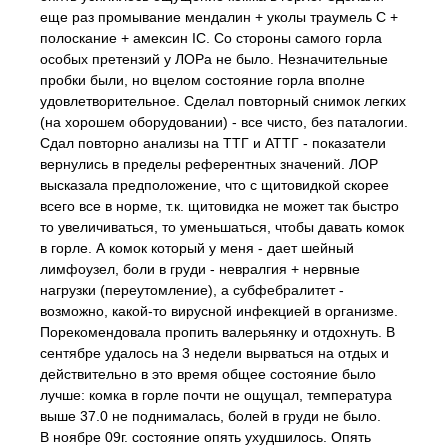
еще раз промывание мендалин + уколы траумель С +
полоскание + амексин IC. Со стороны самого горла
особых претензий у ЛОРа не было. Незначительные
пробки были, но вцелом состояние горла вполне
удовлетворительное. Сделал повторный снимок легких
(на хорошем оборудовании) - все чисто, без паталогии.
Сдал повторно анализы на ТТГ и АТТГ - показатели
вернулись в пределы референтных значений. ЛОР
высказала предположение, что с щитовидкой скорее
всего все в норме, т.к. щитовидка не может так быстро
то увеличиваться, то уменьшаться, чтобы давать комок
в горле. А комок который у меня - дает шейный
лимфоузел, боли в груди - невралгия + нервные
нагрузки (переутомление), а субфебралитет -
возможно, какой-то вирусной инфекцией в организме.
Порекомендовала пропить валерьянку и отдохнуть. В
сентябре удалось на 3 недели вырваться на отдых и
действительно в это время общее состояние было
лучше: комка в горле почти не ощущал, температура
выше 37.0 не поднималась, болей в груди не было.
В ноябре 09г. состояние опять ухудшилось. Опять