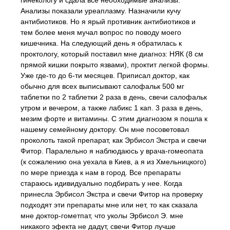
гинекологу и сдала все необходимые анализы.
Анализы показали уреаплазму. Назначили кучу
антибиотиков. Но я ярый противник антибиотиков и
тем более меня мучал вопрос по поводу моего
кишечника. На следующий день я обратилась к
проктологу, который поставил мне диагноз: НЯК (8 см
прямой кишки покрыто язвами), проктит легкой формы.
Уже где-то до 6-ти месяцев. Приписал доктор, как
обычно для всех выписывают салофальк 500 мг
таблетки по 2 таблетки 2 раза в день, свечи салофальк
утром и вечером, а также лабикс 1 кап. 3 раза в день,
мезим форте и витамины. С этим диагнозом я пошла к
нашему семейному доктору. Он мне посоветовал
проколоть такой препарат, как Эрбисол Экстра и свечи
Фитор. Паралельно я наблюдаюсь у врача-гомеопата
(к сожалению она уехала в Киев, а я из Хмельницкого)
по мере приезда к нам в город. Все препараты
стараюсь идивидуально подбирать у нее. Когда
принесла Эрбисол Экстра и свечи Фитор на проверку
подходят эти препараты мне или нет, то как сказала
мне доктор-гометпат, что уколы Эрбисол Э. мне
никакого эфекта не дадут, свечи Фитор лучше