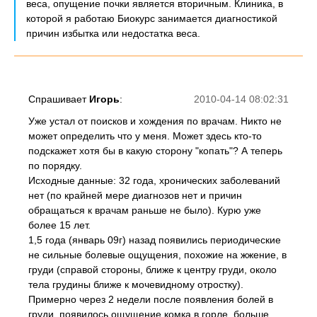
веса, опущение почки является вторичным. Клиника, в
которой я работаю Биокурс занимается диагностикой
причин избытка или недостатка веса.
Спрашивает
Игорь
:
2010-04-14 08:02:31
Уже устал от поисков и хождения по врачам. Никто не
может определить что у меня. Может здесь кто-то
подскажет хотя бы в какую сторону "копать"? А теперь
по порядку.
Исходные данные: 32 года, хронических заболеваний
нет (по крайней мере диагнозов нет и причин
обращаться к врачам раньше не было). Курю уже
более 15 лет.
1,5 года (январь 09г) назад появились периодические
не сильные болевые ощущения, похожие на жжение, в
груди (справой стороны, ближе к центру груди, около
тела грудины ближе к мочевидному отростку).
Примерно через 2 недели после появления болей в
груди, появилось ощущение комка в горле, больше