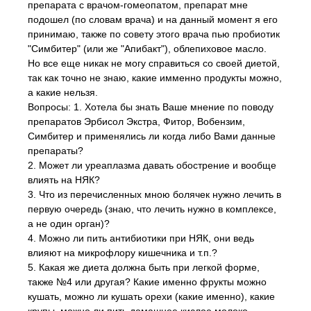
препарата с врачом-гомеопатом, препарат мне
подошел (по словам врача) и на данный момент я его
принимаю, также по совету этого врача пью пробиотик
"Симбитер" (или же "Апибакт"), облепиховое масло.
Но все еще никак не могу справиться со своей диетой,
так как точно не знаю, какие имменно продукты можно,
а какие нельзя.
Вопросы: 1. Хотела бы знать Ваше мнение по поводу
препаратов Эрбисол Экстра, Фитор, Вобензим,
Симбитер и применялись ли когда либо Вами данные
препараты?
2. Может ли уреаплазма давать обострение и вообще
влиять на НЯК?
3. Что из перечисленных мною болячек нужно лечить в
первую очередь (знаю, что лечить нужно в комплексе,
а не один орган)?
4. Можно ли пить антибиотики при НЯК, они ведь
влияют на микрофлору кишечника и т.п.?
5. Какая же диета должна быть при легкой форме,
также №4 или другая? Какие именно фрукты можно
кушать, можно ли кушать орехи (какие именно), какие