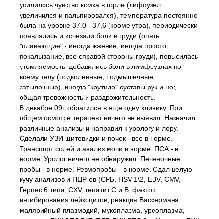
усилилось чувство комка в горле (лифоузел
увеличился и пальпировался), температура постоянно
была на уровне 37.0 - 37,6 (кроме утра), периодически
появлялись и исчезали боли в груди (опять
"плавающие" - иногда жжение, иногда просто
покалывание, все справой стороны груди), повысилась
утомляемость, добавились боли в лимфоузлах по
всему телу (подколенные, подмышечные,
затылочные), иногда "крутило" суставы рук и ног,
общая тревожность и раздрожительность.
В декабре 09г. обратился в еще одну клинику. При
общем осмотре терапевт ничего не выявил. Назначил
различные анализы и направил к урологу и лору.
Сделали УЗИ щитовидки и почек - все в норме.
Транспорт солей и анализ мочи в норме. ПСА - в
норме. Уролог ничего не обнаружил. Печеночные
пробы - в норме. Ревмопробы - в норме. Сдал целую
кучу анализов и ПЦР-ов (СРБ, HSV 1\2, EBV, CMV,
Герпес 6 типа, CXV, гепатит С и В, фактор
ингибирования лейкоцитов, реакция Вассермана,
малярийный плазмодий, мукоплазма, уреоплазма,