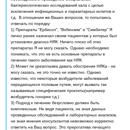
бактериологических исследований кала с целью
исключения инфекционных и паразитарных колитов и
т.д.. В отношении же Ваших вопросов, то попытаюсь
отвечать по порядку:
1) Препараты "Ербисол", "Вобензим" и "Симбитер" Я
лично ранее назначал своим пациентам у которых был
установлен диагноз НЯК. Ничего плохо об этих
препаратах Я не могу сказать. Однако необходимо
понимать, что это не есть основные препараты в
лечении такого заболевания как НЯК.
2) Может ли уреаплазма давать обострение НЯКа - не
могу сказать, не это точно не известно. Однако
известно, что некоторые возбудители заболеваний
передающихся половым путем, могут вызвать так
называемые специфические проктиты(например
возбудитель гонореи т.д.)
3) Подход к лечению безусловно должен быть
комплексным. Не видя пациента, не зная данных
проведенных обследований и лабораторных анализов,
не зная мнения консультантов невозможно корректно
ответить на Ваш вопрос. Это прерогатива лечащего