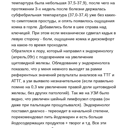
темпартура была небольшая 37,5-37,9), после чего на
протяжении 3-х недель после болезни держалась
субфебрильная темпаратура (37,0-37,4) уже без каких-
то симптомов простуды, и опять появилось ощущения
комка в горле. Добавились боли в шее справа над
ключицей. При этом если механически сдвигал кадык в
левую сторону - боли, ощущение комка и дискомфорт
на какое-то время проходили.
Обратился к лору, который направил к эндокринологу
(апрель,09г) с подозрением на увеличение
щитовидной железы. Обледование у эндокринолога
показало, что у меня немного выходят за рамки
референтных значений результаты анализов на ТТГ и
АТТГ, а узи выявило незначительное (если правильно
помню на 0,3 мм увеличение правой доли щитовидной
железы, без других патологий). Так же на УЗИ было
видно, что увеличен шейный лимфоузел справа (он
даже при пальпации прощупывался). Эндокринолог
поставил диагноз - тереоидит в начальной степени,
порекомендовал пить йодомарин и есть больше
йодосодержащих продуктов + творог и т.д. Все эти