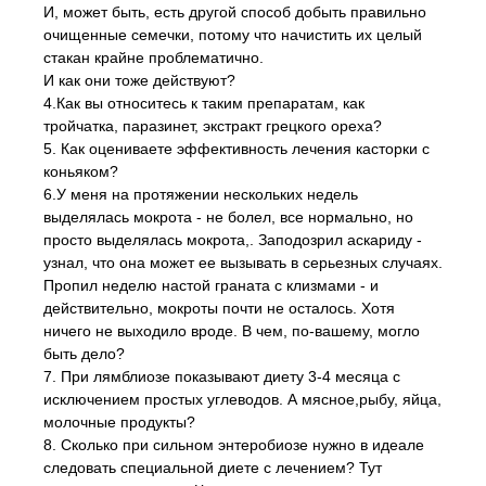
И, может быть, есть другой способ добыть правильно
очищенные семечки, потому что начистить их целый
стакан крайне проблематично.
И как они тоже действуют?
4.Как вы относитесь к таким препаратам, как
тройчатка, паразинет, экстракт грецкого ореха?
5. Как оцениваете эффективность лечения касторки с
коньяком?
6.У меня на протяжении нескольких недель
выделялась мокрота - не болел, все нормально, но
просто выделялась мокрота,. Заподозрил аскариду -
узнал, что она может ее вызывать в серьезных случаях.
Пропил неделю настой граната с клизмами - и
действительно, мокроты почти не осталось. Хотя
ничего не выходило вроде. В чем, по-вашему, могло
быть дело?
7. При лямблиозе показывают диету 3-4 месяца с
исключением простых углеводов. А мясное,рыбу, яйца,
молочные продукты?
8. Сколько при сильном энтеробиозе нужно в идеале
следовать специальной диете с лечением? Тут