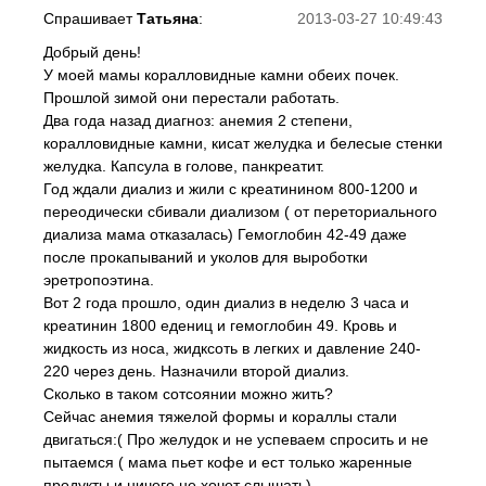
Спрашивает
Татьяна
:
2013-03-27 10:49:43
Добрый день!
У моей мамы коралловидные камни обеих почек.
Прошлой зимой они перестали работать.
Два года назад диагноз: анемия 2 степени,
коралловидные камни, кисат желудка и белесые стенки
желудка. Капсула в голове, панкреатит.
Год ждали диализ и жили с креатинином 800-1200 и
переодически сбивали диализом ( от переториального
диализа мама отказалась) Гемоглобин 42-49 даже
после прокапываний и уколов для выроботки
эретропоэтина.
Вот 2 года прошло, один диализ в неделю 3 часа и
креатинин 1800 едениц и гемоглобин 49. Кровь и
жидкость из носа, жидксоть в легких и давление 240-
220 через день. Назначили второй диализ.
Сколько в таком сотсоянии можно жить?
Сейчас анемия тяжелой формы и кораллы стали
двигаться:( Про желудок и не успеваем спросить и не
пытаемся ( мама пьет кофе и ест только жаренные
продукты и ничего не хочет слышать)