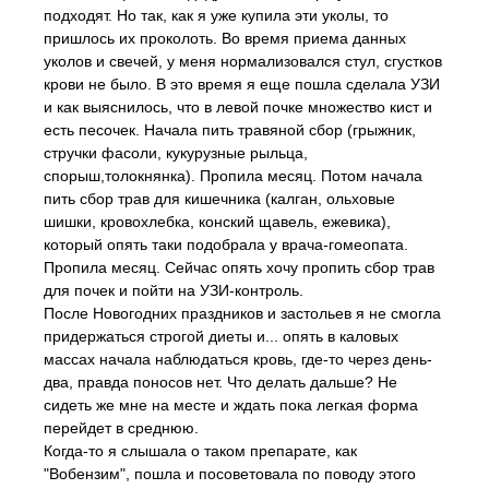
подходят. Но так, как я уже купила эти уколы, то
пришлось их проколоть. Во время приема данных
уколов и свечей, у меня нормализовался стул, сгустков
крови не было. В это время я еще пошла сделала УЗИ
и как выяснилось, что в левой почке множество кист и
есть песочек. Начала пить травяной сбор (грыжник,
стручки фасоли, кукурузные рыльца,
спорыш,толокнянка). Пропила месяц. Потом начала
пить сбор трав для кишечника (калган, ольховые
шишки, кровохлебка, конский щавель, ежевика),
который опять таки подобрала у врача-гомеопата.
Пропила месяц. Сейчас опять хочу пропить сбор трав
для почек и пойти на УЗИ-контроль.
После Новогодних праздников и застольев я не смогла
придержаться строгой диеты и... опять в каловых
массах начала наблюдаться кровь, где-то через день-
два, правда поносов нет. Что делать дальше? Не
сидеть же мне на месте и ждать пока легкая форма
перейдет в среднюю.
Когда-то я слышала о таком препарате, как
"Вобензим", пошла и посоветовала по поводу этого