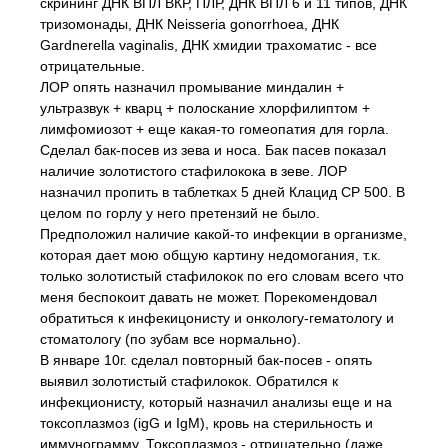
скрининг ДНК ВПЛ ВКР, ПЛР, ДНК ВПЛ 6 и 11 типов, ДНК
тризомонады, ДНК Neisseria gonorrhoea, ДНК
Gardnerella vaginalis, ДНК хмидии трахоматис - все
отрицательные.
ЛОР опять назначил промывание миндалин +
ультразвук + кварц + полоскание хлорфилиптом +
лимфомиозот + еще какая-то гомеопатия для горла.
Сделал бак-посев из зева и носа. Бак пасев показал
наличие золотистого стафилокока в зеве. ЛОР
назначил пропить в таблетках 5 дней Клацид СР 500. В
целом по горлу у него претензий не было.
Предположил наличие какой-то инфекции в организме,
которая дает мою общую картину недомогания, т.к.
только золотистый стафилокок по его словам всего что
меня беспокоит давать не может. Порекомендовал
обратиться к инфекицонисту и онкологу-гематологу и
стоматологу (по зубам все нормально).
В январе 10г. сделал повторный бак-посев - опять
выявил золотистый стафилокок. Обратился к
инфекционисту, который назначил анализы еще и на
токсоплазмоз (igG и IgM), кровь на стерильность и
иммунограмму. Токсоплазмоз - отрицательно (даже