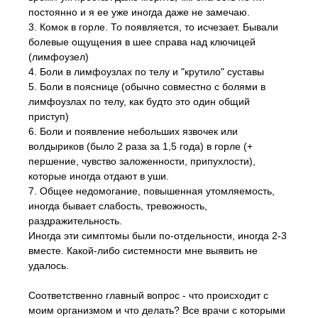
постоянно и я ее уже иногда даже не замечаю.
3. Комок в горле. То появляется, то исчезает. Бывали
болевые ощущения в шее справа над ключицей
(лимфоузел)
4. Боли в лимфоузлах по телу и "крутило" суставы
5. Боли в пояснице (обычно совместно с болями в
лимфоузлах по телу, как будто это один общий
приступ)
6. Боли и появление небольших язвочек или
волдыриков (было 2 раза за 1,5 года) в горле (+
першение, чувство заложенности, припухлости),
которые иногда отдают в уши.
7. Общее недомогание, повышенная утомляемость,
иногда бывает слабость, тревожность,
раздражительность.
Иногда эти симптомы были по-отдельности, иногда 2-3
вместе. Какой-либо системности мне выявить не
удалось.
Соответственно главный вопрос - что происходит с
моим организмом и что делать? Все врачи с которыми