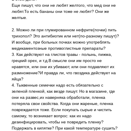
Еще пишут, что они не любят желтого, что мед они не
любят.То есть бананы они тоже не любят? Они же
желтые.
2. Можно ли при глумированном нефрите(почки) пить
трихопол? Это антибиотик или нет(по-разному пишут)?
И вообще, при больных почках можно употреблять
медикаментозные противоглистные препараты?
3. Как действуют на глистов травы - полынь, пижма,
грецкий орех, и т.д.В смысле они им просто не
нравятся, или они их убивают, или они подавляют их
размножение?И правда ли, что гвоздика действует на
яйца?
4. Тыквенные семечки надо есть обязательно с
зеленой пленкой, как везде пишут. Но в магазине, где
они на развес,их наверняка обработали, пленка
потеряла свои свойства. Когда они жареные, пленка
повреждается тоже. Если покупать сырые и чистить
самому, то возникает вопрос: как их надо
дезинфицировать, чтобы не повредить пленку?
Подержать в кипятке? При какой температуре сушить?