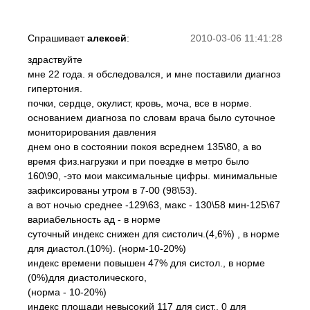
Спрашивает
алексей
:
2010-03-06 11:41:28
здраствуйте
мне 22 года. я обследовался, и мне поставили диагноз
гипертония.
почки, сердце, окулист, кровь, моча, все в норме.
основанием диагноза по словам врача было суточное
мониторирования давления
днем оно в состоянии покоя всреднем 135\80, а во
время физ.нагрузки и при поездке в метро было
160\90, -это мои максимальные цифры. минимальные
зафиксированы утром в 7-00 (98\53).
а вот ночью среднее -129\63, макс - 130\58 мин-125\67
вариабельность ад - в норме
суточный индекс снижен для систолич.(4,6%) , в норме
для диастол.(10%). (норм-10-20%)
индекс времени повышен 47% для систол., в норме
(0%)для диастолического,
(норма - 10-20%)
индекс площади невысокий 117 для сист., 0 для