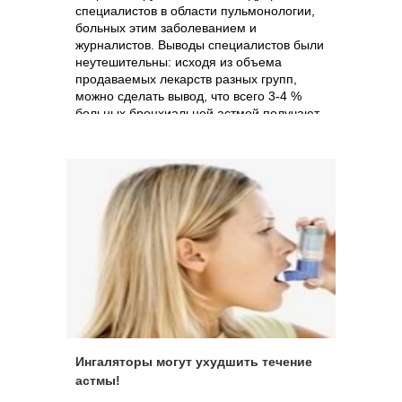
специалистов в области пульмонологии,
больных этим заболеванием и
журналистов. Выводы специалистов были
неутешительны: исходя из объема
продаваемых лекарств разных групп,
можно сделать вывод, что всего 3-4 %
больных бронхиальной астмой получают
правильное лечение. То, которое
направлено на лечение аллергического
воспаления в легких, а не только на
снятие приступов удушья.
Ингаляторы могут ухудшить течение
астмы!