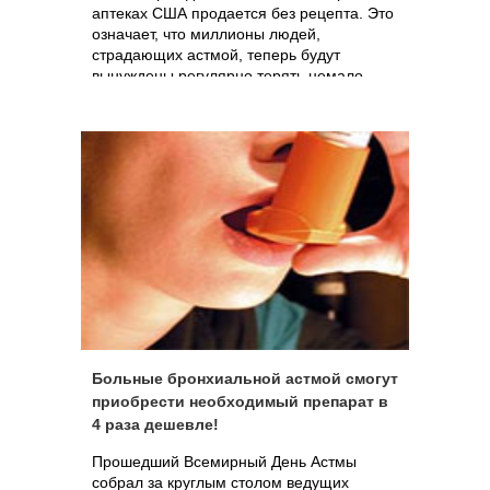
аптеках США продается без рецепта. Это
означает, что миллионы людей,
страдающих астмой, теперь будут
вынуждены регулярно терять немало
времени и денег для получения рецепта.
Причем свое решение FDA мотивирует
отнюдь не претензиями к эффективности
препарата, который содержится в ныне
продающихся без рецепта ингаляторах, а
тем, что в качестве носителя частиц
лекарства в аэрозоле используются
хлорфторуглеводороды (фреоны),
которые разрушают озоновый слой
Земли.
Больные бронхиальной астмой смогут
приобрести необходимый препарат в
4 раза дешевле!
Прошедший Всемирный День Астмы
собрал за круглым столом ведущих