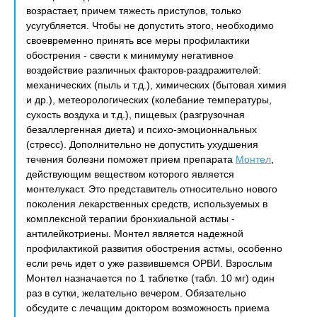
возрастает, причем тяжесть приступов, только
усугубляется. Чтобы не допустить этого, необходимо
своевременно принять все меры профилактики
обострения - свести к минимуму негативное
воздействие различных факторов-раздражителей:
механических (пыль и т.д.), химических (бытовая химия
и др.), метеорологических (колебание температуры,
сухость воздуха и т.д.), пищевых (разгрузочная
безаллергенная диета) и психо-эмоционнальных
(стресс). Дополнительно не допустить ухудшения
течения болезни поможет прием препарата
Монтел
,
действующим веществом которого является
монтелукаст. Это представитель относительно нового
поколения лекарственных средств, используемых в
комплексной терапии бронхиальной астмы -
антилейкотриены. Монтел является надежной
профилактикой развития обострения астмы, особенно
если речь идет о уже развившемся ОРВИ. Взрослым
Монтел назначается по 1 таблетке (табл. 10 мг) один
раз в сутки, желательно вечером. Обязательно
обсудите с лечащим доктором возможность приема