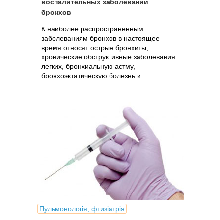
воспалительных заболеваний
бронхов
К наиболее распространенным
заболеваниям бронхов в настоящее
время относят острые бронхиты,
хронические обструктивные заболевания
легких, бронхиальную астму,
бронхоэктатическую болезнь и
муковисцидоз. Несмотря на различную
этиологию, в возникновении,...
Пульмонологія, фтизіатрія