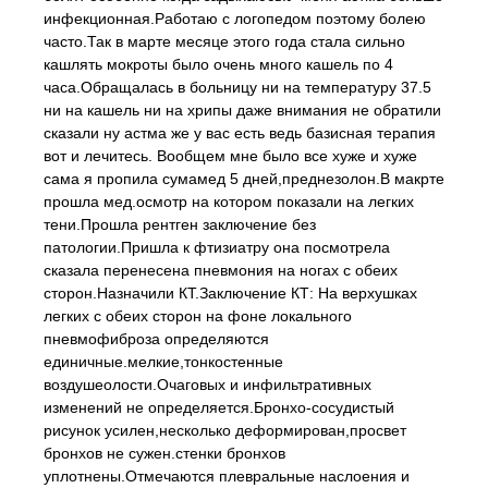
инфекционная.Работаю с логопедом поэтому болею
часто.Так в марте месяце этого года стала сильно
кашлять мокроты было очень много кашель по 4
часа.Обращалась в больницу ни на температуру 37.5
ни на кашель ни на хрипы даже внимания не обратили
сказали ну астма же у вас есть ведь базисная терапия
вот и лечитесь. Вообщем мне было все хуже и хуже
сама я пропила сумамед 5 дней,преднезолон.В макрте
прошла мед.осмотр на котором показали на легких
тени.Прошла рентген заключение без
патологии.Пришла к фтизиатру она посмотрела
сказала перенесена пневмония на ногах с обеих
сторон.Назначили КТ.Заключение КТ: На верхушках
легких с обеих сторон на фоне локального
пневмофиброза определяются
единичные.мелкие,тонкостенные
воздушеолости.Очаговых и инфильтративных
изменений не определяется.Бронхо-сосудистый
рисунок усилен,несколько деформирован,просвет
бронхов не сужен.стенки бронхов
уплотнены.Отмечаются плевральные наслоения и