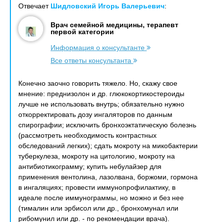
Отвечает
Шидловский Игорь Валерьевич
:
Врач семейной медицины, терапевт
первой категории
Информация о консультанте
Все ответы консультанта
Конечно заочно говорить тяжело. Но, скажу свое
мнение: преднизолон и др. глюкокортикостероиды
лучше не использовать внутрь; обязательно нужно
откорректировать дозу ингаляторов по данным
спирографии; исключить бронхоэктатическую болезнь
(рассмотреть необходимость контрастных
обследований легких); сдать мокроту на микобактерии
туберкулеза, мокроту на цитологию, мокроту на
антибиотикограмму; купить небулайзер для
применения вентолина, лазолвана, боржоми, гормона
в ингаляциях; провести иммунопрофилактику, в
идеале после иммунограммы, но можно и без нее
(тималин или эрбисол или др., бронхомунал или
рибомунил или др. - по рекомендации врача).