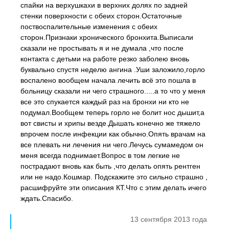
спайки на верхушкахи в верхних долях по задней
стенки поверхности с обеих сторон.Остаточные
поствоспалительные изменения с обеих
сторон.Признаки хронического бронхита.Выписали
сказали не простывать я и не думала ,что после
контакта с детьми на работе резко заболею вновь
буквально спустя неделю ангина .Уши заложило,горло
воспалено вообщем начала лечить всё это пошла в
больницу сказали ни чего страшного.....а то что у меня
все это спукается каждый раз на бронхи ни кто не
подумал.Вообщем теперь горло не болит нос дышит,а
вот свисты и хрипы везде.Дышать конечно же тяжело
впрочем после инфекции как обычно.Опять врачам на
все плевать ни лечения ни чего.Лечусь сумамедом он
меня всегда поднимает.Вопрос в том легкие не
пострадают вновь как быть ,что делать опять рентген
или не надо.Кошмар. Подскажите это сильно страшно ,
расшифруйте эти описания КТ.Что с этим делать ичего
ждать.Спасибо.
13 сентября 2013 года