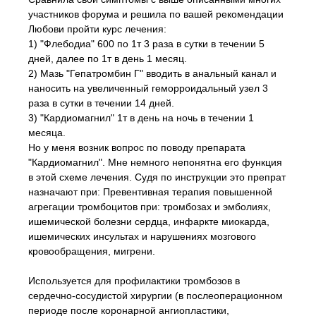
участников форума и решила по вашей рекомендации
Любови пройти курс лечения:
1) "Флебодиа" 600 по 1т 3 раза в сутки в течении 5
дней, далее по 1т в день 1 месяц.
2) Мазь "Гепатромбин Г" вводить в анальный канал и
наносить на увеличенный геморроидальный узел 3
раза в сутки в течении 14 дней.
3) "Кардиомагнил" 1т в день на ночь в течении 1
месяца.
Но у меня возник вопрос по поводу препарата
"Кардиомагнил". Мне немного непонятна его функция
в этой схеме лечения. Судя по инструкции это препрат
назначают при: Превентивная терапия повышенной
агрегации тромбоцитов при: тромбозах и эмболиях,
ишемической болезни сердца, инфаркте миокарда,
ишемических инсультах и нарушениях мозгового
кровообращения, мигрени.
Используется для профилактики тромбозов в
сердечно-сосудистой хирургии (в послеоперационном
периоде после коронарной ангиопластики,