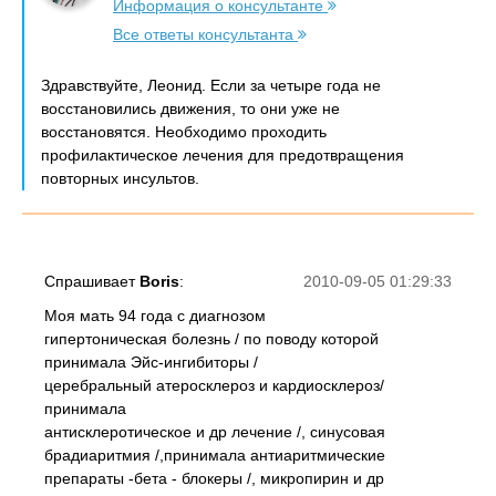
Информация о консультанте
Все ответы консультанта
Здравствуйте, Леонид. Если за четыре года не
восстановились движения, то они уже не
восстановятся. Необходимо проходить
профилактическое лечения для предотвращения
повторных инсультов.
Спрашивает
Boris
:
2010-09-05 01:29:33
Моя мать 94 года с диагнозом
гипертоническая болезнь / по поводу которой
принимала Эйс-ингибиторы /
церебральный атеросклероз и кардиосклероз/
принимала
антисклеротическое и др лечение /, синусовая
брадиаритмия /,принимала антиаритмические
препараты -бета - блокеры /, микропирин и др