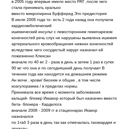
в 2005 году впервые имело место PAT ,после чего
стала принимать орально
вместо микропирина Буфферед Это предистория
В июле 2008 года то- есть 2 года назад она получила
кардиоэмболический
ишемический инсульт с левосторонним гемипарезом
конечностей речь слух не нарушены выявлена ишемия
артериального кровообращения нижних конечностей
вследствие чего сосудистый хирург назначил ей
пожизненно Клексан
вначале по 40 мг 2 - раза в день а затем 1 раз в сутки
90 мг что она и по сегодняшний день получает В
течении года как находится на домашнем режиме
Ан мочи , крови/ биохим и общие , в том числе
коагулорамма / в пределах нормы.
Принимала все время с момента заболевания
кальций- блокер Иккакор который был назначен вместо
бета- блокера - Кардилога
вначале 2008 - 2009 гг в стационарах Икакор
назначался
по 1таб 3 раза в день так как отмечалась тахикардия и
эпизоды