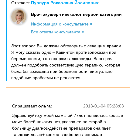
Отвечает
Пурпура Роксолана Йосиповна
:
Врач акушер-гинеколог первой категории
Информация о консультанте
Все ответы консультанта
Этот вопрос Вы должны обговорить с лечащим врачом.
Я могу сказать одно – Кавинтон противопоказан при
беременности, т.к. содержит алкалоиды. Ваш врач
должен подобрать соответсвующую терапию, которая
была бы возможна при беременности, виртуально
подобные проблемы не решаются.
Спрашивает
ольга
:
2013-01-04 05:28:03
Здравствуйте,у моей мамы ей 77лет появилась кровь в
моче болей никаких нет, увезла ее по скорой в
больницу диагноз-действие препаратов она пьет
таьлетки:лозап+ конкор варфорин липримар