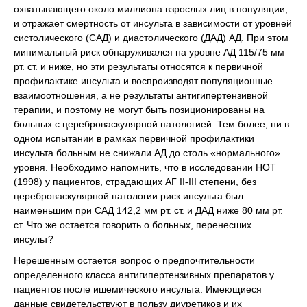
охватывающего около миллиона взрослых лиц в популяции,
и отражает смертность от инсульта в зависимости от уровней
систолического (САД) и диастолического (ДАД) АД. При этом
минимальный риск обнаруживался на уровне АД 115/75 мм
рт. ст. и ниже, но эти результаты относятся к первичной
профилактике инсульта и воспроизводят популяционные
взаимоотношения, а не результаты антигипертензивной
терапии, и поэтому не могут быть позиционированы на
больных с цереброваскулярной патологией. Тем более, ни в
одном испытании в рамках первичной профилактики
инсульта больным не снижали АД до столь «нормального»
уровня. Необходимо напомнить, что в исследовании HOT
(1998) у пациентов, страдающих АГ ІІ-ІІІ степени, без
цереброваскулярной патологии риск инсульта был
наименьшим при САД 142,2 мм рт. ст. и ДАД ниже 80 мм рт.
ст. Что же остается говорить о больных, перенесших
инсульт?
Нерешенным остается вопрос о предпочтительности
определенного класса антигипертензивных препаратов у
пациентов после ишемического инсульта. Имеющиеся
данные свидетельствуют в пользу диуретиков и их