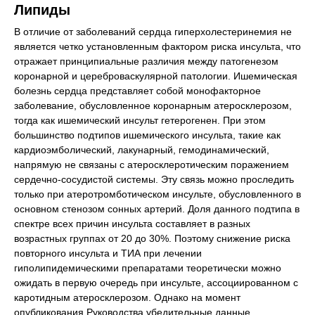
Липиды
В отличие от заболеваний сердца гиперхолестеринемия не
является четко установленным фактором риска инсульта, что
отражает принципиальные различия между патогенезом
коронарной и цереброваскулярной патологии. Ишемическая
болезнь сердца представляет собой монофакторное
заболевание, обусловленное коронарным атеросклерозом,
тогда как ишемический инсульт гетерогенен. При этом
большинство подтипов ишемического инсульта, такие как
кардиоэмболический, лакунарный, гемодинамический,
напрямую не связаны с атеросклеротическим поражением
сердечно-сосудистой системы. Эту связь можно проследить
только при атеротромботическом инсульте, обусловленного в
основном стенозом сонных артерий. Доля данного подтипа в
спектре всех причин инсульта составляет в разных
возрастных группах от 20 до 30%. Поэтому снижение риска
повторного инсульта и ТИА при лечении
гиполипидемическими препаратами теоретически можно
ожидать в первую очередь при инсульте, ассоциированном с
каротидным атеросклерозом. Однако на момент
опубликования Руководства убедительные данные