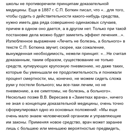
школы не противоречили принципам доказательной
медицины. Еще в 1887 г. С.П. Боткин писал, что «...для того,
чтобы судить о действительности какого-нибудь средства,
нужно иметь два ряда совершенно одинаковых случаев,
причем в одном оно дается, а в другом нет. Только при такой
постановке дела можно будет заметить эффект лечения...».
Излюбленное выражение «Лечить не болезнь, а больного» в
тексте С.П. Боткина звучит, скорее, как сожаление,
вынужденная необходимость, нежели принцип: «...Не считая
доказанным, таким образом, существование не только
средств, купирующих крупозную пневмонию, но даже таких,
которые бы уменьшали ее продолжительность и понижали
процент смертности, мы, конечно, не можем сидеть сложа
руки у постели больного; мы все-таки лечим, но не
пневмонию, а ее симптомы, не болезнь, а больного».
Несколько позже В.В. Вересаев в «Заметках врача», ничего
не зная о концепции доказательной медицины, очень точно
сформулировал одно из основных положений: «Мы еще
очень мало знаем человеческий организм и управляющие
им законы. Применяя новое средство, врач может заранее
лишь с большею или меньшею вероятностью предвидеть,