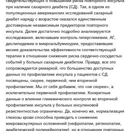
свидетельствующих о повышении риска повторного инсульта
при наличии сахарного диабета (СД). Так, в одном из
популяционных американских исследований сахарный
диабет наряду с возрастом оказался единственным
достоверным независимым предиктором повторного
инсульта. Далее достаточно подробно анализируются
исследования, включавшие контроль гипергликемии, АГ,
дислипидемии и микроальбуминурии, предоставившие
веские доказательства эффективности соответствующей
терапии в отношении снижения риска сердечно-сосудистых
событий у больных сахарным диабетом. Правда, все это
сопровождается ремаркой, что большинство доступных
данных по профилактике инсульта у пациентов с СД
посвящены, скорее, первичной, чем вторичной
профилактике. Мы от себя добавим, что «не скорее», а
исключительно первичной профилактике. Конкретные
данные о влиянии гликемического контроля во вторичной
профилактике инсульта у больных инсулиновой
резистентностью ограничены. Да, конечно же, нормализация
глюкозы крови способна приводить к снижению
микроваскулярных осложнений (нефропатии, ретинопатии,
диабетической полинейропатии), но в отношении повторных