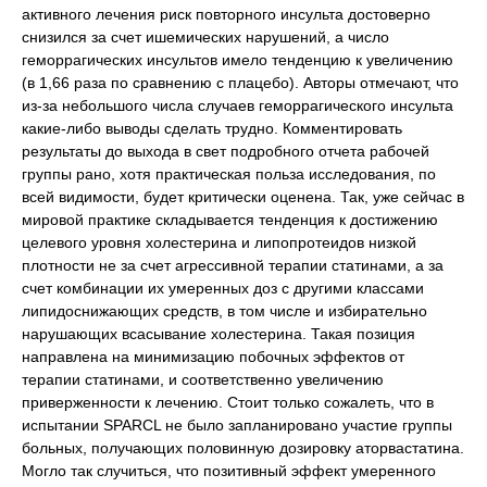
активного лечения риск повторного инсульта достоверно
снизился за счет ишемических нарушений, а число
геморрагических инсультов имело тенденцию к увеличению
(в 1,66 раза по сравнению с плацебо). Авторы отмечают, что
из-за небольшого числа случаев геморрагического инсульта
какие-либо выводы сделать трудно. Комментировать
результаты до выхода в свет подробного отчета рабочей
группы рано, хотя практическая польза исследования, по
всей видимости, будет критически оценена. Так, уже сейчас в
мировой практике складывается тенденция к достижению
целевого уровня холестерина и липопротеидов низкой
плотности не за счет агрессивной терапии статинами, а за
счет комбинации их умеренных доз с другими классами
липидоснижающих средств, в том числе и избирательно
нарушающих всасывание холестерина. Такая позиция
направлена на минимизацию побочных эффектов от
терапии статинами, и соответственно увеличению
приверженности к лечению. Стоит только сожалеть, что в
испытании SPARCL не было запланировано участие группы
больных, получающих половинную дозировку аторвастатина.
Могло так случиться, что позитивный эффект умеренного