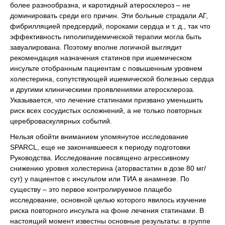
более разнообразна, и каротидный атеросклероз – не
доминировать среди его причин. Эти больные страдали АГ,
фибрилляцией предсердий, пороками сердца и т. д., так что
эффективность гиполипидемической терапии могла быть
завуалирована. Поэтому вполне логичной выглядит
рекомендация назначения статинов при ишемическом
инсульте отобранным пациентам с повышенным уровнем
холестерина, сопутствующей ишемической болезнью сердца
и другими клиническими проявлениями атеросклероза.
Указывается, что лечение статинами призвано уменьшить
риск всех сосудистых осложнений, а не только повторных
цереброваскулярных событий.
Нельзя обойти вниманием упомянутое исследование
SPARCL, еще не закончившееся к периоду подготовки
Руководства. Исследование посвящено агрессивному
снижению уровня холестерина (аторвастатин в дозе 80 мг/
сут) у пациентов с инсультом или ТИА в анамнезе. По
существу – это первое контролируемое плацебо
исследование, основной целью которого явилось изучение
риска повторного инсульта на фоне лечения статинами. В
настоящий момент известны основные результаты: в группе