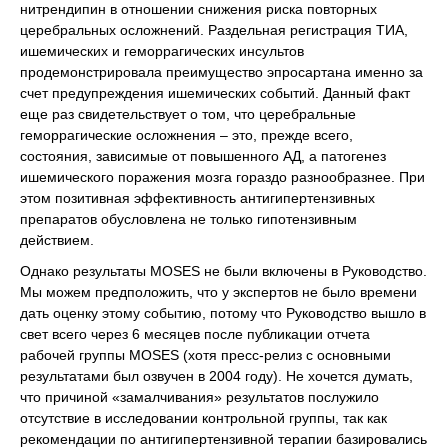
нитрендипин в отношении снижения риска повторных
церебральных осложнений. Раздельная регистрация ТИА,
ишемических и геморрагических инсультов
продемонстрировала преимущество эпросартана именно за
счет предупреждения ишемических событий. Данный факт
еще раз свидетельствует о том, что церебральные
геморрагические осложнения – это, прежде всего,
состояния, зависимые от повышенного АД, а патогенез
ишемического поражения мозга гораздо разнообразнее. При
этом позитивная эффективность антигипертензивных
препаратов обусловлена не только гипотензивным
действием.
Однако результаты MOSES не были включены в Руководство.
Мы можем предположить, что у экспертов не было времени
дать оценку этому событию, потому что Руководство вышло в
свет всего через 6 месяцев после публикации отчета
рабочей группы MOSES (хотя пресс-релиз с основными
результатами был озвучен в 2004 году). Не хочется думать,
что причиной «замалчивания» результатов послужило
отсутствие в исследовании контрольной группы, так как
рекомендации по антигипертензивной терапии базировались