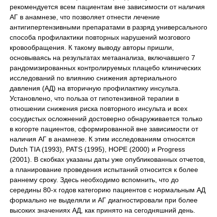
рекомендуется всем пациентам вне зависимости от наличия
АГ в анамнезе, что позволяет отнести лечение
антигипертензивными препаратами в разряд универсального
способа профилактики повторных нарушений мозгового
кровообращения. К такому выводу авторы пришли,
основываясь на результатах метаанализа, включавшего 7
рандомизированных контролируемых плацебо клинических
исследований по влиянию снижения артериального
давления (АД) на вторичную профилактику инсульта.
Установлено, что польза от гипотензивной терапии в
отношении снижения риска повторного инсульта и всех
сосудистых осложнений достоверно обнаруживается только
в когорте пациентов, сформированной вне зависимости от
наличия АГ в анамнезе. К этим исследованиям относятся
Dutch TIA (1993), PATS (1995), HOPE (2000) и Progress
(2001). В скобках указаны даты уже опубликованных отчетов,
а планирование проведения испытаний относится к более
раннему сроку. Здесь необходимо вспомнить, что до
середины 80-х годов категорию пациентов с нормальным АД
формально не выделяли и АГ диагностировали при более
высоких значениях АД, как принято на сегодняшний день.