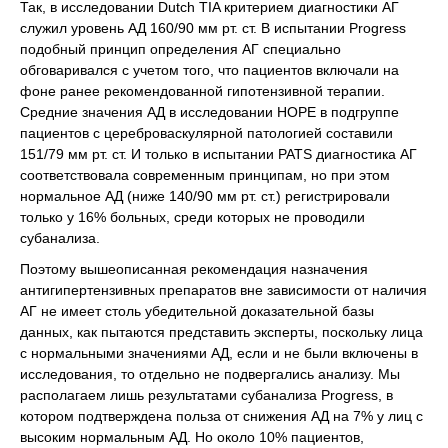
Так, в исследовании Dutch TIA критерием диагностики АГ
служил уровень АД 160/90 мм рт. ст. В испытании Progress
подобный принцип определения АГ специально
обговаривался с учетом того, что пациентов включали на
фоне ранее рекомендованной гипотензивной терапии.
Средние значения АД в исследовании HOPE в подгруппе
пациентов с цереброваскулярной патологией составили
151/79 мм рт. ст. И только в испытании PATS диагностика АГ
соответствовала современным принципам, но при этом
нормальное АД (ниже 140/90 мм рт. ст.) регистрировали
только у 16% больных, среди которых не проводили
субанализа.
Поэтому вышеописанная рекомендация назначения
антигипертензивных препаратов вне зависимости от наличия
АГ не имеет столь убедительной доказательной базы
данных, как пытаются представить эксперты, поскольку лица
с нормальными значениями АД, если и не были включены в
исследования, то отдельно не подвергались анализу. Мы
располагаем лишь результатами субанализа Progress, в
котором подтверждена польза от снижения АД на 7% у лиц с
высоким нормальным АД. Но около 10% пациентов,