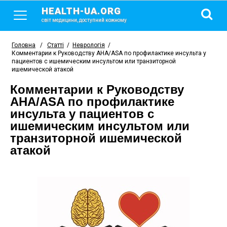
HEALTH-UA.ORG
світ медицини, доступний кожному
Головна
/
Статті
/
Неврологія
/
Комментарии к Руководству AHA/ASA по профилактике инсульта у
пациентов с ишемическим инсультом или транзиторной
ишемической атакой
Комментарии к Руководству
AHA/ASA по профилактике
инсульта у пациентов с
ишемическим инсультом или
транзиторной ишемической
атакой