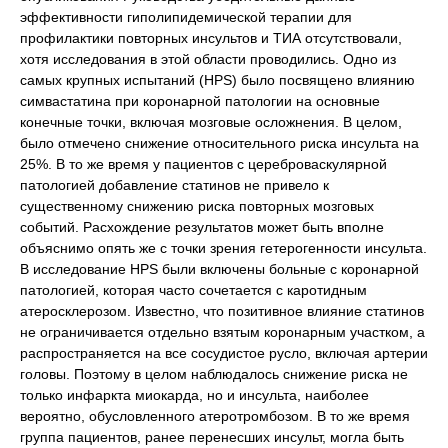
эффективности гиполипидемической терапии для
профилактики повторных инсультов и ТИА отсутствовали,
хотя исследования в этой области проводились. Одно из
самых крупных испытаний (HPS) было посвящено влиянию
симвастатина при коронарной патологии на основные
конечные точки, включая мозговые осложнения. В целом,
было отмечено снижение относительного риска инсульта на
25%. В то же время у пациентов с цереброваскулярной
патологией добавление статинов не привело к
существенному снижению риска повторных мозговых
событий. Расхождение результатов может быть вполне
объяснимо опять же с точки зрения гетерогенности инсульта.
В исследование HPS были включены больные с коронарной
патологией, которая часто сочетается с каротидным
атеросклерозом. Известно, что позитивное влияние статинов
не ограничивается отдельно взятым коронарным участком, а
распространяется на все сосудистое русло, включая артерии
головы. Поэтому в целом наблюдалось снижение риска не
только инфаркта миокарда, но и инсульта, наиболее
вероятно, обусловленного атеротромбозом. В то же время
группа пациентов, ранее перенесших инсульт, могла быть