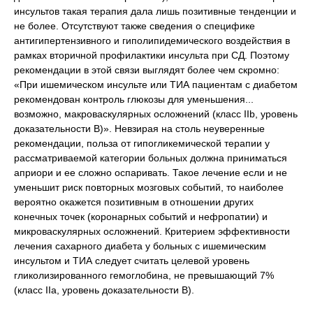
инсультов такая терапия дала лишь позитивные тенденции и
не более. Отсутствуют также сведения о специфике
антигипертензивного и гиполипидемического воздействия в
рамках вторичной профилактики инсульта при СД. Поэтому
рекомендации в этой связи выглядят более чем скромно:
«При ишемическом инсульте или ТИА пациентам с диабетом
рекомендован контроль глюкозы для уменьшения...
возможно, макроваскулярных осложнений (класс IIb, уровень
доказательности B)». Невзирая на столь неуверенные
рекомендации, польза от гипогликемической терапии у
рассматриваемой категории больных должна приниматься
априори и ее сложно оспаривать. Такое лечение если и не
уменьшит риск повторных мозговых событий, то наиболее
вероятно окажется позитивным в отношении других
конечных точек (коронарных событий и нефропатии) и
микроваскулярных осложнений. Критерием эффективности
лечения сахарного диабета у больных с ишемическим
инсультом и ТИА следует считать целевой уровень
гликолизированного гемоглобина, не превышающий 7%
(класс IIa, уровень доказательности B).