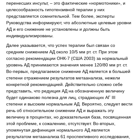
перенесших инсульт, – это фактические «нормотоники», и
целесообразность гипотензивной терапии у них
представляется сомнительной. Тем более, эксперты
Руководства информируют, что абсолютные целевые уровни
АД и его снижение не установлены и должны быть
индивидуализированы.
Далее указывается, что успех терапии был связан со
средним снижением АД около 10/5 мм рт. ст. При этом
согласно рекомендации ОНК-7 (США 2003) за нормальный
уровень АД принимаются значения менее 120/80 мм рт. ст.
Во-первых, предлагаемое снижение АД является в большей
степени отражением результатов метаанализа, нежели
конкретной рекомендацией. Действительно сложно себе
представить, что редукция АД на обозначенную величину
будет одинаково полезна для лиц, страдающих АГ ІІІ
степени и высоким нормальным АД. Вероятно, следует вести
речь об относительном снижении АД и выражать эту
величину в процентах, но доказательная база, посвященная
этой проблеме, к сожалению, отсутствует. Во-вторых,
упомянутая дефиниция нормального АД является
результатом метаанализа 61 проспективного исследования,