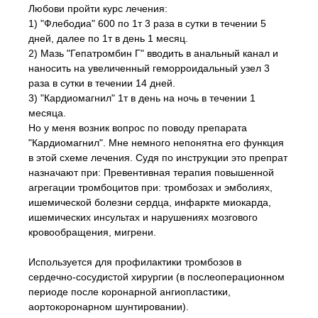
Любови пройти курс лечения:
1) "Флебодиа" 600 по 1т 3 раза в сутки в течении 5
дней, далее по 1т в день 1 месяц.
2) Мазь "Гепатромбин Г" вводить в анальный канал и
наносить на увеличенный геморроидальный узел 3
раза в сутки в течении 14 дней.
3) "Кардиомагнил" 1т в день на ночь в течении 1
месяца.
Но у меня возник вопрос по поводу препарата
"Кардиомагнил". Мне немного непонятна его функция
в этой схеме лечения. Судя по инструкции это препрат
назначают при: Превентивная терапия повышенной
агрегации тромбоцитов при: тромбозах и эмболиях,
ишемической болезни сердца, инфаркте миокарда,
ишемических инсультах и нарушениях мозгового
кровообращения, мигрени.
Используется для профилактики тромбозов в
сердечно-сосудистой хирургии (в послеоперационном
периоде после коронарной ангиопластики,
аортокоронарном шунтировании).