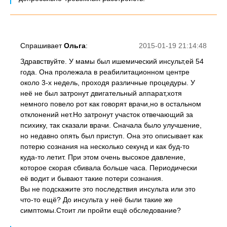
Спрашивает
Ольга
:
2015-01-19 21:14:48
Здравствуйте. У мамы был ишемический инсульт,ей 54
года. Она пролежала в реабилитационном центре
около 3-х недель, проходя различные процедуры. У
неё не был затронут двигательный аппарат,хотя
немного повело рот как говорят врачи,но в остальном
отклонений нет.Но затронут участок отвечающий за
психику, так сказали врачи. Сначала было улучшение,
но недавно опять был приступ. Она это описывает как
потерю сознания на несколько секунд и как буд-то
куда-то летит. При этом очень высокое давление,
которое скорая сбивала больше часа. Периодически
её водит и бывают такие потери сознания.
Вы не подскажите это последствия инсульта или это
что-то ещё? До инсульта у неё были такие же
симптомы.Стоит ли пройти ещё обследование?