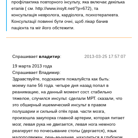
профілактика повторного інсульту, яка включає декілька
етапів ( см. http://www.insylt.net/?p=672), та
консультація невролога, кардіолога, психотерапевта.
Консультації повинні бути очні, щоб лікар бачив
пацієнта та міг його обстежити.
Спрашивает
владитир
:
2013-03-25 17:57:07
19 марта 2013 года
Спрашивает Владимир:
Здравствуйте, подскажите пожалуйста как быть:
моему папе 56 года. четыре дня назад попал в
реанимацию, на данный момент сост. стабильно
тяжелое, случился инсульт. сделали МРТ. сказали, что
это обширный ишемический инсульт в правом
полушарии и сильный отёк прав. части мозга,
произошла закупорка главной артерии, которая питает
мозг, левая рука не двигается, левая нога немного
реагирует по почесывание стопы (дергается), язык
малоподвижен. речь-мычание. находиться в глубоком