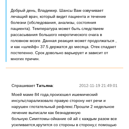
Добрый день, Владимир. Шансы Вам озвучивает
лечащий врач, который видит пациента и течение
болезни (обследования, анализы, состояния
пациента). Температура может быть следствием
рассасывания большого некротического очага в
головном мозге. Данная реакция может продолжаться ,
и как «шлейф» 37.5 держатся до месяца. Отек спадает
постепенно. Срок довольно варьирует и зависит от
многих причин.
Спрашивает
Татьяна
:
2012-11-19 21:49:01
Моей маме 84 года,произошел ишемический
инсульт,парализовало правую сторону нет речи и
нарушен глотательный рефлекс.Прошли 2 недельное
лечение выписали как безнадежную
больную.Симптомы-ойкание ой ай с каждым разом все
усиливается,крутится со стороны в сторону,с помощью