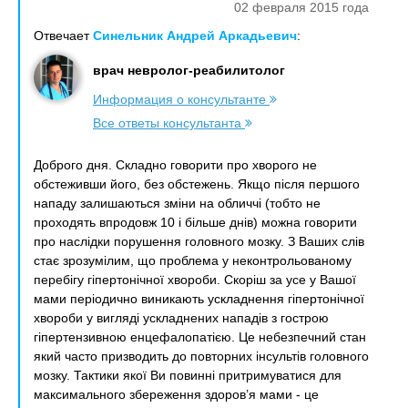
02 февраля 2015 года
Отвечает
Синельник Андрей Аркадьевич
:
врач невролог-реабилитолог
Информация о консультанте
Все ответы консультанта
Доброго дня. Складно говорити про хворого не
обстеживши його, без обстежень. Якщо після першого
нападу залишаються зміни на обличчі (тобто не
проходять впродовж 10 і більше днів) можна говорити
про наслідки порушення головного мозку. З Ваших слів
стає зрозумілим, що проблема у неконтрольованому
перебігу гіпертонічної хвороби. Скоріш за усе у Вашої
мами періодично виникають ускладнення гіпертонічної
хвороби у вигляді ускладнених нападів з гострою
гіпертензивною енцефалопатією. Це небезпечний стан
який часто призводить до повторних інсультів головного
мозку. Тактики якої Ви повинні притримуватися для
максимального збереження здоров’я мами - це