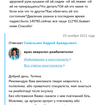
здоровой руки,кушаем-ой ай,сидим -ой ай,лежим -ой
ай не прекращаясь!Что делать?Ой ай-это какие то
боли или что то другое?Как облегчить ей это
состояние?Давление разное в последнее время
падает,было 140*80,сейчас все чаще 112*60,бывает
ниже.Спасибо!
23 ноября 2012 года
Отвечает
Синельник Андрей Аркадьевич
:
врач невролог-реабилитолог
Информация о консультанте
Все ответы консультанта
Добрий день, Тетяна.
Рекомендую Вам викликати лікаря невролога з
поліклініки, або приватного спеціаліста, якиї знається
на реабілітації після інсульту.
Без обстеження Важко сказати з чим пов’язаний біль.
Можливо, це артрозо-артрит у плечовому або