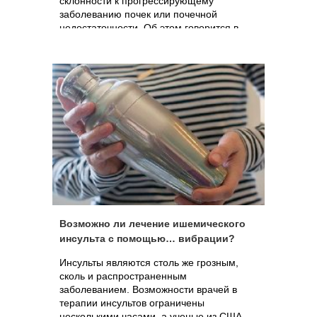
склонности к прогрессирующему
заболеванию почек или почечной
недостаточности. Об этом говорится в
исследовании, которое появится в
следующем номере Journal of the
American Society Nephrology.
Возможно ли лечение ишемического
инсульта с помощью… вибрации?
Инсульты являются столь же грозным,
сколь и распространенным
заболеванием. Возможности врачей в
терапии инсультов ограничены
несколькими часами, а ученые из США