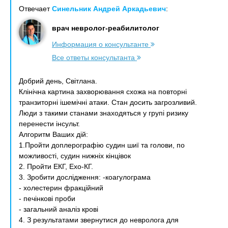
Отвечает
Синельник Андрей Аркадьевич
:
врач невролог-реабилитолог
Информация о консультанте
Все ответы консультанта
Добрий день, Світлана.
Клінічна картина захворювання схожа на повторні
транзиторні ішемічні атаки. Стан досить загрозливий.
Люди з такими станами знаходяться у групі ризику
перенести інсульт.
Алгоритм Ваших дій:
1.Пройти доплерографію судин шиї та голови, по
можливості, судин нижніх кінцівок
2. Пройти ЕКГ, Ехо-КГ.
3. Зробити дослідження: -коагулограма
- холестерин фракційний
- печінкові проби
- загальний аналіз крові
4. З результатами звернутися до невролога для