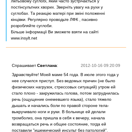
ліктьовому суглобі, який часто зустрічається у
постінсультних хворих. Зверніть увагу на рухи у
суглобах. Та реакцію матері при зміні положенні
кінцівки. Регулярно проводьте ЛФК , пасивно
розробляйте суглоби.
Більше інформації Ви зможете взяти на сайті
www.insylt.net
Спрашивает
Светлана
:
2012-10-16 09:20:09
Здравствуйте! Моей маме 54 года. В июле этого года у
нее случился приступ. Без ведомых причин (не было
физических нагрузок, стрессовых ситуаций) утром ей
стало плохо - закружилась голова, потом затруднилась
речь (ощущение онемевшего языка), стало тяжело
дышать и начались боли по правой стороне тела-
выкручивало ноги и руки. В больнице ей делали
тромболиз, она пришла в себя к вечеру, начала
возвращаться речь и общее состояние, тогда ей
поставили "ишемический инсульт без патологий".