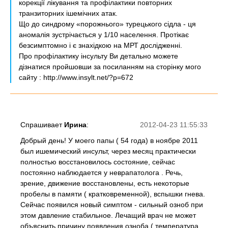
корекції лікування та профілактики повторних
транзиторних ішемічних атак.
Що до синдрому «порожнього» турецького сідла - ця
аномалія зустрічається у 1/10 населення. Протікає
безсимптомно і є знахідкою на МРТ дослідженні.
Про профілактику інсульту Ви детально можете
дізнатися пройшовши за посиланням на сторінку мого
сайту : http://www.insylt.net/?p=672
Спрашивает
Ирина
:
2012-04-23 11:55:33
Добрый день! У моего папы ( 54 года) в ноябре 2011
был ишемический инсульт, через месяц практически
полностью восстановилось состояние, сейчас
постоянно наблюдается у неврапатолога . Речь,
зрение, движение восстановлены, есть некоторые
пробелы в памяти ( кратковременной), вспышки гнева.
Сейчас появился новый симптом - сильный озноб при
этом давление стабильное. Лечащий врач не может
объяснить причину появления озноба ( температура