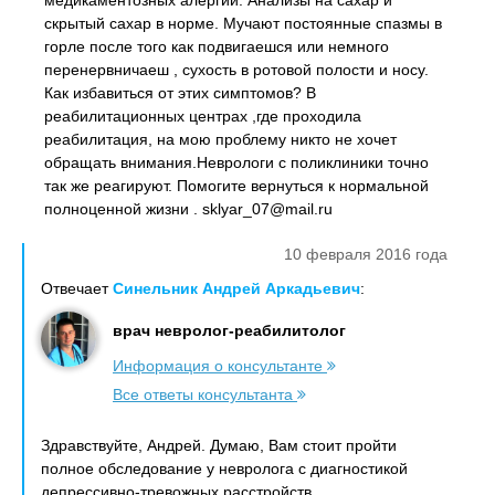
медикаментозных алергий. Анализы на сахар и
скрытый сахар в норме. Мучают постоянные спазмы в
горле после того как подвигаешся или немного
перенервничаеш , сухость в ротовой полости и носу.
Как избавиться от этих симптомов? В
реабилитационных центрах ,где проходила
реабилитация, на мою проблему никто не хочет
обращать внимания.Неврологи с поликлиники точно
так же реагируют. Помогите вернуться к нормальной
полноценной жизни . sklyar_07@mail.ru
10 февраля 2016 года
Отвечает
Синельник Андрей Аркадьевич
:
врач невролог-реабилитолог
Информация о консультанте
Все ответы консультанта
Здравствуйте, Андрей. Думаю, Вам стоит пройти
полное обследование у невролога с диагностикой
депрессивно-тревожных расстройств.