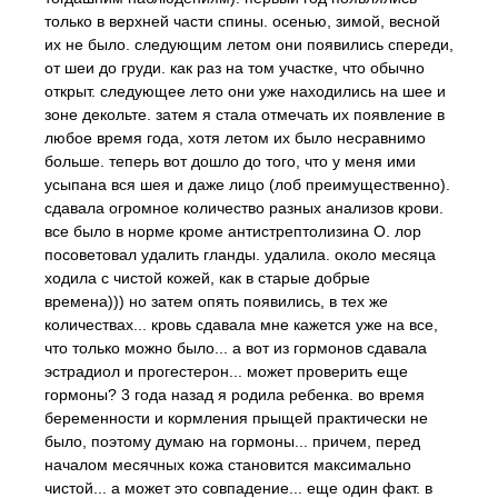
только в верхней части спины. осенью, зимой, весной
их не было. следующим летом они появились спереди,
от шеи до груди. как раз на том участке, что обычно
открыт. следующее лето они уже находились на шее и
зоне декольте. затем я стала отмечать их появление в
любое время года, хотя летом их было несравнимо
больше. теперь вот дошло до того, что у меня ими
усыпана вся шея и даже лицо (лоб преимущественно).
сдавала огромное количество разных анализов крови.
все было в норме кроме антистрептолизина О. лор
посоветовал удалить гланды. удалила. около месяца
ходила с чистой кожей, как в старые добрые
времена))) но затем опять появились, в тех же
количествах... кровь сдавала мне кажется уже на все,
что только можно было... а вот из гормонов сдавала
эстрадиол и прогестерон... может проверить еще
гормоны? 3 года назад я родила ребенка. во время
беременности и кормления прыщей практически не
было, поэтому думаю на гормоны... причем, перед
началом месячных кожа становится максимально
чистой... а может это совпадение... еще один факт. в