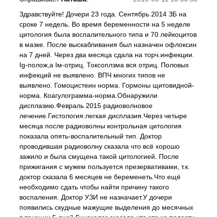
Здравствуйте! Дочери 23 года. Сентябрь 2014 ЗБ на
сроке 7 недель. Во время беременности на 5 неделе
цитология была воспалительного типа и 70 лейкоцитов
в мазке. После выскабливания был назначен офлоксин
на 7 дней. Через два месяца сдала на торч.инфекции.
Іg-полож,а Ім-отриц. Токсоплзма вся отриц. Половых
инфекций не выявлено. ВПЧ многих типов не
выявлено. Гомоцистеин норма. Гормоны щитовидной-
норма. Коагулограмма-норма.Обнаружили
дисплазию.Февраль 2015 радиоволновое
лечение.Гистология:легкая дисплазия.Через четыре
месяца после радиоволны контрольная цитология
показала опять-воспалительный тип. Доктор
проводившая радиоволну сказала что всё хорошо
зажило и была смущена такой цитологией. После
прижигания с мужем пользуется презервативами, т.к.
доктор сказала 6 месяцев не беременеть.Что ещё
необходимо сдать чтобы найти причину такого
воспаления. Доктор УЗИ не назначает.У дочери
появились скудные мажущие выделения до месячных