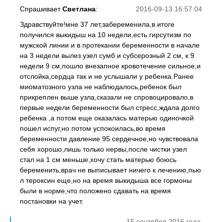
Спрашивает
Светлана
:
2016-09-13 16:57:04
Здравствуйте!мне 37 лет,забеременила,в итоге
получился выкидыш на 10 недели,есть гирсутизм по
мужской линии и в протекании беременности в начале
на 3 недели вылез узел сумб и субсерозный 2 см, к 9
недели 9 см,пошло внезапное кровотечение сильное,и
отслойка,сердца так и не услышали у ребенка.Ранее
миоматозного узла не наблюдалось,ребенок был
прикреплен выше узла,сказали не спровоцировало,в
первые недели беременности был стресс,ждала долго
ребенка ,а потом еще оказалась матерью одиночкой
пошел испуг,но потом успокоилась,во время
беременности давление 95 сердечное,но чувствовала
себя хорошо,лишь только нервы,после чистки узел
стал на 1 см меньше,хочу стать матерью боюсь
беременить,врач не выписывает ничего к лечению,пью
л тероксин еще,но на время выкидыша все гормоны
были в норме,что положено сдавать на время
постановки на учет.
15 сентября 2016 года