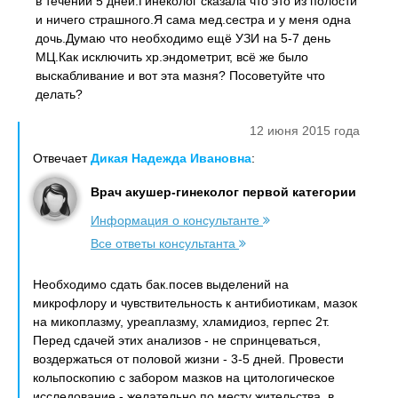
в течении 5 дней.Гинеколог сказала что это из полости
и ничего страшного.Я сама мед.сестра и у меня одна
дочь.Думаю что необходимо ещё УЗИ на 5-7 день
МЦ.Как исключить хр.эндометрит, всё же было
выскабливание и вот эта мазня? Посоветуйте что
делать?
12 июня 2015 года
Отвечает
Дикая Надежда Ивановна
:
Врач акушер-гинеколог первой категории
Информация о консультанте
Все ответы консультанта
Необходимо сдать бак.посев выделений на
микрофлору и чувствительность к антибиотикам, мазок
на микоплазму, уреаплазму, хламидиоз, герпес 2т.
Перед сдачей этих анализов - не спринцеваться,
воздержаться от половой жизни - 3-5 дней. Провести
кольпоскопию с забором мазков на цитологическое
исследование - желательно по месту жительства, в