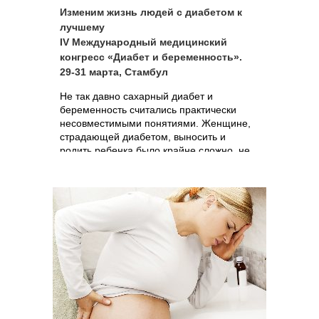
Изменим жизнь людей с диабетом к
лучшему
IV Международный медицинский
конгресс «Диабет и беременность».
29-31 марта, Стамбул
Не так давно сахарный диабет и
беременность считались практически
несовместимыми понятиями. Женщине,
страдающей диабетом, выносить и
родить ребенка было крайне сложно, не
говоря уж о том, что малыш от такой
беременности редко рождался здоровым.