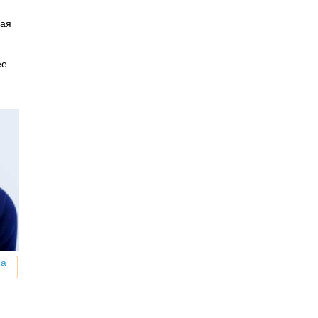
рая
ее
и
на