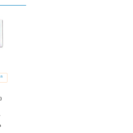
на
)
,
в