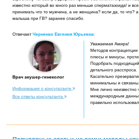
известно который во много раз меньше сперматазоида! и все
принимать что то мужчина, а не женщина? если да, то что? 
малыша при ГВ? заранее спасибо.
Отвечает
Черненко Евгения Юрьевна
:
Уважаемая Амира!
Методов контрацепции 
плюсы и минусы, проти
Подобрать подходящий 
детального расспроса.
Касательно презервати
Врач акушер-гинеколог
минимальны и связаны,
Информация о консультанте
Мне лично неизвестно 
международным данным 
Все ответы консультанта
правильно использова