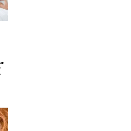
ин
и
с