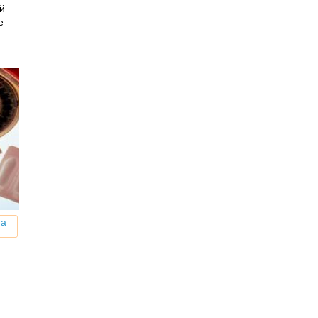
й
е
на