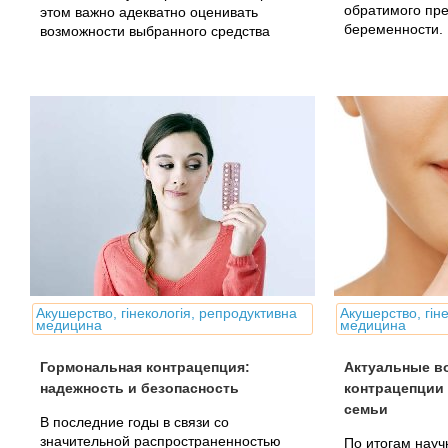
обратимого пр
этом важно адекватно оценивать
беременности.
возможности выбранного средства
контрацепции.
Акушерство, гінекологія, репродуктивна
Акушерство, гін
медицина
медицина
Гормональная контрацепция:
Актуальные в
надежность и безопасность
контрацепции
семьи
В последние годы в связи со
значительной распространенностью
По итогам науч