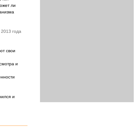
может ли
ганизма
 2013 года
ют свои
смотра и
енности
нился и