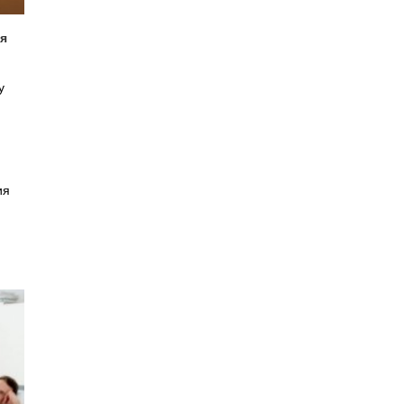
ия
у
ия