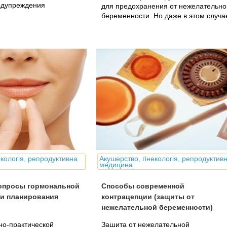
едупреждения
для предохранения от нежелательно
беременности. Но даже в этом случа
выход есть.
екологія, репродуктивна
Акушерство, гінекологія, репродуктив
медицина
опросы гормональной
Способы современной
 и планирования
контрацепции (защиты от
нежелательной беременности)
но-практической
Защита от нежелательной