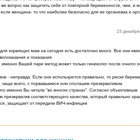
 же вопрос как защитить себя от повторной беременности, чем, и 
а если женщина- то что наиболее безопасно для ее организма и ор
23 декабря
для кормящих мам на сегодня есть достаточно много. Все они име
вопоказания и показания.
именно Вашей паре метод может только гинеколог после очного о
вов - неправда. Если они используются правильно, то риски берем
 чаще всего, с порвавшимся или сползшим презервативом.
что именно Вы читали "во многих странах". Согласно объективным
презерватив соответствующего качества, который правильно хра
лся, защищает от передачи ВИЧ-инфекции