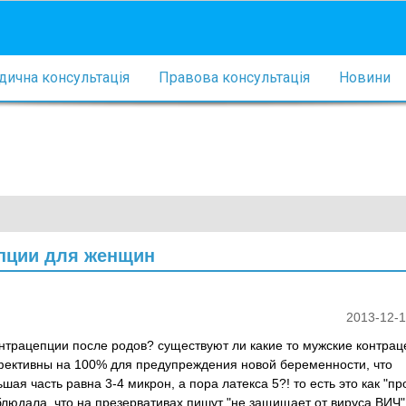
ична консультація
Правова консультація
Новини
епции для женщин
2013-12-1
нтрацепции после родов? существуют ли какие то мужские контрац
фективны на 100% для предупреждения новой беременности, что
ая часть равна 3-4 микрон, а пора латекса 5?! то есть это как "пр
блюдала, что на презервативах пишут "не защищает от вируса ВИЧ",