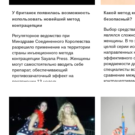
У британок появилась возможность
Какой метод 
использовать новейший метод
безопасный?
контрацепции
Выбор средства
являлся сложно
Регуляторное ведомство при
женщины. В то 
Минздраве Соединенного Королевства
целой серии ис
разрешило применение на территории
направленных 
страны инъекционного метода
эффективного с
контрацепции Sayana Press. Женщины
рождаемости д
могут самостоятельно вводить себе
специалисты вс
препарат, обеспечивающий
сравнение меж
противозачаточный эффект на
контрацептивам
протяжении 13 недель.
современным п
контрацептивн
влагалищными 