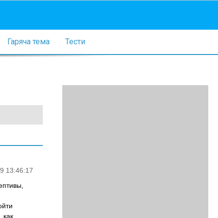
Гаряча тема
Тести
9 13:46:17
ептивы,
ойти
 как