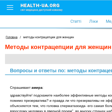
HEALTH-UA.ORG
світ медицини, доступний кожному
Статті
Ліки
Мед
Головна
/
методы контрацепции для женщин
методы контрацепции для женщин
Вопросы и ответы по: методы контрац
Спрашивает
амира
:
здравствуйте! подскажите наиболее эффективные методы ко
помимо презерватива? и правда ли что презервативы не эф
объясняется тем, что головка сперматазоида- его самая больш
взрослому человеку в дверной проем", во многих странах на