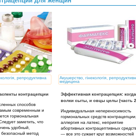
нтрацепции для женщин
екологія, репродуктивна
Акушерство, гінекологія, репродуктив
медицина
аспекты контрацепции
Эффективная контрацепция: когда
волки сыты, и овцы целы (часть 2
сленных способов
самым современным и
Индивидуальная непереносимость
ется гормональная
гормональных средств контрацепции
Следует заметить, что
аллергия на латекс, неприятие
 очень удобный,
абортивных контрацептивных средст
 безопасный метод
— все это сужает круг возможностей