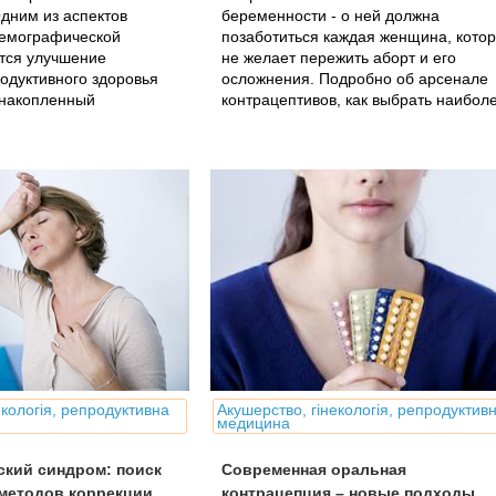
дним из аспектов
беременности - о ней должна
емографической
позаботиться каждая женщина, кото
тся улучшение
не желает пережить аборт и его
одуктивного здоровья
осложнения. Подробно об арсенале
 накопленный
контрацептивов, как выбрать наибол
й федерацией
подходящий - для надежной защиты 
емьи, которая
сохранения женского здоровья.
ее...
екологія, репродуктивна
Акушерство, гінекологія, репродуктив
медицина
ский синдром: поиск
Современная оральная
методов коррекции
контрацепция – новые подходы