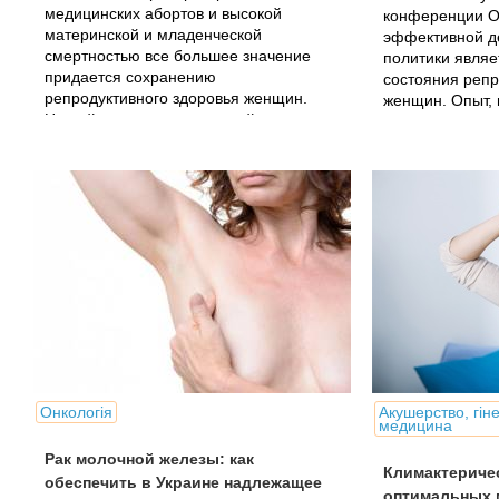
медицинских абортов и высокой
конференции О
материнской и младенческой
эффективной д
смертностью все большее значение
политики являе
придается сохранению
состояния репр
репродуктивного здоровья женщин.
женщин. Опыт,
Низкий уровень сексуальной культуры,
Международно
повышенная..
планирования с
объединяет бол
Онкологія
Акушерство, гін
медицина
Рак молочной железы: как
Климактериче
обеспечить в Украине надлежащее
оптимальных 