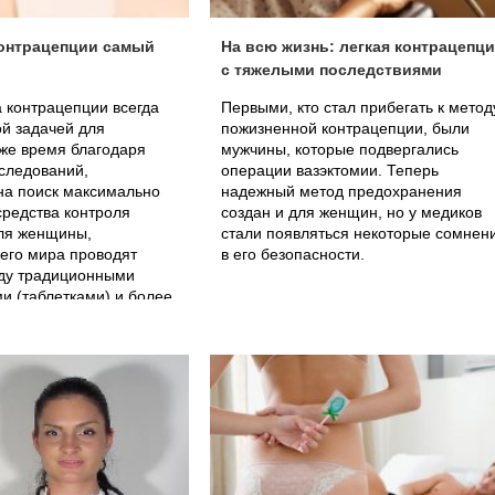
контрацепции самый
На всю жизнь: легкая контрацепц
с тяжелыми последствиями
 контрацепции всегда
Первыми, кто стал прибегать к метод
й задачей для
пожизненной контрацепции, были
же время благодаря
мужчины, которые подвергались
следований,
операции вазэктомии. Теперь
на поиск максимально
надежный метод предохранения
редства контроля
создан и для женщин, но у медиков
ля женщины,
стали появляться некоторые сомнен
его мира проводят
в его безопасности.
ду традиционными
и (таблетками) и более
одходом –
ыми пластырями и
кольцами