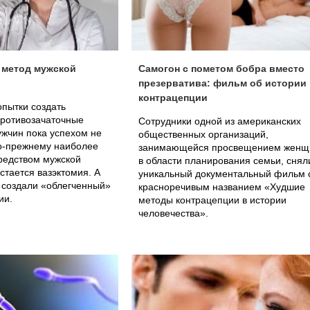
 метод мужской
Самогон с пометом бобра вместо
презерватива: фильм об истории
контрацепции
пытки создать
ротивозачаточные
Сотрудники одной из американских
ужчин пока успехом не
общественных организаций,
по-прежнему наиболее
занимающейся просвещением женщ
редством мужской
в области планирования семьи, снял
стается вазэктомия. А
уникальный документальный фильм 
 создали «облегченный»
красноречивым названием «Худшие
ии.
методы контрацепции в истории
человечества».