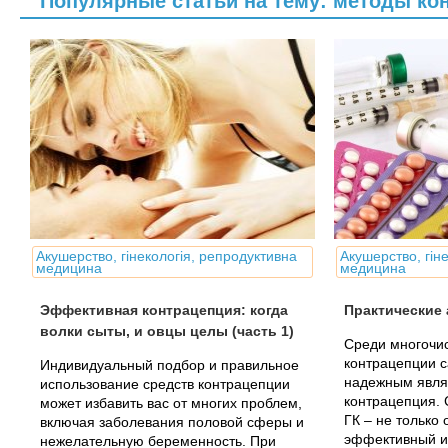
Популярные статьи на тему: методы ко
Акушерство, гінекологія, репродуктивна
Акушерство, гін
медицина
медицина
Эффективная контрацепция: когда
Практические 
волки сыты, и овцы целы (часть 1)
Среди многочи
контрацепции 
Индивидуальный подбор и правильное
надежным явля
использование средств контрацепции
контрацепция. 
может избавить вас от многих проблем,
ГК – не только
включая заболевания половой сферы и
эффективный и
нежелательную беременность. При