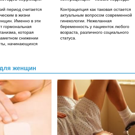
ий период считается
Контрацепция как таковая остается
ческим в жизни
актуальным вопросом современной
енщин. Именно в эти
гинекологии. Нежеланная
ит гормональная
беременность у пациенток любого
ганизма, которая
возраста, различного социального
 заметном снижении
статуса.
ты, начинающихся
 изменениях в...
 для женщин