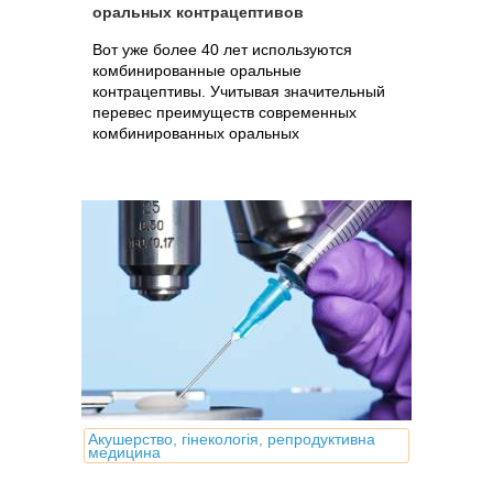
оральных контрацептивов
Вот уже более 40 лет используются
комбинированные оральные
контрацептивы. Учитывая значительный
перевес преимуществ современных
комбинированных оральных
контрацептивов над побочными
эффектами и редкими осложнениями, в
настоящее время в мире более...
Акушерство, гінекологія, репродуктивна
медицина