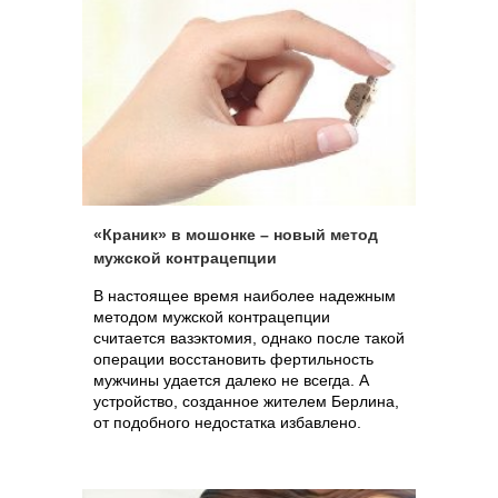
минимум, на 2 месяца, до беззвучных и
безболезненных ударов ультразвуком по
«святая святых» организма мужчины,
которые гарантируют 6 месяцев
«бездетного» секса – таков путь
эволюции мужской контрацепции всего за
последние год-два.
«Краник» в мошонке – новый метод
мужской контрацепции
В настоящее время наиболее надежным
методом мужской контрацепции
считается вазэктомия, однако после такой
операции восстановить фертильность
мужчины удается далеко не всегда. А
устройство, созданное жителем Берлина,
от подобного недостатка избавлено.