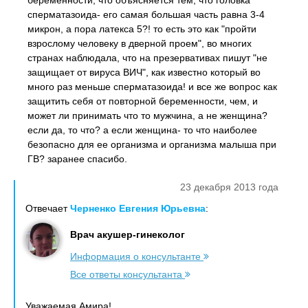
беременности, что объясняется тем, что головка
сперматазоида- его самая большая часть равна 3-4
микрон, а пора латекса 5?! то есть это как "пройти
взрослому человеку в дверной проем", во многих
странах наблюдала, что на презервативах пишут "не
защищает от вируса ВИЧ", как известно который во
много раз меньше сперматазоида! и все же вопрос как
защитить себя от повторной беременности, чем, и
может ли принимать что то мужчина, а не женщина?
если да, то что? а если женщина- то что наиболее
безопасно для ее организма и организма малыша при
ГВ? заранее спасибо.
23 декабря 2013 года
Отвечает
Черненко Евгения Юрьевна
:
Врач акушер-гинеколог
Информация о консультанте
Все ответы консультанта
Уважаемая Амира!