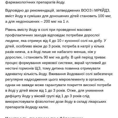
фармакологічних препаратів йоду.
Відповідно до рекомендацій, затверджених ВООЗ і МРКЙДЗ,
вміст йоду в сумішах для доношених дітей становить 100 мкг,
а для недоношених – 200 мкг на 1 л.
Рівень вмісту йоду в солі при проведенні масових
профілактичних заходів відповідає потребам дорослої
людини, яка отримує від 4 до 10 г кухонної солі на добу. У
дітей, особливо віком до 3 років, потреба в натрії у кілька
разів нижча, а в йоді лише не набагато менша, ніж у
дорослих, і становить 90 мкг на добу. В цей період триває
процес формування нервової системи, вкрай чутливий до
нестачі гормонів ЩЗ, тому дитина повинна отримувати
адекватну кількість йоду. Вживання йодованої солі забезпечує
регулярне надходження цього мікроелементу в організм,
однак не завжди може гарантувати покриття високої потреби
в йоді у дітей віком від 1 до 3 років. Отже, для уникнення
дефіциту йоду у віковій групі від 1 до 3 років слід
використовувати фізіологічні дози йоду в складі лікарських
препаратів йодиду калію.