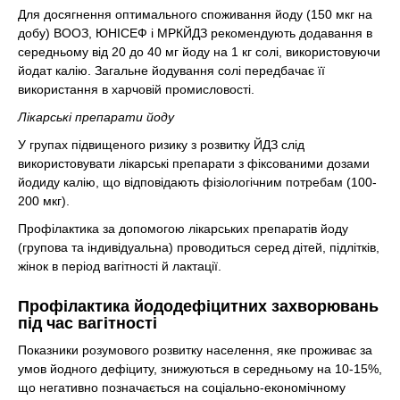
Для досягнення оптимального споживання йоду (150 мкг на
добу) ВООЗ, ЮНІСЕФ і МРКЙДЗ рекомендують додавання в
середньому від 20 до 40 мг йоду на 1 кг солі, використовуючи
йодат калію. Загальне йодування солі передбачає її
використання в харчовій промисловості.
Лікарські препарати йоду
У групах підвищеного ризику з розвитку ЙДЗ слід
використовувати лікарські препарати з фіксованими дозами
йодиду калію, що відповідають фізіологічним потребам (100-
200 мкг).
Профілактика за допомогою лікарських препаратів йоду
(групова та індивідуальна) проводиться серед дітей, підлітків,
жінок в період вагітності й лактації.
Профілактика йододефіцитних захворювань
під час вагітності
Показники розумового розвитку населення, яке проживає за
умов йодного дефіциту, знижуються в середньому на 10-15%,
що негативно позначається на соціально-економічному