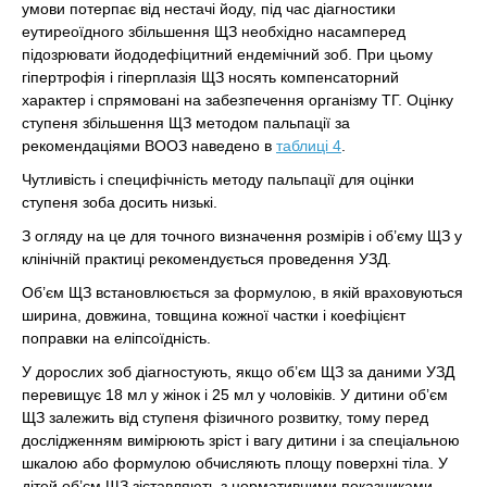
умови потерпає від нестачі йоду, під час діагностики
еутиреоїдного збільшення ЩЗ необхідно насамперед
підозрювати йододефіцитний ендемічний зоб. При цьому
гіпертрофія і гіперплазія ЩЗ носять компенсаторний
характер і спрямовані на забезпечення організму ТГ. Оцінку
ступеня збільшення ЩЗ методом пальпації за
рекомендаціями ВООЗ наведено в
таблиці 4
.
Чутливість і специфічність методу пальпації для оцінки
ступеня зоба досить низькі.
З огляду на це для точного визначення розмірів і об’єму ЩЗ у
клінічній практиці рекомендується проведення УЗД.
Об’єм ЩЗ встановлюється за формулою, в якій враховуються
ширина, довжина, товщина кожної частки і коефіцієнт
поправки на еліпсоїдність.
У дорослих зоб діагностують, якщо об’єм ЩЗ за даними УЗД
перевищує 18 мл у жінок і 25 мл у чоловіків. У дитини об’єм
ЩЗ залежить від ступеня фізичного розвитку, тому перед
дослідженням вимірюють зріст і вагу дитини і за спеціальною
шкалою або формулою обчисляють площу поверхні тіла. У
дітей об’єм ЩЗ зіставляють з нормативними показниками