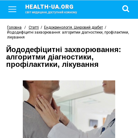
HEALTH-UA.ORG
світ медицини, доступний кожному
Головна
/
Статті
/
Ендокринологія. Цукровий діабет
/
Йододефіцитні захворювання: алгоритми діагностики, профілактики,
лікування
Йододефіцитні захворювання:
алгоритми діагностики,
профілактики, лікування