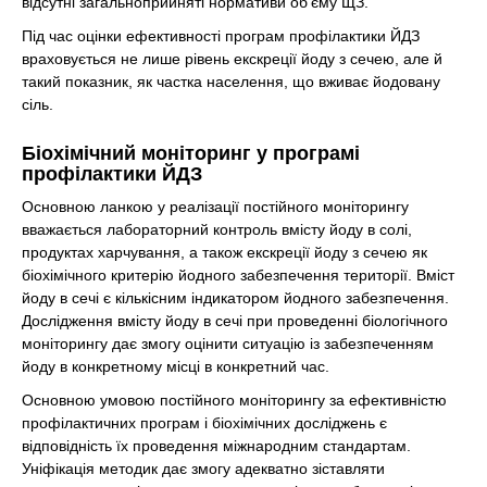
відсутні загальноприйняті нормативи об’єму ЩЗ.
Під час оцінки ефективності програм профілактики ЙДЗ
враховується не лише рівень екскреції йоду з сечею, але й
такий показник, як частка населення, що вживає йодовану
сіль.
Біохімічний моніторинг у програмі
профілактики ЙДЗ
Основною ланкою у реалізації постійного моніторингу
вважається лабораторний контроль вмісту йоду в солі,
продуктах харчування, а також екскреції йоду з сечею як
біохімічного критерію йодного забезпечення території. Вміст
йоду в сечі є кількісним індикатором йодного забезпечення.
Дослідження вмісту йоду в сечі при проведенні біологічного
моніторингу дає змогу оцінити ситуацію із забезпеченням
йоду в конкретному місці в конкретний час.
Основною умовою постійного моніторингу за ефективністю
профілактичних програм і біохімічних досліджень є
відповідність їх проведення міжнародним стандартам.
Уніфікація методик дає змогу адекватно зіставляти