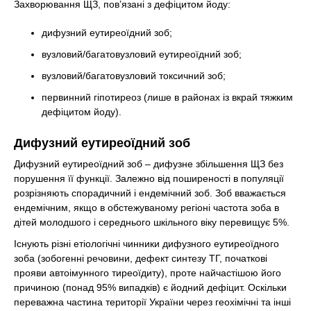
Захворювання ЩЗ, пов’язані з дефіцитом йоду:
дифузний еутиреоїдний зоб;
вузловий/багатовузловий еутиреоїдний зоб;
вузловий/багатовузловий токсичний зоб;
первинний гіпотиреоз (лише в районах із вкрай тяжким
дефіцитом йоду).
Дифузний еутиреоїдний зоб
Дифузний еутиреоїдний зоб – дифузне збільшення ЩЗ без
порушення її функції. Залежно від поширеності в популяції
розрізняють спорадичний і ендемічний зоб. Зоб вважається
ендемічним, якщо в обстежуваному регіоні частота зоба в
дітей молодшого і середнього шкільного віку перевищує 5%.
Існують різні етіологічні чинники дифузного еутиреоїдного
зоба (зобогенні речовини, дефект синтезу ТГ, початкові
прояви автоімунного тиреоїдиту), проте найчастішою його
причиною (понад 95% випадків) є йодний дефіцит. Оскільки
переважна частина території України через геохімічні та інші