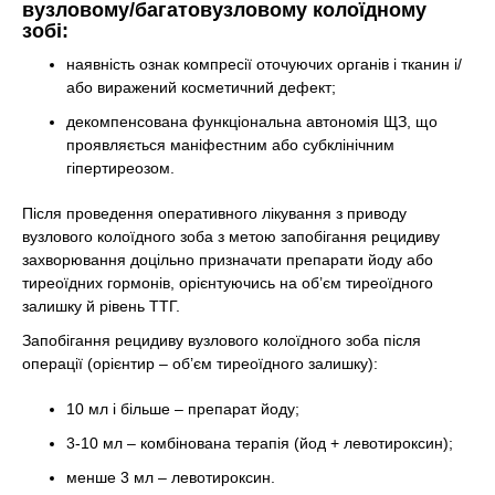
вузловому/багатовузловому колоїдному
зобі:
наявність ознак компресії оточуючих органів і тканин і/
або виражений косметичний дефект;
декомпенсована функціональна автономія ЩЗ, що
проявляється маніфестним або субклінічним
гіпертиреозом.
Після проведення оперативного лікування з приводу
вузлового колоїдного зоба з метою запобігання рецидиву
захворювання доцільно призначати препарати йоду або
тиреоїдних гормонів, орієнтуючись на об’єм тиреоїдного
залишку й рівень ТТГ.
Запобігання рецидиву вузлового колоїдного зоба після
операції (орієнтир – об’єм тиреоїдного залишку):
10 мл і більше – препарат йоду;
3-10 мл – комбінована терапія (йод + левотироксин);
менше 3 мл – левотироксин.