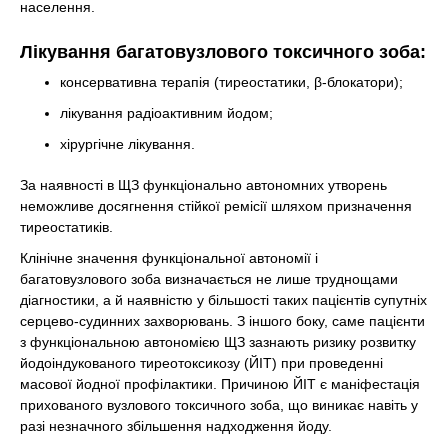
населення.
Лікування багатовузлового токсичного зоба:
консервативна терапія (тиреостатики, β-блокатори);
лікування радіоактивним йодом;
хірургічне лікування.
За наявності в ЩЗ функціонально автономних утворень
неможливе досягнення стійкої ремісії шляхом призначення
тиреостатиків.
Клінічне значення функціональної автономії і
багатовузлового зоба визначається не лише труднощами
діагностики, а й наявністю у більшості таких пацієнтів супутніх
серцево-судинних захворювань. З іншого боку, саме пацієнти
з функціональною автономією ЩЗ зазнають ризику розвитку
йодоіндукованого тиреотоксикозу (ЙІТ) при проведенні
масової йодної профілактики. Причиною ЙІТ є маніфестація
прихованого вузлового токсичного зоба, що виникає навіть у
разі незначного збільшення надходження йоду.