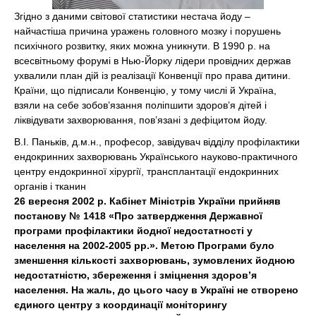
Згідно з даними світової статистики нестача йоду –
найчастіша причина уражень головного мозку і порушень
психічного розвитку, яких можна уникнути. В 1990 р. на
всесвітньому форумі в Нью-Йорку лідери провідних держав
ухвалили план дій із реалізації Конвенції про права дитини.
Країни, що підписали Конвенцію, у тому числі й Україна,
взяли на себе зобов’язання поліпшити здоров’я дітей і
ліквідувати захворювання, пов’язані з дефіцитом йоду.
В.І. Паньків, д.м.н., професор, завідувач відділу профілактики
ендокринних захворювань Українського науково-практичного
центру ендокринної хірургії, трансплантації ендокринних
органів і тканин
26 вересня 2002 р. Кабінет Міністрів України прийняв
постанову № 1418 «Про затвердження Державної
програми профілактики йодної недостатності у
населення на 2002-2005 рр.». Метою Програми було
зменшення кількості захворювань, зумовлених йодною
недостатністю, збереження і зміцнення здоров’я
населення. На жаль, до цього часу в Україні не створено
єдиного центру з координації моніторингу