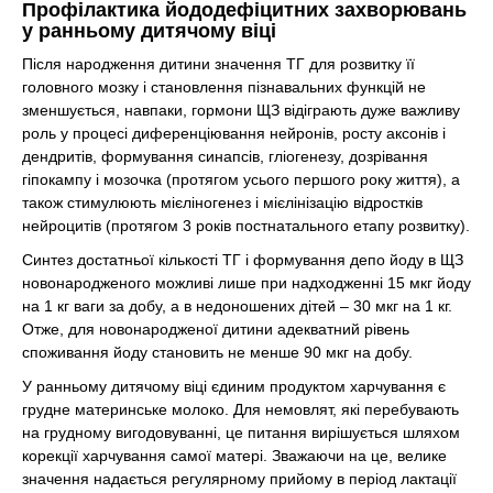
Профілактика йододефіцитних захворювань
у ранньому дитячому віці
Після народження дитини значення ТГ для розвитку її
головного мозку і становлення пізнавальних функцій не
зменшується, навпаки, гормони ЩЗ відіграють дуже важливу
роль у процесі диференціювання нейронів, росту аксонів і
дендритів, формування синапсів, гліогенезу, дозрівання
гіпокампу і мозочка (протягом усього першого року життя), а
також стимулюють мієліногенез і мієлінізацію відростків
нейроцитів (протягом 3 років постнатального етапу розвитку).
Синтез достатньої кількості ТГ і формування депо йоду в ЩЗ
новонародженого можливі лише при надходженні 15 мкг йоду
на 1 кг ваги за добу, а в недоношених дітей – 30 мкг на 1 кг.
Отже, для новонародженої дитини адекватний рівень
споживання йоду становить не менше 90 мкг на добу.
У ранньому дитячому віці єдиним продуктом харчування є
грудне материнське молоко. Для немовлят, які перебувають
на грудному вигодовуванні, це питання вирішується шляхом
корекції харчування самої матері. Зважаючи на це, велике
значення надається регулярному прийому в період лактації