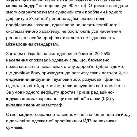
медіана йодурії не перевищує 90 мкг/л). Отримані дані дали
змогу охарактеризувати сучасний стан проблеми йодного
дефіциту в Україні. У регіонах здійснюються певні
профілактичні заходи, однак вони не носять постійного і
систематичного характеру, не охоплюють усе населення
регіонів, а засоби профілактики часто не відповідають
міжнародним стандартам.
Загалом в Україні на сьогодні лише близько 20-25%
населення споживає йодовану сіль, що, безумовно,
позначається на показниках стану здоров’я. Добре відомо,
що дефіцит йоду призводить до розвитку таких патологій, як
ендемічний дифузний і вузловий зоб, розумова і фізична
відсталість дітей, кретинізм, невиношування вагітності та ін.
За умов йодного дефіциту зростає і ризик радіаційно-
індукованих захворювань щитоподібної залози (ЩЗ) у
випадку ядерних катастроф.
Отже, медико-соціальне та економічне значення нестачі йоду
в довкіллі та адекватної профілактики ЙДЗ не викликає
сумнівів.