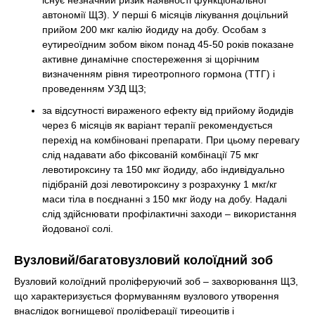
автономії ЩЗ). У перші 6 місяців лікування доцільний
прийом 200 мкг калію йодиду на добу. Особам з
еутиреоїдним зобом віком понад 45-50 років показане
активне динамічне спостереження зі щорічним
визначенням рівня тиреотропного гормона (ТТГ) і
проведенням УЗД ЩЗ;
за відсутності вираженого ефекту від прийому йодидів
через 6 місяців як варіант терапії рекомендується
перехід на комбіновані препарати. При цьому перевагу
слід надавати або фіксованій комбінації 75 мкг
левотироксину та 150 мкг йодиду, або індивідуально
підібраній дозі левотироксину з розрахунку 1 мкг/кг
маси тіла в поєднанні з 150 мкг йоду на добу. Надалі
слід здійснювати профілактичні заходи – використання
йодованої солі.
Вузловий/багатовузловий колоїдний зоб
Вузловий колоїдний проліферуючий зоб – захворювання ЩЗ,
що характеризується формуванням вузлового утворення
внаслідок вогнищевої проліферації тиреоцитів і