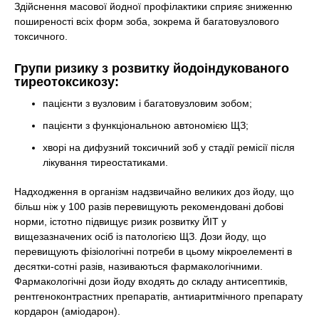
Здійснення масової йодної профілактики сприяє зниженню
поширеності всіх форм зоба, зокрема й багатовузлового
токсичного.
Групи ризику з розвитку йодоіндукованого
тиреотоксикозу:
пацієнти з вузловим і багатовузловим зобом;
пацієнти з функціональною автономією ЩЗ;
хворі на дифузний токсичний зоб у стадії ремісії після
лікування тиреостатиками.
Надходження в організм надзвичайно великих доз йоду, що
більш ніж у 100 разів перевищують рекомендовані добові
норми, істотно підвищує ризик розвитку ЙІТ у
вищезазначених осіб із патологією ЩЗ. Дози йоду, що
перевищують фізіологічні потреби в цьому мікроелементі в
десятки-сотні разів, називаються фармакологічними.
Фармакологічні дози йоду входять до складу антисептиків,
рентгеноконтрастних препаратів, антиаритмічного препарату
кордарон (аміодарон).