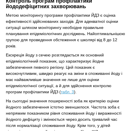
Контроль програм профілактики
йододефіцитних захворювань
Метою моніторингу програми профілактики ЙДЗ є оцінка
ефективності здійснюваних заходів. Для адекватної оцінки
ситуації шляхом моніторингу необхідне правильне
планування епідеміологічних досліджень. Найоптимальнішою
групою для проведення обстеження є школярі від 8 до 12
років.
Екскреція йоду з сечею розглядається як основний
епідеміологічний показник, що характеризує йодне
забезпечення певного регіону. Цей показник є
високочутливим, швидко реагує на зміни в споживанні йоду і
має найважливіше значення не лише для оцінки
епідеміологічної ситуації, а й для здійснення контролю
програм профілактики ЙДЗ (
табл. 3
).
На сьогодні значення поширеності зоба як критерію оцінки
йодного забезпечення істотно зменшилося. Частота зоба є
непрямим показником рівня споживання йоду і вираженості
йодного дефіциту і змінюється через досить тривалий час
після нормалізації споживання йоду. Крім того, у дітей