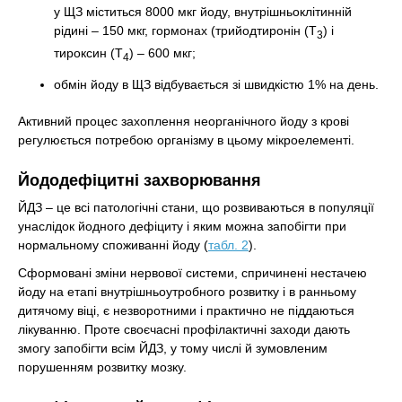
у ЩЗ міститься 8000 мкг йоду, внутрішньоклітинній
рідині – 150 мкг, гормонах (трийодтиронін (Т
) і
3
тироксин (Т
) – 600 мкг;
4
обмін йоду в ЩЗ відбувається зі швидкістю 1% на день.
Активний процес захоплення неорганічного йоду з крові
регулюється потребою організму в цьому мікроелементі.
Йододефіцитні захворювання
ЙДЗ – це всі патологічні стани, що розвиваються в популяції
унаслідок йодного дефіциту і яким можна запобігти при
нормальному споживанні йоду (
табл. 2
).
Сформовані зміни нервової системи, спричинені нестачею
йоду на етапі внутрішньоутробного розвитку і в ранньому
дитячому віці, є незворотними і практично не піддаються
лікуванню. Проте своєчасні профілактичні заходи дають
змогу запобігти всім ЙДЗ, у тому числі й зумовленим
порушенням розвитку мозку.