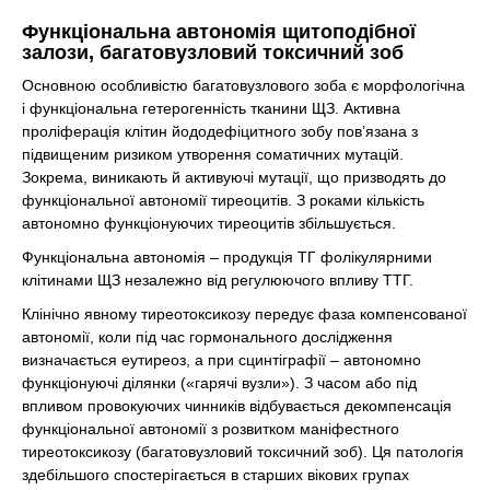
Функціональна автономія щитоподібної
залози, багатовузловий токсичний зоб
Основною особливістю багатовузлового зоба є морфологічна
і функціональна гетерогенність тканини ЩЗ. Активна
проліферація клітин йододефіцитного зобу пов’язана з
підвищеним ризиком утворення соматичних мутацій.
Зокрема, виникають й активуючі мутації, що призводять до
функціональної автономії тиреоцитів. З роками кількість
автономно функціонуючих тиреоцитів збільшується.
Функціональна автономія – продукція ТГ фолікулярними
клітинами ЩЗ незалежно від регулюючого впливу ТТГ.
Клінічно явному тиреотоксикозу передує фаза компенсованої
автономії, коли під час гормонального дослідження
визначається еутиреоз, а при сцинтіграфії – автономно
функціонуючі ділянки («гарячі вузли»). З часом або під
впливом провокуючих чинників відбувається декомпенсація
функціональної автономії з розвитком маніфестного
тиреотоксикозу (багатовузловий токсичний зоб). Ця патологія
здебільшого спостерігається в старших вікових групах