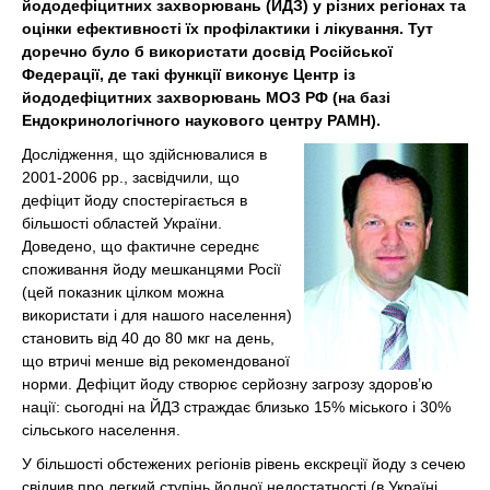
йододефіцитних захворювань (ЙДЗ) у різних регіонах та
оцінки ефективності їх профілактики і лікування. Тут
доречно було б використати досвід Російської
Федерації, де такі функції виконує Центр із
йододефіцитних захворювань МОЗ РФ (на базі
Ендокринологічного наукового центру РАМН).
Дослідження, що здійснювалися в
2001-2006 рр., засвідчили, що
дефіцит йоду спостерігається в
більшості областей України.
Доведено, що фактичне середнє
споживання йоду мешканцями Росії
(цей показник цілком можна
використати і для нашого населення)
становить від 40 до 80 мкг на день,
що втричі менше від рекомендованої
норми. Дефіцит йоду створює серйозну загрозу здоров’ю
нації: сьогодні на ЙДЗ страждає близько 15% міського і 30%
сільського населення.
У більшості обстежених регіонів рівень екскреції йоду з сечею
свідчив про легкий ступінь йодної недостатності (в Україні