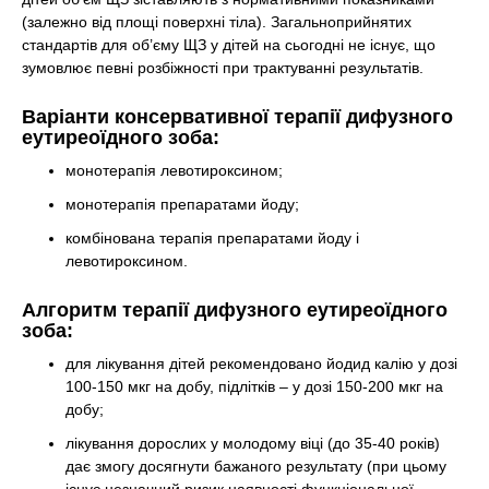
(залежно від площі поверхні тіла). Загальноприйнятих
стандартів для об’єму ЩЗ у дітей на сьогодні не існує, що
зумовлює певні розбіжності при трактуванні результатів.
Варіанти консервативної терапії дифузного
еутиреоїдного зоба:
монотерапія левотироксином;
монотерапія препаратами йоду;
комбінована терапія препаратами йоду і
левотироксином.
Алгоритм терапії дифузного еутиреоїдного
зоба:
для лікування дітей рекомендовано йодид калію у дозі
100-150 мкг на добу, підлітків – у дозі 150-200 мкг на
добу;
лікування дорослих у молодому віці (до 35-40 років)
дає змогу досягнути бажаного результату (при цьому
існує незначний ризик наявності функціональної