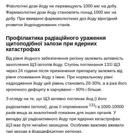
Фізіологічні дози йоду не перевищують 1000 мкг на добу.
Фармакологічні дози йоду становлять понад 1000 мкг на
добу. При вживанні фармакологічних доз йоду вірогідний
розвиток йодоіндукованих станів.
Профілактика радіаційного ураження
щитоподібної залози при ядерних
катастрофах
Від рівня йодного забезпечення регіону залежить активність
захоплення ЩЗ ізотопів йоду. Ступінь поглинання 131I ЩЗ
через 24 години після призначення препарату залежить від
рівня споживання йоду з їжею. При нормальному рівні
надходження йоду цей рівень становить 20-30%, а в разі його
хронічного дефіциту в харчуванні – 60% і більше.
З огляду на те, що ЩЗ активно поглинає йод (і його
131
радіоактивні ізотопи), доза її опромінення
I в 1000-10000
разів вища за аналогічний показник для інших органів. У
випадку дії радіоактивного йоду при ядерних катастрофах
ЩЗ має бути негайно захищена. Особливо важливо вживати
такі заходи в йододефіцитних регіонах.