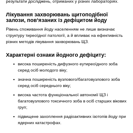
результати досліджень, отриманих у різних лабораторіях.
Лікування захворювань щитоподібної
залози, пов’язаних із дефіцитом йоду
Рівень споживання йоду населенням не лише визначає
структуру тиреоїдної патології, а й впливає на ефективність
різних методів лікування захворювань ЩЗ.
Характерні ознаки йодного дефіциту:
висока поширеність дифузного еутиреоїдного зоба
серед осіб молодого віку;
значна поширеність вузлового/багатовузлового зоба
серед осіб середнього віку;
висока частота функціональної автономії ЩЗ і
багатовузлового токсичного зоба в осіб старших вікових
груп;
підвищене захоплення радіоактивних ізотопів йоду при
ядерних катастрофах.