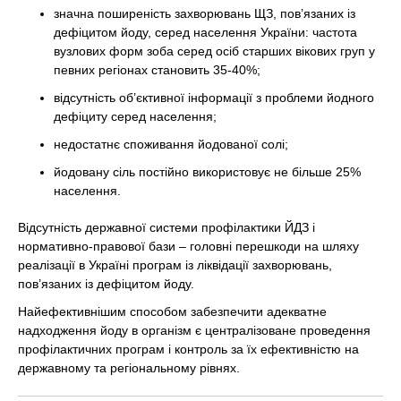
значна поширеність захворювань ЩЗ, пов’язаних із
дефіцитом йоду, серед населення України: частота
вузлових форм зоба серед осіб старших вікових груп у
певних регіонах становить 35-40%;
відсутність об’єктивної інформації з проблеми йодного
дефіциту серед населення;
недостатнє споживання йодованої солі;
йодовану сіль постійно використовує не більше 25%
населення.
Відсутність державної системи профілактики ЙДЗ і
нормативно-правової бази – головні перешкоди на шляху
реалізації в Україні програм із ліквідації захворювань,
пов’язаних із дефіцитом йоду.
Найефективнішим способом забезпечити адекватне
надходження йоду в організм є централізоване проведення
профілактичних програм і контроль за їх ефективністю на
державному та регіональному рівнях.