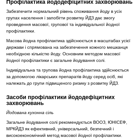
Профілактика йододефіцитних захворювань
Забезпечити нормальний рівень споживання йоду в усіх
групах населення і запобігти розвитку ЙДЗ дає змогу
проведення масової, групової та індивідуальної йодної
профілактики.
Масова йодна профілактика здійснюється в масштабах усієї
держави і спрямована на забезпечення кожного мешканця
необхідною кількістю йоду. Основним методом масової
йодної профілактики є загальне йодування солі.
Індивідуальна та групова йодна профілактика здійснюється
за допомогою лікарських препаратів йоду серед осіб, які
належать до групи підвищеного ризику з розвитку ЙДЗ.
Засоби профілактики йододефіцитних
захворювань
Йодована кухонна сіль
Загальне йодування солі рекомендується ВООЗ, ЮНІСЕФ,
МРКЙДЗ як ефективний, універсальний, безпечний і
високоекономічний метод масової йодної профілактики.