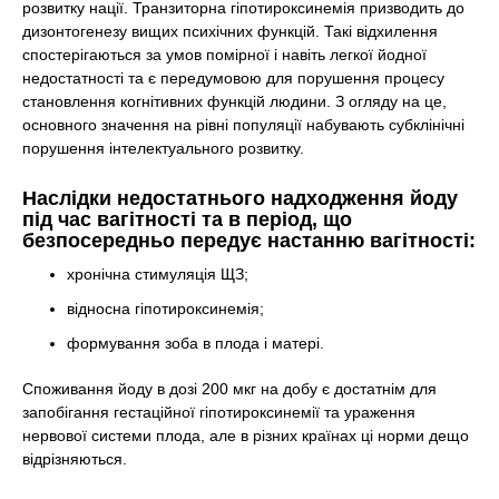
розвитку нації. Транзиторна гіпотироксинемія призводить до
дизонтогенезу вищих психічних функцій. Такі відхилення
спостерігаються за умов помірної і навіть легкої йодної
недостатності та є передумовою для порушення процесу
становлення когнітивних функцій людини. З огляду на це,
основного значення на рівні популяції набувають субклінічні
порушення інтелектуального розвитку.
Наслідки недостатнього надходження йоду
під час вагітності та в період, що
безпосередньо передує настанню вагітності:
хронічна стимуляція ЩЗ;
відносна гіпотироксинемія;
формування зоба в плода і матері.
Споживання йоду в дозі 200 мкг на добу є достатнім для
запобігання гестаційної гіпотироксинемії та ураження
нервової системи плода, але в різних країнах ці норми дещо
відрізняються.