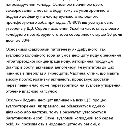
нагромадження колоїду. Основною причиною цього
захворювання є нестача йоду, тому за умов хронічного
йодного дефіциту на частку вузлового колоїдного
проліферуючого зоба припадає 75-90% від усіх вузлових
утворень у ЩЗ. Серед населення України частота вузлового
колоїдного проліферуючого зоба серед жінок старше 30 років
досягає 30%.
Основними факторами патогенезу як дифузного, так і
вузлового колоїдного зоба за умов дефіциту йоду є зниження
інтратиреоїдної концентрації йоду, автокринна продукція
факторів росту, активація ангіогенезу. Результатом дії цих
чинників є гіперплазія тиреоцитів. Частина клітин, що мають
високу проліферативну активність, продовжує зростати і
через певний час може перетворитися на вузлове утворення,
оточене власною капсулою.
Оскільки йодний дефіцит впливає на всю ЩЗ, процес
вузлоутворення, як правило, не обмежується однією
ділянкою або часткою, тому в результаті утворюється
багатовузловий зоб. Отже, вузловий колоїдний зоб серед
осіб, які проживають в йододефіцитному регіоні, є