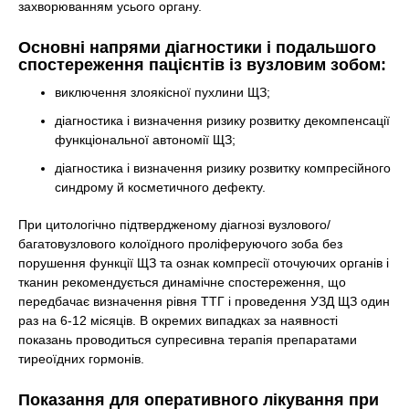
захворюванням усього органу.
Основні напрями діагностики і подальшого
спостереження пацієнтів із вузловим зобом:
виключення злоякісної пухлини ЩЗ;
діагностика і визначення ризику розвитку декомпенсації
функціональної автономії ЩЗ;
діагностика і визначення ризику розвитку компресійного
синдрому й косметичного дефекту.
При цитологічно підтвердженому діагнозі вузлового/
багатовузлового колоїдного проліферуючого зоба без
порушення функції ЩЗ та ознак компресії оточуючих органів і
тканин рекомендується динамічне спостереження, що
передбачає визначення рівня ТТГ і проведення УЗД ЩЗ один
раз на 6-12 місяців. В окремих випадках за наявності
показань проводиться супресивна терапія препаратами
тиреоїдних гормонів.
Показання для оперативного лікування при