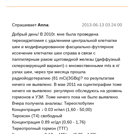
Спрашивает
Anna
:
2013-06-13 03:24:00
Добрый день! В 2010г. мне была проведена
тиреоидэктомия с удалением центральной клетчатки
шеи и модифицированное фасциально-футлярное
иссечение клетчатки шеи справа в связи с
паппилярным раком щитовидной железы (диффузный
склерозирующий вариант) с множественными mts в л/
узлах шеи, через три месяца прошла
радиойодотерапию (81 mCi(3GBq)? по результатам
ничего не выявлено. В мае 2011 на сцинтиграфии тоже
ничего не выявлено. регулярно обследуюсь на уровень
гормонов и УЗИ. Тоже ничего пока не было выявлено.
Вчера получила анализы: Тиреоглобулин
Концентрация ↓ 0.03 нг/мл (1,60 - 50,00)
Тироксин (Т4) свободный
Концентрация 0.89 нг/дл (0,60 - 1,76)
Тиреотропный гормон (ТТГ)