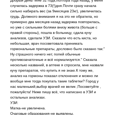
Добрый день! Мне 32 года,полтора года назад, у меня
случилась задержка в 73(!)дня.Почти сразу начала
сильно набирать вес (за 9месяцев 23кг), увеличилась
грудь. Должного внимания я на это не обратила, но
примерно два месяцев назад задержка повторилась,
но уже с сильными болями внизу живота (больше с
правой стороны), пошла в больницу, сдала кучу
анализов, сделали УЗИ. Сказали что есть киста, но
небольшая, врач посоветовала принимать
гормональные препараты, дословно было сказано так:"
Ну страшного ничего нет, попей обычные
противозачаточные и всё нормализуется." Сказала
несколько названий, в аптеке я спросила, мне назвали
кучу препаратов, что купить я не знаю.К тому же,
анализ на гормоны показал отклонения и можно ли
вообще мне тогда покупать такие таблетки? Город у
нас маленький,выбор врачей не велик ,Посоветуйте ,
пожалуйста! Ниже пишу всё, что написано в УЗИ и
остальных анализах.
УЗИ:
Матка-не увеличена.
Очаговые образования-не выявлены.