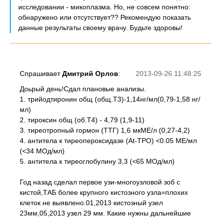
исследовании - микоплазма. Но, не совсем понятно:
обнаружено или отсутствует?? Рекомендую показать
данные результаты своему врачу. Будьте здоровы!
Спрашивает
Дмитрий Орлов
:
2013-09-26 11:48:25
Доьрый день!Сдал плановые анализы.
1. трийодтиронин общ (общ.Т3)-1,14нг/мл(0,79-1,58 нг/
мл)
2. тироксин общ (об.Т4) - 4,79 (1,9-11)
3. тиреотропный гормон (ТТГ) 1,6 мкМЕ/л (0,27-4,2)
4. антитела к тиреопероксидазе (At-TPO) <0.05 МЕ/мл
(<34 МОд/мл)
5. антитела к тиреоглобулину 3,3 (<65 МОд/мл)
Год назад сделал первое узи-многоузловой зоб с
кистой,ТАБ более крупного кистозного узла=плохих
клеток не выявлено.01,2013 кистозный узел
23мм,05,2013 узел 29 мм. Какие нужны дальнейшие