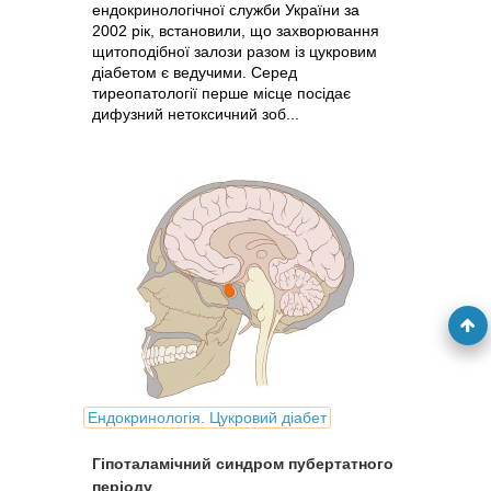
ендокринологічної служби України за
2002 рік, встановили, що захворювання
щитоподібної залози разом із цукровим
діабетом є ведучими. Серед
тиреопатології перше місце посідає
дифузний нетоксичний зоб...
Ендокринологія. Цукровий діабет
Гіпоталамічний синдром пубертатного
періоду