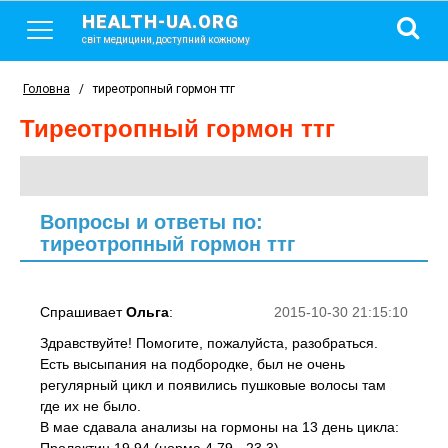
HEALTH-UA.ORG
світ медицини, доступний кожному
Головна
/
тиреотропный гормон ттг
тиреотропный гормон ттг
Вопросы и ответы по:
тиреотропный гормон ттг
Спрашивает
Ольга
:
2015-10-30 21:15:10
Здравствуйте! Помогите, пожалуйста, разобраться.
Есть высыпания на подбородке, был не очень
регулярный цикл и появились пушковые волосы там
где их не было.
В мае сдавала анализы на гормоны на 13 день цикла: