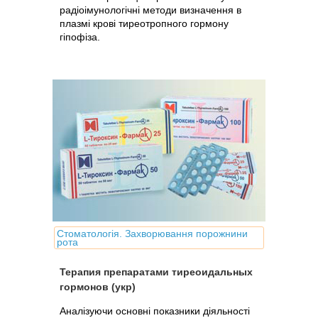
радіоімунологічні методи визначення в
плазмі крові тиреотропного гормону
гіпофіза.
Стоматологія. Захворювання порожнини
рота
Терапия препаратами тиреоидальных
гормонов (укр)
Аналізуючи основні показники діяльності