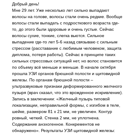
Добрый день!
Мне 29 лет. Уже несколько лет сильно выпадают
волосы на голове, волосы стали очень редкие. Вообще
волосы стали выпадать с подросткового возраста где-
то, до этого были здоровые и очень густые. Сейчас
волосы сухие, тонкие, слегка вьются. Сильное
выпадение где-то лет 5-6 назад связываю с сильным
стрессом (расставание с любимым человеком, защита
диплома, потеря работы). Сейчас в принципе таких
сильных стрессовых ситуаций нет, но волос становится
по объему всё меньше и меньше. В начале октября
прошла УЗИ органов брюшной полости и щитовидной
железы. По органам брюшной полости –
ультразвуковые признаки деформированного желчного
пузыря (врач сказал, что это врожденное искривление).
Запись в заключении: «Желчный пузырь типовой
локализации, неправильной формы, с изгибом в теле,
шейке, размером 81 х 21 мм, не увеличен. Контур
ровный, четкий. Стенка 2 мм, не уплотнена.
Содержание анэхогенное. Конкрементов не
обнаружено». Результаты УЗИ щитовидной железы: