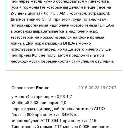
чем через месяц нужно обследоваться у гинеколога
(узи + гормоны (те которые вы делали и еще ( все на
2-5 день цикла) - Лг, ФСГ, АМГ, кортизол, эстрадиол).
Диагноз видимо СПКЯ при этом, судя по анализам,
гиперандрогенемия надпочечникового генеза (DHEA-s
в основном вырабатывается в надпочечниках,
тестостерон не нормализовался на фоне приема
ярины). Для нормализации DHEA-s можно
использовать метипред, но чаще всего ничего лучше
чем прием КОК не получается предложить, а при
необходимости беременности - стимуляция овуляции.
Спрашивает
Елена
:
2015-09-23 19:07:07
у меня т4 св при норме 0,93-1,7
т3 общий 2,33 при норме 2,0
пероксидаза щитовидной железы антитела АТПО
больше 600 при норме до 34МУ/мл
тиреоглобулин АТТГ 394,1 при норме до 115
Тиреотропный гормон ТТГ меньше 0,005 при норме