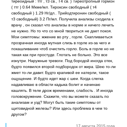
тиреоидный : ттг , т3 св., Т4 св. ) Тиреотропный гормон
( ттг ) 0.64 Мкме/мл. Тироксин свободный ( т4
свободный ) 1.29 Нг/дл.. Трийодтиронин свободный (
т3 свободный) 3.2 Пг/мл. Получила анализы сходила к
врачу , он сказал что анализы в норме и ничего лечить
не нужно. Но то что со мной твориться не дает покоя.
Мои симптомы: жжение во рту , горле. Скапливаеться
прозрачная иногда мутная слизь в горле из-за чего и
покашливание чтоб очистить горло. Боль в горле но не
такая как при простуде. Глотать не больно. Это все
изнутри. Наружные тревоги. Под бородой иногда отек,
будто появился второй подбородок от жира. Шею то-ли
жмет то-ли давит. Будто крапивой ее натерли, такое
ощущение. И будто идет жар с шеи. Когда слегка
надавливаю в области кадыка болит и начинаю
кашлять. В теле дрож временами, слабость . И иногда
головокружение. Скажите, что вы можете сказать по
анализам и узд? Могут быть такие симптомы от
щитовидной железы? Или здесь проблема в чем то
другом?
17 августа 2015 года