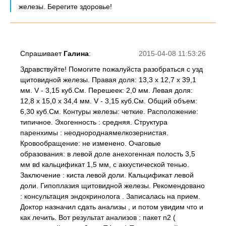
железы. Берегите здоровье!
Спрашивает
Галина
:
2015-04-08 11:53:26
Здравствуйте! Помогите пожалуйста разобраться с узд
щитовидной железы. Правая доля: 13,3 х 12,7 х 39,1
мм. V - 3,15 куб.См. Перешеек: 2,0 мм. Левая доля:
12,8 х 15,0 х 34,4 мм. V - 3,15 куб.См. Общий объем:
6,30 куб.См. Контуры железы: четкие. Расположение:
типичное. Эхогенность : средняя. Структура
паренхимы : неоднороднаямелкозернистая.
Кровообращение: не изменено. Очаговые
образования: в левой доле анехогенная полость 3,5
мм вd кальцификат 1,5 мм, с аккустической тенью.
Заключение : киста левой доли. Кальцификат левой
доли. Гипоплазия щитовидной железы. Рекомендовано
: консультация эндокринолога . Записалась на прием.
Доктор назначил сдать анализы , и потом увидим что и
как лечить. Вот результат анализов : пакет n2 (