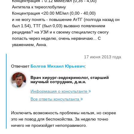
Концентрация ↓ 0.12 мкМЕ/мл (0,35 - 4,00)
Антитела к тиреоглобулину
Концентрация <20.00 МЕ/мл (0,00 - 40,00)
и не могу понять - повышение АтТГ (полгода назад он
был 1.54), ТТГ (был 0,03) вызвано появлением
рецидива? на УЗИ и к своему специалисту смогу
попасть через неделю, очень нервничаю... С
уважением, Анна.
17 июня 2013 года
Отвечает
Болгов Михаил Юрьевич
:
Врач хирург-эндокринолог, старший
научный сотрудник, д.м.н.
Информация о консультанте
Все ответы консультанта
Исключить возможность проблемы нельзя, но скорее
это не повод для беспокойства. За неделю точно
ничего не произойдет непоправимого.