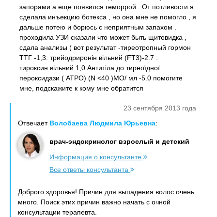
запорами а еще появился геморрой . От потливости я
сделала инъекцию ботекса , но она мне не помогло , я
дальше потею и борюсь с неприятным запахом .
проходила УЗИ сказали что может быть щитовидка ,
сдала анализы ( вот результат -тиреотропный гормон
ТТГ -1,3: трийодриронін вільний (FT3)-2.7 :
тироксин вільний 1,0 Антитіла до тиреоїдної
пероксидази ( АТРО) (N <40 )MO/ мл -5.0 помогите
мне, подскажите к кому мне обратится
23 сентября 2013 года
Отвечает
Волобаева Людмила Юрьевна
:
врач-эндокринолог взрослый и детский
Информация о консультанте
Все ответы консультанта
Доброго здоровья! Причин для выпадения волос очень
много. Поиск этих причин важно начать с очной
консультации терапевта.