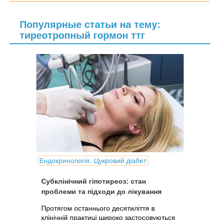
Популярные статьи на тему:
тиреотропный гормон ттг
Ендокринологія. Цукровий діабет
Субклінічний гіпотиреоз: стан
проблеми та підходи до лікування
Протягом останнього десятиліття в
клінічній практиці широко застосовуються