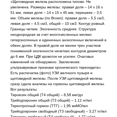
«Щитовидная железа расположена типово. Не
увеличена. Размеры железы: правая доля – 14 х 16 х
51 мм, левая доля – 14 х 15 х 45 мм, перешеек – 3,5
мм. Объем железы (по Brown): правая доля – 5,5 см3,
левая доля – 4,5 см3, общий – 10 см3. Контур ровный.
Границы четкие. Эхогенность средняя. Структура
неоднородная за счет многочисленных мелких
гиперэхогенных и единичных анэхогенных включений в
обеих долях. В правой доле не менее трех участков
пониженной эхогенности нечетких контуров диаметром
до 6 мм. При ЦДК кровоток не усилен. Очаговых
изменений не обнаружено. Заключение:
ультразвуковые признаки хронического тиреоидита».
Есть распечатка (фото) УЗИ желчного пузыря и
щитовидной железы. После УЗИ щитовидной железы
сразу сдала анализы на гормоны щитовидной железы.
Вот результаты:
Тироксин общий (Т4 общий) – 8,58 мкг/дл
Трийодтиронин общий (Т3 общий) – 1,12 нг/мл
Тиреотропный гормон (ТТГ) – 1,95 мкМО/мл
Трийодтиронин свободный (Т3 свободный) – 3,27 пг/мл
Тироксин свободный (Т4 свободный) – 1,27 нг/дл