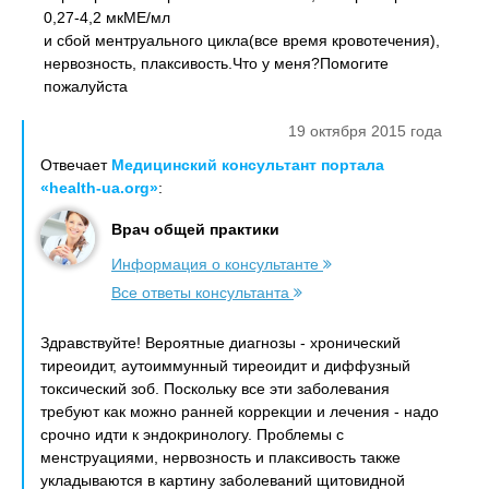
0,27-4,2 мкМЕ/мл
и сбой ментруального цикла(все время кровотечения),
нервозность, плаксивость.Что у меня?Помогите
пожалуйста
19 октября 2015 года
Отвечает
Медицинский консультант портала
«health-ua.org»
:
Врач общей практики
Информация о консультанте
Все ответы консультанта
Здравствуйте! Вероятные диагнозы - хронический
тиреоидит, аутоиммунный тиреоидит и диффузный
токсический зоб. Поскольку все эти заболевания
требуют как можно ранней коррекции и лечения - надо
срочно идти к эндокринологу. Проблемы с
менструациями, нервозность и плаксивость также
укладываются в картину заболеваний щитовидной