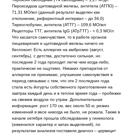
Пероксидаза щитовидной железы, антитела (АТПО) –
71,31 МО/мл (данный результат выделен как
отклонение, референтный интервал – до 34,0)
Тиреоглобулин, антитела (АТТГ) – 109,6 МО/мл
Рецепторы ТТГ, антитела IgG (АТрТТГ) - < 0,3 МО/л
Что касается самочувствия, то в работе органов
пищеварения и щитовидной железы ничего не
беспокоит. Есть аллергия на амброзию (август,
сентябрь), с детства, достаточно сильная, но
последние 2 года проходит легче чем когда-либо,
практически не ощутимо. Никаких препаратов от
аллергии не принимаю, улучшение самочувствия в
период связываю с тем, что эти 2 последних года
стала есть йогурты собственного приготовления на
завтрак каждый день и в теплое время года – пробежки
на свежем воздухе по утрам. Дополнительная
информация: рост 170 см, вес около 50 кг, резких
изменений в весе никогда не было, не рожала. Также в
начале октября прошла обследование у гинеколога
(изменился характер и запах выделений), по
результатам анализов поставили диагноз – цервицит