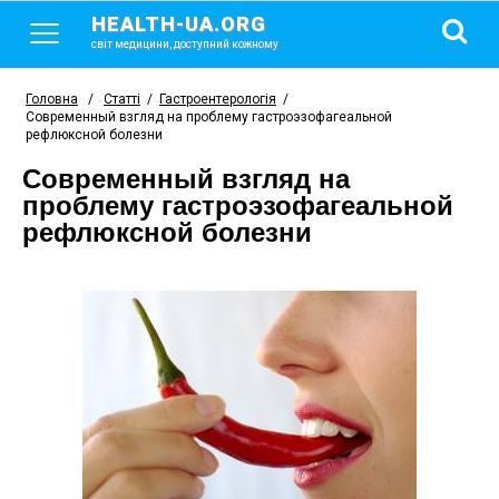
HEALTH-UA.ORG
світ медицини, доступний кожному
Головна
/
Статті
/
Гастроентерологія
/
Современный взгляд на проблему гастроэзофагеальной
рефлюксной болезни
Современный взгляд на
проблему гастроэзофагеальной
рефлюксной болезни