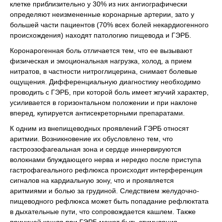
клетке приблизительно у 30% из них ангиографически
определяют неизмененные коронарные артерии, зато у
большей части пациентов (70% всех болей некардиогенного
происхождения) находят патологию пищевода и ГЭРБ.
Коронарогенная боль отличается тем, что ее вызывают
физическая и эмоциональная нагрузка, холод, а прием
нитратов, в частности нитроглицерина, снимает болевые
ощущения. Дифференциальную диагностику необходимо
проводить с ГЭРБ, при которой боль имеет жгучий характер,
усиливается в горизонтальном положении и при наклоне
вперед, купируется антисекреторными препаратами.
К одним из внепищеводных проявлений ГЭРБ относят
аритмии. Возникновение их обусловлено тем, что
гастроэзофагеальная зона и сердце иннервируются
волокнами блуждающего нерва и нередко после приступа
гастрофагеального рефлюкса происходит интерференция
сигналов на кардиальную зону, что и проявляется
аритмиями и болью за грудиной. Следствием желудочно-
пищеводного рефлюкса может быть попадание рефлюктата
в дыхательные пути, что сопровождается кашлем. Также