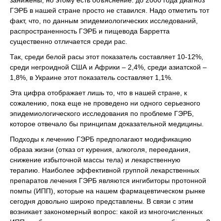
занижены, но этому есть объяснение: до 2000 года диагноз
ГЭРБ в нашей стране просто не ставился. Надо отметить тот
факт, что, по данным эпидемиологических исследований,
распространенность ГЭРБ и пищевода Барретта
существенно отличается среди рас.
Так, среди белой расы этот показатель составляет 10-12%,
среди негроидной США и Африки – 2,4%, среди азиатской –
1,8%, в Украине этот показатель составляет 1,1%.
Эта цифра отображает лишь то, что в нашей стране, к
сожалению, пока еще не проведено ни одного серьезного
эпидемиологического исследования по проблеме ГЭРБ,
которое отвечало бы принципам доказательной медицины.
Подходы к лечению ГЭРБ предполагают модификацию
образа жизни (отказ от курения, алкоголя, переедания,
снижение избыточной массы тела) и лекарственную
терапию. Наиболее эффективной группой лекарственных
препаратов лечения ГЭРБ являются ингибиторы протонной
помпы (ИПП), которые на нашем фармацевтическом рынке
сегодня довольно широко представлены. В связи с этим
возникает закономерный вопрос: какой из многочисленных