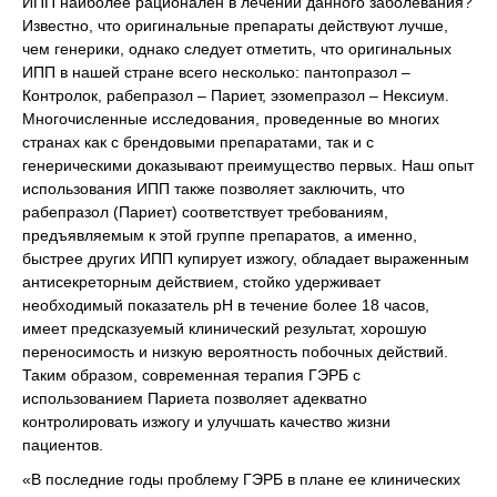
ИПП наиболее рационален в лечении данного заболевания?
Известно, что оригинальные препараты действуют лучше,
чем генерики, однако следует отметить, что оригинальных
ИПП в нашей стране всего несколько: пантопразол –
Контролок, рабепразол – Париет, эзомепразол – Нексиум.
Многочисленные исследования, проведенные во многих
странах как с брендовыми препаратами, так и с
генерическими доказывают преимущество первых. Наш опыт
использования ИПП также позволяет заключить, что
рабепразол (Париет) соответствует требованиям,
предъявляемым к этой группе препаратов, а именно,
быстрее других ИПП купирует изжогу, обладает выраженным
антисекреторным действием, стойко удерживает
необходимый показатель рН в течение более 18 часов,
имеет предсказуемый клинический результат, хорошую
переносимость и низкую вероятность побочных действий.
Таким образом, современная терапия ГЭРБ с
использованием Париета позволяет адекватно
контролировать изжогу и улучшать качество жизни
пациентов.
«В последние годы проблему ГЭРБ в плане ее клинических