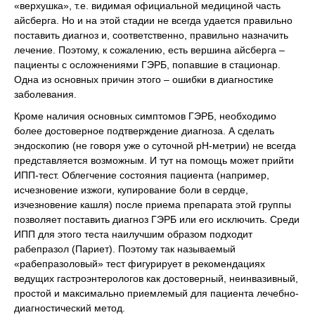
«верхушка», т.е. видимая официальной медициной часть
айсберга. Но и на этой стадии не всегда удается правильно
поставить диагноз и, соответственно, правильно назначить
лечение. Поэтому, к сожалению, есть вершина айсберга –
пациенты с осложнениями ГЭРБ, попавшие в стационар.
Одна из основных причин этого – ошибки в диагностике
заболевания.
Кроме наличия основных симптомов ГЭРБ, необходимо
более достоверное подтверждение диагноза. А сделать
эндоскопию (не говоря уже о суточной рН-метрии) не всегда
представляется возможным. И тут на помощь может прийти
ИПП-тест. Облегчение состояния пациента (например,
исчезновение изжоги, купирование боли в сердце,
изчезновение кашля) после приема препарата этой группы
позволяет поставить диагноз ГЭРБ или его исключить. Среди
ИПП для этого теста наилучшим образом подходит
рабепразол (Париет). Поэтому так называемый
«рабепразоловый» тест фигурирует в рекомендациях
ведущих гастроэнтерологов как достоверный, неинвазивный,
простой и максимально приемлемый для пациента лечебно-
диагностический метод.