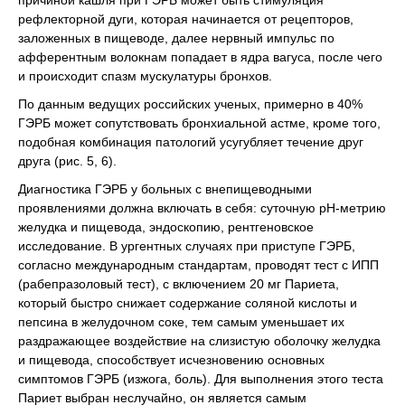
причиной кашля при ГЭРБ может быть стимуляция
рефлекторной дуги, которая начинается от рецепторов,
заложенных в пищеводе, далее нервный импульс по
афферентным волокнам попадает в ядра вагуса, после чего
и происходит спазм мускулатуры бронхов.
По данным ведущих российских ученых, примерно в 40%
ГЭРБ может сопутствовать бронхиальной астме, кроме того,
подобная комбинация патологий усугубляет течение друг
друга (рис. 5, 6).
Диагностика ГЭРБ у больных с внепищеводными
проявлениями должна включать в себя: суточную рН-метрию
желудка и пищевода, эндоскопию, рентгеновское
исследование. В ургентных случаях при приступе ГЭРБ,
согласно международным стандартам, проводят тест с ИПП
(рабепразоловый тест), с включением 20 мг Париета,
который быстро снижает содержание соляной кислоты и
пепсина в желудочном соке, тем самым уменьшает их
раздражающее воздействие на слизистую оболочку желудка
и пищевода, способствует исчезновению основных
симптомов ГЭРБ (изжога, боль). Для выполнения этого теста
Париет выбран неслучайно, он является самым