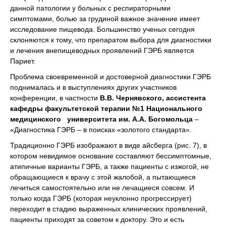
данной патологии у больных с респираторными
симптомами, болью за грудиной важное значение имеет
исследование пищевода. Большинство ученых сегодня
склоняются к тому, что препаратом выбора для диагностики
и лечения внепищеводных проявлений ГЭРБ является
Париет.
Проблема своевременной и достоверной диагностики ГЭРБ
поднималась и в выступлениях других участников
конференции, в частности
В.В. Чернявского, ассистента
кафедры факультетской терапии №1 Национального
медицинского университета им. А.А. Богомольца
–
«Диагностика ГЭРБ – в поисках «золотого стандарта».
Традиционно ГЭРБ изображают в виде айсберга (рис. 7), в
котором невидимое основание составляют бессимптомные,
атипичные варианты ГЭРБ, а также пациенты с изжогой, не
обращающиеся к врачу с этой жалобой, а пытающиеся
лечиться самостоятельно или не лечащиеся совсем. И
только когда ГЭРБ (которая неуклонно прогрессирует)
переходит в стадию выраженных клинических проявлений,
пациенты приходят за советом к доктору. Это и есть