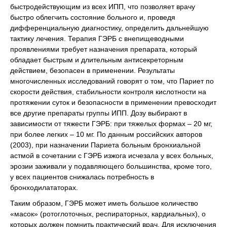
быстродействующим из всех ИПП, что позволяет врачу
быстро облегчить состояние больного и, проведя
дифференциальную диагностику, определить дальнейшую
тактику лечения. Терапия ГЭРБ с внепищеводными
проявлениями требует назначения препарата, который
обладает быстрым и длительным антисекреторным
действием, безопасен в применении. Результаты
многочисленных исследований говорят о том, что Париет по
скорости действия, стабильности контроля кислотности на
протяжении суток и безопасности в применении превосходит
все другие препараты группы ИПП. Дозу выбирают в
зависимости от тяжести ГЭРБ: при тяжелых формах – 20 мг,
при более легких – 10 мг. По данным российских авторов
(2003), при назначении Париета больным бронхиальной
астмой в сочетании с ГЭРБ изжога исчезала у всех больных,
эрозии заживали у подавляющего большинства, кроме того,
у всех пациентов снижалась потребность в
бронходилататорах.
Таким образом, ГЭРБ может иметь большое количество
«масок» (ротоглоточных, респираторных, кардиальных), о
которых должен помнить практический врач. Для исключения