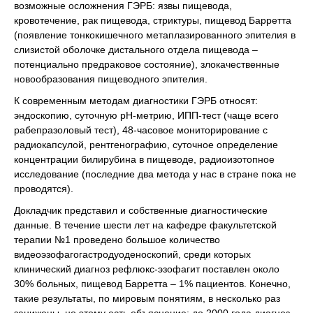
возможные осложнения ГЭРБ: язвы пищевода,
кровотечение, рак пищевода, стриктуры, пищевод Барретта
(появление тонкокишечного метаплазированного эпителия в
слизистой оболочке дистального отдела пищевода –
потенциально предраковое состояние), злокачественные
новообразования пищеводного эпителия.
К современным методам диагностики ГЭРБ относят:
эндоскопию, суточную pH-метрию, ИПП-тест (чаще всего
рабепразоловый тест), 48-часовое мониторирование с
радиокапсулой, рентгенографию, суточное определение
концентрации билирубина в пищеводе, радиоизотопное
исследование (последние два метода у нас в стране пока не
проводятся).
Докладчик представил и собственные диагностические
данные. В течение шести лет на кафедре факультетской
терапии №1 проведено большое количество
видеоэзофагогастродуоденоскопий, среди которых
клинический диагноз рефлюкс-эзофагит поставлен около
30% больных, пищевод Барретта – 1% пациентов. Конечно,
такие результаты, по мировым понятиям, в несколько раз