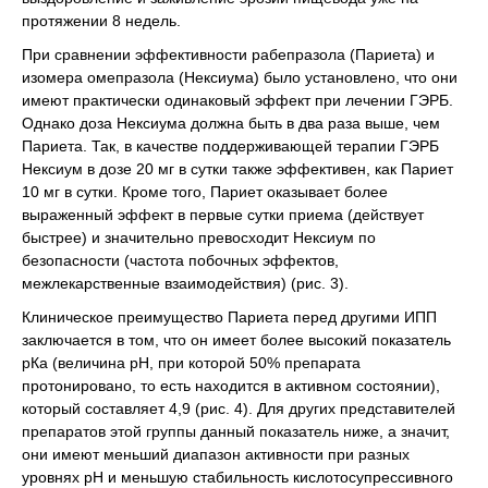
протяжении 8 недель.
При сравнении эффективности рабепразола (Париета) и
изомера омепразола (Нексиума) было установлено, что они
имеют практически одинаковый эффект при лечении ГЭРБ.
Однако доза Нексиума должна быть в два раза выше, чем
Париета. Так, в качестве поддерживающей терапии ГЭРБ
Нексиум в дозе 20 мг в сутки также эффективен, как Париет
10 мг в сутки. Кроме того, Париет оказывает более
выраженный эффект в первые сутки приема (действует
быстрее) и значительно превосходит Нексиум по
безопасности (частота побочных эффектов,
межлекарственные взаимодействия) (рис. 3).
Клиническое преимущество Париета перед другими ИПП
заключается в том, что он имеет более высокий показатель
рКа (величина рН, при которой 50% препарата
протонировано, то есть находится в активном состоянии),
который составляет 4,9 (рис. 4). Для других представителей
препаратов этой группы данный показатель ниже, а значит,
они имеют меньший диапазон активности при разных
уровнях рН и меньшую стабильность кислотосупрессивного