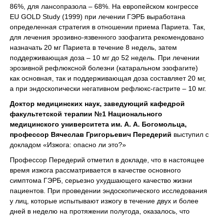
86%, для лансопразола – 68%. На европейском конгрессе
EU GOLD Study (1999) при лечении ГЭРБ выработана
определенная стратегия в отношении приема Париета. Так,
для лечения эрозивно-язвенного эзофагита рекомендовано
назначать 20 мг Париета в течение 8 недель, затем
поддерживающая доза – 10 мг до 52 недель. При лечении
эрозивной рефлюксной болезни (катаральном эзофагите)
как основная, так и поддерживающая доза составляет 20 мг,
а при эндоскопически негативном рефлюкс-гастрите – 10 мг.
Доктор медицинских наук, заведующий кафедрой
факультетской терапии №1 Национального
медицинского университета им. А. А. Богомольца,
профессор Вячеслав Григорьевич Передерий
выступил с
докладом «Изжога: опасно ли это?»
Профессор Передерий отметил в докладе, что в настоящее
время изжога рассматривается в качестве основного
симптома ГЭРБ, серьезно ухудшающего качество жизни
пациентов. При проведении эндоскопического исследования
у лиц, которые испытывают изжогу в течение двух и более
дней в неделю на протяжении полугода, оказалось, что