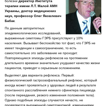
болезни
директор Института
терапии имени Л.Т. Малой АМН
Украины, доктор медицинских
наук, профессор Олег Яковлевич
Бабак
.
По данным авторитетных
эпидемиологических исследований,
выраженные симптомы ГЭРБ присутствуют у 10%
населения. Вызывает беспокойство тот факт, что ГЭРБ не
имеет тенденции к самоограничению, то есть
самостоятельно это заболевание не проходит.
Повторяющиеся эпизоды рефлюксов на протяжении
длительного времени значительно ухудшают качество жизни
пациентов, приводят к серьезным осложнениям.
Выделяют два варианта рефлюкса. Первый:
физиологический гастроэзофагеальный рефлюкс, который
иногда может проявляться у здоровых людей в результате
спонтанного расслабления нижнего сфинктера пищевода
(после переедания, резкого изменения положения тела).
Однако подобные эпизоды случаются нечасто, не
проявляются выраженной симптоматикой, изменениями