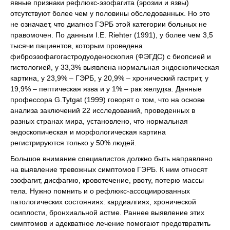
явные признаки рефлюкс-эзофагита (эрозии и язвы)
отсутствуют более чем у половины обследованных. Но это
не означает, что диагноз ГЭРБ этой категории больных не
правомочен. По данным I.E. Riehter (1991), у более чем 3,5
тысячи пациентов, которым проведена
фиброэзофагогастродуоденоскопия (ФЭГДС) с биопсией и
гистологией, у 33,3% выявлена нормальная эндоскопическая
картина, у 23,9% – ГЭРБ, у 20,9% – хронический гастрит, у
19,9% – пептическая язва и у 1% – рак желудка. Данные
профессора G.Tytgat (1999) говорят о том, что на основе
анализа заключений 22 исследований, проведенных в
разных странах мира, установлено, что нормальная
эндоскопическая и морфологическая картина
регистрируются только у 50% людей.
Большое внимание специалистов должно быть направлено
на выявление тревожных симптомов ГЭРБ. К ним относят
эзофагит, дисфагию, кровотечение, рвоту, потерю массы
тела. Нужно помнить и о рефлюкс-ассоциированных
патологических состояниях: кардиалгиях, хронической
осиплости, бронхиальной астме. Раннее выявление этих
симптомов и адекватное лечение помогают предотвратить