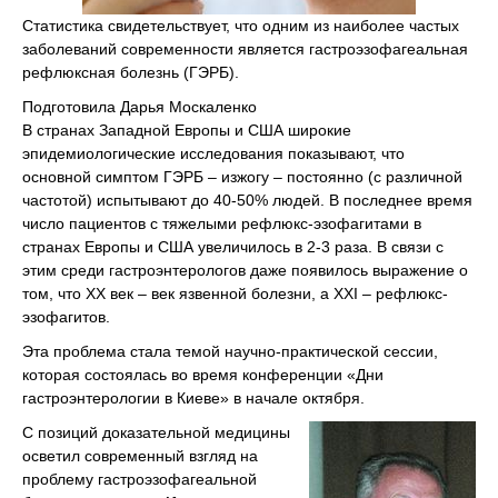
Статистика свидетельствует, что одним из наиболее частых
заболеваний современности является гастроэзофагеальная
рефлюксная болезнь (ГЭРБ).
Подготовила Дарья Москаленко
В странах Западной Европы и США широкие
эпидемиологические исследования показывают, что
основной симптом ГЭРБ – изжогу – постоянно (с различной
частотой) испытывают до 40-50% людей. В последнее время
число пациентов с тяжелыми рефлюкс-эзофагитами в
странах Европы и США увеличилось в 2-3 раза. В связи с
этим среди гастроэнтерологов даже появилось выражение о
том, что ХХ век – век язвенной болезни, а ХХI – рефлюкс-
эзофагитов.
Эта проблема стала темой научно-практической сессии,
которая состоялась во время конференции «Дни
гастроэнтерологии в Киеве» в начале октября.
С позиций доказательной медицины
осветил современный взгляд на
проблему гастроэзофагеальной