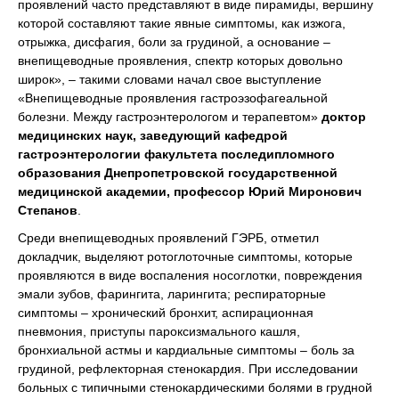
проявлений часто представляют в виде пирамиды, вершину
которой составляют такие явные симптомы, как изжога,
отрыжка, дисфагия, боли за грудиной, а основание –
внепищеводные проявления, спектр которых довольно
широк», – такими словами начал свое выступление
«Внепищеводные проявления гастроэзофагеальной
болезни. Между гастроэнтерологом и терапевтом»
доктор
медицинских наук, заведующий кафедрой
гастроэнтерологии факультета последипломного
образования Днепропетровской государственной
медицинской академии, профессор Юрий Миронович
Степанов
.
Среди внепищеводных проявлений ГЭРБ, отметил
докладчик, выделяют ротоглоточные симптомы, которые
проявляются в виде воспаления носоглотки, повреждения
эмали зубов, фарингита, ларингита; респираторные
симптомы – хронический бронхит, аспирационная
пневмония, приступы пароксизмального кашля,
бронхиальной астмы и кардиальные симптомы – боль за
грудиной, рефлекторная стенокардия. При исследовании
больных с типичными стенокардическими болями в грудной