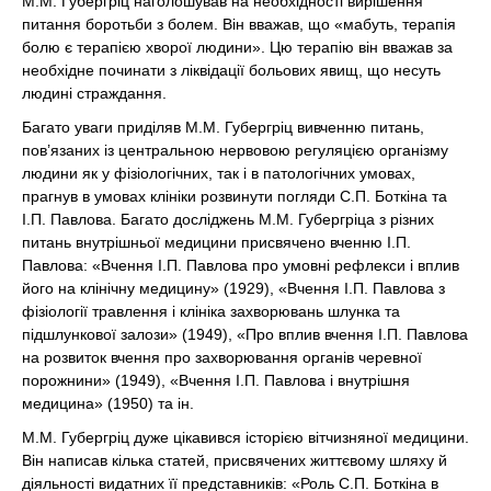
М.М. Губергріц наголошував на необхідності вирішення
питання боротьби з болем. Він вважав, що «мабуть, терапія
болю є терапією хворої людини». Цю терапію він вважав за
необхідне починати з ліквідації больових явищ, що несуть
людині страждання.
Багато уваги приділяв М.М. Губергріц вивченню питань,
пов’язаних із центральною нервовою регуляцією організму
людини як у фізіологічних, так і в патологічних умовах,
прагнув в умовах клініки розвинути погляди С.П. Боткіна та
І.П. Павлова. Багато досліджень М.М. Губергріца з різних
питань внутрішньої медицини присвячено вченню І.П.
Павлова: «Вчення І.П. Павлова про умовні рефлекси і вплив
його на клінічну медицину» (1929), «Вчення І.П. Павлова з
фізіології травлення і клініка захворювань шлунка та
підшлункової залози» (1949), «Про вплив вчення І.П. Павлова
на розвиток вчення про захворювання органів черевної
порожнини» (1949), «Вчення І.П. Павлова і внутрішня
медицина» (1950) та ін.
М.М. Губергріц дуже цікавився історією вітчизняної медицини.
Він написав кілька статей, присвячених життєвому шляху й
діяльності видатних її представників: «Роль С.П. Боткіна в