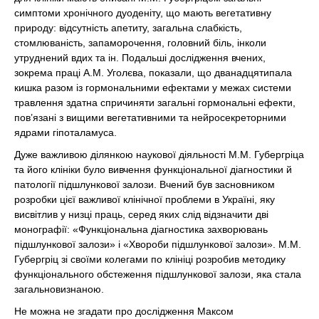
симптоми хронічного дуоденіту, що мають вегетативну
природу: відсутність апетиту, загальна слабкість,
стомлюваність, запаморочення, головний біль, інколи
утруднений вдих та ін. Подальші дослідження вчених,
зокрема праці А.М. Уголєва, показали, що дванадцятипала
кишка разом із гормональними ефектами у межах системи
травлення здатна спричиняти загальні гормональні ефекти,
пов’язані з вищими вегетативними та нейросекреторними
ядрами гіпоталамуса.
Дуже важливою ділянкою наукової діяльності М.М. Губергріца
та його клініки було вивчення функціональної діагностики й
патології підшлункової залози. Вчений був засновником
розробки цієї важливої клінічної проблеми в Україні, яку
висвітлив у низці праць, серед яких слід відзначити дві
монографії: «Функціональна діагностика захворювань
підшлункової залози» і «Хвороби підшлункової залози». М.М.
Губергріц зі своїми колегами по клініці розробив методику
функціонального обстеження підшлункової залози, яка стала
загальновизнаною.
Не можна не згадати про дослідження Максом