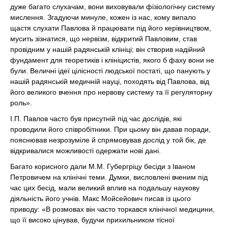
дуже багато слухачам, вони виховували фізіологічну систему
мислення. Згадуючи минуле, кожен із нас, кому випало
щастя слухати Павлова й працювати під його керівництвом,
мусить зізнатися, що нервізм, відкритий Павловим, став
провідним у нашій радянській клініці; він створив надійний
фундамент для теоретиків і клініцистів, якого б фаху вони не
були. Величні ідеї цілісності людської постаті, що панують у
нашій радянській медичній науці, походять від Павлова, від
його великого вчення про нервову систему та її регуляторну
роль».
І.П. Павлов часто був присутній під час дослідів, які
проводили його співробітники. При цьому він давав поради,
пояснював незрозуміле й спрямовував дослід у той бік, де
відкривалися можливості одержати нові дані.
Багато корисного дали М.М. Губергріцу бесіди з Іваном
Петровичем на клінічні теми. Думки, висловлені вченим під
час цих бесід, мали великий вплив на подальшу наукову
діяльність його учнів. Макс Мойсейович писав із цього
приводу: «В розмовах він часто торкався клінічної медицини,
що її високо цінував, будучи прихильником тісної