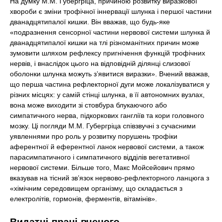
На думку М.М. Губергріца, причиною розвитку виразкової
хвороби є зміни трофічної іннервації шлунка і першої частини
дванадцятипалої кишки. Він вважав, що будь-яке
«подразнення сенсорної частини нервової системи шлунка й
дванадцятипалої кишки на тлі різноманітних причин може
зумовити шляхом рефлексу пригнічення функцій трофічних
нервів, і внаслідок цього на відповідній ділянці слизової
оболонки шлунка можуть з’явитися виразки». Вчений вважав,
що перша частина рефлекторної дуги може локалізуватися у
різних місцях: у самій стінці шлунка, в її автономних вузлах,
вона може виходити зі стовбура блукаючого або
симпатичного нерва, підкоркових гангліїв та кори головного
мозку. Ці погляди М.М. Губергріца співзвучні з сучасними
уявленнями про роль у розвитку порушень трофіки
аферентної й еферентної ланок нервової системи, а також
парасимпатичного і симпатичного відділів вегетативної
нервової системи. Більше того, Макс Мойсейович прямо
вказував на тісний зв’язок нервово-рефлекторного ланцюга з
«хімічним середовищем організму, що складається з
електролітів, гормонів, ферментів, вітамінів».