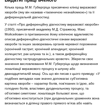
Видатні праці вченого
Кілька праць М.М. Губергріца присвячено клініці виразкової
хвороби (яку він називав «таємничою незнайомкою») та її
диференціальній діагностиці.
У статті «Про диференційну діагностику виразкової хвороби»
(1950), присвяченій академіку М.Д. Стражеску, Макс
Мойсейович із притаманною йому клінічною вдумливістю
описав диференційно-діагностичні ознаки виразкової
хвороби та інших захворювань органів черевної порожнини
(хронічний гастрит, хронічний апендицит, хронічний
холецистит, рак шлунка та ін.), а також диференційну
діагностику гастродуоденальних кровотеч. Зберегли своє
значення висловлювання М.М. Губергріца щодо визначення
локалізації виразкового процесу в шлунку або
дванадцятипалій кишці. Ось що він писав з цього приводу: «У
подібних випадках нам значно допомагає суб’єктивна
картина хвороби – характер болів, пов’язаних із їдою, або
голодних болів, властивих дуоденальному процесу, та
об’єктивні симптоми: локалізація больової зони, що
об’єктивно констатується (при дуоденальних ураженнях вона
визначається в ділянці правого прямого м’яза або навіть