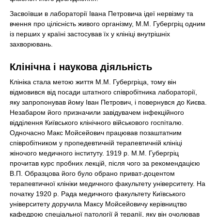
Засвоївши в лабораторії Івана Петровича ідеї нервізму та
вчення про цілісність живого організму, М.М. Губергріц одним
із перших у країні застосував їх у клініці внутрішніх
захворювань.
Клінічна і наукова діяльність
Клініка стала метою життя М.М. Губергріца, тому він
відмовився від посади штатного співробітника лабораторії,
яку запропонував йому Іван Петрович, і повернувся до Києва.
Незабаром його призначили завідувачем інфекційного
відділення Київського клінічного військового госпіталю.
Одночасно Макс Мойсейович працював позаштатним
співробітником у пропедевтичній терапевтичній клініці
жіночого медичного інституту. 1919 р. М.М. Губергріц
прочитав курс пробних лекцій, після чого за рекомендацією
В.П. Образцова його було обрано приват-доцентом
терапевтичної клініки медичного факультету університету. На
початку 1920 р. Рада медичного факультету Київського
університету доручила Максу Мойсейовичу керівництво
кафедрою спеціальної патології й терапії, яку він очолював