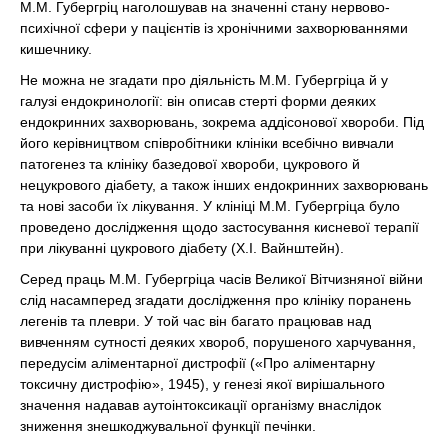
М.М. Губергріц наголошував на значенні стану нервово-
психічної сфери у пацієнтів із хронічними захворюваннями
кишечнику.
Не можна не згадати про діяльність М.М. Губергріца й у
галузі ендокринології: він описав стерті форми деяких
ендокринних захворювань, зокрема аддісонової хвороби. Під
його керівництвом співробітники клініки всебічно вивчали
патогенез та клініку базедової хвороби, цукрового й
нецукрового діабету, а також інших ендокринних захворювань
та нові засоби їх лікування. У клініці М.М. Губергріца було
проведено дослідження щодо застосування кисневої терапії
при лікуванні цукрового діабету (X.І. Вайнштейн).
Серед праць М.М. Губергріца часів Великої Вітчизняної війни
слід насамперед згадати дослідження про клініку поранень
легенів та плеври. У той час він багато працював над
вивченням сутності деяких хвороб, порушеного харчування,
передусім аліментарної дистрофії («Про аліментарну
токсичну дистрофію», 1945), у генезі якої вирішального
значення надавав аутоінтоксикації організму внаслідок
зниження знешкоджувальної функції печінки.