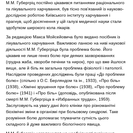
М.М. Губергріц постійно цікавився питаннями раціонального
та лікувального харчування, був тісно пов’язаний із науково-
дослідною роботою Київського інституту харчування і
прагнув, щоб досягнення у цій галузі медичної науки стали
здобутком широкого кола лікарів.
За редакцією Макса Мойсейовича було видано посібник із
лікувального харчування. Важливою ланкою на ниві наукової
діяльності М.М. Губергріца була проблема болю. Його
цікавив не лише генез болю при деяких захворюваннях
(грудна жаба, хвороби печінки та нирок), про що вже йшлося
вище, але й біль як загальна проблема фізіології і патології.
Наслідком проведених досліджень були праці «До проблеми
болю» (спільно з О.С. Берляндом та ін., 1933), «Про біль»
(1938), «Хімічні зрушення при болю» (1938), «Про проблему
болю» (1941) і «Про біль» (доповідь, опублікована після
смерті М.М. Губергріца в «Избранных трудах», 1959).
Заслуговують на увагу дані його клініки про різноманітні
біохімічні зміни в організмі при больовому синдромі. Таке
розуміння болю допомагає тлумачити сутність цього
складного й дуже важливого біологічного явища.