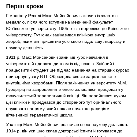
Перші кроки
Гімназію у Ревелі Макс Мойсейович закінчив із золотою
медаллю, після чого вступив на медичний факультет
Юр’ївського університету. 1905 р. він перевівся до Київського
університету. Тут юнак зацікавився клінікою внутрішніх
хвороб, яким він присвятив усю свою подальшу лікарську й
наукову діяльність.
1911 р. Макс Мойсейович закінчив курс навчання в
університеті й одержав диплом із відзнакою. Здібний і
працьовитий студент ще під час навчання на старших курсах
привернув увагу В.П. Образцова своєю зацікавленістю
внутрішніми хворобами. Після закінчення університету М.М.
Губергріц на запрошення вченого залишився працювати у
факультетській терапевтичній клініці. Він перейнявся духом
цієї клініки й приєднався до створеного тут оригінального
наукового напряму, який поклав початок традиціям
вітчизняної терапевтичної школи.
У клініці Макс Мойсейович розпочав свою наукову діяльність.
1914 р. він успішно склав докторські іспити й готувався до