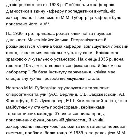
до кінця свого життя. 1928 р. її об’єднали з кафедрою
діагностики в єдину кафедру пропедевтики внутрішніх
захворювань. Після смерті М.М. Губергріца кафедрі було
присвоєно його ім’я**.
На 1930-ті рр. припадає розквіт клінічної та наукової
діяльності Макса Мойсейовича. Реорганізується й
розширюється клінічна база кафедри, збільшується ліжковий
фонд, з’являється спеціальне устаткування. Клініка стає
зразковою лікувальною установою. На кінець 1935 р. вона
вже має 105 ліжок, створюються фізіологічна й біохімічна
лабораторії. Як база Інституту харчування, клініка має
спеціальну кухню і розробляє лікувальні столи.
Навколо М.М. Губергріца згруповуються талановиті
співробітники та учні (А.С. Берлянд, Є.Б. Закржевський, А.І.
Франкфурт, Л.С. Луканцевер, Е.Ш. Каменецький та ін.), які в
майбутньому стануть професорами, керівниками
терапевтичних кафедр. З’являється низка праць,
присвячених функціональній діагностиці й клініці
захворювань підшлункової залози та вегетативної нервової
системи, проблемі болю тощо. У 1939 р. за редакцією М.М.