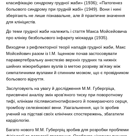
класифікацію синдрому грудної жаби» (1936); «Патогенез
больового синдрому при грудній жабі» (1949). Вони і нині
зберігають не лише пізнавальне, але й практичне значення
для клініцистів.
До теми грудної жаби належить і стаття Макса Мойсейовича
про клініку безбольового інфаркту міокарда (1935).
Виходячи з рефлекторної теорії нападів грудної жаби, Макс
Мойсейович разом із І.М. Іщенком почав застосовувати
паравертебральну анестезію верхніх грудних та нижніх
шийних міжхребцевих вузлів із метою розриву зв’язку між
симпатичними вузлами й спинним мозком, що є провідником
больового відчуття.
Заслуговують на увагу й дослідження М.М. Губергріца,
присвячені аналізу змін кров’яного тиску при поворотному
тифі, клінікам післявисипнотифозного й помираючого серця,
тромбозу селезінкової вени. Узагальнення, що їх зробив
учений на підставі своїх клінічних спостережень, збагатили
кардіологію.
Багато нового М.М. Губергріц зробив для розробки проблеми