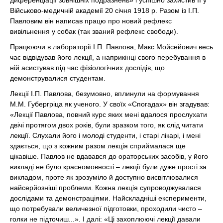
диференціації зовнішніх подразнень» і успішно захистив її у
Військово-медичній академії 20 січня 1918 р. Разом із І.П.
Павловим він написав працю про новий рефлекс
вивільнення у собак (так званий рефлекс свободи).
Працюючи в лабораторії І.П. Павлова, Макс Мойсейович весь
час відвідував його лекції, а наприкінці свого перебування в
ній асистував під час фізіологічних дослідів, що
демонструвалися студентам.
Лекції І.П. Павлова, безумовно, вплинули на формування
М.М. Губергріца як ученого. У своїх «Спогадах» він згадував:
«Лекції Павлова, повний курс яких мені вдалося прослухати
двічі протягом двох років, були зразком того, як слід читати
лекції. Слухали його і молоді студенти, і старі лікарі, і мені
здається, що з кожним разом лекція сприймалася ще
цікавіше. Павлов не вдавався до ораторських засобів, у його
викладі не було красномовності – лекції були дуже прості за
викладом, проте як зрозуміло й доступно висвітлювалися
найсерйозніші проблеми. Кожна лекція супроводжувалася
дослідами та демонстраціями. Найскладніші експерименти,
що потребували величезної підготовки, проходили чисто –
голки не підточиш...». І далі: «Ці захоплюючі лекції давали