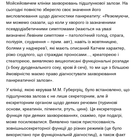
Мойсейовичем клініки захворювань підшлункової залози. На
сьогодні повністю зберегло своє значення його
висловлювання щодо діагностики панкреатиту: «Резюмуючи,
ми можемо сказати, що коли у хворого із зазначеними
псевдодіабетичними симптомами (маються на увазі
визначені Левіним симптоми – патологічний голод, спрага,
поліурія, схуднення – прим. авт.), навіть із жовтяницею,
болями у надчерев’ї, які мають описаний Катчем характер,
різко схудлого, що страждає проносами..., креатореєю і
стеатореєю, виявляємо вищеописані функціональні розлади
(з боку дуоденального соку, крові й сечі), то ми ще з більшою
ймовірністю маємо право діагностувати захворювання
панкреатичної залози».
У клініці, якою керував М.М. Губергріц, було встановлено, що
підшлункова залоза є не лише секреторним, але й
екскреторним органом щодо деяких речовин (пуринові
основи, креатинін, пігменти, ртуть, цинк). Ця екскреторна
функція при деяких захворюваннях, скажімо, при подагрі,
може посилюватися. Виявлено також пристосованість
зовнішньосекреторної функції до різних режимів (це було
використано при функціональній діагностиці), а також факт