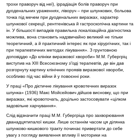
трохи праворуч від неї), іррадіація болів праворуч при
дуоденальних ураженнях, ліворуч – при шлункових, больова
точка під мечем при дуоденальних виразках, характер
шлункової секреції, рентгенівська й гастроскопічна картини та
ін. У більшості випадків правильна локалізаційна діагностика
можлива, вона становить надзвичайно великий не тільки
теоретичний, а й практичний інтерес як при хірургічних, так і
при терапевтичних методах лікування». З грунтовною
доповіддю «До клініки виразкової хвороби» М.М. Губергріц
виступив на XIII Всесоюзному з’їзді терапевтів, де він дав
розгорнуту картину клінічних проявів виразкової хвороби,
особливо під час війни й у повоєнні роки.
У праці «Про дієтичне лікування кровотечних виразок
шлунка» (1936) Макс Мойсейович дійшов висновку, що при
виразках, які кровоточать, доцільно застосовувати «цілком
задовільне харчування».
Слід відзначити праці М.М. Губергріца про захворювання
дванадцятипалої кишки. Лише останнім часом ця ділянка
шлунково-кишкового тракту починає привертати до себе
увагу з погляду виявлення впливу її моторики на