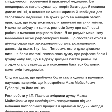
співдружності теоретичної й практичної медицини. Він
неодноразово наголошував, що теорія багато дає й повинна
давати клініці, а остання не менш корисна й необхідна для
теоретичної медицини. На доказ цього він наводив багато
прикладів, що іноді висвітлювали заплутані питання клініки.
Ніколи не забуду, як колись розповів йому про свої перші
роботи з вивчення серцевого болю. Я не розумів механізму
виникнення низки рефлекторних болів, що спостерігаються в
ділянці серця при захворюванні органів, розташованих
далеко від нього. І тут Іван Петрович, якого дуже цікавило
питання болю взагалі, виклав свою думку про рефлекс болю і
грудну жабу так, що я відразу зрозумів багато речей. Це
згодом стало у пригоді для пояснення багатьох больових
симптомів і синдромів».
Слід нагадати, що проблема болю стала одним із важливих
наукових напрямів, що їх розробляв Макс Мойсейович
Губергріц та його клініка.
Роки роботи у І.П. Павлова зміцнили думку Макса
Мойсейовича про необхідність використання під час
вивчення патологічних процесів в організмі людини методів
фізіологічного дослідження.