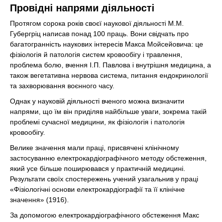
Провідні напрями діяльності
Протягом сорока років своєї наукової діяльності М.М.
Губергріц написав понад 100 праць. Вони свідчать про
багатогранність наукових інтересів Макса Мойсейовича: це
фізіологія й патологія систем кровообігу і травлення,
проблема болю, вчення І.П. Павлова і внутрішня медицина, а
також вегетативна нервова система, питання ендокринології
та захворювання воєнного часу.
Однак у науковій діяльності вченого можна визначити
напрями, що їм він приділяв найбільше уваги, зокрема такій
проблемі сучасної медицини, як фізіологія і патологія
кровообігу.
Велике значення мали праці, присвячені клінічному
застосуванню електрокардіографічного методу обстеження,
який усе більше поширювався у практичній медицині.
Результати своїх спостережень учений узагальнив у праці
«Фізіологічні основи електрокардіографії та її клінічне
значення» (1916).
За допомогою електрокардіографічного обстеження Макс