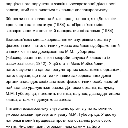
парціального порушення зовнішньосекреторної діяльності
залози, який визначається як явище диспанкреатизму.
Зберегли своє значення й такі праці вченого, як «До клініки
хронічного панкреатиту» (1934) та «Про зв’язок між
захворюваннями печінки й панкреатичної залози» (1934).
Взаємозв’язок між захворюваннями внутрішніх органів у
фізіологічних і патологічних умовах знайшов відображення й
в інших клінічних дослідженнях М.М. Губергріца
(«Захворювання печінки і хвороби шлунка й кишок та їх
взаємозв’язок», 1942). У цій статті Макс Мойсейович,
наголошуючи на єдності регуляторних механізмів в організмі,
наголошував, що при тих чи інших захворюваннях деякі
органи внаслідок своїх анатомо-фізіологічних особливостей
найчастіше уражуються разом. До таких органів, на думку
М.М. Губергріца, належить печінка, шлунок, дванадцятипала
кишка, а також підшлункова залоза.
Питання взаємозв’язку внутрішніх органів у патологічних
умовах завжди привертали увагу М.М. Губергріца. У цьому
напрямі вчений працював протягом останніх років свого
життя. Численні дані, отримані ним самим та його