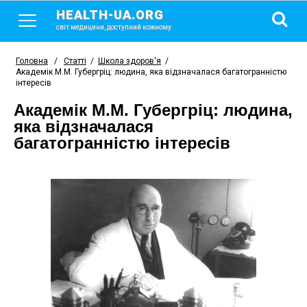
HEALTH-UA.ORG
світ медицини, доступний кожному
Головна
/
Статті
/
Школа здоров'я
/
Академік М.М. Губергріц: людина, яка відзначалася багатогранністю
інтересів
Академік М.М. Губергріц: людина,
яка відзначалася
багатогранністю інтересів