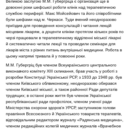
Великою заслугою М.М. Губергріца є організація ще в
довоєнні роки шефської роботи клінік над терапевтичною
службою периферії. Макс Мойсейович та його співробітники
були шефами над м. Черкаси. Туди вчений неодноразово
приїздив для проведення консультацій і читання лекцій
місцевим лікарям, а доценти клініки протягом кількох років по
черзі працювали в терапевтичному відділенні міської лікарні
й систематично читали лекції та проводили семінари для
лікарів міста з різних питань внутрішньої медицини. Робота в
цьому напрямі тривала й у повоєнні роки.
М.М. Губергріц був членом Всеукраїнського центрального
виконавчого комітету XIII скликання, брав участь у роботі з
розробки Конституції Української РСР, з 1933 до 1948 рр. був
членом Київського облвиконкому, неодноразово обирався
членом Київської міської, а також районної Ради депутатів
трудящих; в останні роки життя був членом Української
республіканської ради профспілок, членом ученої ради
Міністерства охорони здоров’я УРСР, заступником голови
правління Всесоюзного й Українського товариств терапевтів,
відповідальним редактором журналу «Радянська медицина»,
членом редакційних колегій медичних журналів «Врачебное