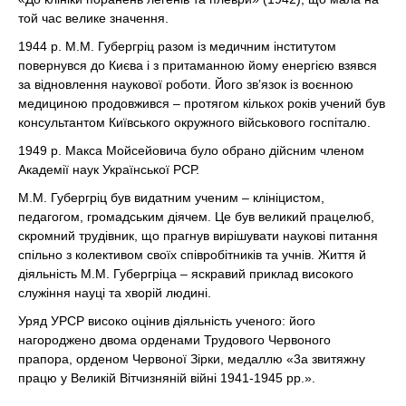
той час велике значення.
1944 р. М.М. Губергріц разом із медичним інститутом
повернувся до Києва і з притаманною йому енергією взявся
за відновлення наукової роботи. Його зв’язок із воєнною
медициною продовжився – протягом кількох років учений був
консультантом Київського окружного військового госпіталю.
1949 р. Макса Мойсейовича було обрано дійсним членом
Академії наук Української РСР.
М.М. Губергріц був видатним ученим – клініцистом,
педагогом, громадським діячем. Це був великий працелюб,
скромний трудівник, що прагнув вирішувати наукові питання
спільно з колективом своїх співробітників та учнів. Життя й
діяльність М.М. Губергріца – яскравий приклад високого
служіння науці та хворій людині.
Уряд УРСР високо оцінив діяльність ученого: його
нагороджено двома орденами Трудового Червоного
прапора, орденом Червоної Зірки, медаллю «3а звитяжну
працю у Великій Вітчизняній війні 1941-1945 рр.».