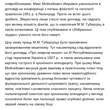
співробітниками, Макс Мойсейович збирався узагальнити в
доповіді на конференції з питань фізіології та патології
травлення 1951 р. в Ленінграді. Проте не встиг цього
зробити. Збереглися лише стислі тези доповіді, які свідчать
про велику кількість фактів, що їх накопичив М.М. Губергріц зі
своїм колективом. Ці тези опубліковано в «Избранных
трудах» ученого після його смерті.
Цілу низку праць М.М. Губергріца було присвячено
захворюванням кишечнику. Тут насамперед слід відзначити
його доповідь «Про неврози кишок» на III Республіканському
з’їзді терапевтів України в 1927 р., а також змальовану ним
картину гострого й хронічного апендициту. При цьому Макс
Мойсейович висунув дуже важливу в практичному плані тезу,
що при хронічному ураженні певні зміни червоподібного
відростка зумовлюють розлад больової чутливості та
функціональної діяльності шлункового тракту, насамперед
зміни, пов’язані з розвитком спаєчного процесу. Автор описує
пальпаторний симптом при хронічному апендициті у вигляді
посилення болю при пальпації правої клубової ділянки, коли
хворий лежить на лівому боці.