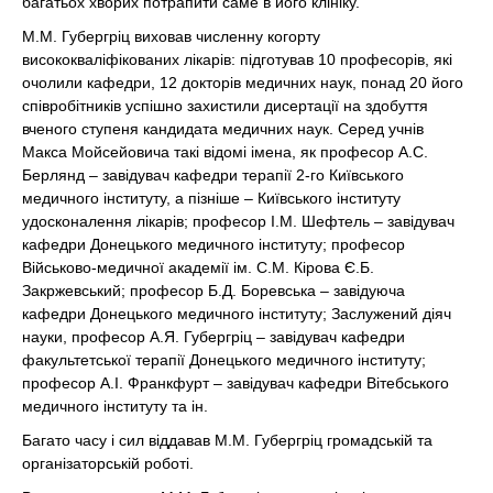
багатьох хворих потрапити саме в його клініку.
М.М. Губергріц виховав численну когорту
висококваліфікованих лікарів: підготував 10 професорів, які
очолили кафедри, 12 докторів медичних наук, понад 20 його
співробітників успішно захистили дисертації на здобуття
вченого ступеня кандидата медичних наук. Серед учнів
Макса Мойсейовича такі відомі імена, як професор А.С.
Берлянд – завідувач кафедри терапії 2-го Київського
медичного інституту, а пізніше – Київського інституту
удосконалення лікарів; професор І.М. Шефтель – завідувач
кафедри Донецького медичного інституту; професор
Військово-медичної академії ім. С.М. Кірова Є.Б.
Закржевський; професор Б.Д. Боревська – завідуюча
кафедри Донецького медичного інституту; Заслужений діяч
науки, професор А.Я. Губергріц – завідувач кафедри
факультетської терапії Донецького медичного інституту;
професор А.І. Франкфурт – завідувач кафедри Вітебського
медичного інституту та ін.
Багато часу і сил віддавав М.М. Губергріц громадській та
організаторській роботі.