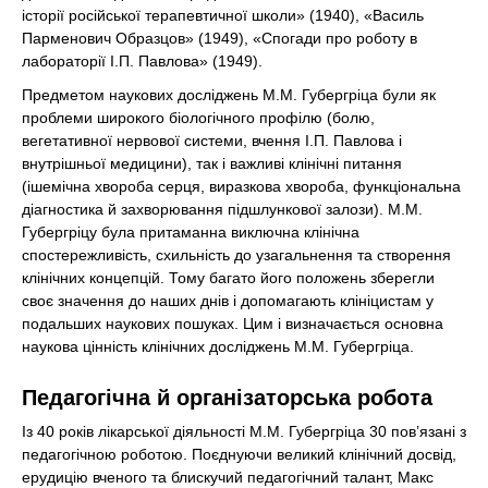
історії російської терапевтичної школи» (1940), «Василь
Парменович Образцов» (1949), «Спогади про роботу в
лабораторії І.П. Павлова» (1949).
Предметом наукових досліджень М.М. Губергріца були як
проблеми широкого біологічного профілю (болю,
вегетативної нервової системи, вчення І.П. Павлова і
внутрішньої медицини), так і важливі клінічні питання
(ішемічна хвороба серця, виразкова хвороба, функціональна
діагностика й захворювання підшлункової залози). М.М.
Губергріцу була притаманна виключна клінічна
спостережливість, схильність до узагальнення та створення
клінічних концепцій. Тому багато його положень зберегли
своє значення до наших днів і допомагають клініцистам у
подальших наукових пошуках. Цим і визначається основна
наукова цінність клінічних досліджень М.М. Губергріца.
Педагогічна й організаторська робота
Із 40 років лікарської діяльності М.М. Губергріца 30 пов’язані з
педагогічною роботою. Поєднуючи великий клінічний досвід,
ерудицію вченого та блискучий педагогічний талант, Макс