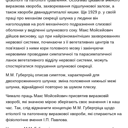
фізіології та патології травлення. Особливо цікавили вченого
виразкова хвороба, захворювання підшлункової залози, а
також хвороби дванадцятипалої кишки. Ще 1929 р. у своїй
праці про механізм секреції шлунка у людини він
наголошував на ролі механічного подразнення слизової
оболонки у виділенні шлункового соку. Макс Мойсейович
дійшов висновку, що при найрізноманітніших захворюваннях
нервової системи, починаючи з її вегетативних центрів та
пов’язаної з ними кори головного мозку і закінчуючи
нервовими проводами симпатичної та парасимпатичної
ланок вегетативного відділу нервової системи, можуть
спостерігатися порушення шлункової секреції.
М.М. Губергріц описав симптом, характерний для
двохпорожнинного шлунка: зміна положення нижньої межі
шлунка, віднайденої повторно за шумом плеску.
Чимало праць Макс Мойсейович присвятив виразковій
хворобі, які значною мірою зберігають своє значення і в наш
час. Так, слід відзначити концепцію М.М. Губергріца щодо
етіології та патогенезу виразкової хвороби, які спираються на
фізіологічне вчення І.П. Павлова.