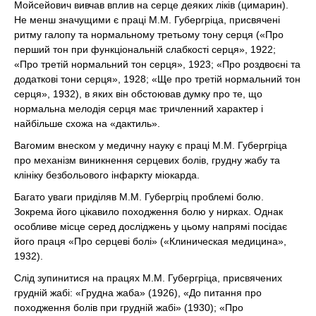
Мойсейович вивчав вплив на серце деяких ліків (цимарин).
Не менш значущими є праці М.М. Губергріца, присвячені
ритму галопу та нормальному третьому тону серця («Про
перший тон при функціональній слабкості серця», 1922;
«Про третій нормальний тон серця», 1923; «Про роздвоєні та
додаткові тони серця», 1928; «Ще про третій нормальний тон
серця», 1932), в яких він обстоював думку про те, що
нормальна мелодія серця має тричленний характер і
найбільше схожа на «дактиль».
Вагомим внеском у медичну науку є праці М.М. Губергріца
про механізм виникнення серцевих болів, грудну жабу та
клініку безбольового інфаркту міокарда.
Багато уваги приділяв М.М. Губергріц проблемі болю.
Зокрема його цікавило походження болю у нирках. Однак
особливе місце серед досліджень у цьому напрямі посідає
його праця «Про серцеві болі» («Клиническая медицина»,
1932).
Слід зупинитися на працях М.М. Губергріца, присвячених
грудній жабі: «Грудна жаба» (1926), «До питання про
походження болів при грудній жабі» (1930); «Про