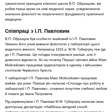
гуманістичні принципи клінічної школи В.П. Образцова, він
робив перші кроки на ниві медичної науки, усвідомлюючи
значення фізіології як теоретичного фундаменту практичної
медицини.
Співпраці з І.П. Павловим
В.П. Образцов був особисто знайомий із І.П. Павловим.
Чимало його учнів вивчали фізіологію у лабораторії цього
видатного вченого. Наприкінці 1915 р. М.М. Губергріц теж їде
до І.П. Павлова. Ця поїздка планувалася раніше, але її
довелося відкласти, бо на початку Першої світової війни Макс
Мойсейович працював ординатором в одному з військових
госпіталів Червоного Хреста.
У лабораторії І.П. Павлова Макс Мойсейович працював
майже три роки. Пізніше він написав «Спогади про роботу в
лабораторії І.П. Павлова», сповнені почуттям глибокої любові
й поваги до Івана Петровича.
Під керівництвом І.П. Павлова М.М. Губергріц написав свою
докторську дисертацію «Найбільш вигідний спосіб