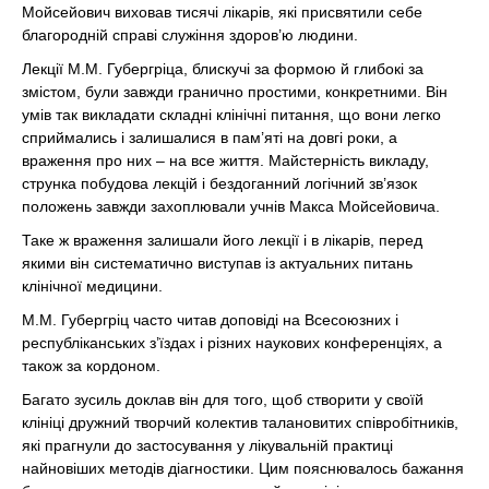
Мойсейович виховав тисячі лікарів, які присвятили себе
благородній справі служіння здоров’ю людини.
Лекції М.М. Губергріца, блискучі за формою й глибокі за
змістом, були завжди гранично простими, конкретними. Він
умів так викладати складні клінічні питання, що вони легко
сприймались і залишалися в пам’яті на довгі роки, а
враження про них – на все життя. Майстерність викладу,
струнка побудова лекцій і бездоганний логічний зв’язок
положень завжди захоплювали учнів Макса Мойсейовича.
Таке ж враження залишали його лекції і в лікарів, перед
якими він систематично виступав із актуальних питань
клінічної медицини.
М.М. Губергріц часто читав доповіді на Всесоюзних і
республіканських з’їздах і різних наукових конференціях, а
також за кордоном.
Багато зусиль доклав він для того, щоб створити у своїй
клініці дружний творчий колектив талановитих співробітників,
які прагнули до застосування у лікувальній практиці
найновіших методів діагностики. Цим пояснювалось бажання