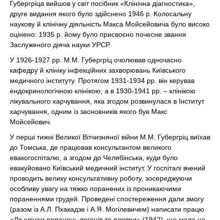
Губергріца вийшов у світ посібник «Клінічна діагностика»,
друге видання якого було здійснено 1946 р. Колосальну
наукову й клінічну діяльність Макса Мойсейовича було високо
оцінено: 1935 р. йому було присвоєно почесне звання
Заслуженого діяча науки УРСР.
У 1926-1927 рр. М.М. Губергріц очолював одночасно
кафедру й клініку інфекційних захворювань Київського
медичного інституту. Протягом 1931-1934 рр. він керував
ендокринологічною клінікою, а в 1930-1941 рр. – клінікою
лікувального харчування, яка згодом розвинулася в Інститут
харчування, одним із засновників якого був Макс
Мойсейович.
У перші тижні Великої Вітчизняної війни М.М. Губергріц виїхав
до Томська, де працював консультантом великого
евакогоспіталю, а згодом до Челябінська, куди було
евакуйовано Київський медичний інститут. У госпіталі вчений
проводить велику консультативну роботу, зосереджуючи
особливу увагу на тяжко поранених із проникаючими
пораненнями грудей. Проведені спостереження дали змогу
(разом із А.Л. Пхакадзе і А.Я. Могілевичем) написати працю
«До клініки поранень легенів та плеври» (1942), що мала на