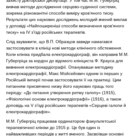
захисту докторської дисертації. У той час М.М. Губергріц
вивчав методи дослідження серцево-судинної системи,
зокрема різноманітні способи виміру кров’яного тиску.
Результати цих наукових досліджень молодий вчений виклав
у доповіді «Найпоширеніші способи визначення кров’яного
тиску» на IV з’їзді російських терапевтів.
Слід зауважити, що В.П. Образцов завжди намагався
застосовувати в клініці нові методи клінічного обстеження.
Коли клініка придбала електрокардіограф, він направив М.М.
Губергріца за кордон до відомого клініциста Ф. Крауса для
вивчення електрокардіографії. Опанувавши методику
електрокардіографії, Макс Мойсейович одним із перших у
Російській імперії почав застосовувати її на практиці. Цим
питанням присвячено низку його наукових праць того
періоду: «До питання утворення ритму галопу» (1915),
«Фізіологічні основи електрокардіографії» (1916), а також
доповідь на V з’їзді російських терапевтів «Серцеві галопи й
електрокардіографія».
М.М. Губергріц працював ординатором факультетської
терапевтичної клініки до 1915 р. Це був один із
найважливіших періодів у житті вченого. Засвоївши основні