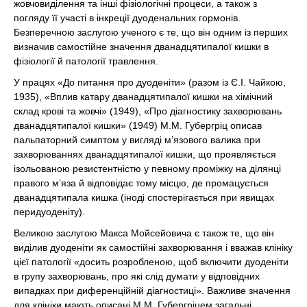
жовчовиділення та інші фізіологічні процеси, а також з
погляду її участі в інкреції дуоденальних гормонів.
Безперечною заслугою ученого є те, що він одним із перших
визначив самостійне значення дванадцятипалої кишки в
фізіології й патології травлення.
У працях «До питання про дуоденіти» (разом із Є.І. Чайкою,
1935), «Вплив катару дванадцятипалої кишки на хімічний
склад крові та жовчі» (1949), «Про діагностику захворювань
дванадцятипалої кишки» (1949) М.М. Губергріц описав
пальпаторний симптом у вигляді м’язового валика при
захворюваннях дванадцятипалої кишки, що проявляється
ізольованою резистентністю у певному проміжку на ділянці
правого м’яза й відповідає тому місцю, де промацується
дванадцятипала кишка (іноді спостерігається при явищах
перидуоденіту).
Великою заслугою Макса Мойсейовича є також те, що він
виділив дуоденіти як самостійні захворювання і вважав клініку
цієї патології «досить розробленою, щоб включити дуоденіти
в групу захворювань, про які слід думати у відповідних
випадках при диференційній діагностиці». Важливе значення
для клініки мають описані М.М. Губергріцем загальні