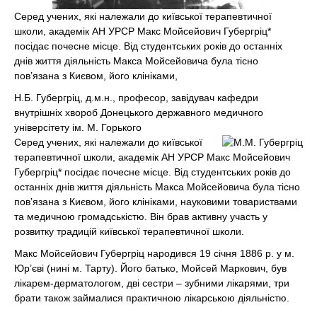
Серед учених, які належали до київської терапевтичної
школи, академік АН УРСР Макс Мойсейович Губергріц*
посідає почесне місце. Від студентських років до останніх
днів життя діяльність Макса Мойсейовича була тісно
пов’язана з Києвом, його клініками,
Н.Б. Губергріц, д.м.н., професор, завідувач кафедри
внутрішніх хвороб Донецького державного медичного
універсітету ім. М. Горького
Серед учених, які належали до київської
терапевтичної школи, академік АН УРСР Макс Мойсейович
Губергріц* посідає почесне місце. Від студентських років до
останніх днів життя діяльність Макса Мойсейовича була тісно
пов’язана з Києвом, його клініками, науковими товариствами
та медичною громадськістю. Він брав активну участь у
розвитку традицій київської терапевтичної школи.
Макс Мойсейович Губергріц народився 19 січня 1886 р. у м.
Юр’єві (нині м. Тарту). Його батько, Мойсей Маркович, був
лікарем-дерматологом, дві сестри – зубними лікарями, три
брати також займалися практичною лікарською діяльністю.