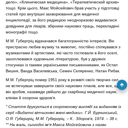
дело», «Клиническая медицина», «Терапевтический архив»
тощо. Крім цього, Макс Мойсейович брав участь у підготовці
статей про внутрішні захворювання для медичної
енциклопедії, за його редакцією неодноразово видавалися
довідники для лікарів, збірники наукових праць, перекладені
монографії тощо.
М.М. Губергріц відзначався багатогранністю інтересів. Він
пристрасно любив музику та живопис, постійно спілкувався з
музикантами й артистами, які часто гостювали в його оселі,
захоплювався художньою літературою, був у дружніх
стосунках із такими українськими письменниками, як Остап
Вишня, Ванда Василевська, Семен Скляренко, Натан Рибак.
М.М. Губергріц помер 1951 року в розквіті своїх творчих сил,
не встигнувши завершити своїх наукових планів, але все, що
він зробив, назавжди увійшло до скарбниці медичної науки,
клініки й охорони здоров’я.
* Стаття друкується в скороченому вигляді за виданням із
серії «Видатні вітчизняні вчені-медики»: Г.Й. Бурчинський,
О.Я. Губергріц, М.М. Губергріц. – К.: Здоров’я, 1974. – 38 с.
** На жаль, сьогодні ім'я Макса Мойсейовича з назви