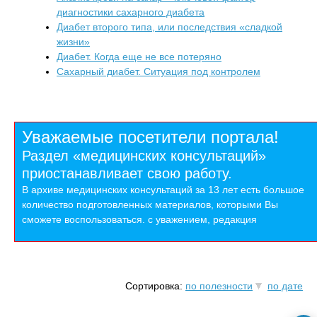
диагностики сахарного диабета
Диабет второго типа, или последствия «сладкой
жизни»
Диабет. Когда еще не все потеряно
Сахарный диабет. Ситуация под контролем
Уважаемые посетители портала!
Раздел «медицинских консультаций»
приостанавливает свою работу.
В архиве медицинских консультаций за 13 лет есть большое
количество подготовленных материалов, которыми Вы
сможете воспользоваться. с уважением, редакция
Сортировка:
по полезности
по дате