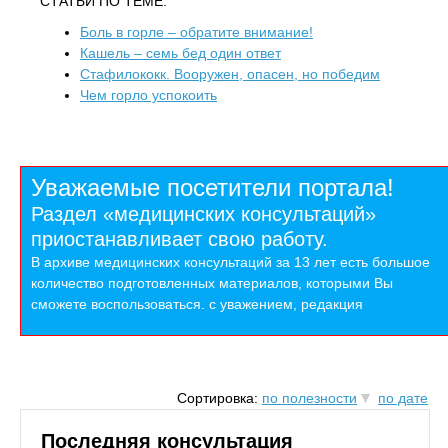
СТАТЬИ ПО ТЕМЕ:
Боль в горле – обратите внимание!
Кашель – семь бед один ответ
Стафилококк. Вооружен, опасен, но победим
Чем горло успокоить
Уважаемые посетители портала!
Раздел «медицинских консультаций»
приостанавливает свою работу.
В архиве медицинских консультаций за 13 лет есть большое
количество подготовленных материалов, которыми Вы
сможете воспользоваться. с уважением, редакция
Сортировка:
по полезности
по дате
Последняя консультация