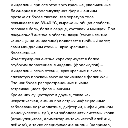
миндалины при осмотре ярко красные, увеличенные.
Лакунарная и фолликулярная формы ангины
протекают более тяжело: температура тела
повышается до 39-40 °С, выражены общая слабость,
головная боль, боли в сердце, суставах и мышцах. При
лакунарной ангине
в области лакун (такие извитые
канальцы на миндалине) появляется гнойный налет,
сами миндалины отечны, ярко красные и
болезненные.
Фолликулярная ангина
характеризуется более
глубоким поражением миндалин (фолликулов) –
миндалины резко отечны, ярко красные и сквозь
слизистую просвечивают нагноившиеся фолликулы.
Это наиболее распространенные и чаще
встречающиеся формы ангины.
Кроме них существуют и другие, такие как
некротическая, ангина при острых инфекционных
заболеваниях (скарлатине, дифтерии, инфекционном
мононуклеозе и т.д.), при заболеваниях системы крови
(агранулоцитозе, алиментарно-токсической алейкии,
лейкозе), а также специфические ангины (например,