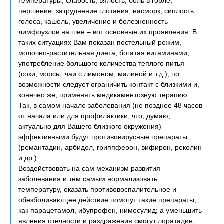
температуры, слабость, вялость, боль в горле,
першение, затруднение глотания, насморк, сиплость
голоса, кашель, увеличение и болезненность
лимфоузлов на шее – вот основные их проявления. В
таких ситуациях Вам показан постельный режим,
молочно-растительная диета, богатая витаминами,
употребление большого количества теплого питья
(соки, морсы, чаи с лимоном, малиной и т.д.), по
возможности следует ограничить контакт с близкими и,
конечно же, применять медикаментозную терапию.
Так, в самом начале заболевания (не позднее 48 часов
от начала или для профилактики, что, думаю,
актуально для Вашего близкого окружения)
эффективными будут противовирусные препараты
(ремантадин, арбидол, гриппферон, вифирон, реколин
и др.).
Воздействовать на сам механизм развития
заболевания и тем самым нормализовать
температуру, оказать противовоспалительное и
обезболивающее действие помогут такие препараты,
как парацетамол, ибупрофен, нимесулид; а уменьшить
явления отечности и раздражения смогут лоратадин,