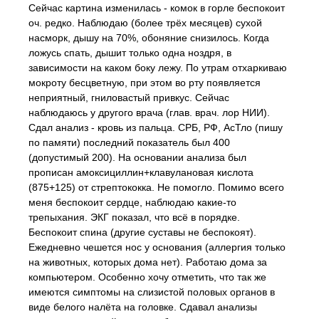
Сейчас картина изменилась - комок в горле беспокоит
оч. редко. Наблюдаю (более трёх месяцев) сухой
насморк, дышу на 70%, обоняние снизилось. Когда
ложусь спать, дышит только одна ноздря, в
зависимости на каком боку лежу. По утрам отхаркиваю
мокроту бесцветную, при этом во рту появляется
неприятный, гниловастый привкус. Сейчас
наблюдаюсь у другого врача (глав. врач. лор НИИ).
Сдал анализ - кровь из пальца. СРБ, РФ, АсТло (пишу
по памяти) последний показатель был 400
(допустимый 200). На основании анализа был
прописан амоксициллин+клавулановая кислота
(875+125) от стрептококка. Не помогло. Помимо всего
меня беспокоит сердце, наблюдаю какие-то
трепыхания. ЭКГ показал, что всё в порядке.
Беспокоит спина (другие суставы не беспокоят).
Ежедневно чешется нос у основания (аллергия только
на животных, которых дома нет). Работаю дома за
компьютером. Особенно хочу отметить, что так же
имеются симптомы на слизистой половых органов в
виде белого налёта на головке. Сдавал анализы