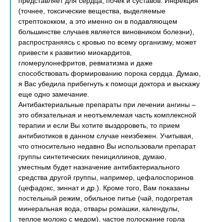
представляет для сердца, почек и суставов. Инфекция
(точнее, токсические вещества, выделяемые
стрептококком, а это именно он в подавляющем
большинстве случаев является виновником болезни),
распространяясь с кровью по всему организму, может
привести к развитию миокардитов,
гломерулонефритов, ревматизма и даже
способствовать формированию порока сердца. Думаю,
я Вас убедила прибегнуть к помощи доктора и выскажу
еще одно замечание.
Антибактериальные препараты при лечении ангины –
это обязательная и неотъемлемая часть комплексной
терапии и если Вы хотите выздороветь, то прием
антибиотиков в данном случае неизбежен. Учитывая,
что относительно недавно Вы использовали препарат
группы синтетических пенициллинов, думаю,
уместным будет назначение антибактериального
средства другой группы, например, цефалоспоринов
(цефадокс, зиннат и др.). Кроме того, Вам показаны
постельный режим, обильное питье (чай, подогретая
минеральная вода, отвары ромашки, календулы,
теплое молоко с медом), частое полоскание горла