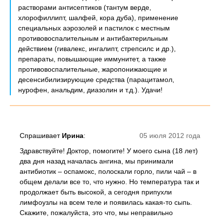
растворами антисептиков (тантум верде,
хлорофиллипт, шалфей, кора дуба), применение
специальных аэрозолей и пастилок с местным
противовоспалительным и антибактерильным
действием (гивалекс, ингалипт, стрепсилс и др.),
препараты, повышающие иммунитет, а также
противовоспалительные, жаропонижающие и
десенсибилизирующие средства (парацитамол,
нурофен, анальдим, диазолин и т.д.). Удачи!
Спрашивает
Ирина
:
05 июля 2012 года
Здравствуйте! Доктор, помогите! У моего сына (18 лет)
два дня назад началась ангина, мы принимали
антибиотик – оспамокс, полоскали горло, пили чай – в
общем делали все то, что нужно. Но температура так и
продолжает быть высокой, а сегодня припухли
лимфоузлы на всем теле и появилась какая-то сыпь.
Скажите, пожалуйста, это что, мы неправильно