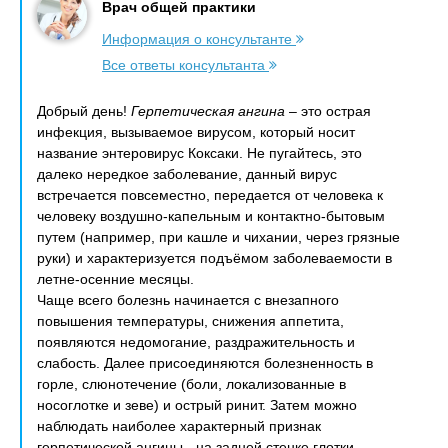
Врач общей практики
Информация о консультанте
Все ответы консультанта
Добрый день!
Герпетическая ангина
– это острая
инфекция, вызываемое вирусом, который носит
название энтеровирус Коксаки. Не пугайтесь, это
далеко нередкое заболевание, данный вирус
встречается повсеместно, передается от человека к
человеку воздушно-капельным и контактно-бытовым
путем (например, при кашле и чихании, через грязные
руки) и характеризуется подъёмом заболеваемости в
летне-осенние месяцы.
Чаще всего болезнь начинается с внезапного
повышения температуры, снижения аппетита,
появляются недомогание, раздражительность и
слабость. Далее присоединяются болезненность в
горле, слюнотечение (боли, локализованные в
носоглотке и зеве) и острый ринит. Затем можно
наблюдать наиболее характерный признак
герпетической ангины - на задней стенке глотки,