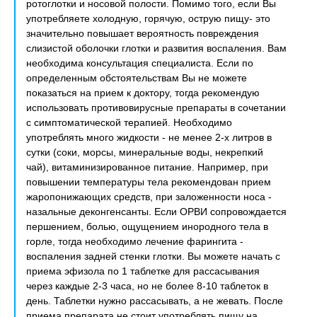
ротоглотки и носовой полости. Помимо того, если Вы
употребляете холодную, горячую, острую пищу- это
значительно повышает вероятность повреждения
слизистой оболочки глотки и развития воспаления. Вам
необходима консультация специалиста. Если по
определенным обстоятельствам Вы не можете
показаться на прием к доктору, тогда рекомендую
использовать противовирусные препараты в сочетании
с симптоматической терапией. Необходимо
употреблять много жидкости - не менее 2-х литров в
сутки (соки, морсы, минеральные воды, некрепкий
чай), витаминизированное питание. Например, при
повышении температуры тела рекомендован прием
жаропонижающих средств, при заложенности носа -
назальные деконгенсанты. Если ОРВИ сопровождается
першением, болью, ощущением инородного тела в
горле, тогда необходимо лечение фарингита -
воспаления задней стенки глотки. Вы можете начать с
приема эфизола по 1 таблетке для рассасывания
через каждые 2-3 часа, но не более 8-10 таблеток в
день. Таблетки нужно рассасывать, а не жевать. После
приема препарата не стоит употреблять пищу на