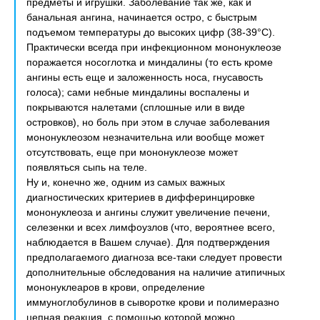
предметы и игрушки. Заболевание так же, как и
банальная ангина, начинается остро, с быстрым
подъемом температуры до высоких цифр (38-39°С).
Практически всегда при инфекционном мононуклеозе
поражается носоглотка и миндалины (то есть кроме
ангины есть еще и заложенность носа, гнусавость
голоса); сами небные миндалины воспалены и
покрываются налетами (сплошные или в виде
островков), но боль при этом в случае заболевания
мононуклеозом незначительна или вообще может
отсутствовать, еще при мононуклеозе может
появляться сыпь на теле.
Ну и, конечно же, одним из самых важных
диагностических критериев в дифферинцировке
мононуклеоза и ангины служит увеличение печени,
селезенки и всех лимфоузлов (что, вероятнее всего,
наблюдается в Вашем случае). Для подтверждения
предполагаемого диагноза все-таки следует провести
дополнительные обследования на наличие атипичных
мононуклеаров в крови, определение
иммуноглобулинов в сыворотке крови и полимеразно
цепная реакция, с помощью которой можно