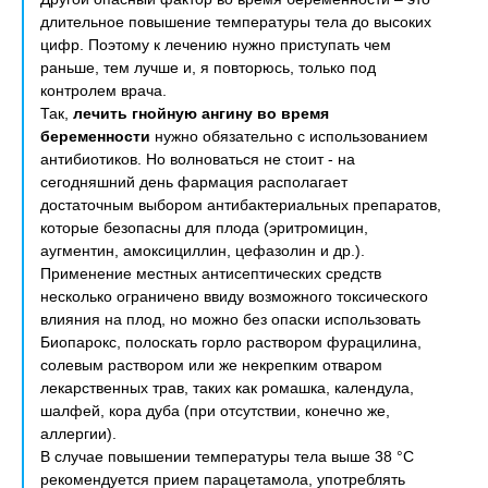
длительное повышение температуры тела до высоких
цифр. Поэтому к лечению нужно приступать чем
раньше, тем лучше и, я повторюсь, только под
контролем врача.
Так,
лечить гнойную ангину во время
беременности
нужно обязательно с использованием
антибиотиков. Но волноваться не стоит - на
сегодняшний день фармация располагает
достаточным выбором антибактериальных препаратов,
которые безопасны для плода (эритромицин,
аугментин, амоксициллин, цефазолин и др.).
Применение местных антисептических средств
несколько ограничено ввиду возможного токсического
влияния на плод, но можно без опаски использовать
Биопарокс, полоскать горло раствором фурацилина,
солевым раствором или же некрепким отваром
лекарственных трав, таких как ромашка, календула,
шалфей, кора дуба (при отсутствии, конечно же,
аллергии).
В случае повышении температуры тела выше 38 °С
рекомендуется прием парацетамола, употреблять