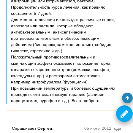
азитромицин или котримаксозол, бактрим).
Продолжительность курса лечения, как правило,
составляет 5-7 дней.
Для местного лечения используют различные спреи,
аэрозоли или пастили, которые обладают
антибактериальным, антисептическим,
противовоспалительным и обезболивающим
действием (биопарокc, каметон, ингалипт, себидин,
гивалекс, стреслилс и др.).
Положительный противовоспалительный и
смягчающий эффект оказывают полоскание горла
отварами лекарственных трав (ромашки, шалфея,
календулы и др.) и растворами антисептиков,
например нитрофуралом (фурацилин).
При повышении температуры и болевых ощущениях
проводят симптоматическую терапию (аспирин,
парацетамол, нурофен и т.д.). Всего доброго!
Спрашивает
Сергей
:
05 июля 2012 года