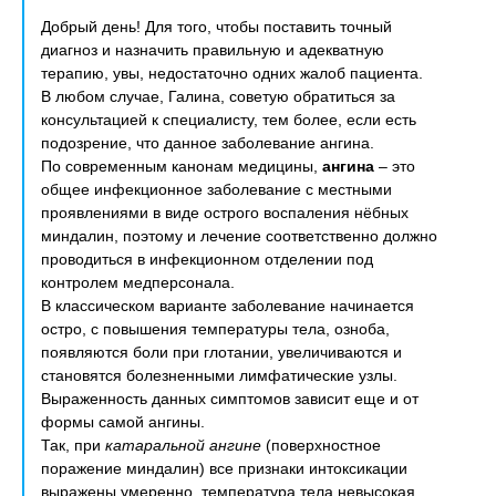
Добрый день! Для того, чтобы поставить точный
диагноз и назначить правильную и адекватную
терапию, увы, недостаточно одних жалоб пациента.
В любом случае, Галина, советую обратиться за
консультацией к специалисту, тем более, если есть
подозрение, что данное заболевание ангина.
По современным канонам медицины,
ангина
– это
общее инфекционное заболевание с местными
проявлениями в виде острого воспаления нёбных
миндалин, поэтому и лечение соответственно должно
проводиться в инфекционном отделении под
контролем медперсонала.
В классическом варианте заболевание начинается
остро, с повышения температуры тела, озноба,
появляются боли при глотании, увеличиваются и
становятся болезненными лимфатические узлы.
Выраженность данных симптомов зависит еще и от
формы самой ангины.
Так, при
катаральной ангине
(поверхностное
поражение миндалин) все признаки интоксикации
выражены умеренно, температура тела невысокая,