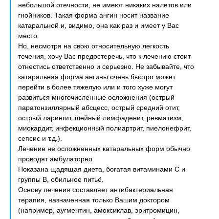
небольшой отечности, не имеют никаких налетов или
гнойников. Такая форма ангин носит название
катаральной и, видимо, она как раз и имеет у Вас
место.
Но, несмотря на свою относительную легкость
течения, хочу Вас предостеречь, что к лечению стоит
отнестись ответственно и серьезно. Не забывайте, что
катаральная форма ангины очень быстро может
перейти в более тяжелую или и того хуже могут
развиться многочисленные осложнения (острый
паратонзиллярный абсцесс, острый средний отит,
острый ларингит, шейный лимфаденит, ревматизм,
миокардит, инфекционный полиартрит, пиелонефрит,
сепсис и т.д.).
Лечение не осложненных катаральных форм обычно
проводят амбулаторно.
Показана щадящая диета, богатая витаминами С и
группы В, обильное питьё.
Основу лечения составляет антибактериальная
терапия, назначенная только Вашим доктором
(например, аугментин, амоксиклав, эритромицин,