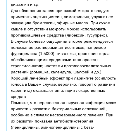
диазолин и т.д.
Для облегчения кашля при вязкой мокроте следует
применять ацетилцистеин, химотрипсин; улучшит ее
эвакуацию бромгексин, эфирные масла. При сухом
кашле и отсутствии мокроты можно использовать
противокашлевые средства (либексин, тусупрекс).
В случае болевых ощущений в горле рекомендуется
полоскание растворами антисептиков, например
фурациллина (1:5000), гивалекса, орошение горла
обезболивающими средствами типа орасепт,
стрепсилс-актив; настоями противовоспалительных
растений (ромашка, календула, шалфей и др.).
Хороший лечебный эффект при ларингите (осиплость
голоса в Вашем случае, вероятно, говорит о развитии
ларингита) оказывают ингаляции лекарственных
средств.
Помните, что перенесенная вирусная инфекция может
привести к развитию бактериальных осложнений,
особенно в случаях несвоевременного лечения. При
их развитии показана антибиотикотерапия
(пенициллины, аминопенициллины с бета-