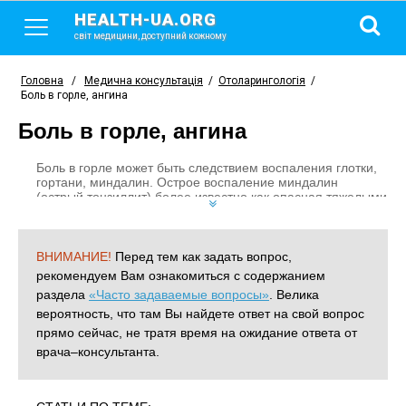
HEALTH-UA.ORG
світ медицини, доступний кожному
Головна
/
Медична консультація
/
Отоларингологія
/
Боль в горле, ангина
Боль в горле, ангина
Боль в горле может быть следствием воспаления глотки,
гортани, миндалин. Острое воспаление миндалин
(острый тонзиллит) более известно как опасная тяжелыми
осложнениями ангина. Хронический тонзиллит — это
постоянный источник гнойной инфекции в организме.
ВНИМАНИЕ!
Перед тем как задать вопрос,
рекомендуем Вам ознакомиться с содержанием
раздела
«Часто задаваемые вопросы»
. Велика
вероятность, что там Вы найдете ответ на свой вопрос
прямо сейчас, не тратя время на ожидание ответа от
врача–консультанта.