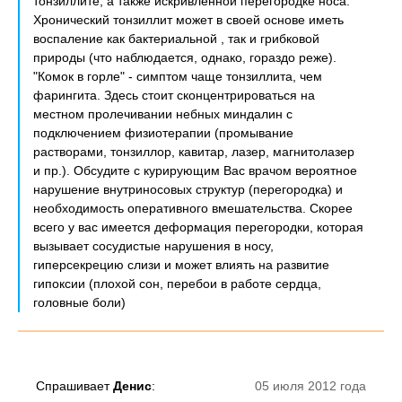
тонзиллите, а также искривленной перегородке носа.
Хронический тонзиллит может в своей основе иметь
воспаление как бактериальной , так и грибковой
природы (что наблюдается, однако, гораздо реже).
"Комок в горле" - симптом чаще тонзиллита, чем
фарингита. Здесь стоит сконцентрироваться на
местном пролечивании небных миндалин с
подключением физиотерапии (промывание
растворами, тонзиллор, кавитар, лазер, магнитолазер
и пр.). Обсудите с курирующим Вас врачом вероятное
нарушение внутриносовых структур (перегородка) и
необходимость оперативного вмешательства. Скорее
всего у вас имеется деформация перегородки, которая
вызывает сосудистые нарушения в носу,
гиперсекрецию слизи и может влиять на развитие
гипоксии (плохой сон, перебои в работе сердца,
головные боли)
Спрашивает
Денис
:
05 июля 2012 года