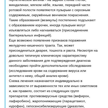
миндалинах, мягком нёбе, язычке, передней части
ротовой полости появляются пузырьки с серозным
содержимым, окружённые венчиком покраснения.
Такие образования (везикулы) постепенно подсыхают
с образованием корочек, иногда пузырьки могут
изъязвляться либо нагнаиваться (присоединение
бактериальных инфекций).
Еще возможно появление признаков поражения
желудочно-кишечного тракта. Так, может
присоединиться диарея, тошнота и рвота. Несмотря на
довольно типичную клиническую характеристику
данного заболевания для подтверждения диагноза
необходимо пройти дополнительное обследование
(исследование крови на содержание вируса или
антител к нему, общий анализ крови).
Схема лечения назначается индивидуально в
зависимости от выраженности тех или иных симптомов
и, как правило, состоит из следующих групп
препаратов: противовирусные средства (вифирон,
лафиробион), жаропонижающие (парацетамол,
нурофен), гипосенсибилизирующие (диазолин,