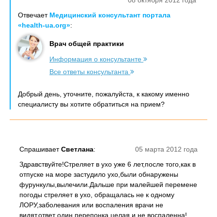
08 октября 2012 года
Отвечает
Медицинский консультант портала
«health-ua.org»
:
Врач общей практики
Информация о консультанте
Все ответы консультанта
Добрый день, уточните, пожалуйста, к какому именно
специалисту вы хотите обратиться на прием?
Спрашивает
Светлана
:
05 марта 2012 года
Здравствуйте!Стреляет в ухо уже 6 лет,после того,как в
отпуске на море застудило ухо,были обнаружены
фурункулы,вылечили.Дальше при малейшей перемене
погоды стреляет в ухо, обращалась не к одному
ЛОРУ,заболевания или воспаления врачи не
видят,ответ один перепонка целая и не воспаленна!