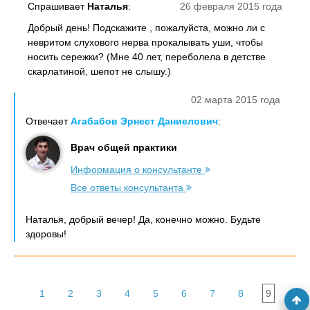
Спрашивает
Наталья
:
26 февраля 2015 года
Добрый день! Подскажите , пожалуйста, можно ли с
невритом слухового нерва прокалывать уши, чтобы
носить сережки? (Мне 40 лет, переболела в детстве
скарлатиной, шепот не слышу.)
02 марта 2015 года
Отвечает
Агабабов Эрнест Даниелович
:
Врач общей практики
Информация о консультанте
Все ответы консультанта
Наталья, добрый вечер! Да, конечно можно. Будьте
здоровы!
1
2
3
4
5
6
7
8
9