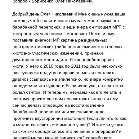
Вопрос к Борисенко Олег Николаевичу.
Добрый день Олег Николаевич! Мне очень нужна ваша
помощь чтоб спасити моего мужа. у моего мужа нет
барабанной перепонки, и еще вчера он прошел МРТ с
контрастным усилением - магневист 15 мл. и ему
поставили диагноз: МР картина резидуальных
посттравматических (либо постишемического генеза)
кистозно-глиотических изменений, признаки
двустороннего мастоидита. Ретроцеребеллярная
киста. У него с 2010 года по 2011 год были несколько
раз судороги под утро и врачи не могли поставить
диагноз ссыласясь на эпилепсию, но вчера конкретно
определили что судороги были из за уха, он с детства
болел отитом. И теперь мы незнаем как его лечить и
поэтому просим вас нам посоветовать надо ли ему
сейчас делать операцию на восстановление
барабанной перепонки или же сначало надо
пролечить двусторонний мастоидит (если лечить то как
и можно ли лечить его именно у вас)? И хотели узнать
во сколько обойдется все это лечение и операция? и
на какой месяц можно записаться? спасибо вам