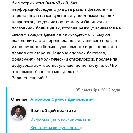
был острый отит (негнойный, без
перфорации)среднего уха два раза, в феврале и в
апреле. Была на консультации у нескольких лоров и
неврологов, но до сих пор не могу избавиться от
постоянной боли в ушах, которая резко усиливается на
свежем воздухе (даже не на холодном). К тому же
вследствие этого перенесла неврит лицевого нерва в
июне, вместе с болью в ухе немеет лицо - то левая. то
правая его сторона.Недавно сделали бакпосев,
обнаружили гемолитический стафилококк, пролечила
цефуроксимом местно, улучшение не наступило. Что
это помжет быть, что мне делать?
Заранее спасибо!
05 сентября 2012 года
Отвечает
Агабабов Эрнест Даниелович
:
Врач общей практики
Информация о консультанте
Все ответы консультанта