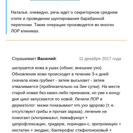
Наталья, очевидно, речь идет о секреторном среднем
отите и проведении шунтирования барабанной
перепонки. Такие операции производятся во многих
ЛОР клиниках.
Спрашивает
Василий
:
11 декабря 2017 года
шелушится кожа в ушах (обоих; внешнее ухо).
Обновление кожи происходит в течение 3-х дней:
сначала кожа грубеет - затем высыхает - затем
отваливается (приблизительно на 3ие сутки). На месте
старой новая без каких-либо признаков, но уже к концу
дня цикл запускается по новой. Лечили ЛОР и
дерматолог: мазки показывают что ухо здорово (т. е.
отсутствуют грибы и прочая зараза); лечение не
помогает (клотримазол, пимафукорт +
ципрофлоксацин, тридерм, лоринден-с, эритромицин +
нистатин + экодакс, бактерофаг стафилококовый +