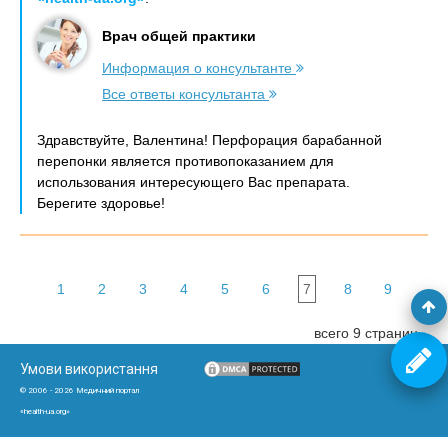
Врач общей практики
Информация о консультанте
Все ответы консультанта
Здравствуйте, Валентина! Перфорация барабанной
перепонки является противопоказанием для
использования интересующего Вас препарата.
Берегите здоровье!
1
2
3
4
5
6
7
8
9
всего 9 страниц
Умови використання
© 2006 - 2026 Медичний портал
«health-ua.org»