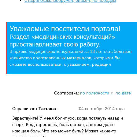
Стафилококк. Вооружен, опасен, но победим
Уважаемые посетители портала!
Раздел «медицинских консультаций»
приостанавливает свою работу.
В архиве медицинских консультаций за 13 лет есть большое
количество подготовленных материалов, которыми Вы
сможете воспользоваться. с уважением, редакция
Сортировка:
по полезности
по дате
Спрашивает
Татьяна
:
04 сентября 2014 года
Здраствуйте! У меня болит ухо, когда потянуть назад и
вверх. Когда трогаешь, боль острая, а потом долго
ноющая боль. Что это может быть? Может какие-то