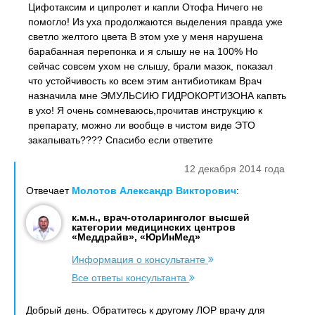
Цифотаксим и ципролет и капли Отофа Ничего не
помогло! Из уха продолжаются выделения правда уже
светло желтого цвета В этом ухе у меня нарушена
барабанная перепонка и я слышу не на 100% Но
сейчас совсем ухом не слышу, брали мазок, показал
что устойчивость ко всем этим антибиотикам Врач
назначила мне ЭМУЛЬСИЮ ГИДРОКОРТИЗОНА капвть
в ухо! Я очень сомневаюсь,прочитав инструкцию к
препарату, можно ли вообще в чистом виде ЭТО
закапывать???? Спасибо если ответите
12 декабря 2014 года
Отвечает
Молотов Александр Викторович
:
к.м.н., врач-отоларинголог высшей
категории медицинских центров
«Меддрайв», «ЮрИнМед»
Информация о консультанте
Все ответы консультанта
Добрый день. Обратитесь к другому ЛОР врачу для