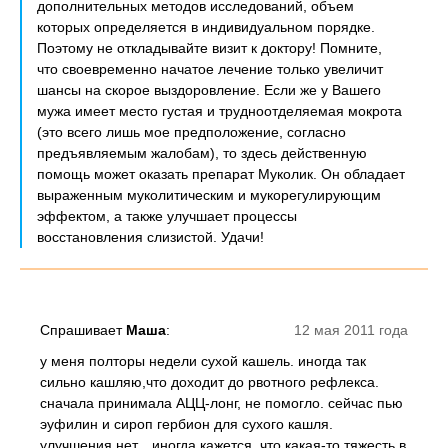
дополнительных методов исследований, объем
которых определяется в индивидуальном порядке.
Поэтому не откладывайте визит к доктору! Помните,
что своевременно начатое лечение только увеличит
шансы на скорое выздоровление. Если же у Вашего
мужа имеет место густая и трудноотделяемая мокрота
(это всего лишь мое предположение, согласно
предъявляемым жалобам), то здесь действенную
помощь может оказать препарат Муколик. Он обладает
выраженным муколитическим и мукорегулирующим
эффектом, а также улучшает процессы
восстановления слизистой. Удачи!
Спрашивает
Маша
:
12 мая 2011 года
у меня полторы недели сухой кашель. иногда так
сильно кашляю,что доходит до рвотного рефлекса.
сначала принимала АЦЦ-лонг, не помогло. сейчас пью
эуфилин и сироп гербион для сухого кашля.
улучшения нет... иногда кажется, что какая-то тяжесть в