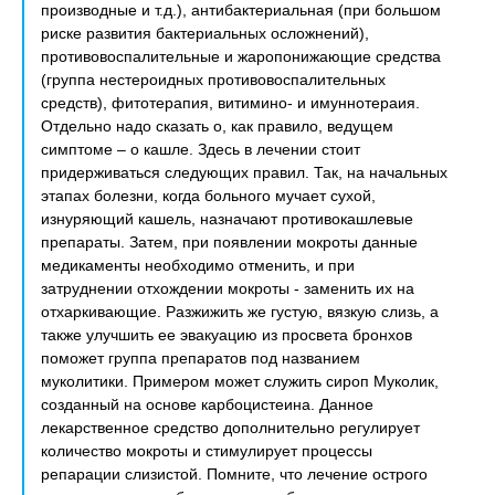
производные и т.д.), антибактериальная (при большом
риске развития бактериальных осложнений),
противовоспалительные и жаропонижающие средства
(группа нестероидных противовоспалительных
средств), фитотерапия, витимино- и имуннотераия.
Отдельно надо сказать о, как правило, ведущем
симптоме – о кашле. Здесь в лечении стоит
придерживаться следующих правил. Так, на начальных
этапах болезни, когда больного мучает сухой,
изнуряющий кашель, назначают противокашлевые
препараты. Затем, при появлении мокроты данные
медикаменты необходимо отменить, и при
затруднении отхождении мокроты - заменить их на
отхаркивающие. Разжижить же густую, вязкую слизь, а
также улучшить ее эвакуацию из просвета бронхов
поможет группа препаратов под названием
муколитики. Примером может служить сироп Муколик,
созданный на основе карбоцистеина. Данное
лекарственное средство дополнительно регулирует
количество мокроты и стимулирует процессы
репарации слизистой. Помните, что лечение острого