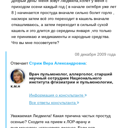
Добрый день! Меня зовут Людмила,49лет у меня с
приходом осени каждый год ( в начале октября уже лет
8 ) начинается простуда вначале сильно болит горло ,
насморк затем всё это переходит в кашель вначале
откашливаюсь, а затем переходит в сильный сухой
кашель и это длится до середины января ,что только
не принимаю и медикаменты и народные средства.
Что вы мне посоветуете?
08 декабря 2009 года
Отвечает
Стриж Вера Александровна
:
Врач пульмонолог, аллерголог, старший
научный сотрудник Национального
института фтизиатрии и пульмонологии,
к.м.н
Информация о консультанте
Все ответы консультанта
Уважаемая Людмила! Какая причина частых простуд
осенью? Сходите на прием к ЛОР-врачу и
пульмонологу, установите диагноз. Если есть