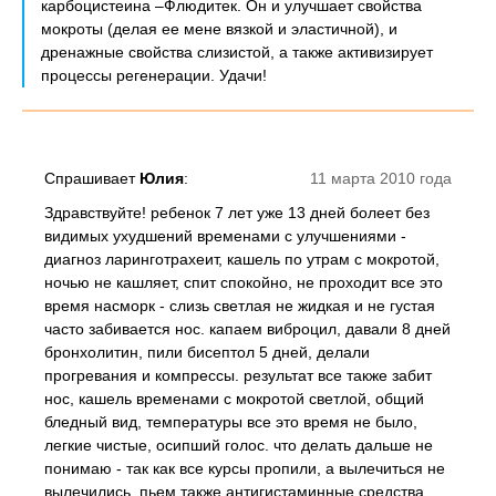
карбоцистеина –Флюдитек. Он и улучшает свойства
мокроты (делая ее мене вязкой и эластичной), и
дренажные свойства слизистой, а также активизирует
процессы регенерации. Удачи!
Спрашивает
Юлия
:
11 марта 2010 года
Здравствуйте! ребенок 7 лет уже 13 дней болеет без
видимых ухудшений временами с улучшениями -
диагноз ларинготрахеит, кашель по утрам с мокротой,
ночью не кашляет, спит спокойно, не проходит все это
время насморк - слизь светлая не жидкая и не густая
часто забивается нос. капаем виброцил, давали 8 дней
бронхолитин, пили бисептол 5 дней, делали
прогревания и компрессы. результат все также забит
нос, кашель временами с мокротой светлой, общий
бледный вид, температуры все это время не было,
легкие чистые, осипший голос. что делать дальше не
понимаю - так как все курсы пропили, а вылечиться не
вылечились. пьем также антигистаминные средства