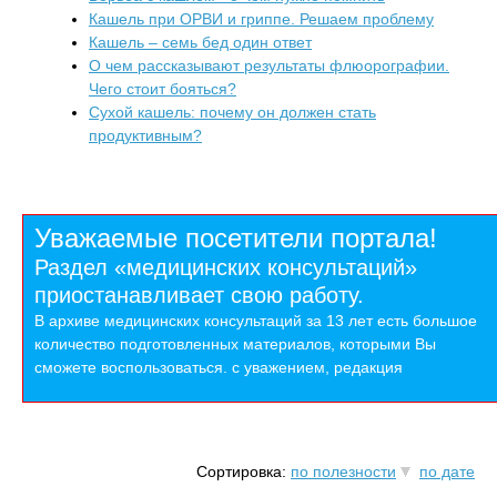
Кашель при ОРВИ и гриппе. Решаем проблему
Кашель – семь бед один ответ
О чем рассказывают результаты флюорографии.
Чего стоит бояться?
Сухой кашель: почему он должен стать
продуктивным?
Уважаемые посетители портала!
Раздел «медицинских консультаций»
приостанавливает свою работу.
В архиве медицинских консультаций за 13 лет есть большое
количество подготовленных материалов, которыми Вы
сможете воспользоваться. с уважением, редакция
Сортировка:
по полезности
по дате