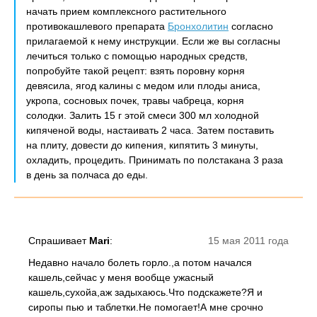
начать прием комплексного растительного
противокашлевого препарата
Бронхолитин
согласно
прилагаемой к нему инструкции. Если же вы согласны
лечиться только с помощью народных средств,
попробуйте такой рецепт: взять поровну корня
девясила, ягод калины с медом или плоды аниса,
укропа, сосновых почек, травы чабреца, корня
солодки. Залить 15 г этой смеси 300 мл холодной
кипяченой воды, настаивать 2 часа. Затем поставить
на плиту, довести до кипения, кипятить 3 минуты,
охладить, процедить. Принимать по полстакана 3 раза
в день за полчаса до еды.
Спрашивает
Mari
:
15 мая 2011 года
Недавно начало болеть горло.,а потом начался
кашель,сейчас у меня вообще ужасный
кашель,сухойа,аж задыхаюсь.Что подскажете?Я и
сиропы пью и таблетки.Не помогает!А мне срочно