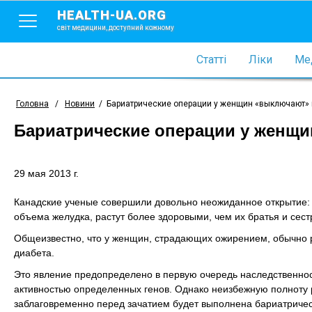
HEALTH-UA.ORG
світ медицини, доступний кожному
Статті
Ліки
Мед
Головна
/
Новини
/
Бариатрические операции у женщин «выключают» 
Бариатрические операции у женщи
29 мая 2013 г.
Канадские ученые совершили довольно неожиданное открытие:
объема желудка, растут более здоровыми, чем их братья и сес
Общеизвестно, что у женщин, страдающих ожирением, обычно 
диабета.
Это явление предопределено в первую очередь наследственнос
активностью определенных генов. Однако неизбежную полноту 
заблаговременно перед зачатием будет выполнена бариатриче