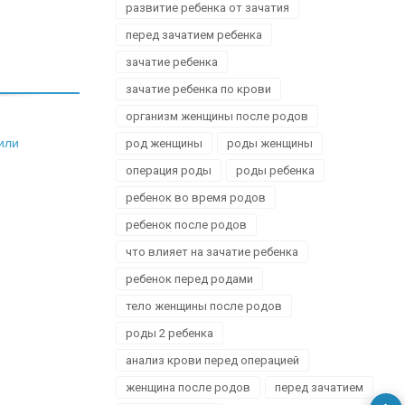
развитие ребенка от зачатия
перед зачатием ребенка
зачатие ребенка
зачатие ребенка по крови
организм женщины после родов
или
род женщины
роды женщины
операция роды
роды ребенка
ребенок во время родов
ребенок после родов
что влияет на зачатие ребенка
ребенок перед родами
тело женщины после родов
роды 2 ребенка
анализ крови перед операцией
женщина после родов
перед зачатием