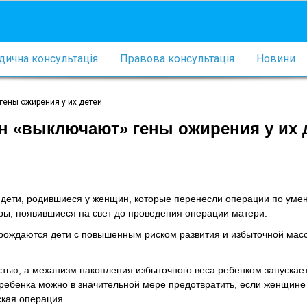
ична консультація
Правова консультація
Новини
гены ожирения у их детей
н «выключают» гены ожирения у их 
 дети, родившиеся у женщин, которые перенесли операции по ум
тры, появившиеся на свет до проведения операции матери.
рождаются дети с повышенным риском развития и избыточной масс
тью, а механизм накопления избыточного веса ребенком запускае
ребенка можно в значительной мере предотвратить, если женщине
ская операция.