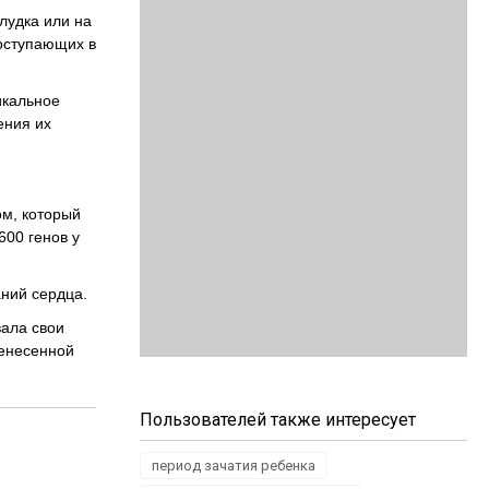
лудка или на
поступающих в
икальное
ения их
ом, который
600 генов у
ний сердца.
вала свои
ренесенной
Пользователей также интересует
период зачатия ребенка