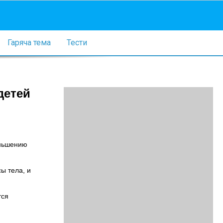
Гаряча тема
Тести
детей
еньшению
ы тела, и
тся