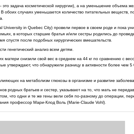
 это задача косметической хирургии), а на уменьшение объема же
 В обоих случаях уменьшается количество питательных веществ, 
а.
 University in Quebec City) провели первое в своем роде и пока ун
емьях, в которых старшие братья и/или сестры родились до провед
мя спустя после подобных хирургических вмешательств.
сти генетический анализ всем детям.
х матери снизили свой вес в среднем на 44 кг по сравнению с вес
ые утверждают, что обнаружили разницу в активности более чем 5 
влияющих на метаболизм глюкозы в организме и развитие заболева
ов родных братьев и сестер, указывают на то, что мать не переда
том, что одни и те же гены вели себя по-разному до операции, пе
ания профессор Мари-Клод Воль (Marie-Claude Vohl).