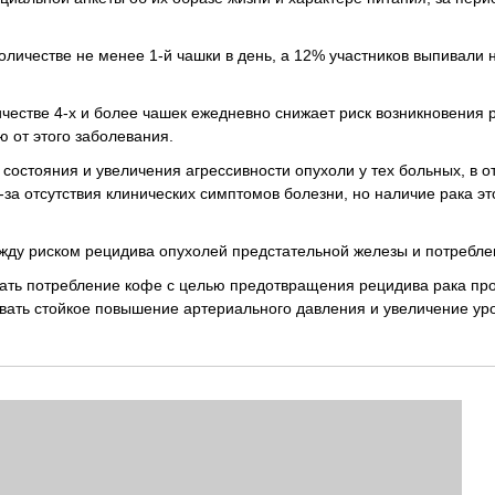
личестве не менее 1-й чашки в день, а 12% участников выпивали 
ичестве 4-х и более чашек ежедневно снижает риск возникновения 
ю от этого заболевания.
 состояния и увеличения агрессивности опухоли у тех больных, в 
а отсутствия клинических симптомов болезни, но наличие рака это
ежду риском рецидива опухолей предстательной железы и потребле
вать потребление кофе с целью предотвращения рецидива рака пр
вать стойкое повышение артериального давления и увеличение ур