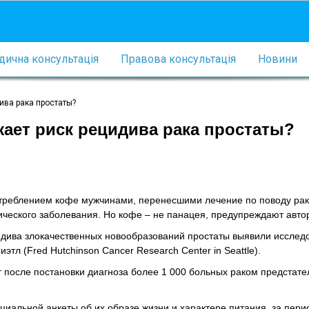
ична консультація
Правова консультація
Новини
ива рака простаты?
ает риск рецидива рака простаты?
треблением кофе мужчинами, перенесшими лечение по поводу ра
гического заболевания. Но кофе – не панацея, предупреждают авто
дива злокачественных новообразований простаты выявили исследо
л (Fred Hutchinson Cancer Research Center in Seattle).
 после постановки диагноза более 1 000 больных раком предстате
циальной анкеты об их образе жизни и характере питания, за пери