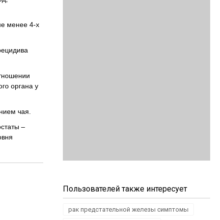
не менее 4-х
рецидива
отношении
го органа у
нием чая.
остаты –
овня
Пользователей также интересует
рак предстательной железы симптомы