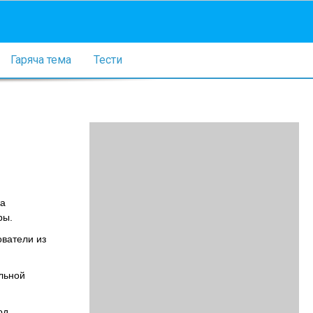
Гаряча тема
Тести
ка
ры.
ватели из
льной
од,