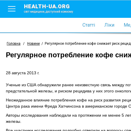
HEALTH-UA.ORG
світ медицини, доступний кожному
Статті
Ліки
Мед
Головна
/
Новини
/
Регулярное потребление кофе снижает риск рецид
Регулярное потребление кофе сниж
28 августа 2013 г.
Ученые из США обнаружили ранее неизвестную связь между по
предстательной железы, и риском рецидива у них этого онколо
Неожиданное влияние потребления кофе на риск развития реци
Центра рака имени Фреда Хатчинсона в американском городе Сиэт
Авторы исследования наблюдали на протяжении не менее 5 лет
железы.
Все участники исследования подробно ответили на вопросы спе