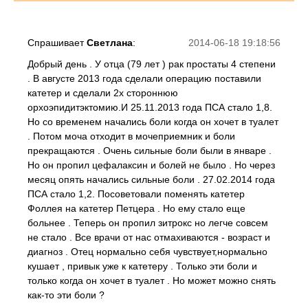
Спрашивает
Светлана
:
2014-06-18 19:18:56
Добрый день . У отца (79 лет ) рак простаты 4 степени
. В августе 2013 года сделали операцию поставили
катетер и сделали 2х стороннюю
орхоэпидитэктомию.И 25.11.2013 года ПСА стало 1,8.
Но со временем начались боли когда он хочет в туалет
. Потом моча отходит в мочеприемник и боли
прекращаются . Очень сильные боли были в январе .
Но он пропил цефалаксин и болей не было . Но через
месяц опять начались сильные боли . 27.02.2014 года
ПСА стало 1,2. Посоветовали поменять катетер
Фоллея на катетер Петцера . Но ему стало еще
больнее . Теперь он пропил зитрокс но легче совсем
не стало . Все врачи от нас отмахиваются - возраст и
диагноз . Отец нормально себя чувствует,нормально
кушает , привык уже к катетеру . Только эти боли и
только когда он хочет в туалет . Но может можно снять
как-то эти боли ?