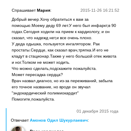
Спрашивает
Мария
:
2015-11-26 16:21:52
Добрый вечер.Хочу обратиться к вам за
помощью.Моему деду 69 лет.У него был инфаркт,в 90
годах.Сегодня ходили на прием к кардиологу, и он
сказал, что надежд нет,и все очень плохо.
У деда одышка, пользуется ингалятором. Рак
простаты.Сердце, как сказал врач,тряпка.И его не
кладут в стационар.Также у него большой отек живота
и ног.Толком не может ходить.
Что можно сделать,подскажите пожалуйста.
Может пересадка сердца?
Врач назвал диагноз, но из-за переживаний, забыла
его точное название, но вроде он звучал
"эндокардический полимиокардит"
Помогите,пожалуйста.
01 декабря 2015 года
Отвечает
Амонов Одил Шукурлаевич
: