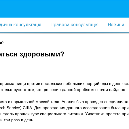
ична консультація
Правова консультація
Новини
и?
ваться здоровыми?
 приема пищи против нескольких небольших порций еды в день ост
тельствуют о том, что решение данной проблемы почти найдено.
аста с нормальной массой тела. Анализ был проведен специалиста
arch Service) США. Для проведения данного исследования была пр
 недель прошли курс специального питания. Участники проекта пр
 три раза в день.