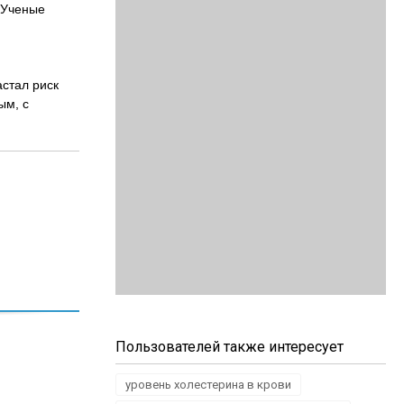
 Ученые
астал риск
ым, с
Пользователей также интересует
уровень холестерина в крови