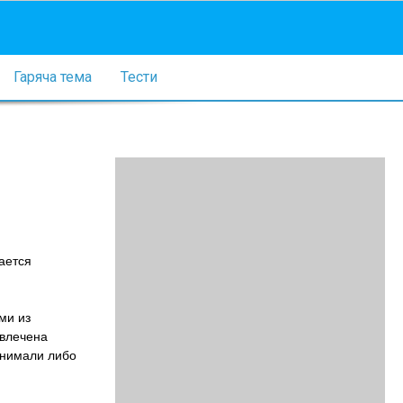
Гаряча тема
Тести
ается
ми из
ивлечена
инимали либо