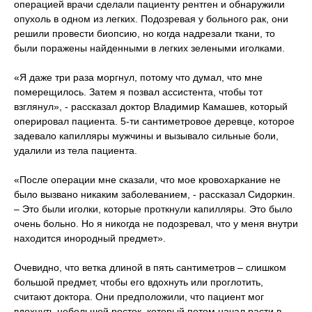
операцией врачи сделали пациенту рентген и обнаружили
опухоль в одном из легких. Подозревая у больного рак, они
решили провести биопсию, но когда надрезали ткани, то
были поражены найденными в легких зелеными иголками.
«Я даже три раза моргнул, потому что думал, что мне
померещилось. Затем я позвал ассистента, чтобы тот
взглянул», - рассказал доктор Владимир Камашев, который
оперировал пациента. 5-ти сантиметровое деревце, которое
задевало капилляры мужчины и вызывало сильные боли,
удалили из тела пациента.
«После операции мне сказали, что мое кровохаркание не
было вызвано никаким заболеванием, - рассказал Сидоркин.
– Это были иголки, которые проткнули капилляры. Это было
очень больно. Но я никогда не подозревал, что у меня внутри
находится инородный предмет».
Очевидно, что ветка длиной в пять сантиметров – слишком
большой предмет, чтобы его вдохнуть или проглотить,
считают доктора. Они предположили, что пациент мог
вдохнуть небольшой росток, который потом начал расти в