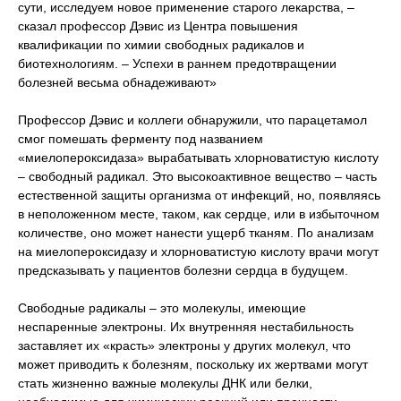
сути, исследуем новое применение старого лекарства, –
сказал профессор Дэвис из Центра повышения
квалификации по химии свободных радикалов и
биотехнологиям. – Успехи в раннем предотвращении
болезней весьма обнадеживают»
Профессор Дэвис и коллеги обнаружили, что парацетамол
смог помешать ферменту под названием
«миелопероксидаза» вырабатывать хлорноватистую кислоту
– свободный радикал. Это высокоактивное вещество – часть
естественной защиты организма от инфекций, но, появляясь
в неположенном месте, таком, как сердце, или в избыточном
количестве, оно может нанести ущерб тканям. По анализам
на миелопероксидазу и хлорноватистую кислоту врачи могут
предсказывать у пациентов болезни сердца в будущем.
Свободные радикалы – это молекулы, имеющие
неспаренные электроны. Их внутренняя нестабильность
заставляет их «красть» электроны у других молекул, что
может приводить к болезням, поскольку их жертвами могут
стать жизненно важные молекулы ДНК или белки,