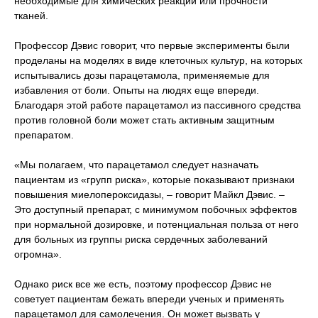
необходимые для химических реакций или прочности
тканей.
Профессор Дэвис говорит, что первые эксперименты были
проделаны на моделях в виде клеточных культур, на которых
испытывались дозы парацетамола, применяемые для
избавления от боли. Опыты на людях еще впереди.
Благодаря этой работе парацетамол из пассивного средства
против головной боли может стать активным защитным
препаратом.
«Мы полагаем, что парацетамол следует назначать
пациентам из «групп риска», которые показывают признаки
повышения миелопероксидазы, – говорит Майкл Дэвис. –
Это доступный препарат, с минимумом побочных эффектов
при нормальной дозировке, и потенциальная польза от него
для больных из группы риска сердечных заболеваний
огромна».
Однако риск все же есть, поэтому профессор Дэвис не
советует пациентам бежать впереди ученых и применять
парацетамол для самолечения. Он может вызвать у