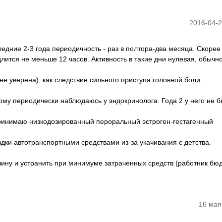
2016-04-2
ледние 2-3 года периодичность - раз в полтора-два месяца. Скорее 
лится не меньше 12 часов. Активность в такие дни нулевая, обычн
не уверена), как следствие сильного приступа головной боли.
тому периодически наблюдаюсь у эндокринолога. Года 2 у него не б
принимаю низкодозированный пероральный эстроген-гестагенный
дки автотранспортными средствами из-за укачивания с детства.
чину и устранить при минимуме затраченных средств (работник бю
16 мая