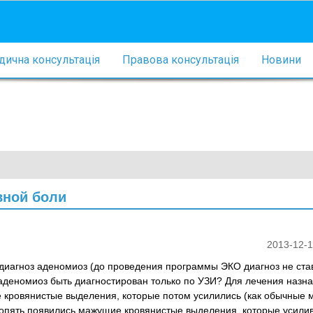
ична консультація
Правова консультація
Новини
вной боли
2013-12-1
диагноз аденомиоз (до проведения программы ЭКО диагноз не ста
аденомиоз быть диагностирован только по УЗИ? Для лечения назна
 кровянистые выделения, которые потом усилились (как обычные 
 опять появились мажущие кровянистые выделения, которые усили