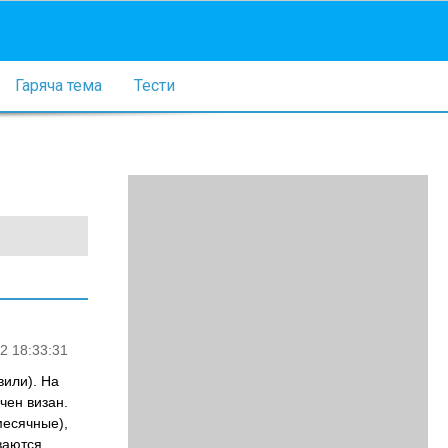
Гаряча тема
Тести
2 18:33:31
вили). На
чен визан.
месячные),
ваются.