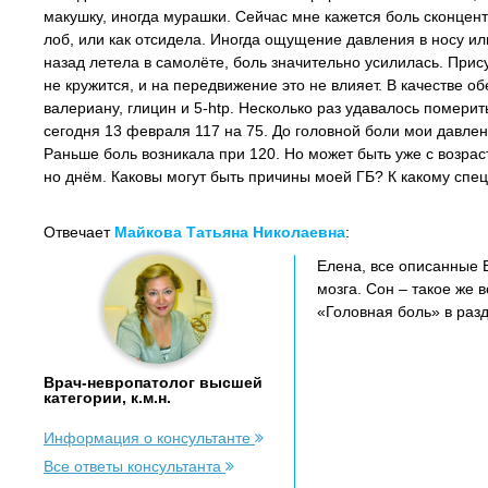
макушку, иногда мурашки. Сейчас мне кажется боль сконцен
лоб, или как отсидела. Иногда ощущение давления в носу или
назад летела в самолёте, боль значительно усилилась. Прис
не кружится, и на передвижение это не влияет. В качестве 
валериану, глицин и 5-htp. Несколько раз удавалось померит
сегодня 13 февраля 117 на 75. До головной боли мои давлен
Раньше боль возникала при 120. Но может быть уже с возра
но днём. Каковы могут быть причины моей ГБ? К какому спе
Отвечает
Майкова Татьяна Николаевна
:
Елена, все описанные
мозга. Сон – такое же 
«Головная боль» в разд
Врач-невропатолог высшей
категории, к.м.н.
Информация о консультанте
Все ответы консультанта