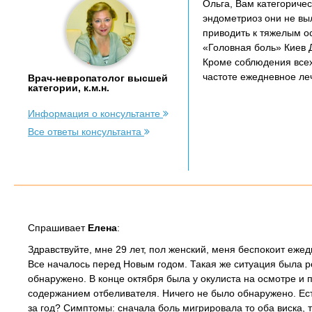
Ольга, Вам категориче
эндометриоз они не выл
приводить к тяжелым о
«Головная боль» Киев Д
Кроме соблюдения всех
частоте ежедневное ле
Врач-невропатолог высшей
категории, к.м.н.
Информация о консультанте
Все ответы консультанта
Спрашивает
Елена
:
Здравствуйте, мне 29 лет, пол женский, меня беспокоит ежед
Все началось перед Новым годом. Такая же ситуация была ро
обнаружено. В конце октября была у окулиста на осмотре и
содержанием отбеливателя. Ничего не было обнаружено. Ест
за год? Симптомы: сначала боль мигрировала то оба виска, 