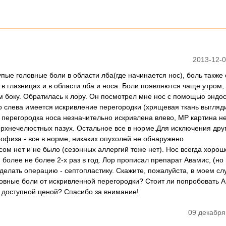
2013-12-0
пые головные боли в области лба(где начинается нос), боль также 
 в глазницах и в области лба и носа. Боли появляются чаще утром, 
м боку. Обратилась к лору. Он посмотрел мне нос с помощью эндо
то слева имеется искривление перегородки (хрящевая ткань выгляди
 перегородка носа незначительно искривлена влево, МР картина н
ерхнечелюстных пазух. Остальное все в норме.Для исключения дру
пофиза - все в норме, никаких опухолей не обнаружено.
сом нет и не было (сезонных аллергий тоже нет). Нос всегда хоро
 более не более 2-х раз в год. Лор прописал препарат Авамис, (но
сделать операцию - септопластику. Скажите, пожалуйста, в моем сл
ловные боли от искривленной перегородки? Стоит ли попробовать 
е доступной ценой? Спасибо за внимание!
09 декабря