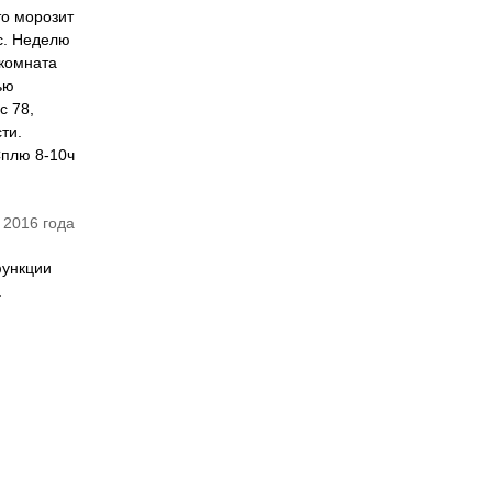
то морозит
ьс. Неделю
 комната
ью
с 78,
ти.
Сплю 8-10ч
 2016 года
функции
а