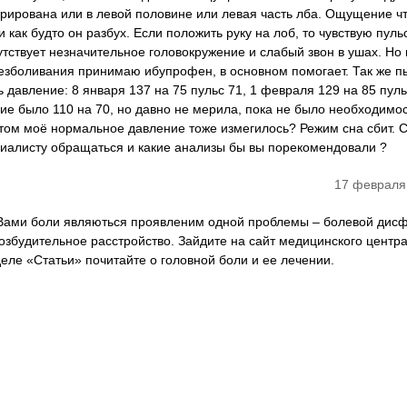
трирована или в левой половине или левая часть лба. Ощущение ч
 как будто он разбух. Если положить руку на лоб, то чувствую пул
утствует незначительное головокружение и слабый звон в ушах. Но
обезболивания принимаю ибупрофен, в основном помогает. Так же п
ь давление: 8 января 137 на 75 пульс 71, 1 февраля 129 на 85 пуль
ие было 110 на 70, но давно не мерила, пока не было необходимос
стом моё нормальное давление тоже измегилось? Режим сна сбит. 
циалисту обращаться и какие анализы бы вы порекомендовали ?
17 февраля
 Вами боли являються проявленим одной проблемы – болевой дис
возбудительное расстройство. Зайдите на сайт медицинского центр
еле «Статьи» почитайте о головной боли и ее лечении.