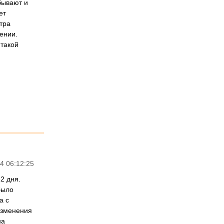
бывают и
ет
тра
ении.
 такой
4 06:12:25
2 дня.
было
а с
изменения
на