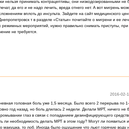
ски нельзя принимать контрацептивы, они низкодозированными не 
ечат, да его и не надо лечить, вреда отнего нет. А вот мигрень мож
сложнениям вплоть до инсульта. Зайдите на сайт медицинского цен
непропетровск т в разделе «Статьи» почитайте о мигрени и ее леч
 режимных мероприятий, нужно правильно снимать приступы, при
чение не требуется.
2016-02-1
невная головная боль уже 1,5 месяца. Было всего 2 перерыва по 1-
вно год назад, но боль длилась 2 недели. Делали МРТ, ничего не 
 промывании глаз в связи с попаданием дезинфицирующего средств
ь ли необходимость делать МРТ в этом году? Могут ли появиться 
то макушка, то лоб. Иногда было ощущение что льют горячую воду 