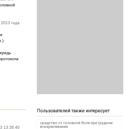
головной
 2013 года
м.
.)
чередь
протокола
Пользователей также интересует
средство от головной боли при грудном
вскармливании
3 13:38:40