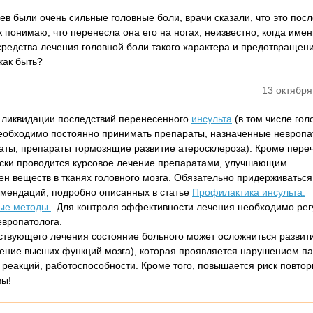
в были очень сильные головные боли, врачи сказали, что это пос
 понимаю, что перенесла она его на ногах, неизвестно, когда имен
е средства лечения головной боли такого характера и предотвращен
как быть?
13 октября
я ликвидации последствий перенесенного
инсульта
(в том числе гол
необходимо постоянно принимать препараты, назначенные невроп
аты, препараты тормозящие развитие атеросклероза). Кроме пере
ски проводится курсовое лечение препаратами, улучшающим
н веществ в тканях головного мозга. Обязательно придерживаться
мендаций, подробно описанных в статье
Профилактика инсульта.
ные методы
. Для контроля эффективности лечения необходимо ре
европатолога.
тствующего лечения состояние больного может осложниться развит
ние высших функций мозга), которая проявляется нарушением па
 реакций, работоспособности. Кроме того, повышается риск повтор
вы!