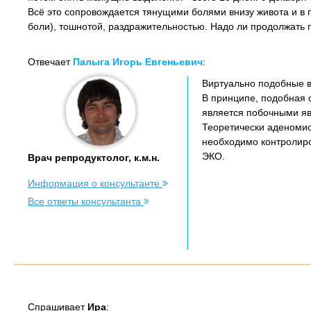
Всё это сопровождается тянущими болями внизу живота и в 
боли), тошнотой, раздражительностью. Надо ли продолжать 
Отвечает
Палыга Игорь Евгеньевич
:
Виртуально подобные в
В принципе, подобная с
является побочными я
Теоретически аденомио
необходимо контролиро
ЭКО.
Врач репродуктолог, к.м.н.
Информация о консультанте
Все ответы консультанта
Спрашивает
Ира
: