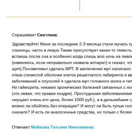
Спрашивает
Светлана
:
Здравствуйте! Меня за последние 2-3 месяца стали мучать ту
глазницы, часто в левую.Также присутствует какая-то тяжесть
встаешь после сна и особенно когда спишь всю ночь на лево
(извиняюсь, если неправильно назвала аппарат) и сказал, ч
щип).Посоветовал сделать МРТ. В заключении мрт написано:
отека слизистой оболочки клеток решетчатого лабиринта и в
заболеваний и опухолей я сделала мрт головного мозга и ги
Ни гайморита, никаких хронических болезней связанных с но
(что левая, что правая ноздря). Простудными заболеваниями
смущает очень его цена, более 1000 руб.), а в дальнейшем 
можно ли обойтись без операции? И могут ли быть тупые го
сначало? И есть ли аналогичные средства, но только с боле
Отвечает
Майкова Татьяна Николаевна
: