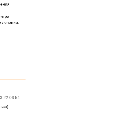
нения
ентра
е лечении.
3 22:06:54
ься),