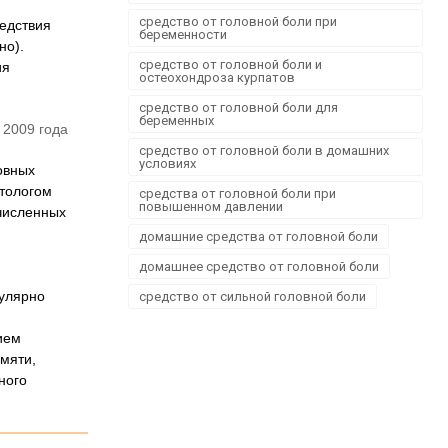
средство от головной боли при
ледствия
беременности
но).
средство от головной боли и
ия
остеохондроза курпатов
средство от головной боли для
беременных
 2009 года
средство от головной боли в домашних
условиях
овных
атологом
средства от головной боли при
повышенном давлении
численных
домашние средства от головной боли
домашнее средство от головной боли
гулярно
средство от сильной головной боли
ием
мяти,
ного