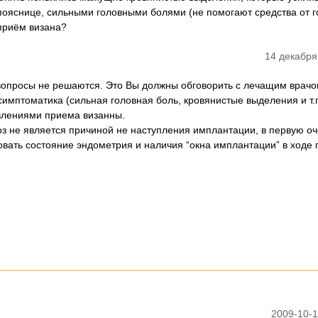
пояснице, сильными головными болями (не помогают средства от 
приём визана?
14 декабря
опросы не решаются. Это Вы должны обговорить с лечащим врачо
имптоматика (сильная головная боль, кровянистые выделения и т.п
влениями приема визанны.
з не является причиной не наступления имплантации, в первую о
вать состояние эндометрия и наличия “окна имплантации” в ходе 
2009-10-1