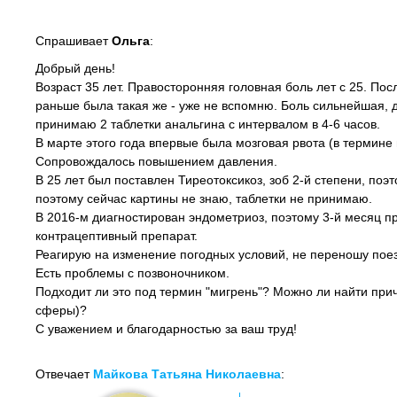
Спрашивает
Ольга
:
Добрый день!
Возраст 35 лет. Правосторонняя головная боль лет с 25. Пос
раньше была такая же - уже не вспомню. Боль сильнейшая, д
принимаю 2 таблетки анальгина с интервалом в 4-6 часов.
В марте этого года впервые была мозговая рвота (в термине 
Сопровождалось повышением давления.
В 25 лет был поставлен Тиреотоксикоз, зоб 2-й степени, поэ
поэтому сейчас картины не знаю, таблетки не принимаю.
В 2016-м диагностирован эндометриоз, поэтому 3-й месяц 
контрацептивный препарат.
Реагирую на изменение погодных условий, не переношу поез
Есть проблемы с позвоночником.
Подходит ли это под термин "мигрень"? Можно ли найти при
сферы)?
С уважением и благодарностью за ваш труд!
Отвечает
Майкова Татьяна Николаевна
: