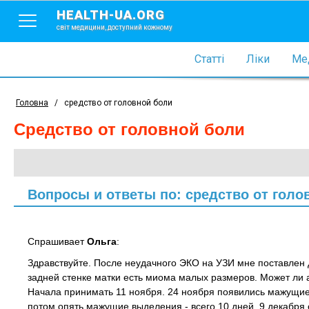
HEALTH-UA.ORG
світ медицини, доступний кожному
Статті
Ліки
Мед
Головна
/
средство от головной боли
средство от головной боли
Вопросы и ответы по: средство от голо
Спрашивает
Ольга
:
Здравствуйте. После неудачного ЭКО на УЗИ мне поставлен 
задней стенке матки есть миома малых размеров. Может ли 
Начала принимать 11 ноября. 24 ноября появились мажущие
потом опять мажущие выделения - всего 10 дней. 9 декабря