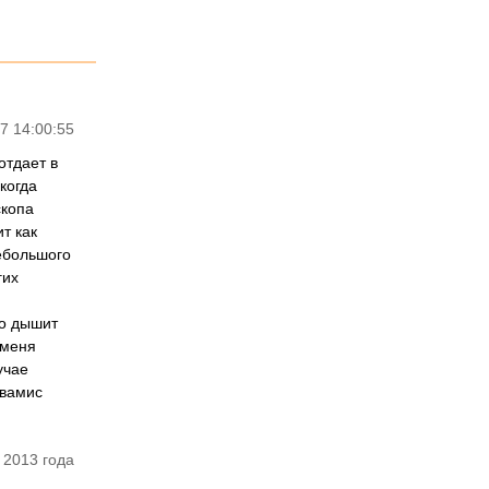
7 14:00:55
отдает в
когда
скопа
т как
ебольшого
гих
шо дышит
 меня
учае
Авамис
 2013 года