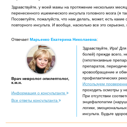
Здравствуйте, у моей мамы на протяжение нескольких месяце
перенесенного ишемического инсульта головного мозга (я так
Посоветуйте, пожалуйста, что нам делать, может, есть каки
повторного инсульта. И вообще, насколько все это серьезно, 
Отвечает
Марьенко Екатерина Николаевна
:
Здравствуйте, Ира! Дл
болей) прежде всего, 
(гипотензивные препар
препаратов, периодиче
кровообращение и обме
профилактических реко
Врач невролог-эпилептолог,
к.м.н.
Используем проверен
проходить осмотры у н
Информация о консультанте
При отсутствии соотве
Все ответы консультанта
энцефалопатии (наруше
логики, эмоциональных
инсульта. Будьте здоро