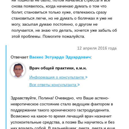
ни тошноты не было, потом начались стрессы и все
снова появилось, когда начинаю думать о том что
болит, становиться только хуже, отвлекаюсь сразу
становиться легче, но не думать о болячках я уже не
могу, засыпая думаю постоянно, о другом не
получается, не знаю что делать, хочется уже забыть об
этой проблемы. Помогите пожалуйста.
12 апреля 2016 года
Отвечает
Васкес Эстуардо Эдуардович
:
Врач общей практики, к.м.н.
Информация о консультанте
Все ответы консультанта
Здравствуйте, Полина! Очевидно, что Ваше астено-
невротическое состояние стало ведущим фактором в
поддержании такого хронического гастродуоденита.
Возможно на какое-то время лечащий врач назначит
успокоительные средства, а позже Вы научитесь и без
них владеть собой. В дальнейшем: диета, диета и еще