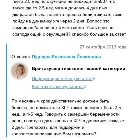
гдето 2.5 нед по овуляции не подходит хгч537 что
также где то 2.5 нед мазня длилась 4 дня пью
дюфастон.была тошнота прошла боли в животе тоже
пойду на динамику хгч через 2 дня .Вопрос это
замершая?а если нет отчего может быть срок не
совподающий с овуляцией? спасибо большое за ответ
27 сентября 2013 года
Отвечает
Пурпура Роксолана Йосиповна
:
Врач акушер-гинеколог первой категории
Информация о консультанте
Все ответы консультанта
По месячным срок действительно должен быть
больше, по показателю ХГЧ также не может быть 2,5
нед., а 4-5 нед. Говорить о замершей беременности
рано, советую сдать кровь на ХГЧ в динамике, каждые
2 дня. Препараты для поддержки и
кровоостанавливающие Вам назначили?