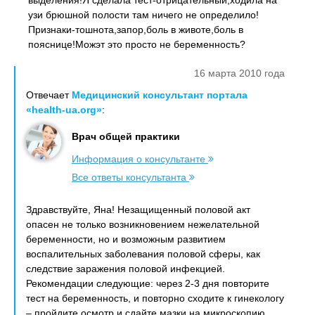
выделения!Я сделала тест-отрицательный,ходила на
узи брюшной полости там ничего не определило!
Признаки-тошнота,запор,боль в животе,боль в
пояснице!Можэт это просто не беременность?
16 марта 2010 года
Отвечает
Медицинский консультант портала
«health-ua.org»
:
Врач общей практики
Информация о консультанте
Все ответы консультанта
Здравствуйте, Яна! Незащищенный половой акт
опасен не только возникновением нежелательной
беременности, но и возможным развитием
воспалительных заболевания половой сферы, как
следствие заражения половой инфекцией.
Рекомендации следующие: через 2-3 дня повторите
тест на беременность, и повторно сходите к гинекологу
– пройдите осмотр и сдайте мазки на микроскопию ,