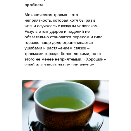
проблем
Механическая травма – это
неприятность, которая хотя бы раз в
жизни случалась с каждым человеком.
Результатом ударов и падений не
обязательно становятся перелом и гипс,
гораздо чаще дело ограничивается
ушибами и растяжением связок –
травмами гораздо более легкими, но от
этого не менее неприятными. «Хороший»
ушиб или значительное растяжение
связок на руке или ноге – это не только
боль, но и временное ограничение
подвижности человека или его
способности к самообслуживанию.
Именно поэтому так важно знать о
средствах, лечащих ушибы и растяжения,
и уметь ими пользоваться.