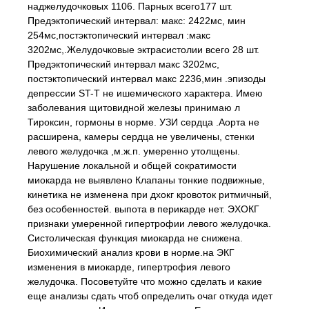
наджелудочковых 1106. Парных всего177 шт.
Предэктопический интервал: макс: 2422мс, мин
254мс,постэктопический интервал :макс
3202мс,.Желудочковые эктрасистолии всего 28 шт.
Предэктопический интервал макс 3202мс,
постэктопический интервал макс 2236,мин .эпизоды
депрессии ST-T не ишемического характера. Имею
заболевания щитовидной железы принимаю л
Тироксин, гормоны в норме. УЗИ сердца .Аорта не
расширена, камеры сердца не увеличены, стенки
левого желудочка ,м.ж.п. умеренно утолщены.
Нарушение локальной и общей сократимости
миокарда не выявлено Клапаны тонкие подвижные,
кинетика не изменена при дхокг кровоток ритмичный,
без особенностей. выпота в перикарде нет. ЭХОКГ
признаки умеренной гипертрофии левого желудочка.
Систолическая функция миокарда не снижена.
Биохимический анализ крови в норме.на ЭКГ
изменения в миокарде, гипертрофия левого
желудочка. Посоветуйте что можно сделать и какие
еще анализы сдать чтоб определить очаг откуда идет