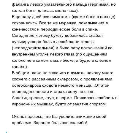
фаланга левого указательного пальца (терпимая, но
колкая боль, длилась около часа).
Еще пару дней все симптомы (кроме боли в пальце)
сохранялись. Все те же мурашки, покалывания в
конечностях и периодические боли в спине.
Сегодня же к этому букету добавилась слабая
пульсирующая боль в левой части головы
(непродолжительная) и было пару покалываний во
внутреннем уголке левого глаза (по ощущениям
кололо не в самом глаз. яблоке, а будто в слезном
канале).
В общем, даже не знаю что и думать, нахожу много
схожего с рассеянным склерозом, с проявлениями
остеохондроза сходств немного меньше...От этой
неопределенности и страха хожу не своя..
Аппетит, зрение, стул, в норме. Появилась слабость в
икроножных мышцах, будто от занятия спортом.
Очень надеюсь, что Вы уделите внимание моей
проблеме. Заранее большое спасибо!