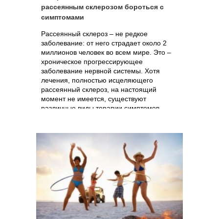
рассеянным склерозом бороться с
симптомами
Рассеянный склероз – не редкое
заболевание: от него страдает около 2
миллионов человек во всем мире. Это –
хроническое прогрессирующее
заболевание нервной системы. Хотя
лечения, полностью исцеляющего
рассеянный склероз, на настоящий
момент не имеется, существуют
различные виды терапии симптомов,
возникающих при обострении. Ученые из
США в своем обзоре представили новую
информацию о том, что экстракт конопли
может снижать мышечную спастичность у
больных.