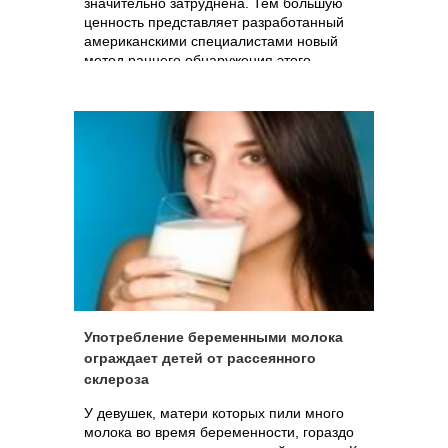
значительно затруднена. Тем большую
ценность представляет разработанный
американскими специалистами новый
метод раннего обнаружения этого
заболевания с помощью несложного
обследования сетчатки глаза. Однако,
хотя метод уже и разработан, до
полноценного внедрения в клиническую
практику еще необходимы
дополнительные исследования.
Употребление беременными молока
ограждает детей от рассеянного
склероза
У девушек, матери которых пили много
молока во время беременности, гораздо