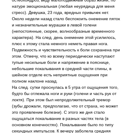
остеохондроз, веду малоподвижный образ жизни, по
натуре эмоциональная (любая неурядица для меня
стресс). Девушка, 23 года, вредных привычек нет.
Около недели назад стало беспокоить онемение пяток
и незначительные мурашки в левой голени
(непостоянные, скорее, волнообразные временного
характера). На след. день онемение этой усилилось,
плюс к этому стала немного неметь правая нога.
Подвижность и чувствительность к боли сохранена при
этом. Отмечу, что ко всему периодически наступают
тупые несильные боли и напряжение в пояснице,
небольшие покалывания в средней части спины, в
шейном отделе есть неприятные ощущения при
полном наклоне назад.
На след. сутки проснулась в 5 утра от ощущения того,
будто бы отлежала ноги и руки (голени и часть рук от
локтя). При этом был непродолжительный тремор
(зубы дрожали, предполагаю, что от страха, но может
это проявление болезни). С этого же дня стало
ощущаться покалывание в разных частях тела (в
основном конечностях). Покалывание было по типу
секундных импульсов. К вечеру заболела средняя