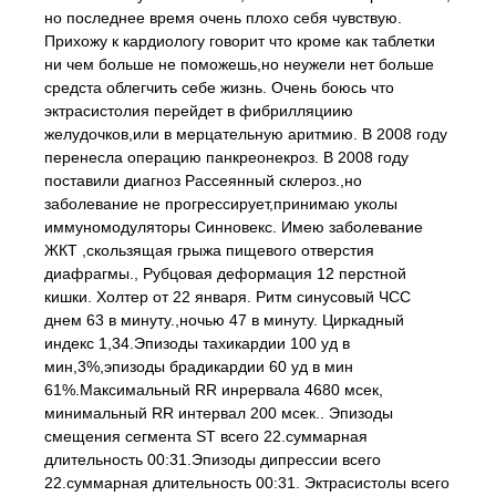
но последнее время очень плохо себя чувствую.
Прихожу к кардиологу говорит что кроме как таблетки
ни чем больше не поможешь,но неужели нет больше
средста облегчить себе жизнь. Очень боюсь что
эктрасистолия перейдет в фибрилляциию
желудочков,или в мерцательную аритмию. В 2008 году
перенесла операцию панкреонекроз. В 2008 году
поставили диагноз Рассеянный склероз.,но
заболевание не прогрессирует,принимаю уколы
иммуномодуляторы Синновекс. Имею заболевание
ЖКТ ,скользящая грыжа пищевого отверстия
диафрагмы., Рубцовая деформация 12 перстной
кишки. Холтер от 22 января. Ритм синусовый ЧСС
днем 63 в минуту.,ночью 47 в минуту. Циркадный
индекс 1,34.Эпизоды тахикардии 100 уд в
мин,3%,эпизоды брадикардии 60 уд в мин
61%.Максимальный RR инрервала 4680 мсек,
минимальный RR интервал 200 мсек.. Эпизоды
смещения сегмента ST всего 22.суммарная
длительность 00:31.Эпизоды дипрессии всего
22.суммарная длительность 00:31. Эктрасистолы всего