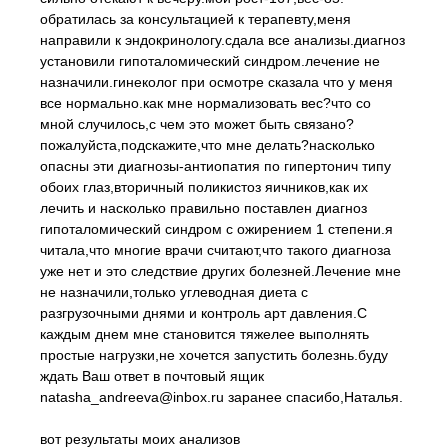
обратилась за консультацией к терапевту,меня
направили к эндокринологу.сдала все анализы.диагноз
установили гипоталомический синдром.лечение не
назначили.гинеколог при осмотре сказала что у меня
все нормально.как мне нормализовать вес?что со
мной случилось,с чем это может быть связано?
пожалуйста,подскажите,что мне делать?насколько
опасны эти диагнозы-антиопатия по гипертонич типу
обоих глаз,вторичный поликистоз яичников,как их
лечить и насколько правильно поставлен диагноз
гипоталомический синдром с ожирением 1 степени.я
читала,что многие врачи считают,что такого диагноза
уже нет и это следствие других болезней.Лечение мне
не назначили,только углеводная диета с
разгрузочными днями и контроль арт давления.С
каждым днем мне становится тяжелее выполнять
простые нагрузки,не хочется запустить болезнь.буду
ждать Ваш ответ в почтовый ящик
natasha_andreeva@inbox.ru заранее спасибо,Наталья.
вот результаты моих анализов