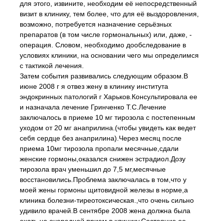
для этого, извините, необходим её непосредственный
визит в клинику, тем более, что для её выздоровления,
возможно, потребуется назначение серьёзных
препаратов (в том числе гормональных) или, даже, -
операция. Cловом, необходимо дообследование в
условиях клиники, на основании чего мы определимся
с тактикой лечения.
Затем события развивались следующим образом.В
июне 2008 г я отвез жену в клинику института
эндокринных патологий г Харьков.Консультировала ее
и назначала лечение Гринченко Т.С.Лечение
заключалось в приеме 10 мг тирозола с постепенным
уходом от 20 мг анаприлина.(чтобы увидеть как ведет
себя сердце без анаприлина).Через месяц после
приема 10мг тирозола пропали месячные,сдали
женские гормоны,оказался снижен эстрадиол.Дозу
тирозола врач уменьшил до 7,5 мг,месячные
восстановились.Проблема заключалась в том,что у
моей жены гормоны щитовидной железы в норме,а
клиника болезни-тиреотоксическая.,что очень сильно
удивило врачей.В сентябре 2008 жена должна была