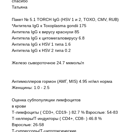
спасибо
Татьяна
Пакет № 5.1 TORCH IgG (HSV 1 и 2, TOXO, CMV, RUB)
*Антитела IgG к Toxoplasma gondii 175
Антитела IgG к вирусу краснухи 85
Антитела IgG к цитомегаловирусу 6.8
Антитела IgG к HSV 1 типа 1.6
Антитела IgG к HSV 2 типа 0.2
Железо сывороточное 24.7 мкмоль/л
Антимюллеров гормон (АМГ, MIS) 4.95 нг/мл норма
Женщины: 1.0 - 2.5
Оценка субпопуляции лимфоцитов
в крови
Т-лимфоциты ( CD3+, CD19- ) 82.7 % Взрослые: 54-83
Т-хелперы/Т-индукторы ( CD4+, CD8- ) 46.8 %
Взрослые: 26-58
Т-супрессоры/Т-цитотоксические