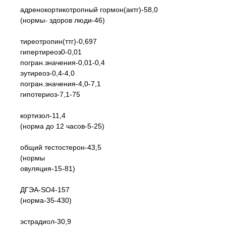
адренокортикотропный гормон(актг)-58,0
(нормы- здоров люди-46)
тиреотропин(ттг)-0,697
гипертиреоз0-0,01
погран.значения-0,01-0,4
эутиреоз-0,4-4,0
погран.значения-4,0-7,1
гипотериоз-7,1-75
кортизол-11,4
(норма до 12 часов-5-25)
общий тестостерон-43,5
(нормы
овуляция-15-81)
ДГЭА-SO4-157
(норма-35-430)
эстрадиол-30,9