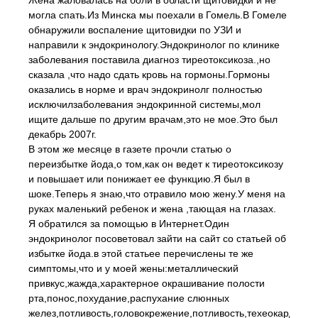
Жена жаловалась на боли в области щитовидки и не
могла спать.Из Минска мы поехали в Гомель.В Гомеле
обнаружили воспаление щитовидки по УЗИ и
направили к эндокринологу.Эндокринолог по клинике
заболевания поставила диагноз тиреотоксикоза.,но
сказала ,что надо сдать кровь на гормоны.Гормоны
оказались в норме и врач эндокринолг полностью
исключилзаболевания эндокринной системы,мол
ищите дальше по другим врачам,это не мое.Это был
декабрь 2007г.
В этом же месяце в газете прочли статью о
переизбытке йода,о том,как он ведет к тиреотоксикозу
и повышает или понижает ее функцию.Я был в
шоке.Теперь я знаю,что отравило мою жену.У меня на
руках маленький ребенок и жена ,тающая на глазах.
Я обратился за помощью в Интернет.Один
эндокринолог посоветовал зайти на сайт со статьей об
избытке йода.в этой статьее перечислены те же
симптомы,что и у моей жены:металлический
привкус,жажда,характерное окрашивание полости
рта,понос,похудание,распухание слюнных
желез,потливость,головокрежение,потливость,техеокардия.