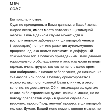
М 5%
СОЭ 7
Вы прислали ответ.
Судя по приведенным Вами данным, в Вашей жены,
скорее всего, имеет место патология щитовидной
железы. Речь в данном случае может идти о
воспалительном заболевании щитовидной железы
(тиреоидите) по причине развития аутоиммунного
процесса, однако нельзя исключить и диффузный
токсический зоб. Согласно приведённым Вами данным
гормонального обследования и анализа крови выводы
сделать очень трудно, так как не ясно в какое время
они набирались: в начале заболевания, до назначения
тиамазола или после. Поэтому ориентироваться
можно только по описанной Вами клинике, а этого,
конечно, не достаточно. Об интоксикации вследствие
какого-либо отравления думать конечно можно, но по
поводу препаратов йода - в данном случае они,
вероятно, просто "подстегнули" процесс в щитовидной
железе. Думаю, Вашей жене помочь вполне можно, но