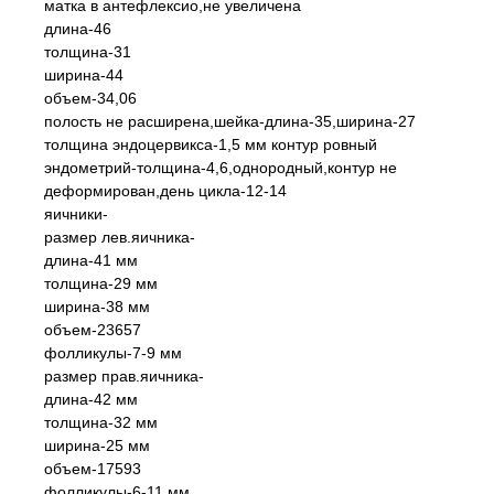
матка в антефлексио,не увеличена
длина-46
толщина-31
ширина-44
объем-34,06
полость не расширена,шейка-длина-35,ширина-27
толщина эндоцервикса-1,5 мм контур ровный
эндометрий-толщина-4,6,однородный,контур не
деформирован,день цикла-12-14
яичники-
размер лев.яичника-
длина-41 мм
толщина-29 мм
ширина-38 мм
объем-23657
фолликулы-7-9 мм
размер прав.яичника-
длина-42 мм
толщина-32 мм
ширина-25 мм
объем-17593
фолликулы-6-11 мм