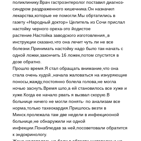
поликлинику.Врач гастроэнтеролог поставил диагноз-
синдром раздраженного кишечника.Он назначил
лекарства,которые не помогли.Мы обртатились в
газету «Народный доктор» Целитель из Сочи прислал
настойку черного ореха-это йодистое
растение.Настойка заводского изготовления,,в
инструкции сказано,что она лечит чуть ли не все
болезни.Принимать настойку надо было так-начать с
одной ложки,закончить 16 ложек,потом спустится в
дозе обратно.
Прошло время.Я стал обращать внимание,что она
стала очень худой.,начала жаловаться на изнуряющие
поносы,жажду,постоянно болела голова,не могла
ночью заснуть.Время шло,а ей становилось все хуже и
хуже.Когда ее начало рвать я вызвал скорую.В
больнице ничего не могли понять- по анализам все
норма,только тахеокардия.Пришлось везти в
Минск.пролежала там две недели в инфекциооной
больнице,не обнаружили ни одной
инфекции.Понаблюдав за ней,посоветовали обратится
к эндокринологу.