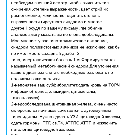
необходим внешний осмотр ,чтобы выяснить тип
ожирения ,степень выраженности, цвет стрий их
расположение, количество, оценить степень
выраженности гирсутного синдрома и многое
другое.Носудя по вашему письму ,где обилие
анализов,могу сказать вы не очень дообследованы.
Мое мнение: у вас гипоталямическое ожирение,
синдром поликистозных яичников не исключаю, как бы
не имел место сахарный диабет 2
типа,гипертоническая болезнь 1 ст.Формируется так
называемый метаболический синдром.Для уточнения
вашего диагноза считаю необходимо разложить по
полочкам ваши анализы.
1-непонятен ваш субфибрилитет:сдать кровь на ТОРЧ
инфекцию(герпес, хламидии, цитомегалы,
токсоплазмоз).
2-недообследована щитовидная железа, очень часто
склерокистоз яичников сочетается с аутоимунным
тиреоидитом. Нужно сделать УЗИ щитовидной железы,
сдать гормоны: ТТГ, св.Т4, АТТПО,АТТГ. и исключить
патологию щитовидной железы.