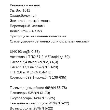
Реакция сл.кислая
Уд. Вес 1011
Сахар,белок-н/н
Эпителий плоский-много
Переходный-местами
Лейкоциты-2-4 в п/з
Эритроциты неизменные-местами
Слизь-умеренное кол-во соли оксалаты-местами
ЦИК-93 ед(N 0-56)
Антитела к ТПО 87,2 МЕ/мл(N до 30)
Т3своб 7,4 пмоль/л(N 2,3-6,3)
Т4своб 17,1 пмоль/л(N 10-23)
ТТГ 2,6 м МЕ/л(N 0,4-4,3)
Кортизол 699,1нмоль/л(N 138-635)
Т-лимфоциты общие 69%(N 55-78)
Т-хелперы 53%(N 41-70)
Т-супрессоры 14%(N 17-25)
Т-активные лимфоциты 45%(N 5-22)
В-лимфоциты 25%(N 5-22)