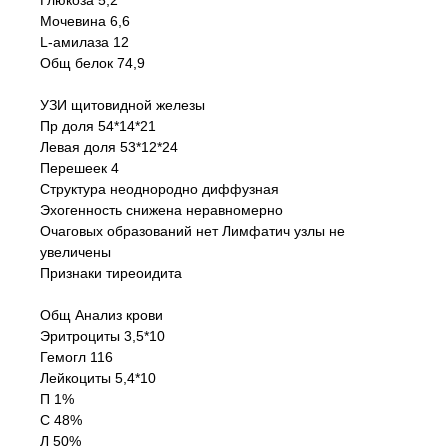
Глюкоза 5,2
Мочевина 6,6
L-амилаза 12
Общ белок 74,9
УЗИ щитовидной железы
Пр доля 54*14*21
Левая доля 53*12*24
Перешеек 4
Структура неоднородно диффузная
Эхогенность снижена неравномерно
Очаговых образований нет Лимфатич узлы не
увеличены
Признаки тиреоидита
Общ Анализ крови
Эритроциты 3,5*10
Гемогл 116
Лейкоциты 5,4*10
П 1%
С 48%
Л 50%