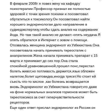
В феврале 2008г я повез жену на кафедру
психотерапии.Профессор признал ее полностью
здоровой с точки зрения психики и посоветовал
обртатиться к токсикологу.Он посоветовал найти
хорошего эндокринологаи дало направление в
судмедэкспертизу,чтобы сдать анализ на содержание
йода. Но там такой анализ не делают.-опять неудача.Я
опять обратился в Интернет с зовом о помощи.
Отозвалась женщина эндокринолг из Узбекистана.Она
посоветовала начать принимать тиреостатик с
анаприлином.Жена начала принимать препарат с 15
марта и принимает до сих пор.Она стала
спокойной,уравновешенной,прошел понс,перестал
болеть живот,но потливость держится,язык обложен
налетом,болит щитовидка,иногда трясет.Но стоит ей
съесть что-то кислое ,как болезнь возвращается
вновь.Эндокринолог из Узбекистана говорит,что даже
на фоне нормальных анализов гормонов может быть
тиреотоксикоз за счет гиперчувствительности
рецепторов.
Еще один ответ прислал эндокринолог из России.он