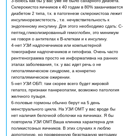
3-Боюсь как бы у вас уже не было сахарного диабета.
Склерокистоз яичников к 40 годам в 80% заканчивается
диабетом 2 типа, т.к. в патогенезе склерокистоза лежит
инсулинорезистетость , т.е. нечувствительность к
эндогенному инсулину. Для этого необходимо сдать: С-
пептид,гликолизированный гемоглобин, это минимум
не говоря о антителах к В-клеткам и к инсулину.
4-нет УЗИ надпочечников или компьютерной
томографии надпочечников и гипофиза. Очень часто
рентгенограмма просто не информативна на ранних
этапах заболевания, т.к. у вас идет речь о не
гипоталямическом синдроме, а конкретно
гипоталямическом ожирении.
5-нет УЗИ ОБП: там скорее всего будет жировой
гепатоз, признаки панкреопатии, возможно патология
желчного пузыря.
6-половые гормоны обычно берут на 5 день
менструального цикла. На УЗИ ОМТ у вас вроде бы
нет наличия белочной оболочки на яичниках. Я бы
повторила УЗИ ОМТ.Ваша клиника характерна для
поликистозных яичников. В этих случаях я люблю
допотопную, но проверенную безотказную методику