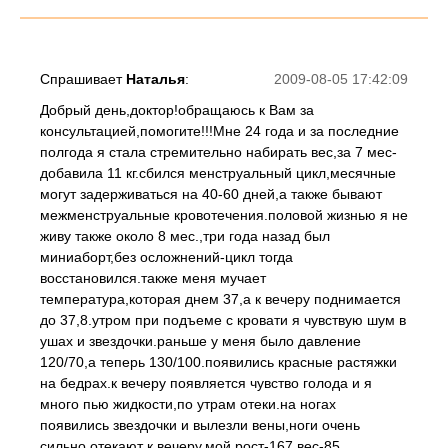
Спрашивает
Наталья
:
2009-08-05 17:42:09
Добрый день,доктор!обращаюсь к Вам за
консультацией,помогите!!!Мне 24 года и за последние
полгода я стала стремительно набирать вес,за 7 мес-
добавила 11 кг.сбился менструальный цикл,месячные
могут задерживаться на 40-60 дней,а также бывают
межменструальные кровотечения.половой жизнью я не
живу также около 8 мес.,три года назад был
миниаборт,без осложнений-цикл тогда
восстановился.также меня мучает
температура,которая днем 37,а к вечеру поднимается
до 37,8.утром при подъеме с кровати я чувствую шум в
ушах и звездочки.раньше у меня было давление
120/70,а теперь 130/100.появились красные растяжки
на бедрах.к вечеру появляется чувство голода и я
много пью жидкости,по утрам отеки.на ногах
появились звездочки и вылезли вены,ноги очень
сильно отекают к вечеру.мой рост-167,вес-85.