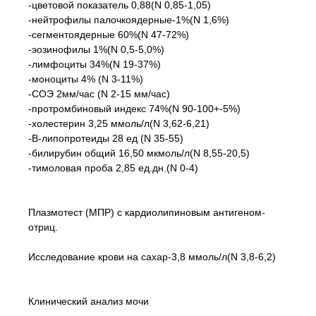
-цветовой показатель 0,88(N 0,85-1,05)
-нейтрофилы палочкоядерные-1%(N 1,6%)
-сегментоядерные 60%(N 47-72%)
-эозинофилы 1%(N 0,5-5,0%)
-лимфоциты 34%(N 19-37%)
-моноциты 4% (N 3-11%)
-СОЭ 2мм/час (N 2-15 мм/час)
-протромбиновый индекс 74%(N 90-100+-5%)
-холестерин 3,25 ммоль/л(N 3,62-6,21)
-В-липопротеиды 28 ед (N 35-55)
-билирубин общий 16,50 мкмоль/л(N 8,55-20,5)
-тимоловая проба 2,85 ед.дн.(N 0-4)
Плазмотест (МПР) с кардиолипиновым антигеном-
отриц.
Исследование крови на сахар-3,8 ммоль/л(N 3,8-6,2)
Клинический анализ мочи