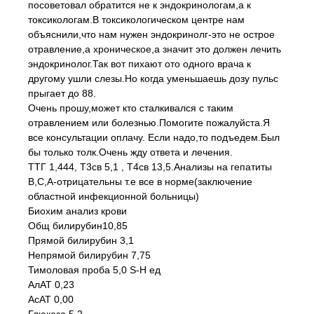
посоветовал обратится не к эндокринологам,а к
токсикологам.В токсикологическом центре нам
объяснили,что нам нужен эндокринолг-это не острое
отравление,а хроническое,а значит это должен лечить
эндокринолог.Так вот пихают ото одного врача к
другому ушли слезы.Но когда уменьшаешь дозу пульс
прыгает до 88.
Очень прошу,может кто сталкивался с таким
отравлением или болезнью.Помогите пожалуйста.Я
все консультации оплачу. Если надо,то подъедем.Был
бы только толк.Очень жду ответа и лечения.
ТТГ 1,444, Т3св 5,1 , Т4св 13,5.Анализы на гепатиты
В,С,А-отрицательны т.е все в норме(заключение
областной инфекционной больницы)
Биохим анализ крови
Общ билирубин10,85
Прямой билирубин 3,1
Непрямой билирубин 7,75
Тимоловая проба 5,0 S-H ед
АлАТ 0,23
АсАТ 0,00