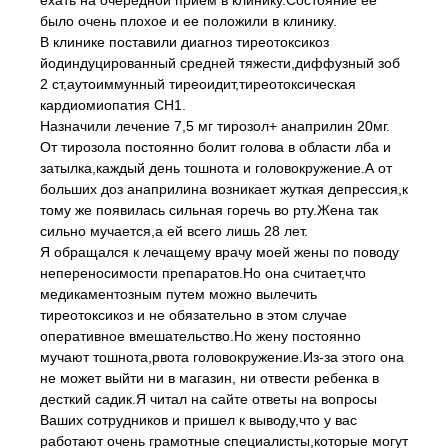
ехать на очередной прием в клинику.Состояние ее
было очень плохое и ее положили в клинику.
В клинике поставили диагноз тиреотоксикоз
йодиндуцированный средней тяжести,диффузный зоб
2 ст,аутоиммунный тиреоидит,тиреотоксическая
кардиомиопатия СН1.
Назначили лечение 7,5 мг тирозол+ анаприлин 20мг.
От тирозола постоянно болит голова в области лба и
затылка,каждый день тошнота и головокружение.А от
больших доз анаприлина возникает жуткая депрессия,к
тому же появилась сильная горечь во рту.Жена так
сильно мучается,а ей всего лишь 28 лет.
Я обращался к лечащему врачу моей жены по поводу
непереносимости препаратов.Но она считает,что
медикаментозным путем можно вылечить
тиреотоксикоз и не обязательно в этом случае
оперативное вмешательство.Но жену постоянно
мучают тошнота,рвота головокружение.Из-за этого она
не может выйти ни в магазин, ни отвести ребенка в
десткий садик.Я читал на сайте ответы на вопросы
Ваших сотрудников и пришел к выводу,что у вас
работают очень грамотные специалисты,которые могут