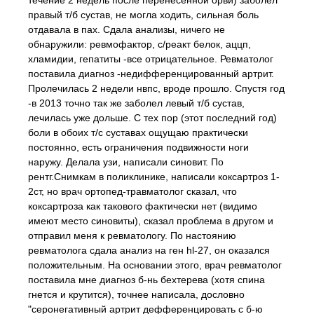
течение 2 недель после перенесенной орви) заболел
правый т/б сустав, не могла ходить, сильная боль
отдавала в пах. Сдала анализы, ничего не
обнаружили: ревмофактор, с/реакт белок, аццп,
хламидии, гепатиты -все отрицательное. Ревматолог
поставила диагноз -недифференцированный артрит.
Пролечилась 2 недели нвпс, вроде прошло. Спустя год
-в 2013 точно так же заболел левый т/б сустав,
лечилась уже дольше. С тех пор (этот последний год)
боли в обоих т/с суставах ощущаю практически
постоянно, есть ограничения подвижности ноги
наружу. Делала узи, написали синовит. По
рентг.Снимкам в поликлинике, написали коксартроз 1-
2ст, но врач ортопед-травматолог сказал, что
коксартроза как такового фактически нет (видимо
имеют место синовиты), сказал проблема в другом и
отправил меня к ревматологу. По настоянию
ревматолога сдала анализ на ген hl-27, он оказался
положительным. На основании этого, врач ревматолог
поставила мне диагноз б-нь бехтерева (хотя спина
гнется и крутится), точнее написала, дословно
"серонегативный артрит дефференцировать с б-ю