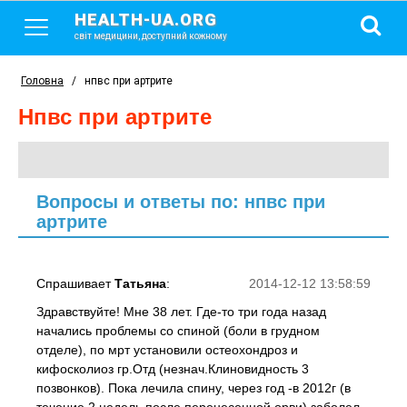
HEALTH-UA.ORG
світ медицини, доступний кожному
Головна
/
нпвс при артрите
нпвс при артрите
Вопросы и ответы по: нпвс при
артрите
Спрашивает
Татьяна
:
2014-12-12 13:58:59
Здравствуйте! Мне 38 лет. Где-то три года назад
начались проблемы со спиной (боли в грудном
отделе), по мрт установили остеохондроз и
кифосколиоз гр.Отд (незнач.Клиновидность 3
позвонков). Пока лечила спину, через год -в 2012г (в