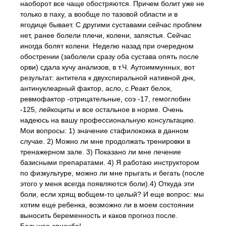
наоборот все чаще обостряются. Причем болит уже не
только в паху, а вообще по тазовой области и в
ягодице бывает. С другими суставами сейчас проблем
нет, ранее болели плечи, колени, запястья. Сейчас
иногда болят колени. Неделю назад при очередном
обострении (заболели сразу оба сустава опять после
орви) сдала кучу анализов, в т.Ч. Аутоиммунных, вот
результат: антитела к двухспиральной нативной днк,
антинуклеарный фактор, асло, с.Реакт белок,
ревмофактор -отрицательные, соэ -17, гемоглобин
-125, лейкоциты и все остальное в норме. Очень
надеюсь на вашу профессиональную консультацию.
Мои вопросы: 1) значение стафилококка в данном
случае. 2) Можно ли мне продолжать тренировки в
тренажерном зале. 3) Показано ли мне лечение
базисными препаратами. 4) Я работаю инструктором
по физкультуре, можно ли мне прыгать и бегать (после
этого у меня всегда появляются боли).4) Откуда эти
боли, если хрящ вобщем-то целый? И еще вопрос: мы
хотим еще ребенка, возможно ли в моем состоянии
выносить беременность и каков прогноз после.