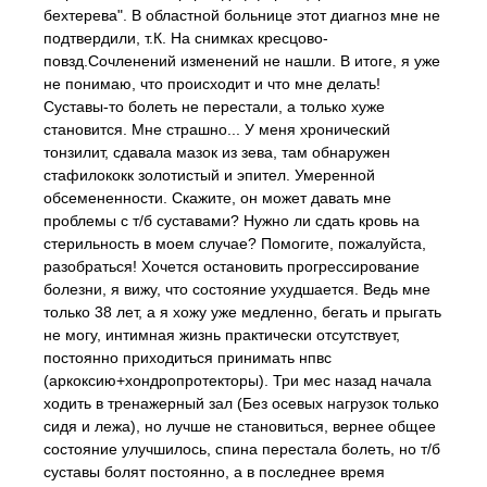
бехтерева". В областной больнице этот диагноз мне не
подтвердили, т.К. На снимках кресцово-
повзд.Сочленений изменений не нашли. В итоге, я уже
не понимаю, что происходит и что мне делать!
Суставы-то болеть не перестали, а только хуже
становится. Мне страшно... У меня хронический
тонзилит, сдавала мазок из зева, там обнаружен
стафилококк золотистый и эпител. Умеренной
обсемененности. Скажите, он может давать мне
проблемы с т/б суставами? Нужно ли сдать кровь на
стерильность в моем случае? Помогите, пожалуйста,
разобраться! Хочется остановить прогрессирование
болезни, я вижу, что состояние ухудшается. Ведь мне
только 38 лет, а я хожу уже медленно, бегать и прыгать
не могу, интимная жизнь практически отсутствует,
постоянно приходиться принимать нпвс
(аркоксию+хондропротекторы). Три мес назад начала
ходить в тренажерный зал (Без осевых нагрузок только
сидя и лежа), но лучше не становиться, вернее общее
состояние улучшилось, спина перестала болеть, но т/б
суставы болят постоянно, а в последнее время