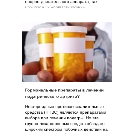
опорно-двигательного аппарата, так
называемых «ревматических»
заболеваний (реактивный и
ревматоидный артриты, остеоартроз и
т.д.), а так же патологии сердечно-
сосудистой системы. Частое применение
НПВП, а также необходимость
продолжительного использования этих
средств относится к числу основных
факторов, приводящих к развитию
побочных эффектов, основным из
которых является негативное воздействие
на слизистую оболочку желудка –
развитие нестероидной гастропатии и
повышения риска желудочно-кишечных
кровотечений. В этом случае возникает
Гормональные препараты в лечении
крайняя необходимость в приеме
подагрического артрита?
специфических гастропротекторных
средств.
Нестероидные противовоспалительные
средства (НПВС) являются препаратами
выбора при лечении подагры. Но эта
группа лекарственных средств обладает
широким спектром побочных действий на