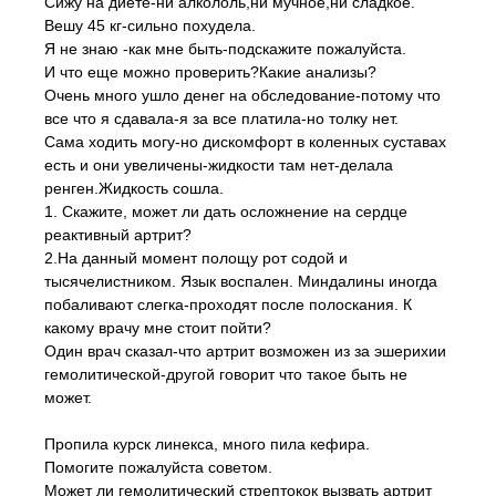
Сижу на диете-ни алкололь,ни мучное,ни сладкое.
Вешу 45 кг-сильно похудела.
Я не знаю -как мне быть-подскажите пожалуйста.
И что еще можно проверить?Какие анализы?
Очень много ушло денег на обследование-потому что
все что я сдавала-я за все платила-но толку нет.
Сама ходить могу-но дискомфорт в коленных суставах
есть и они увеличены-жидкости там нет-делала
ренген.Жидкость сошла.
1. Скажите, может ли дать осложнение на сердце
реактивный артрит?
2.На данный момент полощу рот содой и
тысячелистником. Язык воспален. Миндалины иногда
побаливают слегка-проходят после полоскания. К
какому врачу мне стоит пойти?
Один врач сказал-что артрит возможен из за эшерихии
гемолитической-другой говорит что такое быть не
может.
Пропила курск линекса, много пила кефира.
Помогите пожалуйста советом.
Может ли гемолитический стрептокок вызвать артрит