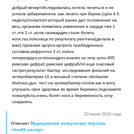
добрый вечер!обследовалась,хотела лечиться и не
успела забеременела .как лечить при берем.(срок 4-5
недель)тонзиллит.который ранее дал осложнения на
весь организм.появились изменения в сердце:пмк 1
ст.,птк 1 ст.,ахлж,тахикардия,стали болеть
ноги,таз,поясница.по результату рентгена(делала в
мае):признаки артроз-артрита тазобедренных
суставов,нефронтоз 3 ст.,поясн.
гипереордоз,остеохондроз.анализ на титр аспо-400
римская цифра1 римская цифра5/ml.еще очаговый
гастрит,результат бактер. исследования фекалий на
энтеробактерии:10 в восьмой степени citrobacter
diversus.дых. тест на хеликабактер полож.как я могу
улучшить свое здоровье во время беремен,подскажите
пожалуйста,очень болят ноги,а беременность хочу
сохранять.
20 июня 2010 года
Отвечает
Медицинский консультант портала
«health-ua.org»
: