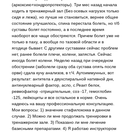
(аркоксию+хондропротекторы). Три мес назад начала
ходить в тренажерный зал (Без осевых нагрузок только
сидя и лежа), но лучше не становиться, вернее общее
состояние улучшилось, спина перестала болеть, но т/б
суставы болят постоянно, а в последнее время
наоборот все чаще обостряются. Причем болит уже не
только в паху, а вообще по тазовой области и в
ягодице бывает. С другими суставами сейчас проблем
нет, ранее болели плечи, колени, запястья. Сейчас
иногда болят колени. Неделю назад при очередном
обострении (заболели сразу оба сустава опять после
орви) сдала кучу анализов, в т.Ч. Аутоиммунных, вот
результат: антитела к двухспиральной нативной днк,
антинуклеарный фактор, асло, с.Реакт белок,
ревмофактор -отрицательные, соэ -17, гемоглобин
-125, лейкоциты и все остальное в норме. Очень
надеюсь на вашу профессиональную консультацию.
Мои вопросы: 1) значение стафилококка в данном
случае. 2) Можно ли мне продолжать тренировки в
тренажерном зале. 3) Показано ли мне лечение
базисными препаратами. 4) Я работаю инструктором