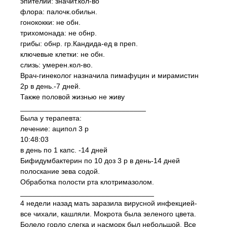
эпителий: значит.кол-во
флора: палочк.обильн.
гонококки: не обн.
трихомонада: не обнр.
грибы: обнр. гр.Кандида-ед в преп.
ключевые клетки: не обн.
слизь: умерен.кол-во.
Врач-гинеколог назначила пимафуцин и мирамистин
2р в день.-7 дней.
Также половой жизнью не живу
_______________________________
Была у терапевта:
лечение: аципол 3 р
10:48:03
в день по 1 капс. -14 дней
Бифидумбактерин по 10 доз 3 р в день-14 дней
полоскание зева содой.
Обработка полости рта клотримазолом.
_________________________________
4 недели назад мать заразила вирусной инфекцией-
все чихали, кашляли. Мокрота была зеленого цвета.
Болело горло слегка и насморк был небольшой. Все