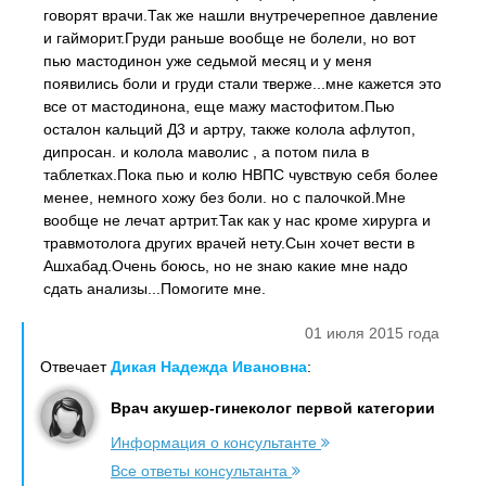
говорят врачи.Так же нашли внутречерепное давление
и гайморит.Груди раньше вообще не болели, но вот
пью мастодинон уже седьмой месяц и у меня
появились боли и груди стали тверже...мне кажется это
все от мастодинона, еще мажу мастофитом.Пью
осталон кальций Д3 и артру, также колола афлутоп,
дипросан. и колола маволис , а потом пила в
таблетках.Пока пью и колю НВПС чувствую себя более
менее, немного хожу без боли. но с палочкой.Мне
вообще не лечат артрит.Так как у нас кроме хирурга и
травмотолога других врачей нету.Сын хочет вести в
Ашхабад.Очень боюсь, но не знаю какие мне надо
сдать анализы...Помогите мне.
01 июля 2015 года
Отвечает
Дикая Надежда Ивановна
:
Врач акушер-гинеколог первой категории
Информация о консультанте
Все ответы консультанта