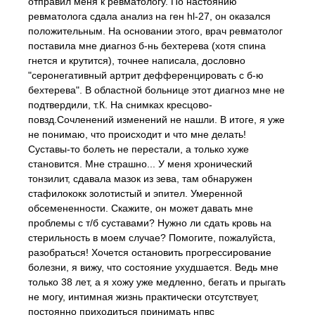
отправил меня к ревматологу. По настоянию
ревматолога сдала анализ на ген hl-27, он оказался
положительным. На основании этого, врач ревматолог
поставила мне диагноз б-нь бехтерева (хотя спина
гнется и крутится), точнее написала, дословно
"серонегативный артрит дефференцировать с б-ю
бехтерева". В областной больнице этот диагноз мне не
подтвердили, т.К. На снимках кресцово-
повзд.Сочленений изменений не нашли. В итоге, я уже
не понимаю, что происходит и что мне делать!
Суставы-то болеть не перестали, а только хуже
становится. Мне страшно... У меня хронический
тонзилит, сдавала мазок из зева, там обнаружен
стафилококк золотистый и эпител. Умеренной
обсемененности. Скажите, он может давать мне
проблемы с т/б суставами? Нужно ли сдать кровь на
стерильность в моем случае? Помогите, пожалуйста,
разобраться! Хочется остановить прогрессирование
болезни, я вижу, что состояние ухудшается. Ведь мне
только 38 лет, а я хожу уже медленно, бегать и прыгать
не могу, интимная жизнь практически отсутствует,
постоянно приходиться принимать нпвс