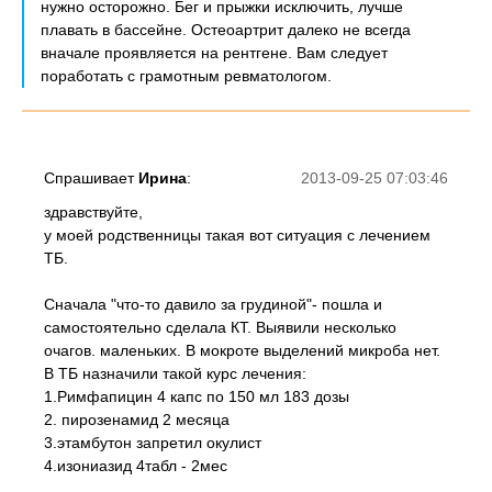
нужно осторожно. Бег и прыжки исключить, лучше
плавать в бассейне. Остеоартрит далеко не всегда
вначале проявляется на рентгене. Вам следует
поработать с грамотным ревматологом.
Спрашивает
Ирина
:
2013-09-25 07:03:46
здравствуйте,
у моей родственницы такая вот ситуация с лечением
ТБ.
Сначала "что-то давило за грудиной"- пошла и
самостоятельно сделала КТ. Выявили несколько
очагов. маленьких. В мокроте выделений микроба нет.
В ТБ назначили такой курс лечения:
1.Римфапицин 4 капс по 150 мл 183 дозы
2. пирозенамид 2 месяца
3.этамбутон запретил окулист
4.изониазид 4табл - 2мес