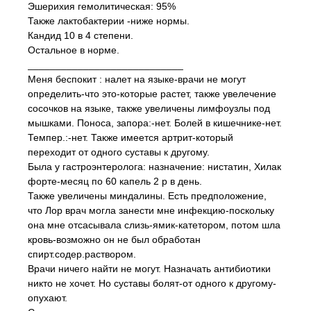
Эшерихия гемолитическая: 95%
Также лактобактерии -ниже нормы.
Кандид 10 в 4 степени.
Остальное в норме.
____________________________
Меня беспокит : налет на языке-врачи не могут
определить-что это-которые растет, также увелечение
сосочков на языке, также увеличены лимфоузлы под
мышками. Поноса, запора:-нет. Болей в кишечнике-нет.
Темпер.:-нет. Также имеется артрит-который
переходит от одного суставы к другому.
Была у гастроэнтеролога: назначение: нистатин, Хилак
форте-месяц по 60 капель 2 р в день.
Также увеличены миндалины. Есть предположение,
что Лор врач могла занести мне инфекцию-поскольку
она мне отсасывала слизь-ямик-катетором, потом шла
кровь-возможно он не был обработан
спирт.содер.раствором.
Врачи ничего найти не могут. Назначать антибиотики
никто не хочет. Но суставы болят-от одного к другому-
опухают.