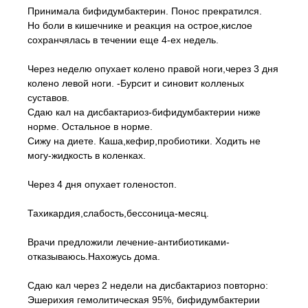
Принимала бифидумбактерин. Понос прекратился.
Но боли в кишечнике и реакция на острое,кислое
сохранчялась в течении еще 4-ех недель.
Через неделю опухает колено правой ноги,через 3 дня
колено левой ноги. -Бурсит и синовит колленых
суставов.
Сдаю кал на дисбактариоз-бифидумбактерии ниже
норме. Остальное в норме.
Сижу на диете. Каша,кефир,пробиотики. Ходить не
могу-жидкость в коленках.
Через 4 дня опухает голеностоп.
Тахикардия,слабость,бессоница-месяц.
Врачи предложили лечение-антибиотиками-
отказываюсь.Нахожусь дома.
Сдаю кал через 2 недели на дисбактариоз повторно:
Эшерихия гемолитическая 95%, бифидумбактерии