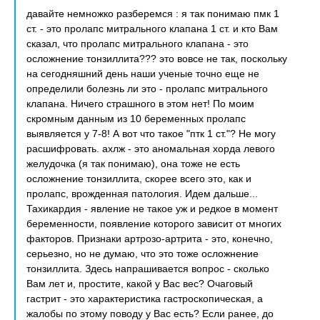
давайте немножко разберемся : я так понимаю пмк 1
ст. - это пролапс митрального клапана 1 ст. и кто Вам
сказал, что пролапс митрального клапана - это
осложнение тонзиллита??? это вовсе не так, поскольку
на сегодняшний день наши ученые точно еще не
определили болезнь ли это - пролапс митрального
клапана. Ничего страшного в этом нет! По моим
скромным данным из 10 беременных пролапс
выявляется у 7-8! А вот что такое "птк 1 ст."? Не могу
расшифровать. ахлж - это аномальная хорда левого
желудочка (я так понимаю), она тоже не есть
осложнение тонзиллита, скорее всего это, как и
пролапс, врожденная патология. Идем дальше...
Тахикардия - явление не такое уж и редкое в момент
беременности, появление которого зависит от многих
факторов. Признаки артрозо-артрита - это, конечно,
серьезно, но не думаю, что это тоже осложнение
тонзиллита. Здесь напрашивается вопрос - сколько
Вам лет и, простите, какой у Вас вес? Очаговый
гастрит - это характеристика гастроскопическая, а
жалобы по этому поводу у Вас есть? Если ранее, до