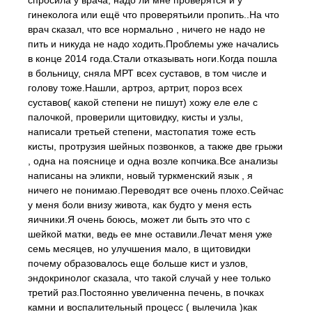
спросила у врача, надо ли мне проверятся и у
гинеколога или ещё что проверятьили пропить..На что
врач сказал, что все нормально , ничего не надо не
пить и никуда не надо ходить.Проблемы уже начались
в конце 2014 года.Стали отказывать ноги.Когда пошла
в больницу, сняла МРТ всех суставов, в том числе и
голову тоже.Нашли, артроз, артрит, пороз всех
суставов( какой степени не пишут) хожу еле еле с
палочкой, проверили щитовидку, кисты и узлы,
написали третьей степени, мастопатия тоже есть
кисты, протрузия шейных позвонков, а также две грыжи
, одна на пояснице и одна возле копчика.Все анализы
написаны на эликпи, новый туркменский язык , я
ничего не понимаю.Переводят все очень плохо.Сейчас
у меня боли внизу живота, как будто у меня есть
яичники.Я очень боюсь, может ли быть это что с
шейкой матки, ведь ее мне оставили.Лечат меня уже
семь месяцев, но улучшения мало, в щитовидки
почему образовалось еще больше кист и узлов,
эндокринолог сказала, что такой случай у нее только
третий раз.Постоянно увеличенна печень, в почках
камни и воспалительный процесс ( вылечила )как