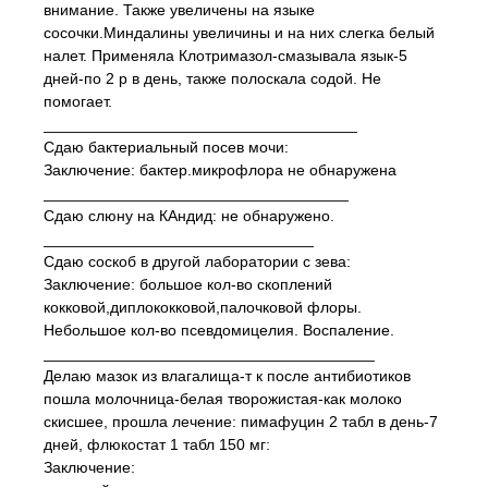
внимание. Также увеличены на языке
сосочки.Миндалины увеличины и на них слегка белый
налет. Применяла Клотримазол-смазывала язык-5
дней-по 2 р в день, также полоскала содой. Не
помогает.
____________________________________
Сдаю бактериальный посев мочи:
Заключение: бактер.микрофлора не обнаружена
___________________________________
Сдаю слюну на КАндид: не обнаружено.
_______________________________
Сдаю соскоб в другой лаборатории с зева:
Заключение: большое кол-во скоплений
кокковой,диплококковой,палочковой флоры.
Небольшое кол-во псевдомицелия. Воспаление.
______________________________________
Делаю мазок из влагалища-т к после антибиотиков
пошла молочница-белая творожистая-как молоко
скисшее, прошла лечение: пимафуцин 2 табл в день-7
дней, флюкостат 1 табл 150 мг:
Заключение: