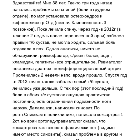
Здравствуйте! Мне 38 лет. Где-то три года назад
начались проблемы со спиной (боли в грудном
отделе), по мрт установили остеохондроз и
кифосколиоз гр.Отд (незнач.Клиновидность 3
позвонков). Пока лечила спину, через год -в 2012г (в
течение 2 недель после перенесенной орви) заболел
правый т/б сустав, не могла ходить, сильная боль
отдавала в пах. Сдала анализы, ничего не
обнаружили: ревмофактор, с/реакт белок, аццп,
хламидии, гепатиты -все отрицательное. Ревматолог
поставила диагноз -недифференцированный артрит.
Пролечилась 2 недели нвпс, вроде прошло. Спустя год
-в 2013 точно так же заболел левый т/б сустав,
лечилась уже дольше. С тех пор (этот последний год)
боли в обоих т/с суставах ощущаю практически
постоянно, есть ограничения подвижности ноги
наружу. Делала узи, написали синовит. По
рентг.Снимкам в поликлинике, написали коксартроз 1-
2ст, но врач ортопед-травматолог сказал, что
коксартроза как такового фактически нет (видимо
имеют место синовиты), сказал проблема в другом и