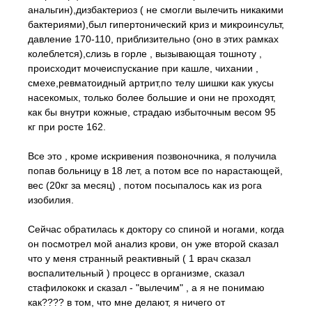
анальгин),дизбактериоз ( не смогли вылечить никакими
бактериями),был гипертонический криз и микроинсульт,
давление 170-110, приблизительно (оно в этих рамках
колеблется),слизь в горле , вызывающая тошноту ,
происходит мочеиспускание при кашле, чихании ,
смехе,ревматоидный артрит,по телу шишки как укусы
насекомых, только более большие и они не проходят,
как бы внутри кожные, страдаю избыточным весом 95
кг при росте 162.
Все это , кроме искривения позвоночника, я получила
попав больницу в 18 лет, а потом все по нарастающей,
вес (20кг за месяц) , потом посыпалось как из рога
изобилия.
Сейчас обратилась к доктору со спиной и ногами, когда
он посмотрел мой анализ крови, он уже второй сказал
что у меня странный реактивный ( 1 врач сказал
воспалительный ) процесс в организме, сказал
стафилококк и сказал - "вылечим" , а я не понимаю
как???? в том, что мне делают, я ничего от