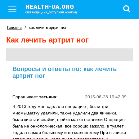
HEALTH-UA.ORG
світ медицини, доступний кожному
Головна
/
как лечить артрит ног
как лечить артрит ног
Вопросы и ответы по: как лечить
артрит ног
Спрашивает
татьяна
:
2015-06-28 16:42:09
В 2013 году мне сделали операцию , были три
миомы,матку удалили, также удалили два яичники,
были кисты и спайки, шейки матки оставили.Операция
была не онкологическая, все хорошо зажило, в туалет
ходила самаи большому и по маленькому.При выписки