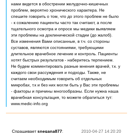
нами видется в обострении желудочно-кишечных
проблем, вероятно хронического характера. Не
спешите говорить о том, что до этого проблем не было
- к сожалению пациенты часто так считают, а после
тщательного осмотра и опросе мы медики выявляем
эти проблемы на доклинической стадии (до жалоб).
Все изменения Вами описанные, в т.ч. со стороны
суставов, являются состояниями, требующими
длительное врачебное лечение и контроль. Пациенты
хотят быстрых результатов - наберитесь терпением.
Не будем комментировать разные мнения врачей, т.к. у
каждого свои рассуждения и подходы. Также, не
считаем необходимым говорить об отдельных
микробах, т.к и без них могли быть у Вас эти проблемы
- факторы и причины многообразны. Если нужна наша
врачебная консультация, то можете обратиться тут:
www.medic-info.org
Спрашивает
snegana877
:
2010-04-27 14:20:20