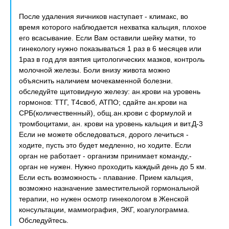
После удаления яичников наступает - климакс, во
время которого наблюдается нехватка кальция, плохое
его всасывание. Если Вам оставили шейку матки, то
гинекологу нужно показываться 1 раз в 6 месяцев или
1раз в год для взятия цитологических мазков, контроль
молочной железы. Боли внизу живота можно
объяснить наличием мочекаменной болезни.
обследуйте щитовидную железу: ан.крови на уровень
гормонов: ТТГ, Т4своб, АТПО; сдайте ан.крови на
СРБ(количественный), общ.ан.крови с формулой и
тромбоцитами, ан. крови на уровень кальция и вит.Д-3
Если не можете обследоваться, дорого лечиться -
ходите, пусть это будет медленно, но ходите. Если
орган не работает - организм принимает команду,-
орган не нужен. Нужно проходить каждый день до 5 км.
Если есть возможность - плавание. Прием кальция,
возможно назначение заместительной гормональной
терапии, но нужен осмотр гинекологом в Женской
консультации, маммография, ЭКГ, коагулограмма.
Обследуйтесь.