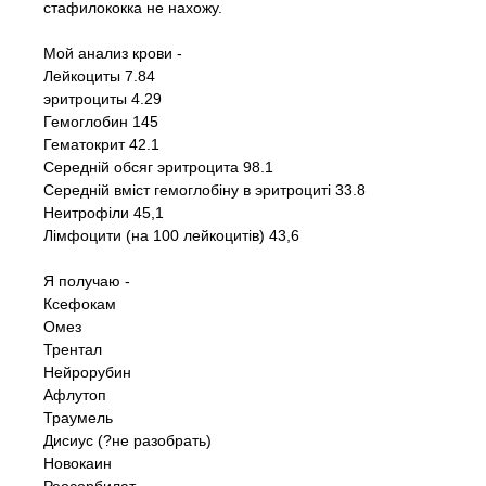
стафилококка не нахожу.
Мой анализ крови -
Лейкоциты 7.84
эритроциты 4.29
Гемоглобин 145
Гематокрит 42.1
Середнiй обсяг эритроцита 98.1
Середнiй вмiст гемоглобiну в эритроцитi 33.8
Неитрофiли 45,1
Лiмфоцити (на 100 лейкоцитiв) 43,6
Я получаю -
Ксефокам
Омез
Трентал
Нейрорубин
Афлутоп
Траумель
Дисиус (?не разобрать)
Новокаин