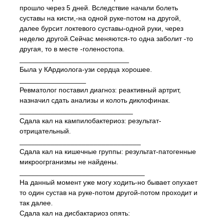
прошло через 5 дней. Вследствие начали болеть
суставы на кисти,-на одной руке-потом на другой,
далее бурсит локтевого суставы-одной руки, через
неделю другой.Сейчас меняются-то одна заболит -то
другая, то в месте -голеностопа.
____________________________
Была у КАрдиолога-узи сердца хорошее.
_________________
Ревматолог поставил диагноз: реактивный артрит,
назначил сдать анализы и колоть диклофинак.
_____________________________
Сдала кал на кампилобактериоз: результат-
отрицательный.
_______________________________
Сдала кал на кишечные группы: результат-патогенные
микроогрганизмы не найдены.
________________________________
На данный момент уже могу ходить-но бывает опухает
то один сустав на руке-потом другой-потом проходит и
так далее.
Сдала кал на дисбактариоз опять: