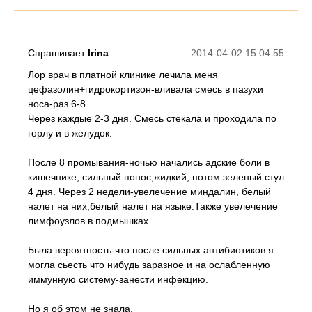
Спрашивает
Irina
:
2014-04-02 15:04:55
Лор врач в платной клинике лечила меня
цефазолин+гидрокортизон-вливала смесь в пазухи
носа-раз 6-8.
Через каждые 2-3 дня. Смесь стекала и проходила по
горлу и в желудок.
После 8 промывания-ночью начались адские боли в
кишечнике, сильный понос,жидкий, потом зеленый стул
4 дня. Через 2 недели-увелечение миндалин, белый
налет на них,белый налет на языке.Также увелечение
лимфоузлов в подмышках.
Была вероятность-что после сильных антибиотиков я
могла сьесть что нибудь заразное и на ослабленную
иммунную систему-занести инфекцию.
Но я об этом не знала.