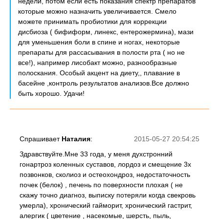
недели, потом если есть показания спектр препаратов
которые можно назначить увеличивается. Смело
можете принимать пробиотики для коррекции
дисбиоза ( бифиформ, линекс, ентерожермина), мази
для уменьшения боли в спине и ногах, некоторые
препараты для рассасывания в полости рта ( но не
все!), например лисобакт можно, разнообразные
полоскания. Особый акцент на диету,, плавание в
басейне ,контроль результатов анализов.Все должно
быть хорошо. Удачи!
Спрашивает
Наталия
:
2015-05-27 20:54:25
Здравствуйте.Мне 33 года, у меня духстронний
гонартроз коленных суставов, лордоз и смещение 3х
позвонков, сколиоз и остеохондроз, недостаточность
почек (белок) , печень по поверхности плохая ( не
скажу точно диагноз, выписку потеряли когда свекровь
умерла), хронический гайморит, хронический гастрит,
алергик ( цветение , насекомые, шерсть, пыль,