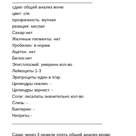
_________________________________
сдаю общий анализ мочи:
цвет: с/ж
прозрачность: мутная
реакция: кислая
Сахар:нет
Желчные пигменты: нет
Уробилин: в норме
Ацетон: нет
Белок:нет
Эпит.плоский: умеренн.кол-во
Лейкоциты 1-3
Эритроциты един.в п/эр.
Цилиндры гиалин. -
Цилиндры зернист. -
Соли: оксалаты значительно кол-во
Слизь: -
Бактерии: -
Нитриты:-
_____________________________________
Сдаю через 3 недели опять общий анализ крови: