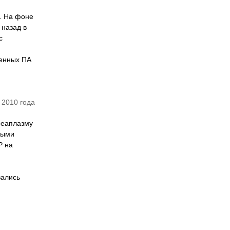
. На фоне
 назад в
с
щенных ПА
 2010 года
реаплазму
ными
Р на
вались