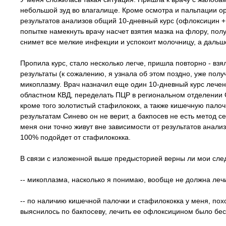
небольшой зуд во влагалище. Кроме осмотра и пальпации о
результатов анализов общий 10-дневный курс (офлоксицин +
попытке намекнуть врачу насчет взятия мазка на флору, полу
снимет все мелкие инфекции и успокоит молочницу, а дальш
Пропила курс, стало несколько легче, пришла повторно - вз
результаты (к сожалению, я узнала об этом поздно, уже полу
микоплазму. Врач назначил еще один 10-дневный курс лечен
областном КВД, переделать ПЦР в региональном отделении С
кроме того золотистый стафилококк, а также кишечную палоч
результатам Синево он не верит, а бакпосев не есть метод се
меня они точно живут вне зависимости от результатов анали
100% подойдет от стафилококка.
В связи с изложенной выше предысторией верны ли мои сл
-- микоплазма, насколько я понимаю, вообще не должна леч
-- по наличию кишечной палочки и стафилококка у меня, пох
выяснилось по бакпосеву, лечить ее офлоксицином было бес