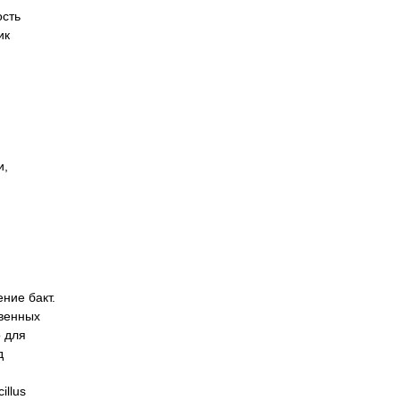
ость
ик
и,
ние бакт.
твенных
о для
д
illus