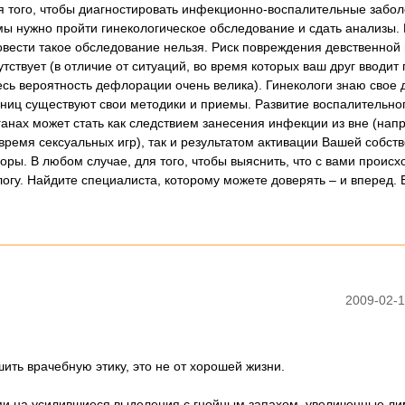
ля того, чтобы диагностировать инфекционно-воспалительные забо
мы нужно пройти гинекологическое обследование и сдать анализы. 
вести такое обследование нельзя. Риск повреждения девственной
утствует (в отличие от ситуаций, во время которых ваш друг вводит
есь вероятность дефлорации очень велика). Гинекологи знаю свое 
ниц существуют свои методики и приемы. Развитие воспалительно
ганах может стать как следствием занесения инфекции из вне (нап
время сексуальных игр), так и результатом активации Вашей собст
ры. В любом случае, для того, чтобы выяснить, что с вами происх
логу. Найдите специалиста, которому можете доверять – и вперед. 
2009-02-1
ить врачебную этику, это не от хорошей жизни.
ами на усилившиеся выделения с гнойным запахом, увеличенные л