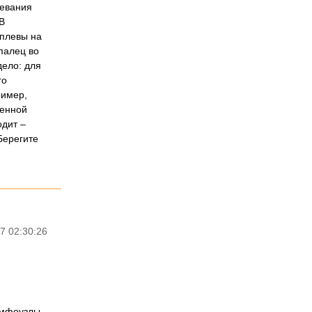
левания
В
 плевы на
 палец во
дело: для
го
ример,
венной
одит –
Берегите
7 02:30:26
имфоузлы,