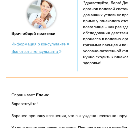
Здравствуйте, Лера! Д
органов половой систе
домашних условиях про
приме у гинеколога отс
влагалище – как раз зд
обследования девствен
Врач общей практики
процесса в половых ор
Информация о консультанте
грязными пальцами во 
условно-патогенной фло
Все ответы консультанта
нужно сходить к гинеко
здоровье!
Спрашивает
Елена
:
Здравствуйте!
Заранее приношу извинения, что вынуждена несколько наруш
У меня сложилась такая ситуация. Пришла к врачу с жалоб