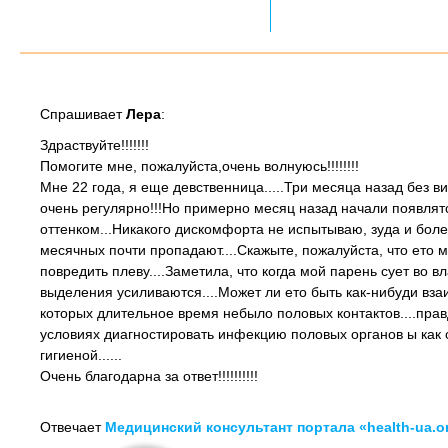
Спрашивает
Лера
:
Здраствуйте!!!!!!!
Помогите мне, пожалуйста,очень волнуюсь!!!!!!!!
Мне 22 года, я еще девственница.....Три месяца назад без 
очень регулярно!!!Но примерно месяц назад начали появлят
оттенком...Никакого дискомфорта не испытываю, зуда и боле
месячных почти пропадают....Скажыте, пожалуйста, что ето м
повредить плеву....Заметила, что когда мой парень сует во 
выделения усиливаются....Может ли ето быть как-нибуди вз
которых длительное время небыло половых контактов....пра
условиях диагностировать инфекцию половых органов ы как о
гигиеной......
Очень благодарна за ответ!!!!!!!!!!
Отвечает
Медицинский консультант портала «health-ua.o