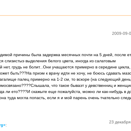
2009-09-0
видимой причины была задержка месячных почти на 5 дней, после ет
ся слизистыэ выделения белого цвета, иногда из салатовым
й нет, грудь не болит...Они учащаются примерно в середине цикла,
ожет быть???На приэм к врачу идти не хочу, не боюсь сдавать мазо
влагалище палец примерно на 1-2 см, то вскоре (на следующий день
аимосвязано????Слышала, что такое бываэт у девственниц и женщи
вда ли ето????И скажыте еще пожалуйста, можно ли как-нибудь в 
на туда могла попасть, если я и мой парень очень тчательно след
23 декабря
rg»
: