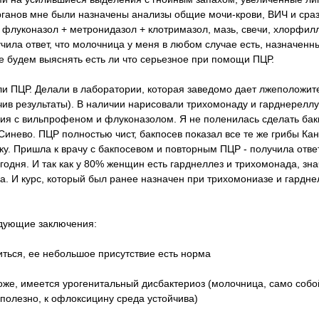
рганов мне были назначены анализы общие мочи-крови, ВИЧ и сра
 флуконазол + метронидазол + клотримазол, мазь, свечи, хлорфилл
чила ответ, что молочница у меня в любом случае есть, назначенн
е будем выяснять есть ли что серьезное при помощи ПЦР.
яли ПЦР. Делали в лаборатории, которая заведомо дает лжеположи
чив результаты). В наличии нарисовали трихомонаду и гарднереллу,
ия с вильпрофеном и флуконазолом. Я не поленилась сделать бак
инево. ПЦР полностью чист, бакпосев показал все те же грибы Ка
ку. Пришла к врачу с бакпосевом и повторным ПЦР - получила ответ
годня. И так как у 80% женщин есть гарднеллез и трихомонада, знач
за. И курс, который был ранее назначен при трихомониазе и гардне
едующие заключения:
иться, ее небольшое присутствие есть норма
оже, имеется урогенитальный дисбактериоз (молочница, само собой
полезно, к офлоксицину среда устойчива)