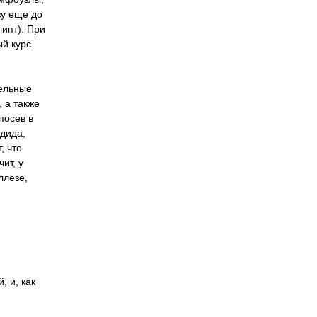
зу еще до
ипт). При
ый курс
тельные
 а также
посев в
ндида,
, что
ит, у
ллезе,
, и, как