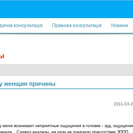
ична консультація
Правова консультація
Новини
ны
 у женщин причины
2011-03-2
у меня возникают неприятные ощущения в головке - зуд, ощущени
нала, . Сдавал анализы, ни разу не показало присутствие ЗППП.