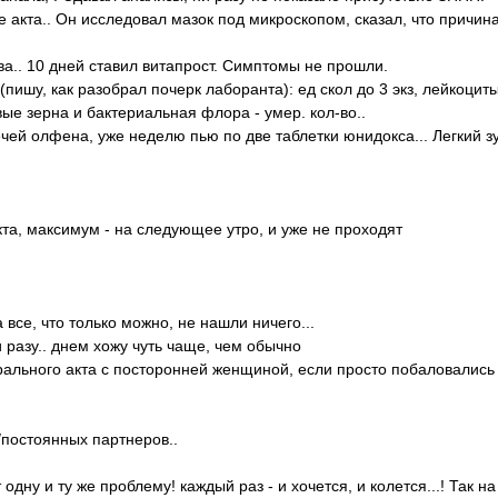
 акта.. Он исследовал мазок под микроскопом, сказал, что причина
а.. 10 дней ставил витапрост. Симптомы не прошли.
пишу, как разобрал почерк лаборанта): ед скол до 3 экз, лейкоциты
вые зерна и бактериальная флора - умер. кол-во..
чей олфена, уже неделю пью по две таблетки юнидокса... Легкий зу
та, максимум - на следующее утро, и уже не проходят
все, что только можно, не нашли ничего...
и разу.. днем хожу чуть чаще, чем обычно
рального акта с посторонней женщиной, если просто побаловались -
/постоянных партнеров..
дну и ту же проблему! каждый раз - и хочется, и колется...! Так на