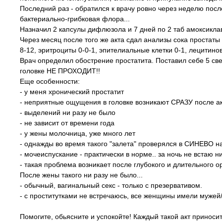
Последний раз - обратился к врачу ровно через неделю после
бактериально-грибковая флора...
Назначил 2 капсулы дифлюзола и 7 дней по 2 таб амоксиклав
Через месяц после того же акта сдал анализы сока простаты (
8-12, эритроциты 0-0-1, эпителиальные клетки 0-1, лецитино
Врач определил обострение простатита. Поставил себе 5 све
головке НЕ ПРОХОДИТ!!
Еще особенности:
- у меня хронический простатит
- неприятные ощущения в головке возникают СРАЗУ после ак
- выделений ни разу не было
- не зависит от времени года
- у жены молочница, уже много лет
- однажды во время такого "залета" проверялся в СИНЕВО на 
- мочеиспускание - практически в норме.. за ночь не встаю н
- такая проблема возникает после глубокого и длительного о
После жены такого ни разу не было...
- обычный, вагинальный секс - только с презервативом.
- с проститутками не встречаюсь, все женщины имели мужей
Помогите, обьясните и успокойте! Каждый такой акт приносит о