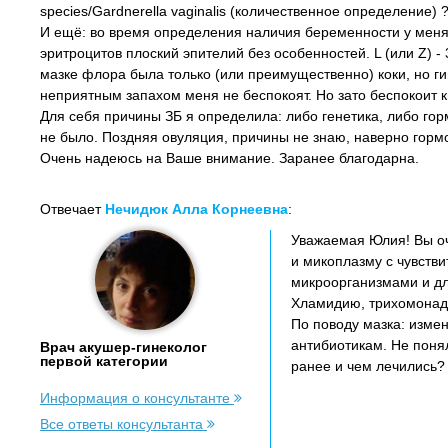
species/Gardnerella vaginalis (количественное определение)
И ещё: во время определения наличия беременности у меня
эритроцитов плоский эпителий без особенностей. L (или Z) - 
мазке флора была только (или преимущественно) коки, но ги
неприятным запахом меня не беспокоят. Но зато беспокоит к
Для себя причины ЗБ я определила: либо генетика, либо г
не было. Поздняя овуляция, причины не знаю, наверно горм
Очень надеюсь на Ваше внимание. Заранее благодарна.
Отвечает
Нечидюк Алла Корнеевна
:
Уважаемая Юлия! Вы оч
и микоплазму с чувстви
микроорганизмами и дл
Хламидию, трихомонады
По поводу мазка: измен
антибиотикам. Не поня
Врач акушер-гинеколог
первой категории
ранее и чем лечились?
Информация о консультанте
Все ответы консультанта