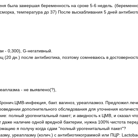
меня была замершая беременность на сроке 5-6 недель. (беременн
асморка, температура до 37) После выскабливания 5 дней антибиот
и - 0,300), G-негативный.
(20 дн.) после антибиотика, поэтому сомневаюсь в достоверност
еаплазма - не выявлено(?),
 Хронич.ЦМВ-инфекция, бакт. вагиноз, уреаплазмоз. Предложил лече
проведении дополнительного обследования для уточнения количес
е: полный урогенитальный пакет; и авидность к ЦМВ, и сказал чт
т даже наличие одной вредной бактерии, нужна 100% чистота пере
рмацию я получу когда сдам "полный урогенитальный пакет"?
зму, уреаплазму (колич.) с антибиотикограммой или ПЦР: Lactobac