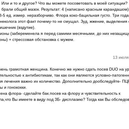
 ? Или и то и другое? Что вы можете посоветовать в моей ситуации?
 брали общий мазок. Результат: 4 (написано красным карандашом)
3-5 ед. измер. неразборчиво. Флора коко-бацильная густо. Три года
неколога этот факт почему-то не смущал. Зуд, жжение, выделения 
ишечник (вздутие).
ормоны (забеременела я перед самими месячными, до них незащи
оны) + стрессовая обстановка с мужем.
13 июля
ень грамотная женщина. Конечно же нужно сдать посев DUO на у
тельностью к антибиотикам, так как они являются условно-патоген
я лечения важно их количество. Дополнительно дообследуйте- ПЦ
 и гонококки.
ена флора- сделайте бак.посев на флору и чувствительность к
ла,что Вы имеете в виду под 3Б- дисплазию? Тогда как Вы обследо