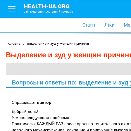
HEALTH-UA.ORG
світ медицини, доступний кожному
Статті
Ліки
Мед
Головна
/
выделение и зуд у женщин причины
выделение и зуд у женщин причи
Вопросы и ответы по: выделение и зуд
Спрашивает
виктор
:
Добрый день!
У меня следующая проблема:
Практически КАЖДЫЙ РАЗ после орально-генитального акта 
неполного мочеиспускания, слипание и припухание выхода ка