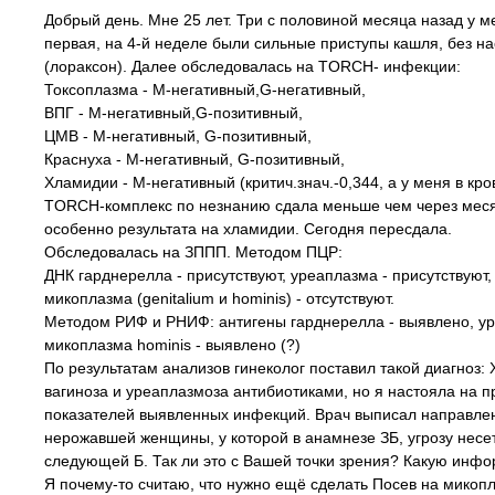
Добрый день. Мне 25 лет. Три с половиной месяца назад у 
первая, на 4-й неделе были сильные приступы кашля, без н
(лораксон). Далее обследовалась на TORCH- инфекции:
Токсоплазма - М-негативный,G-негативный,
ВПГ - М-негативный,G-позитивный,
ЦМВ - М-негативный, G-позитивный,
Краснуха - М-негативный, G-позитивный,
Хламидии - М-негативный (критич.знач.-0,344, а у меня в кров
TORCH-комплекс по незнанию сдала меньше чем через месяц 
особенно результата на хламидии. Сегодня пересдала.
Обследовалась на ЗППП. Методом ПЦР:
ДНК гарднерелла - присутствуют, уреаплазма - присутствуют,
микоплазма (genitalium и hominis) - отсутствуют.
Методом РИФ и РНИФ: антигены гарднерелла - выявлено, ур
микоплазма hominis - выявлено (?)
По результатам анализов гинеколог поставил такой диагноз:
вагиноза и уреаплазмоза антибиотиками, но я настояла на 
показателей выявленных инфекций. Врач выписал направлени
нерожавшей женщины, у которой в анамнезе ЗБ, угрозу несе
следующей Б. Так ли это с Вашей точки зрения? Какую инфо
Я почему-то считаю, что нужно ещё сделать Посев на микопла