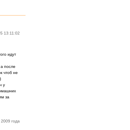
5 13:11:02
ого идут
 а после
к чтоб не
)
н у
домашних
им за
 2009 года