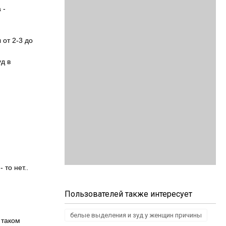
 -
 от 2-3 до
д в
 то нет..
Пользователей также интересует
белые выделения и зуд у женщин причины
 таком