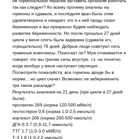
не гормональной терапии заставить организм работать
так как следует? Ко всему прочему анализы на
гормоны я сдавала, и последняя врач была этим
удовлетворена и ожидает, что я к ней приду скоро
беременная и мы прекрасно будем наблюдать
развитие беременности. Но после прошлых 27 дней
цикла у меня опять была задержка (сдавала хгч,
отрицательно) 76 дней. Добрые люди советуют пить
травяные комплексы. Помогает ли? Муж отчаивается и
говорит, что мы тратим силы впустую, т.к. не понятно
когда вообще у меня наступает овуляция...
Посмотрите пожалуйста, все гормоны вроде бы в
норме... но цикл скачет. Возможно ли забеременеть
три таком раскладе?
Результаты анализов на 21 день (при цикле в 27 дней
были):
пролактин 269 (норма 120-500 мМе/л)
тестостерон 0,8 (норма 1,0-2,5 нмоль/л)
кортизол 206 (норма 200-500 нмоль/л)
ДГА-S 3,7 (0,9-11,7 мкмоль/л)
ТТГ 1,7 (1,0-3,0 мМЕ/л)
Т-3 1,8 (1,0-2,2 нмоль/л)