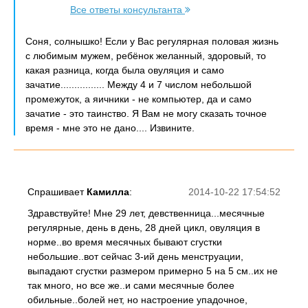
Все ответы консультанта
Соня, солнышко! Если у Вас регулярная половая жизнь
с любимым мужем, ребёнок желанный, здоровый, то
какая разница, когда была овуляция и само
зачатие................ Между 4 и 7 числом небольшой
промежуток, а яичники - не компьютер, да и само
зачатие - это таинство. Я Вам не могу сказать точное
время - мне это не дано.... Извините.
Спрашивает
Камилла
:
2014-10-22 17:54:52
Здравствуйте! Мне 29 лет, девственница...месячные
регулярные, день в день, 28 дней цикл, овуляция в
норме..во время месячных бывают сгустки
небольшие..вот сейчас 3-ий день менструации,
выпадают сгустки размером примерно 5 на 5 см..их не
так много, но все же..и сами месячные более
обильные..болей нет, но настроение упадочное,