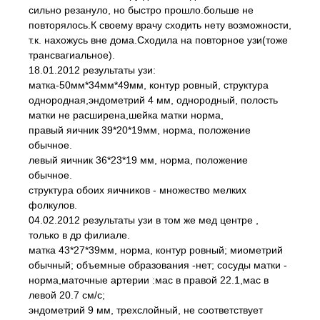
сильно резануло, но быстро прошло.больше не
повторялось.К своему врачу сходить нету возможности,
т.к. нахожусь вне дома.Сходила на повторное узи(тоже
трансвагиальное).
18.01.2012 результаты узи:
матка-50мм*34мм*49мм, контур ровный, структура
однородная,эндометрий 4 мм, однородный, полость
матки не расширена,шейка матки норма,
правый яичник 39*20*19мм, норма, положение
обычное.
левый яичник 36*23*19 мм, норма, положение
обычное.
структура обоих яичников - множество мелких
фолкулов.
04.02.2012 результаты узи в том же мед центре ,
только в др филиале.
матка 43*27*39мм, норма, контур ровный; миометрий
обычный; объемные образования -нет; сосуды матки -
норма,маточные артерии :мас в правой 22.1,мас в
левой 20.7 см/с;
эндометрий 9 мм, трехслойный, не соответствует