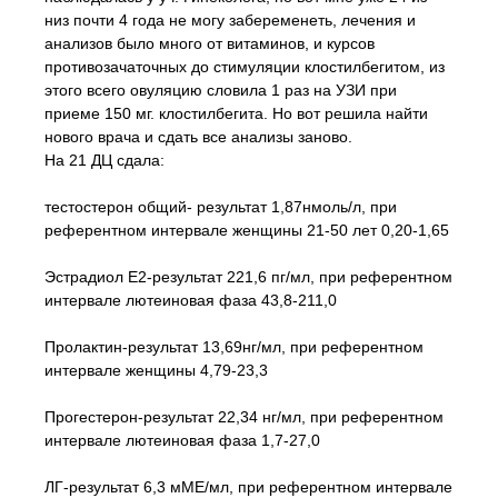
низ почти 4 года не могу забеременеть, лечения и
анализов было много от витаминов, и курсов
противозачаточных до стимуляции клостилбегитом, из
этого всего овуляцию словила 1 раз на УЗИ при
приеме 150 мг. клостилбегита. Но вот решила найти
нового врача и сдать все анализы заново.
На 21 ДЦ сдала:
тестостерон общий- результат 1,87нмоль/л, при
референтном интервале женщины 21-50 лет 0,20-1,65
Эстрадиол Е2-результат 221,6 пг/мл, при референтном
интервале лютеиновая фаза 43,8-211,0
Пролактин-результат 13,69нг/мл, при референтном
интервале женщины 4,79-23,3
Прогестерон-результат 22,34 нг/мл, при референтном
интервале лютеиновая фаза 1,7-27,0
ЛГ-результат 6,3 мМЕ/мл, при референтном интервале