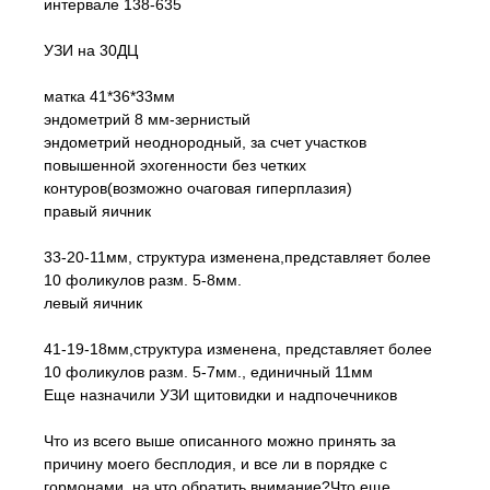
интервале 138-635
УЗИ на 30ДЦ
матка 41*36*33мм
эндометрий 8 мм-зернистый
эндометрий неоднородный, за счет участков
повышенной эхогенности без четких
контуров(возможно очаговая гиперплазия)
правый яичник
33-20-11мм, структура изменена,представляет более
10 фоликулов разм. 5-8мм.
левый яичник
41-19-18мм,структура изменена, представляет более
10 фоликулов разм. 5-7мм., единичный 11мм
Еще назначили УЗИ щитовидки и надпочечников
Что из всего выше описанного можно принять за
причину моего бесплодия, и все ли в порядке с
гормонами, на что обратить внимание?Что еще