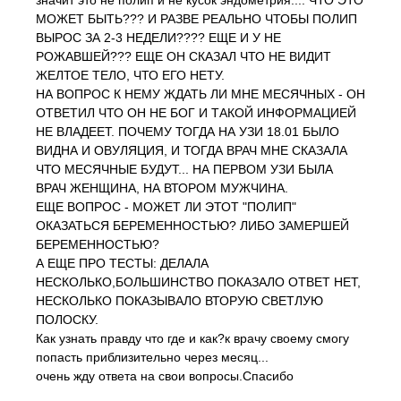
значит это не полип и не кусок эндометрия.... ЧТО ЭТО
МОЖЕТ БЫТЬ??? И РАЗВЕ РЕАЛЬНО ЧТОБЫ ПОЛИП
ВЫРОС ЗА 2-3 НЕДЕЛИ???? ЕЩЕ И У НЕ
РОЖАВШЕЙ??? ЕЩЕ ОН СКАЗАЛ ЧТО НЕ ВИДИТ
ЖЕЛТОЕ ТЕЛО, ЧТО ЕГО НЕТУ.
НА ВОПРОС К НЕМУ ЖДАТЬ ЛИ МНЕ МЕСЯЧНЫХ - ОН
ОТВЕТИЛ ЧТО ОН НЕ БОГ И ТАКОЙ ИНФОРМАЦИЕЙ
НЕ ВЛАДЕЕТ. ПОЧЕМУ ТОГДА НА УЗИ 18.01 БЫЛО
ВИДНА И ОВУЛЯЦИЯ, И ТОГДА ВРАЧ МНЕ СКАЗАЛА
ЧТО МЕСЯЧНЫЕ БУДУТ... НА ПЕРВОМ УЗИ БЫЛА
ВРАЧ ЖЕНЩИНА, НА ВТОРОМ МУЖЧИНА.
ЕЩЕ ВОПРОС - МОЖЕТ ЛИ ЭТОТ "ПОЛИП"
ОКАЗАТЬСЯ БЕРЕМЕННОСТЬЮ? ЛИБО ЗАМЕРШЕЙ
БЕРЕМЕННОСТЬЮ?
А ЕЩЕ ПРО ТЕСТЫ: ДЕЛАЛА
НЕСКОЛЬКО,БОЛЬШИНСТВО ПОКАЗАЛО ОТВЕТ НЕТ,
НЕСКОЛЬКО ПОКАЗЫВАЛО ВТОРУЮ СВЕТЛУЮ
ПОЛОСКУ.
Как узнать правду что где и как?к врачу своему смогу
попасть приблизительно через месяц...
очень жду ответа на свои вопросы.Спасибо