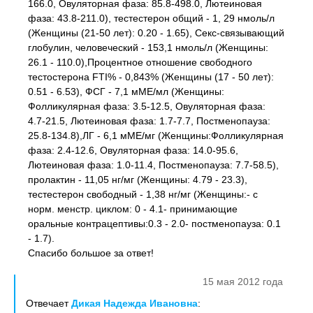
166.0, Овуляторная фаза: 85.8-498.0, Лютеиновая
фаза: 43.8-211.0), тестестерон общий - 1, 29 нмоль/л
(Женщины (21-50 лет): 0.20 - 1.65), Секс-cвязывающий
глобулин, человеческий - 153,1 нмоль/л (Женщины:
26.1 - 110.0),Процентное отношение свободного
тестостерона FTI% - 0,843% (Женщины (17 - 50 лет):
0.51 - 6.53), ФСГ - 7,1 мМЕ/мл (Женщины:
Фолликулярная фаза: 3.5-12.5, Овуляторная фаза:
4.7-21.5, Лютеиновая фаза: 1.7-7.7, Постменопауза:
25.8-134.8),ЛГ - 6,1 мМЕ/мг (Женщины:Фолликулярная
фаза: 2.4-12.6, Овуляторная фаза: 14.0-95.6,
Лютеиновая фаза: 1.0-11.4, Постменопауза: 7.7-58.5),
пролактин - 11,05 нг/мг (Женщины: 4.79 - 23.3),
тестестерон свободный - 1,38 нг/мг (Женщины:- с
норм. менстр. циклом: 0 - 4.1- принимающие
оральные контрацептивы:0.3 - 2.0- постменопауза: 0.1
- 1.7).
Спасибо большое за ответ!
15 мая 2012 года
Отвечает
Дикая Надежда Ивановна
: