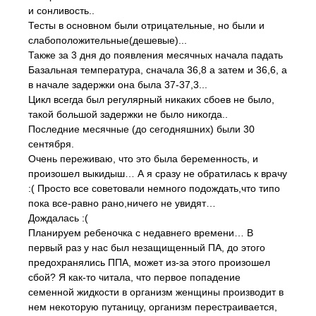
и сонливость..
Тесты в основном были отрицательные, но были и
слабоположительные(дешевые)...
Также за 3 дня до появления месячных начала падать
Базальная температура, сначала 36,8 а затем и 36,6, а
в начале задержки она была 37-37,3...
Цикл всегда был регулярный никаких сбоев не было,
такой большой задержки не было никогда..
Последние месячные (до сегодняшних) были 30
сентября.
Очень переживаю, что это была беременность, и
произошел выкидыш… А я сразу не обратилась к врачу
:( Просто все советовали немного подождать,что типо
пока все-равно рано,ничего не увидят…
Дождалась :(
Планируем ребеночка с недавнего времени… В
первый раз у нас был незащищенный ПА, до этого
предохранялись ППА, может из-за этого произошел
сбой? Я как-то читала, что первое попадение
семенной жидкости в организм женщины производит в
нем некоторую путаницу, организм перестраивается,