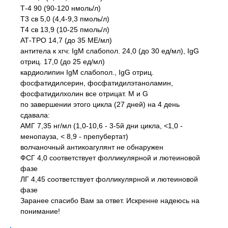
Т-4 90 (90-120 нмоль/л)
Т3 св 5,0 (4,4-9,3 пмоль/л)
Т4 св 13,9 (10-25 пмоль/л)
АТ-ТРО 14,7 (до 35 МЕ/мл)
антитела к хгч: IgM cлабопол. 24,0 (до 30 ед/мл), IgG
отриц. 17,0 (до 25 ед/мл)
кардиолипин IgM слабопол., IgG отриц.
фосфатидилсерин, фосфатидилэтаноламин,
фосфатидилхолин все отрицат. M и G
по завершении этого цикла (27 дней) на 4 день
сдавала:
АМГ 7,35 нг/мл (1,0-10,6 - 3-5й дни цикла, <1,0 -
менопауза, < 8,9 - препубертат)
волчаночный антикоагулянт не обнаружен
ФСГ 4,0 соответствует фолликулярной и лютеиновой
фазе
ЛГ 4,45 соответствует фолликулярной и лютеиновой
фазе
Заранее спасибо Вам за ответ. Искренне надеюсь на
понимание!