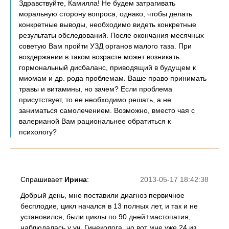
Здравствуйте, Камилла! Не будем затрагивать
моральную сторону вопроса, однако, чтобы делать
конкретные выводы, необходимо видеть конкретные
результаты обследований. После окончания месячных
советую Вам пройти УЗД органов малого таза. При
воздержании в таком возрасте может возникать
гормональный дисбаланс, приводящий в будущем к
миомам и др. рода проблемам. Ваше право принимать
травы и витамины, но зачем? Если проблема
присутствует, то ее необходимо решать, а не
заниматься самолечением. Возможно, вместо чая с
валерианой Вам рациональнее обратиться к
психологу?
Спрашивает
Ирина
:
2013-05-17 18:42:38
Добрый день, мне поставили диагноз первичное
бесплодие, цикл начался в 13 полных лет, и так и не
установился, были циклы по 90 дней+мастопатия,
наблюдалась у уч. Гинеколога, но вот мне уже 24 из