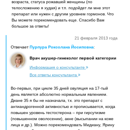
возраста, статуса рожавшей женщины (по
телосложению я худая) и т.п. подойдет ли мне этот
препарат или нужен с другим уровнем гормонов. Что
Вы можете порекомендовать еще. Спасибо Вам
большое за ответы!
21 февраля 2013 года
Отвечает
Пурпура Роксолана Йосиповна
:
Врач акушер-гинеколог первой категории
Информация о консультанте
Все ответы консультанта
Во-первых, при цикле 35 дней овуляция на 17-тый
день является абсолютно нормальным явлением.
Диане 35 я бы не назначала, т.к. это препарат с
антиандрогенной активностью и прописывается, когда
повышен уровень тестостерона – при гирсутизме
(повышенном оволосении), акне (высыпании на коже
лица и др.). Можно порекомендовать Мидиану, Ярину