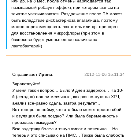
или др. на 3 мес. после отмены наблюдается так
называемый ребаунт-эффект, при котором шансы на
зачатие увеличиваются. Раздражение после ПА может
быть вследствие дисбактериоза влагалища, поэтому
можно порекомендовать лактагель или др. препарат
для восстановления микрофлоры (при этом в
бакпосеве будет уменьшенное количество
лактобактерий)
Спрашивает
Ирина
:
2012-11-06 15:11:34
Здравствуйте!
У меня такой вопрос… Было 9 дней задержки… На 10-
й (сегодня) пошли месячные, как раз по-пути на ХГЧ,
анализ все-равно сдала, завтра результат...
Вот теперь не пойму, что это было может просто сбой,
и овуляция была поздно? Или была беременность и
произошел выкидыш?
Всю задержку болел и тянул живот и поясница… Но
теперь я это списываю на ПМС… Также была слабость