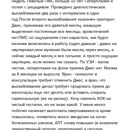
недель.Тяжелый ПМС больше 10 лет. Гиперплазия и
полип с рецидивом. Проведено диагностическое
выскабливание два раза с интервалом в один
год.После второго выскабливания назначен препарат
Джес, принимаю его девятый месяц, мажущие
выделения постоянные все месяцы, кровотечений
нет.ПМС по ощущениям стал нарастать, как будто
яичники включились в работу (один давным - давно не
овулировал,мои мучения были месяц через месяц, а
сейчас каждый месяц и все сильнее, я просто ощущаю
овуляцию, если можно так сказать. По УЗИ - матка
чистая, гиперплазии на фоне приема Джес нет. Миома
за 8 месяцев не выросла. Врач - гинеколог в
консультации требует отменить Джес, а врач, что
выскабливание делал требует продожать прием до
менопаузы еще лет десять или вставить спираль
гормональную (ее не рискну). Хочу сменить КОК на
чистый гестаген, но не знаю какой. У меня много
побочек начинает выползать:свертываемость крови
повысилась, появилось много звездочек на ногах
болезненных узелков, АЛТ снова повышен (в анамнезе
лекарственный гепатит, гипертензия),а сегодня