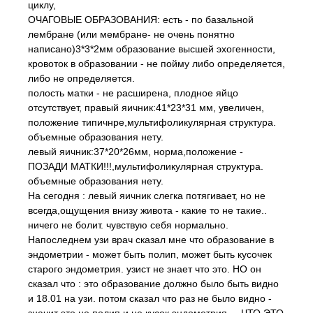
циклу,
ОЧАГОВЫЕ ОБРАЗОВАНИЯ: есть - по базальной
лембране (или мембране- не очень понятно
написано)3*3*2мм образование высшей эхогенности,
кровоток в образовании - не пойму либо определяется,
либо не определяется.
полость матки - не расширена, плодное яйцо
отсутствует, правый яичник:41*23*31 мм, увеличен,
положение типичнре,мультифоликулярная структура.
объемные образования нету.
левый яичник:37*20*26мм, норма,положение -
ПОЗАДИ МАТКИ!!!,мультифоликулярная структура.
объемные образования нету.
На сегодня : левый яичник слегка потягивает, но не
всегда,ощущения внизу живота - какие то не такие..
ничего не болит. чувствую себя нормально.
Напоследнем узи врач сказал мне что образование в
эндометрии - может быть полип, может быть кусочек
старого эндометрия. узист не знает что это. НО он
сказал что : это образование должно было быть видно
и 18.01 на узи. потом сказал что раз не было видно -