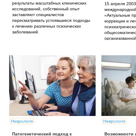
результаты масштабных клинических
15 апреля 2003
исследований, собственный опыт
международной
заставляют специалистов
«Актуальные п
пересматривать устоявшиеся подходы
коррекции и ле
к лечению различных психических
психиатрическо
заболеваний.
общесоматичес
организованно
социальной и с
Неврологія
Неврологія
Патогенетический подход к
Возможности 