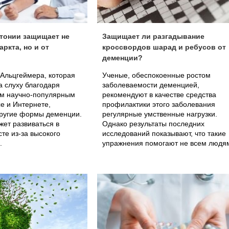
тонии защищает не
Защищает ли разгадывание
ркта, но и от
кроссвордов шарад и ребусов от
деменции?
Альцгеймера, которая
Ученые, обеспокоенные ростом
а слуху благодаря
заболеваемости деменцией,
м научно-популярным
рекомендуют в качестве средства
се и Интернете,
профилактики этого заболевания
другие формы деменции.
регулярные умственные нагрузки.
жет развиваться в
Однако результаты последних
те из-за высокого
исследований показывают, что такие
.
упражнения помогают не всем людя