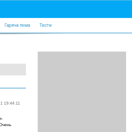
Гаряча тема
Тести
1 19:44:11
я-
.Очень