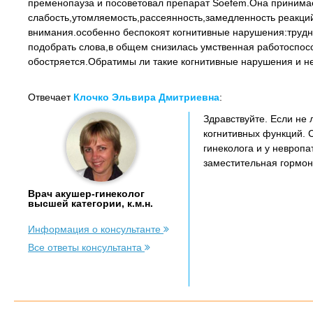
пременопауза и посоветовал препарат Soefem.Она принимае
слабость,утомляемость,рассеянность,замедленность реакци
внимания.особенно беспокоят когнитивные нарушения:трудно
подобрать слова,в общем снизилась умственная работоспосо
обостряется.Обратимы ли такие когнитивные нарушения и н
Отвечает
Клочко Эльвира Дмитриевна
:
Здравствуйте. Если не 
когнитивных функций. 
гинеколога и у невропа
заместительная гормон
Врач акушер-гинеколог
высшей категории, к.м.н.
Информация о консультанте
Все ответы консультанта