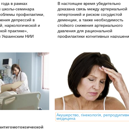
 года в рамках
В настоящее время убедительно
 школы-семинара
доказана связь между артериальной
роблемы профилактики,
гипертонией и риском сосудистой
чения депрессий в
деменции, а также необходимость
й, наркологической и
стойкого снижения артериального
кой практике»,
давления для рациональной
й Украинским НИИ
профилактики когнитивных нарушен
удебной...
и инсульта.
Акушерство, гінекологія, репродуктив
медицина
антигомотоксической