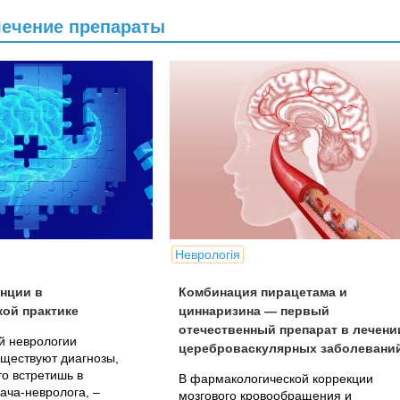
лечение препараты
Неврологія
нции в
Комбинация пирацетама и
ой практике
циннаризина — первый
отечественный препарат в лечени
й неврологии
цереброваскулярных заболевани
ществуют диагнозы,
то встретишь в
В фармакологической коррекции
ача-невролога, –
мозгового кровообращения и