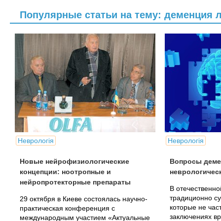
Популярные статьи на тему: деменция 
Неврологія
Неврологія
Новые нейрофизиологические
Вопросы деме
концепции: ноотропные и
неврологическ
нейропротекторные препараты
В отечественно
традиционно су
29 октября в Киеве состоялась научно-
которые не час
практическая конференция с
заключениях вр
международным участием «Актуальные