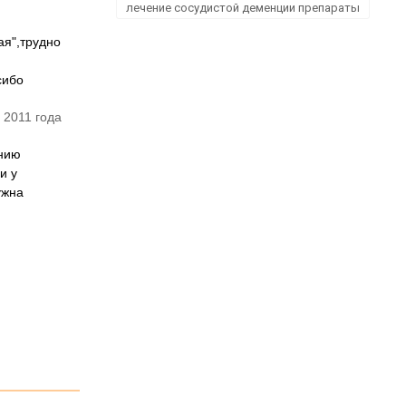
лечение сосудистой деменции препараты
ая",трудно
сибо
 2011 года
ению
и у
ужна