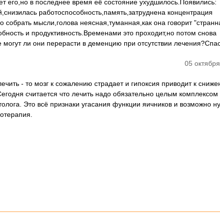
т его,но в последнее время её состояние ухудшилось.Появились:
й,снизилась работоспособность,память,затруднена концентрация
 собрать мысли,голова неясная,туманная,как она говорит "странн
бность и продуктивность.Временами это проходит,но потом снова
е могут ли они перерасти в деменцию при отсутствии лечения?Спа
05 октября
лечить - то мозг к сожалению страдает и гипоксия приводит к сниж
Сегодня считается что лечить надо обязательно целым комплексом 
толога. Это всё признаки угасания функции яичников и возможно н
отерапия.