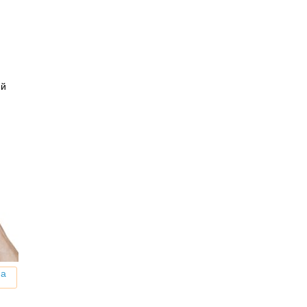
ий
на