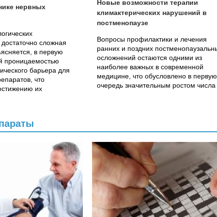
Новые возможности терапии
нике нервных
климактерических нарушений в
постменопаузе
логических
Вопросы профилактики и лечения
 достаточно сложная
ранних и поздних постменопаузальн
ъясняется, в первую
осложнений остаются одними из
ой проницаемостью
наиболее важных в современной
ического барьера для
медицине, что обусловлено в первую
епаратов, что
очередь значительным ростом числа
остижению их
лиц старших возрастных групп в общ
х концентраций в...
популяции женского...
епараты