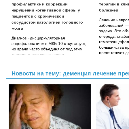
профилактике и коррекции
терапии в кли
нарушений когнитивной сферы у
болезней
пациентов с хронической
Лечение невро
сосудистой патологией головного
заболеваний —
мозга
задача. Это об
очередь, слаб
Диагноз «дисциркуляторная
гематоэнцефал
энцефалопатия» в МКБ-10 отсутствует,
большинства пр
но врачи часто объединяют под этим
препятствует д
термином всю совокупность
терапевтически
неврологических и когнитивных
нарушений, отмечаемых при
хроническом расстройстве мозгового
Новости на тему: деменция лечение пр
кровообращения.