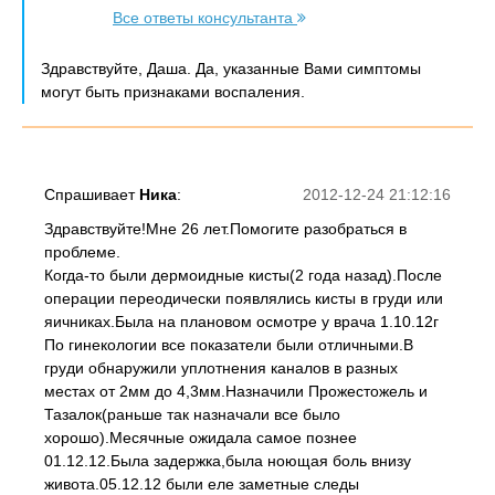
Все ответы консультанта
Здравствуйте, Даша. Да, указанные Вами симптомы
могут быть признаками воспаления.
Спрашивает
Ника
:
2012-12-24 21:12:16
Здравствуйте!Мне 26 лет.Помогите разобраться в
проблеме.
Когда-то были дермоидные кисты(2 года назад).После
операции переодически появлялись кисты в груди или
яичниках.Была на плановом осмотре у врача 1.10.12г
По гинекологии все показатели были отличными.В
груди обнаружили уплотнения каналов в разных
местах от 2мм до 4,3мм.Назначили Прожестожель и
Тазалок(раньше так назначали все было
хорошо).Месячные ожидала самое познее
01.12.12.Была задержка,была ноющая боль внизу
живота.05.12.12 были еле заметные следы