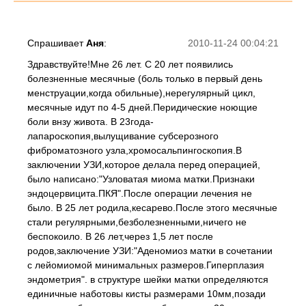
Спрашивает
Аня
:
2010-11-24 00:04:21
Здравствуйте!Мне 26 лет. С 20 лет появились
болезненные месячные (боль только в первый день
менструации,когда обильные),нерегулярный цикл,
месячные идут по 4-5 дней.Перидические ноющие
боли внзу живота. В 23года-
лапароскопия,вылущивание субсерозного
фиброматозного узла,хромосальпингоскопия.В
заключении УЗИ,которое делала перед операцией,
было написано:"Узловатая миома матки.Признаки
эндоцервицита.ПКЯ".После операции лечения не
было. В 25 лет родила,кесарево.После этого месячные
стали регулярными,безболезненными,ничего не
беспокоило. В 26 лет,через 1,5 лет после
родов,заключение УЗИ:"Аденомиоз матки в сочетании
с лейомиомой минимальных размеров.Гиперплазия
эндометрия". в структуре шейки матки определяются
единичные наботовы кисты размерами 10мм,позади