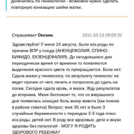
долечились по гинекологии - возможно нужно сделать
повторную конизацию шейки матки.
Спрашивает
Оксана
:
2011-10-13 09:09:32
Здравствуйте! У меня 24 августа, были иск.роды по
причине ВПР у плода (АНЕНЦЕФОЛИЯ, СПИНО-
БИФИДО, ЕКЗЕНЦЕФАЛИЯ). До сегодняшнего дня
периодически время от времени то появляются
выделения красного цвета то прекращаются. Боли нет.
Сдала мазок у гинеколога, по результату гинеколог не
видит причин от чего лечить и попросила до сдать на
посев. Сегодня сдала кровь, и мазок. Жду результатов
до вторника. Меня беспокоит то, что со вчерашнего
дня появилась ноющая боль внизу живота (как помню
в районе схваток) Вопрос: мне 30 лет и было 3
случайные беременности с периодом 2-3 года плюс
иск.роды, детей нет. В роду все здоровые, дети и внуки
здоровы без паталогий - МОГУ Я РОДИТЬ
ЗДОРОВОГО РЕБЕНКА?