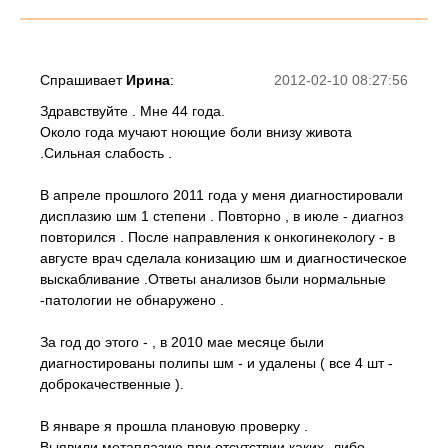
Спрашивает
Ирина
:
2012-02-10 08:27:56
Здравствуйте . Мне 44 года.
Около года мучают ноющие боли внизу живота
.Сильная слабость .
В апреле прошлого 2011 года у меня диагностировали
дисплазию шм 1 степени . Повторно , в июле - диагноз
повторился . После направления к онкогинекологу - в
августе врач сделала конизацию шм и диагностическое
выскабливание .Ответы анализов были нормальные
-патологии не обнаружено .
За год до этого - , в 2010 мае месяце были
диагностированы полипы шм - и удалены ( все 4 шт -
доброкачественные ).
В январе я прошла плановую проверку .
Выявили метаплазию при отсутствии каких -либо