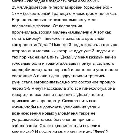
матки - свободная жидкость объемом до 20-
25мл.Эндометрий гиперплазирован (среднее эхо -
17мм),секреторный.Граница с миометрием нечеткая.
Еще параллельно гинеколог выявил у меня
воспаление,эрозию. От воспаления
пролечилась,эрозия маленькая,вылечим.А вот как
лечить миому? Гинеколог назначила оральный
контрацептив"Джаз".Пью его 3 недели,начала пить со
второго дня месячных,которые идут уже 3 недели. с
тех пор,как начала пить "Джаз", у меня каждый вечер
головные боли и тошнота,бывают притупы сильного
сердцебиения,стала нервной и постоянно угнетеноое
состояние.А в один день вдруг начали трястись
руки,стала заговориваться,но это состояние прошло
через 3-5 минут.Рассказала это все гинекологу,а она
говорит,что все равно надо пить "Джаз",что это
привыкание к препарату. Сказала пить всю
жизнь,чтобы не допускать увеличения узла и
возникновения новых узлов.Меня такое не
устраивает.Хотелось бы лечения причины
заболевания. Скажите,возможно ли вылечить
миому,как? И нужно ли мне дальше пить "Джаз"?