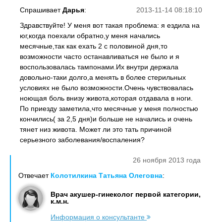
Спрашивает
Дарья
:
2013-11-14 08:18:10
Здравствуйте! У меня вот такая проблема: я ездила на
юг,когда поехали обратно,у меня начались
месячные,так как ехать 2 с половиной дня,то
возможности часто останавливаться не было и я
воспользовалась тампонами.Их внутри держала
довольно-таки долго,а менять в более стерильных
условиях не было возможности.Очень чувствовалась
ноющая боль внизу живота,которая отдавала в ноги.
По приезду заметила,что месячные у меня полностью
кончились( за 2,5 дня)и больше не начались и очень
тянет низ живота. Может ли это тать причиной
серьезного заболевания/воспаления?
26 ноября 2013 года
Отвечает
Колотилкина Татьяна Олеговна
:
Врач акушер-гинеколог первой категории,
к.м.н.
Информация о консультанте